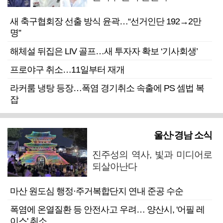
새 축구협회장 선출 방식 윤곽…“선거인단 192→2만
명”
해체설 뒤집은 LIV 골프…새 투자자 확보 ‘기사회생’
프로야구 취소…11일부터 재개
라커룸 냉탕 등장…폭염 경기취소 속출에 PS 셈법 복
잡
울산·경남 소식
진주성의 역사, 빛과 미디어로
되살아난다
마산 원도심 행정·주거복합단지 연내 준공 수순
폭염에 온열질환 등 안전사고 우려… 양산시, '어필 레
이스' 취소