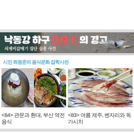
시인 최원준의 음식문화 잡학사전
<84> 관문과 환대, 부산 역전
<83> 여름 제주, 벤자리와 독
음식
가시치