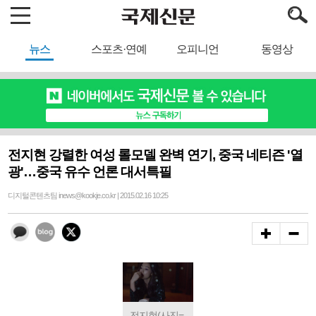
뉴스
스포츠·연예
오피니언
동영상
전지현 강렬한 여성 롤모델 완벽 연기, 중국 네티즌 '열
광'…중국 유수 언론 대서특필
디지털콘텐츠팀 inews@kookje.co.kr | 2015.02.16 10:25
전지현(사진=