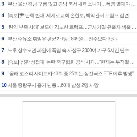
3
부산 울산 경남 구름 많고 경남 북서내륙 소나기…폭염·열대야 계속
4
[속보]‘尹 탄핵 반대’ 세계로교회 손현보, 백악관서 트럼프 접견
5
‘탄약 부족 사태’ 보도에 격노한 트럼프…군사기밀 유출자 색출 지시
6
부산 주유소 휘발유 평균가 ℓ당 1849원… 전주보다 3원 ↓
7
노후 상수도관 파열에 폭염 속 사상구 2300여 가구 6시간 단수
8
[속보] ‘심판 성접대’ 논란 축구협회 공식 사과…“현재는 부적절 행위 없어”
9
"올해 코스피 사이드카 43회 중 25회는 삼전닉스 ETF 이후 발생"
10
서울 중랑구서 흉기 난동…60대 남성 2명 사망