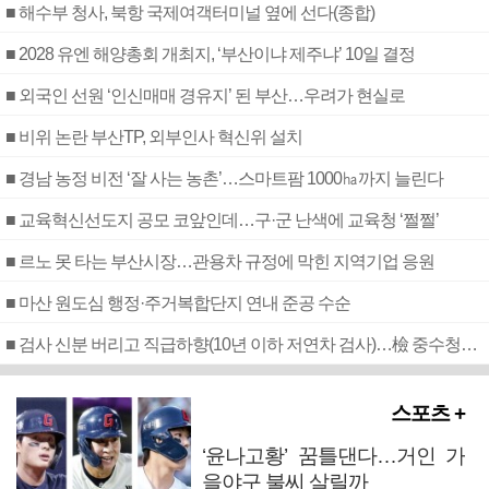
■ 해수부 청사, 북항 국제여객터미널 옆에 선다(종합)
■ 2028 유엔 해양총회 개최지, ‘부산이냐 제주냐’ 10일 결정
■ 외국인 선원 ‘인신매매 경유지’ 된 부산…우려가 현실로
■ 비위 논란 부산TP, 외부인사 혁신위 설치
■ 경남 농정 비전 ‘잘 사는 농촌’…스마트팜 1000㏊까지 늘린다
■ 교육혁신선도지 공모 코앞인데…구·군 난색에 교육청 ‘쩔쩔’
■ 르노 못 타는 부산시장…관용차 규정에 막힌 지역기업 응원
■ 마산 원도심 행정·주거복합단지 연내 준공 수순
■ 검사 신분 버리고 직급하향(10년 이하 저연차 검사)…檢 중수청행 기피
스포츠 +
‘윤나고황’ 꿈틀댄다…거인 가
을야구 불씨 살릴까