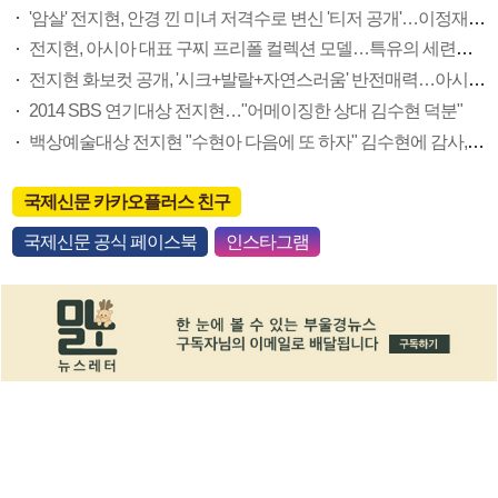
'암살' 전지현, 안경 낀 미녀 저격수로 변신 '티저 공개'…이정재 하정우와 호흡 맞춰
전지현, 아시아 대표 구찌 프리폴 컬렉션 모델…특유의 세련된 스타일로 70년대 무드 완벽 재현
전지현 화보컷 공개, '시크+발랄+자연스러움' 반전매력…아시아 5개국 동시 모델 발탁
2014 SBS 연기대상 전지현…"어메이징한 상대 김수현 덕분"
백상예술대상 전지현 "수현아 다음에 또 하자" 김수현에 감사, 끝내 울먹
국제신문 카카오플러스 친구
국제신문 공식 페이스북
인스타그램