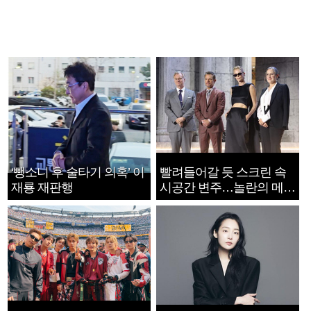
‘뺑소니 후 술타기 의혹’ 이
빨려들어갈 듯 스크린 속
재룡 재판행
시공간 변주…놀란의 메시
지는 ‘전쟁 속죄’