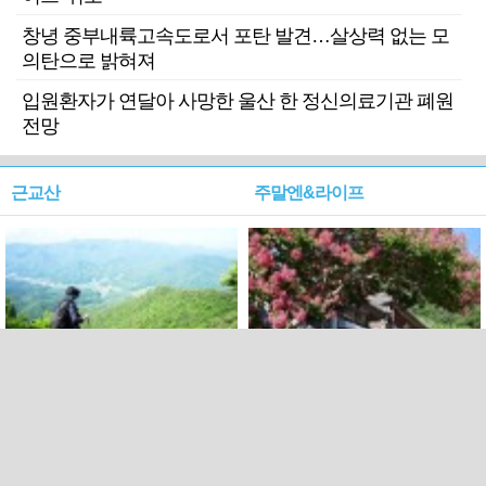
창녕 중부내륙고속도로서 포탄 발견…살상력 없는 모
의탄으로 밝혀져
입원환자가 연달아 사망한 울산 한 정신의료기관 폐원
전망
근교산
주말엔&라이프
근교산&그너머…상주·문경
폭염보다 더 뜨거워라…100
청화산~시루봉
일을 붉게 불태울 ‘선비정신’
피었네