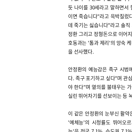
듯 나이를 30세라고 말하면서
이면 죽습니다"라고 윽박질렀다.
데 죽기는 싫습니다"라고 솔직
정환 그리고 정형돈으로 이어지
호동과는 '톰과 제리'의 앙숙 
을 선사했다.
안정환의 예능감은 족구 시범에
다. 족구 포기하고 싶다"며 관
야 한다"며 열의를 불태우는 
실린 뛰어차기를 선보이는 등 
이 같은 안정환의 눈부신 활약
'예체능'의 시청률도 뛰어오르
능'은 전국 7.1%, 수도권 7