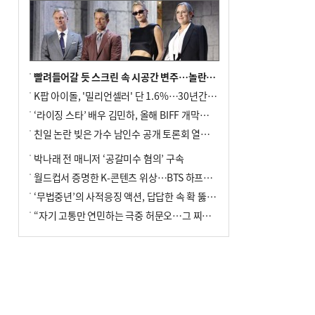
빨려들어갈 듯 스크린 속 시공간 변주…놀란의 메시지는 ‘전쟁 속죄’
K팝 아이돌, '밀리언셀러' 단 1.6%…30년간 등장 1182개팀 전수조사
‘라이징 스타’ 배우 김민하, 올해 BIFF 개막식 사회자 확정
친일 논란 빚은 가수 남인수 공개 토론회 열린다.
박나래 전 매니저 ‘공갈미수 혐의’ 구속
월드컵서 증명한 K-콘텐츠 위상…BTS 하프타임쇼·정호연 트로피 세리머니
‘무법중년’의 사적응징 액션, 답답한 속 확 뚫어주네
“자기 고통만 연민하는 극중 허문오…그 찌질함까지 안아주고파”