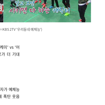
KBS 2TV '우리동네 예체능')
미' vs '어
로가 더 기대
남자가 예체능
에 폭탄 웃음