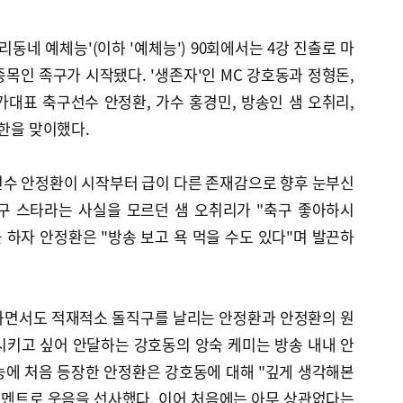
'우리동네 예체능'(이하 '예체능') 90회에서는 4강 진출로 마
목인 족구가 시작됐다. '생존자'인 MC 강호동과 정형돈,
대표 축구선수 안정환, 가수 홍경민, 방송인 샘 오취리,
규한을 맞이했다.
선수 안정환이 시작부터 급이 다른 존재감으로 향후 눈부신
구 스타라는 사실을 모르던 샘 오취리가 "축구 좋아하시
 하자 안정환은 "방송 보고 욕 먹을 수도 있다"며 발끈하
하면서도 적재적소 돌직구를 날리는 안정환과 안정환의 원
시키고 싶어 안달하는 강호동의 앙숙 케미는 방송 내내 안
능에 처음 등장한 안정환은 강호동에 대해 "깊게 생각해본
 멘트로 웃음을 선사했다. 이어 처음에는 아무 상관없다는