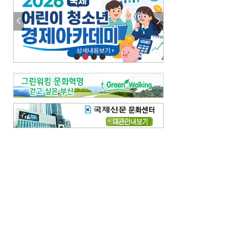
이 한편의 시조
[전체보기]
참선 /오기환
고향 /김진규
주말 영화 박스오피스
[전체보기]
‘스파이더맨’ 개봉 5일 만에 300만 돌풍…박스오피스·예매율 동시 1위
‘호프’ 개봉 11일 만에 관객 300만…‘스파이더맨’ 예매율 68.8% 1위
오늘의 운세-
[전체보기]
오늘의 운세- 2026년 8월 6일 (음 6월 24일)
오늘의 운세- 2026년 8월 5일 (음 6월 23일)
조해훈의 고전 속 이 문장
[전체보기]
입추 지났는데도 덥다며 신유안에게 보낸 박규수의 편지
불볕더위 지속되다 단비 내려 시 읊은 조선 후기 신익전