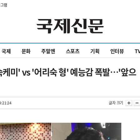
타그램
국제
문화
주말엔
스포츠
기획
인터뷰
T
케미' vs '어리숙 형' 예능감 폭발…'앞으
9:21:24
글자 크기