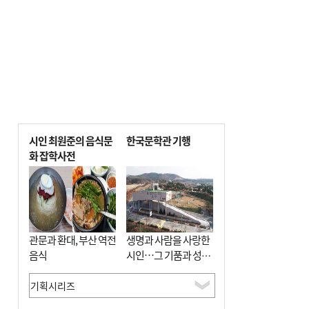
시인 최원준의 음식문
한국문학관 기행
화 잡학사전
관문과 환대, 부산 역전
생명과 사람을 사랑한
음식
시인…그 기품과 성실
함이 보존된 장소