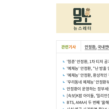
관련
기사
안정환
,
국내연
'청춘' 안정환, 1차 티저 
'예체능' 안정환, 환상적인
안정환이 운영하는 정부세
[속보]K팝 아이돌, '밀리언
BTS, AMA서 두 번째 '