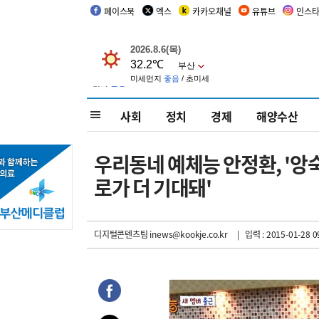
페이스북
엑스
카카오채널
유튜브
인스
사회
정치
경제
해양수산
우리동네 예체능 안정환, '앙숙
로가 더 기대돼'
디지털콘텐츠팀 inews@kookje.co.kr
| 입력 : 2015-01-28 0