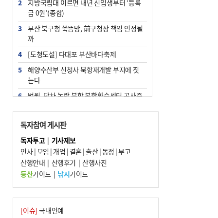
2
지방국립대 이르면 내년 신입생부터 ‘등록
금 0원’(종합)
3
부산 북구청 쑥뜸방, 前구청장 책임 인정될
까
4
[도청도설] 다대포 부산바다축제
5
해양수산부 신청사 북항재개발 부지에 짓
는다
6
법원, 단차 논란 북항 복합환승센터 공사중
지 관련 현장검증
7
지역 상권도 말라죽을 판이라…가뭄 속 밀
독자참여 게시판
양물축제 강행 논란
독자투고
|
기사제보
8
통영시민 추석 전 35만 원 받는다
인사
|
모임
|
개업
|
결혼
|
출산
|
동정
|
부고
9
산행안내
부산 철강공장 50대 노동자 추락사
|
산행후기
|
산행사진
등산
가이드
|
낚시
가이드
10
국힘 부산시당, ‘정이한 조력’ 시의원 윤리
위에…‘한동훈 지지’도 신고접수
[이슈]
국내연예