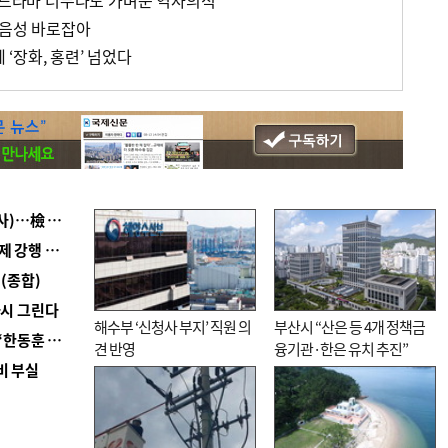
K-드라마 너무나도 가벼운 역사의식
·음성 바로잡아
에 ‘장화, 홍련’ 넘었다
■ 검사 신분 버리고 직급하향(10년 이하 저연차 검사)…檢 중수청행 기피
■ 지역 상권도 말라죽을 판이라…가뭄 속 밀양물축제 강행 논란
(종합)
다시 그린다
해수부 ‘신청사 부지’ 직원 의
부산시 “산은 등 4개 정책금
■ 국힘 부산시당, ‘정이한 조력’ 시의원 윤리위에…‘한동훈 지지’도 신고접수
견 반영
융기관·한은 유치 추진”
비 부실