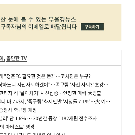
예
,
볼만한 TV
공개 "청춘FC 필요한 것은 돈?"…코치진은 누구?
'예체능' 안정환, "난 방출 당하느니 자진사퇴하겠어"…족구팀 '자진 사퇴?' 초강수 이유는?
 판타지 킥 '날아차기' 시선집중…안정환 매력 大방출
'우리동네 예체능' 안정환부터 바로까지, '족구팀' 화제만발 '시청률 7.1%'…火 예능 1위
종청사 축구장 개장
셀러' 단 1.6% … 30년간 등장 1182개팀 전수조사
올해의 아티스트' 영광