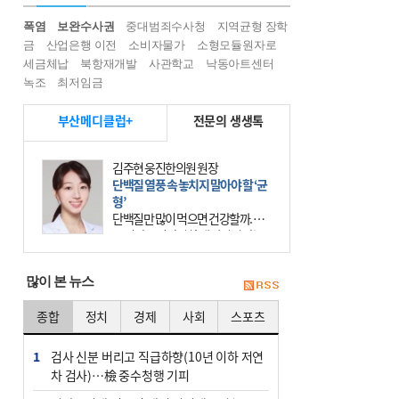
폭염
보완수사권
중대범죄수사청
지역균형 장학
금
산업은행 이전
소비자물가
소형모듈원자로
세금체납
북항재개발
사관학교
낙동아트센터
녹조
최저임금
부산메디클럽+
전문의 생생톡
김주현 웅진한의원 원장
단백질 열풍 속 놓치지 말아야 할 ‘균
형’
단백질만 많이 먹으면 건강할까. 요
즘 건강을 이야기할 때 빠지지 않는
키워드가 단백질이다. 헬스장을 다니
는 젊은 층부터 기초체력을 챙기려는
많이 본 뉴스
중·장년층까지 모두 “
종합
정치
경제
사회
스포츠
1
검사 신분 버리고 직급하향(10년 이하 저연
차 검사)…檢 중수청행 기피