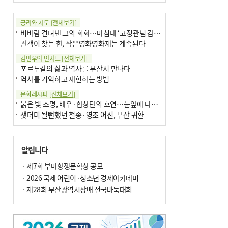
궁리와 시도
[전체보기]
비바람 견뎌낸 그의 회화…마침내 ‘고정관념 감옥’서 해방
관객이 찾는 한, 작은영화영화제는 계속된다
김민우의 인서트
[전체보기]
포르투갈의 삶과 역사를 부산서 만나다
역사를 기억하고 재현하는 방법
문화레시피
[전체보기]
붉은 빛 조명, 배우·합창단의 호연…눈앞에 다가온 부산오페라하우스
잿더미 될뻔했던 철종·영조 어진, 부산 귀환
박현주의 신간돋보기
[전체보기]
달구비·여우비…다양한 비 이름 外
알립니다
6·25 세계에 알린 女 종군기자 外
박현주의 책 이야기
· 제7회 부마항쟁문학상 공모
[전체보기]
더위가 깨운 감각과 추억…여름! 이리 사랑할 줄이야
· 2026 국제 어린이·청소년 경제아카데미
차세대 축구황제는? 월드컵 아는만큼 보여요
· 제28회 부산광역시장배 전국바둑대회
아침의 갤러리
[전체보기]
제니스 채-푸른 냄새의 부산
문재필-여름_저녁무렵의호수