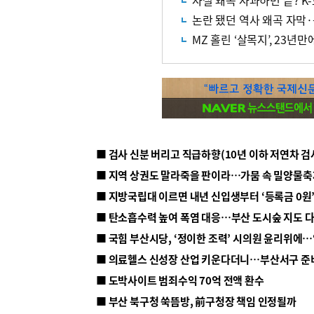
사실 왜곡 사과하면 끝? 
논란 됐던 역사 왜곡 자막
MZ 홀린 ‘살목지’, 23년만
■ 지방국립대 이르면 내년 신입생부터 ‘등록금 0원’
■ 탄소흡수력 높여 폭염 대응…부산 도시숲 지도 
■ 의료헬스 신성장 산업 키운다더니…부산서구 준
■ 도박사이트 범죄수익 70억 전액 환수
■ 부산 북구청 쑥뜸방, 前구청장 책임 인정될까