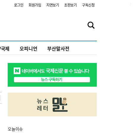
2
로그인
회원가입
지면보기
초판보기
구독신청
V국제
오피니언
부산말사전
오늘
이슈