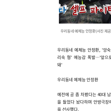
우리동네 예체능 안정환(사진 제공= 
우리동네 예체능 안정환, '앙숙케
리숙 형' 예능감 폭발…'앞으
돼'
우리동네 예체능 안정환
예전에 공 좀 차봤다는 40대 
을 들었다 놨다하며 안방극장
을 선사했다.