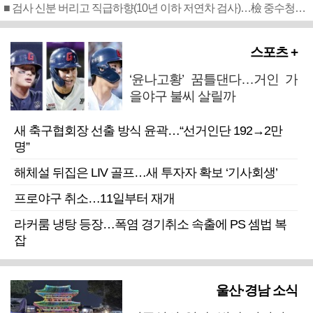
■ 검사 신분 버리고 직급하향(10년 이하 저연차 검사)…檢 중수청행 기피
스포츠 +
‘윤나고황’ 꿈틀댄다…거인 가
을야구 불씨 살릴까
새 축구협회장 선출 방식 윤곽…“선거인단 192→2만
명”
해체설 뒤집은 LIV 골프…새 투자자 확보 ‘기사회생’
프로야구 취소…11일부터 재개
라커룸 냉탕 등장…폭염 경기취소 속출에 PS 셈법 복
잡
울산·경남 소식