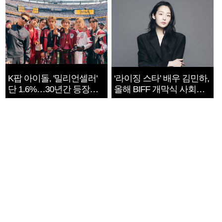
K팝 아이돌, '밀리언셀러'
‘라이징 스타’ 배우 김민하,
단 1.6%…30년간 등장
올해 BIFF 개막식 사회자
1182개팀 전수조사
확정