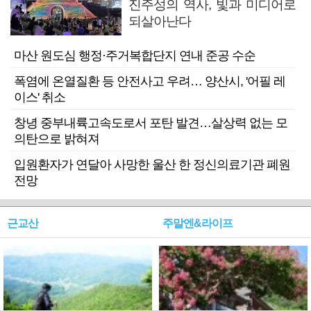
진주성의 역사, 빛과 미디어로
되살아난다
마산 원도심 행정·주거복합단지 연내 준공 수순
폭염에 온열질환 등 안전사고 우려… 양산시, '어필 레
이스' 취소
창녕 중부내륙고속도로서 포탄 발견…살상력 없는 모
의탄으로 밝혀져
입원환자가 연달아 사망한 울산 한 정신의료기관 폐원
전망
근교산
주말엔&라이프