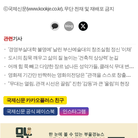
ⓒ국제신문(www.kookje.co.kr), 무단 전재 및 재배포 금지
관련
기사
'경영부실대학 불명예' 날린 부산예술대의 창조실험 정신 '이채'
도시의 침묵 깨우고 삶의 질 높이는 '건축적 상상력' 눈길
어깨 힘 쭉 빼고 다양한 장르 넘나든 성악가들, 클래식 무대 변화상 반영
영화제 기간만 반짝하는 영화의전당은 "관객을 스스로 창출하라"
"무대는 열림, 관객 시선은 끌림" 진한 '감동'과 큰 '울림'의 현장
국제신문 카카오플러스 친구
국제신문 공식 페이스북
인스타그램