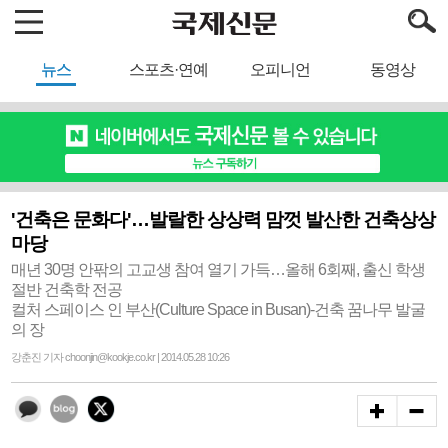
뉴스
스포츠·연예
오피니언
동영상
'건축은 문화다'…발랄한 상상력 맘껏 발산한 건축상상
마당
매년 30명 안팎의 고교생 참여 열기 가득…올해 6회째, 출신 학생
절반 건축학 전공
컬처 스페이스 인 부산(Culture Space in Busan)-건축 꿈나무 발굴
의 장
강춘진 기자 choonjin@kookje.co.kr | 2014.05.28 10:26