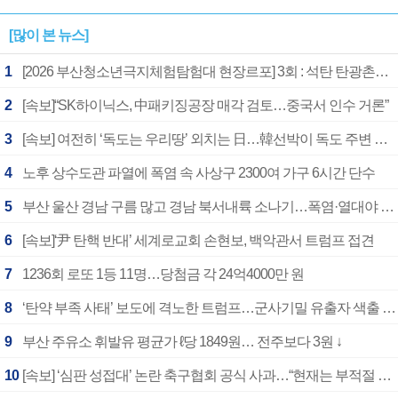
[많이 본 뉴스]
1
[2026 부산청소년극지체험탐험대 현장르포] 3회 : 석탄 탄광촌에서 북극 연구의 중심지로
2
[속보]“SK하이닉스, 中패키징공장 매각 검토…중국서 인수 거론”
3
[속보] 여전히 ‘독도는 우리땅’ 외치는 日…韓선박이 독도 주변 해양조사 활동하자 반발
4
노후 상수도관 파열에 폭염 속 사상구 2300여 가구 6시간 단수
5
부산 울산 경남 구름 많고 경남 북서내륙 소나기…폭염·열대야 계속
6
[속보]‘尹 탄핵 반대’ 세계로교회 손현보, 백악관서 트럼프 접견
7
1236회 로또 1등 11명…당첨금 각 24억4000만 원
8
‘탄약 부족 사태’ 보도에 격노한 트럼프…군사기밀 유출자 색출 지시
9
부산 주유소 휘발유 평균가 ℓ당 1849원… 전주보다 3원 ↓
10
[속보] ‘심판 성접대’ 논란 축구협회 공식 사과…“현재는 부적절 행위 없어”