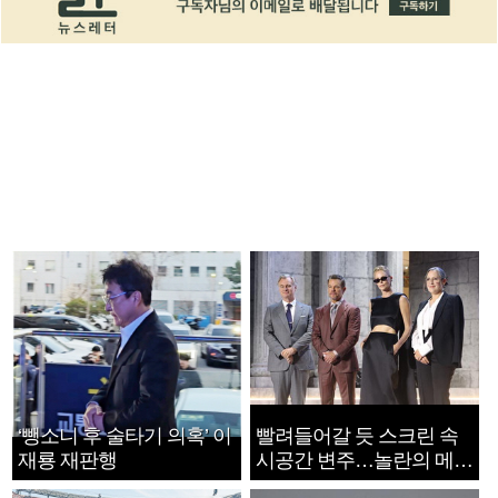
‘뺑소니 후 술타기 의혹’ 이
빨려들어갈 듯 스크린 속
재룡 재판행
시공간 변주…놀란의 메시
지는 ‘전쟁 속죄’