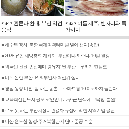
<84> 관문과 환대, 부산 역전
<83> 여름 제주, 벤자리와 독
음식
가시치
■ 해수부 청사, 북항 국제여객터미널 옆에 선다(종합)
■ 2028 유엔 해양총회 개최지, ‘부산이냐 제주냐’ 10일 결정
■ 외국인 선원 ‘인신매매 경유지’ 된 부산…우려가 현실로
■ 비위 논란 부산TP, 외부인사 혁신위 설치
■ 경남 농정 비전 ‘잘 사는 농촌’…스마트팜 1000㏊까지 늘린다
■ 교육혁신선도지 공모 코앞인데…구·군 난색에 교육청 ‘쩔쩔’
■ 르노 못 타는 부산시장…관용차 규정에 막힌 지역기업 응원
■ 마산 원도심 행정·주거복합단지 연내 준공 수순