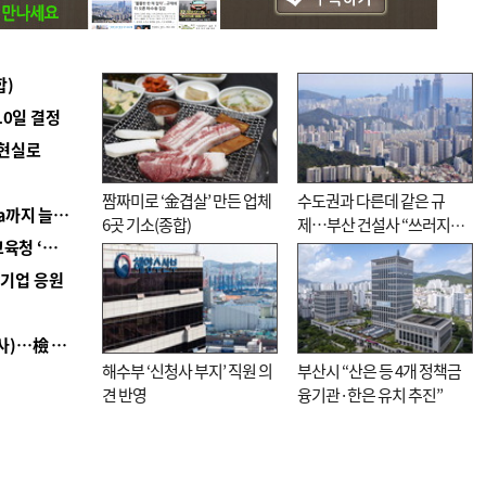
합)
10일 결정
 현실로
짬짜미로 ‘金겹살’ 만든 업체
수도권과 다른데 같은 규
■ 경남 농정 비전 ‘잘 사는 농촌’…스마트팜 1000㏊까지 늘린다
6곳 기소(종합)
제…부산 건설사 “쓰러지기
■ 교육혁신선도지 공모 코앞인데…구·군 난색에 교육청 ‘쩔쩔’
직전”
역기업 응원
■ 검사 신분 버리고 직급하향(10년 이하 저연차 검사)…檢 중수청행 기피
해수부 ‘신청사 부지’ 직원 의
부산시 “산은 등 4개 정책금
견 반영
융기관·한은 유치 추진”