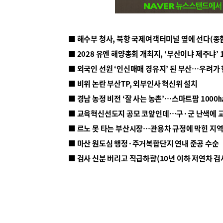
■ 해수부 청사, 북항 국제여객터미널 옆에 선다(종
■ 2028 유엔 해양총회 개최지, ‘부산이냐 제주냐’ 
■ 외국인 선원 ‘인신매매 경유지’ 된 부산…우려가
■ 비위 논란 부산TP, 외부인사 혁신위 설치
■ 르노 못 타는 부산시장…관용차 규정에 막힌 지
■ 마산 원도심 행정·주거복합단지 연내 준공 수순