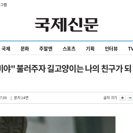
타그램
국제
문화
주말엔
스포츠
기획
인터뷰
T
나비야" 불러주자 길고양이는 나의 친구가 되
7:39
| 본지 14면
글자 크기