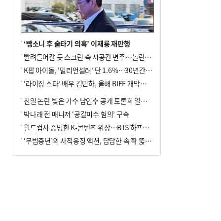
사망
‘뺑소니 후 술타기 의혹’ 이재룡 재판행
빨려들어갈 듯 스크린 속 시공간 변주…놀란의 메시지는 ‘전쟁 속죄’
K팝 아이돌, '밀리언셀러' 단 1.6%…30년간 등장 1182개팀 전수조사
‘라이징 스타’ 배우 김민하, 올해 BIFF 개막식 사회자 확정
친일 논란 빚은 가수 남인수 공개 토론회 열린다.
박나래 전 매니저 ‘공갈미수 혐의’ 구속
월드컵서 증명한 K-콘텐츠 위상…BTS 하프타임쇼·정호연 트로피 세리머니
‘무법중년’의 사적응징 액션, 답답한 속 확 뚫어주네