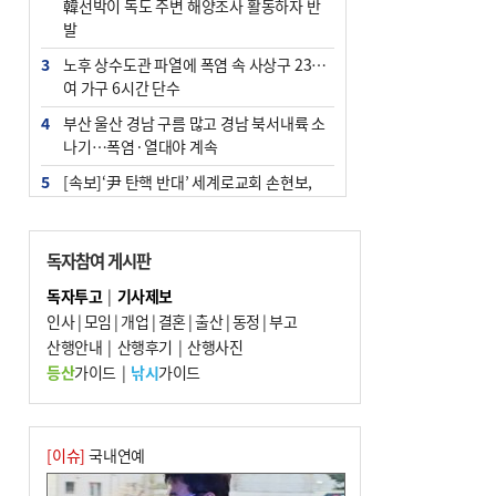
韓선박이 독도 주변 해양조사 활동하자 반
발
3
노후 상수도관 파열에 폭염 속 사상구 2300
여 가구 6시간 단수
4
부산 울산 경남 구름 많고 경남 북서내륙 소
나기…폭염·열대야 계속
5
[속보]‘尹 탄핵 반대’ 세계로교회 손현보,
백악관서 트럼프 접견
6
‘탄약 부족 사태’ 보도에 격노한 트럼프…
독자참여 게시판
군사기밀 유출자 색출 지시
독자투고
|
기사제보
7
부산 주유소 휘발유 평균가 ℓ당 1849원…
인사
|
모임
|
개업
|
결혼
|
출산
|
동정
|
부고
전주보다 3원 ↓
산행안내
|
산행후기
|
산행사진
8
[속보] ‘심판 성접대’ 논란 축구협회 공식 사
등산
가이드
|
낚시
가이드
과…“현재는 부적절 행위 없어”
9
1236회 로또 1등 11명…당첨금 각 24억4
000만 원
[이슈]
국내연예
10
서울 중랑구서 흉기 난동…60대 남성 2명