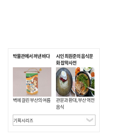
박물관에서 꺼낸 바다
시인 최원준의 음식문
화 잡학사전
벽에 걸린 부산의 여름
관문과 환대, 부산 역전
음식