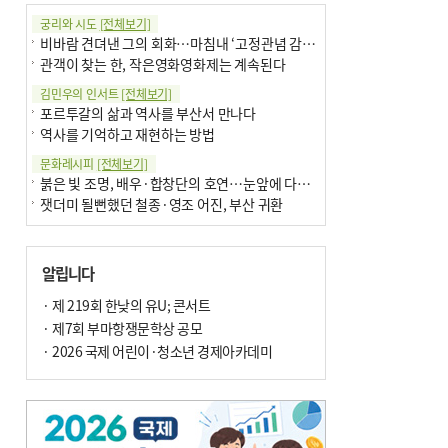
궁리와 시도
[전체보기]
비바람 견뎌낸 그의 회화…마침내 ‘고정관념 감옥’서 해방
관객이 찾는 한, 작은영화영화제는 계속된다
김민우의 인서트
[전체보기]
포르투갈의 삶과 역사를 부산서 만나다
역사를 기억하고 재현하는 방법
문화레시피
[전체보기]
붉은 빛 조명, 배우·합창단의 호연…눈앞에 다가온 부산오페라하우스
잿더미 될뻔했던 철종·영조 어진, 부산 귀환
박현주의 신간돋보기
[전체보기]
현실의 고통, 은유의 詩로 담다 外
알립니다
달구비·여우비…다양한 비 이름 外
박현주의 책 이야기
· 제 219회 한낮의 유U; 콘서트
[전체보기]
세계유산 ‘한국의 갯벌’ 얼마나 알고 있나요
· 제7회 부마항쟁문학상 공모
더위가 깨운 감각과 추억…여름! 이리 사랑할 줄이야
· 2026 국제 어린이·청소년 경제아카데미
아침의 갤러리
[전체보기]
제니스 채-푸른 냄새의 부산
문재필-여름_저녁무렵의호수
이 한편의 시조
[전체보기]