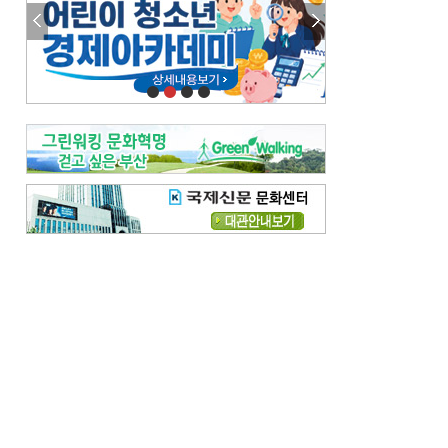
참선 /오기환
고향 /김진규
주말 영화 박스오피스
[전체보기]
‘스파이더맨’ 개봉 5일 만에 300만 돌풍…박스오피스·예매율 동시 1위
‘호프’ 개봉 11일 만에 관객 300만…‘스파이더맨’ 예매율 68.8% 1위
오늘의 운세-
[전체보기]
오늘의 운세- 2026년 8월 6일 (음 6월 24일)
오늘의 운세- 2026년 8월 5일 (음 6월 23일)
조해훈의 고전 속 이 문장
[전체보기]
입추 지났는데도 덥다며 신유안에게 보낸 박규수의 편지
불볕더위 지속되다 단비 내려 시 읊은 조선 후기 신익전