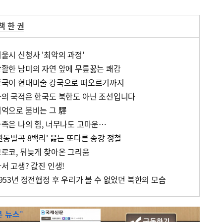
책 한 권
서울시 신청사 '최악의 과정'
 광활한 남미의 자연 앞에 무릎꿇는 쾌감
] 중국이 현대미술 강국으로 떠오르기까지
 나의 국적은 한국도 북한도 아닌 조선입니다
 기억으로 붐비는 그 驛
 가족은 나의 힘, 너무나도 고마운…
'관동별곡 8백리' 읊는 또다른 송강 정철
 모로코, 뒤늦게 찾아온 그리움
사서 고생? 값진 인생!
1953년 정전협정 후 우리가 볼 수 없었던 북한의 모습