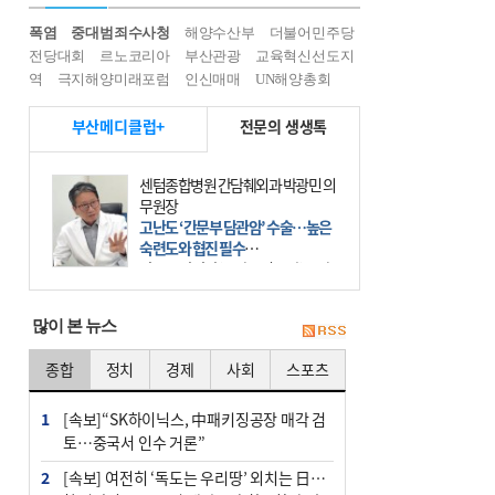
폭염
중대범죄수사청
해양수산부
더불어민주당
전당대회
르노코리아
부산관광
교육혁신선도지
역
극지해양미래포럼
인신매매
UN해양총회
부산메디클럽+
전문의 생생톡
센텀종합병원 간담췌외과 박광민 의
무원장
고난도 ‘간문부 담관암’ 수술…높은
숙련도와 협진 필수
간문부 담관암(클라츠킨 종양)은 좌
우 간에서 나오는, 담관(담즙 배출 경
로)이 합쳐지는 부위인 ‘간문부(肝門
많이 본 뉴스
部)’에 생기는 악성 종양이다. 간동맥
문맥 림프절 담
종합
정치
경제
사회
스포츠
1
[속보]“SK하이닉스, 中패키징공장 매각 검
토…중국서 인수 거론”
2
[속보] 여전히 ‘독도는 우리땅’ 외치는 日…