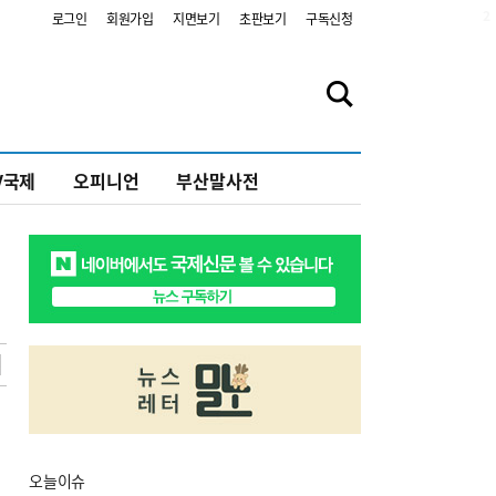
2
로그인
회원가입
지면보기
초판보기
구독신청
V국제
오피니언
부산말사전
오늘
이슈