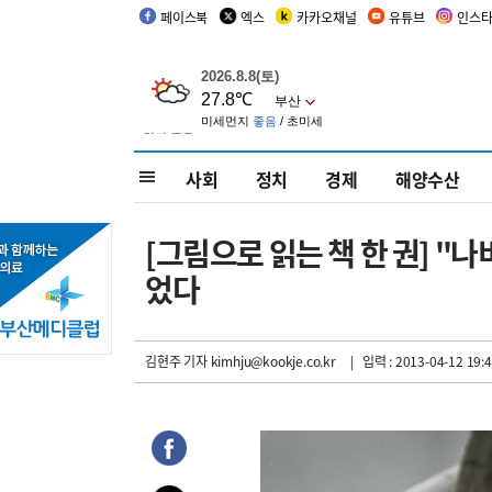
페이스북
엑스
카카오채널
유튜브
인스
사회
정치
경제
해양수산
[그림으로 읽는 책 한 권] "
었다
김현주 기자
kimhju@kookje.co.kr
| 입력 : 2013-04-12 19:4