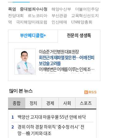
폭염
중대범죄수사청
해양수산부
더불어민주당
전당대회
르노코리아
부산관광
교육혁신선도지
역
극지해양미래포럼
인신매매
UN해양총회
부산메디클럽+
전문의 생생톡
이승준 거인병원 대표원장
회전근개 재파열 잦은 편…어깨 진피
보강술 고려를
어깨병변은 어깨를 이루는 인체 조직
에 발생하는 손상을 말한다. 여기에
는 오십견과 회전근개 증후군, 어깨
의 석회성 힘줄염 등이 있다. 국민건
많이 본 뉴스
강보험에 의하면 어깨병변
종합
정치
경제
사회
스포츠
1
백양산 고지대 마을우물 55년 만에 바닥
2
경위 이하 경찰 하위직 ‘중수청 러시’ 전
망…檢 기피와 대조