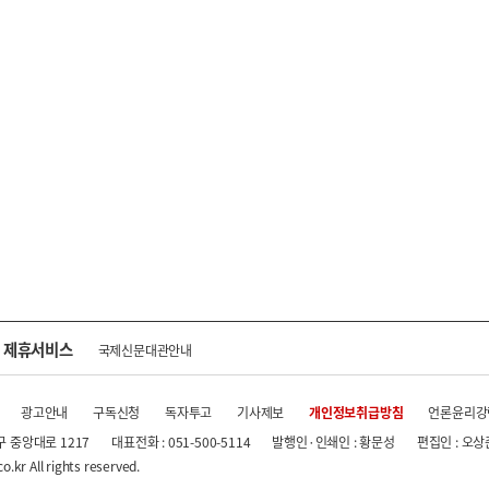
제휴서비스
국제신문대관안내
광고안내
구독신청
독자투고
기사제보
개인정보취급방침
언론윤리강
구 중앙대로 1217
대표전화 : 051-500-5114
발행인·인쇄인 : 황문성
편집인 : 오상
.kr All rights reserved.