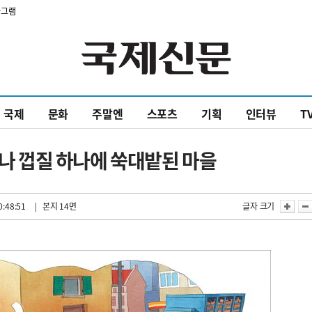
타그램
국제
문화
주말엔
스포츠
기획
인터뷰
T
나나 껍질 하나에 쑥대밭된 마을
0:48:51
| 본지 14면
글자 크기