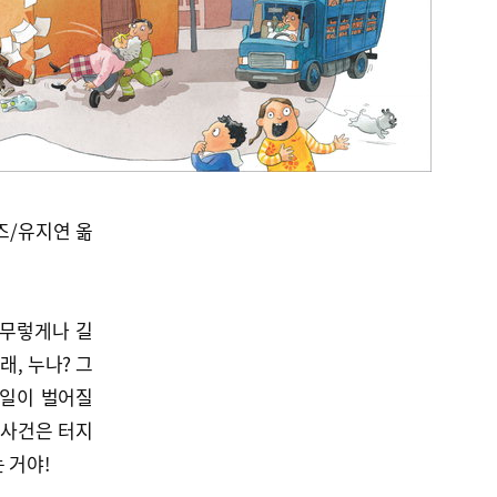
즈/유지연 옮
아무렇게나 길
래, 누나? 그
 일이 벌어질
 사건은 터지
 거야!