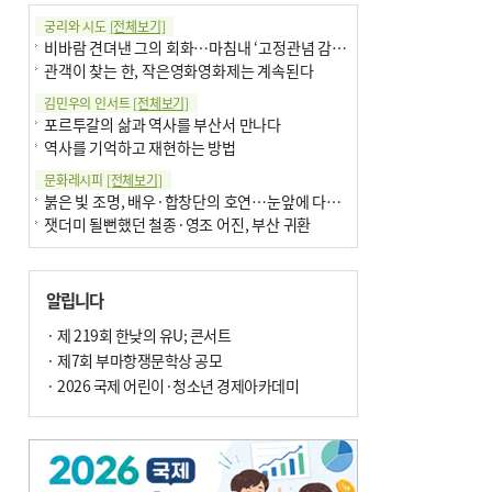
궁리와 시도
[전체보기]
비바람 견뎌낸 그의 회화…마침내 ‘고정관념 감옥’서 해방
관객이 찾는 한, 작은영화영화제는 계속된다
김민우의 인서트
[전체보기]
포르투갈의 삶과 역사를 부산서 만나다
역사를 기억하고 재현하는 방법
문화레시피
[전체보기]
붉은 빛 조명, 배우·합창단의 호연…눈앞에 다가온 부산오페라하우스
잿더미 될뻔했던 철종·영조 어진, 부산 귀환
박현주의 신간돋보기
[전체보기]
현실의 고통, 은유의 詩로 담다 外
알립니다
달구비·여우비…다양한 비 이름 外
박현주의 책 이야기
· 제 219회 한낮의 유U; 콘서트
[전체보기]
세계유산 ‘한국의 갯벌’ 얼마나 알고 있나요
· 제7회 부마항쟁문학상 공모
더위가 깨운 감각과 추억…여름! 이리 사랑할 줄이야
· 2026 국제 어린이·청소년 경제아카데미
아침의 갤러리
[전체보기]
제니스 채-푸른 냄새의 부산
문재필-여름_저녁무렵의호수
이 한편의 시조
[전체보기]