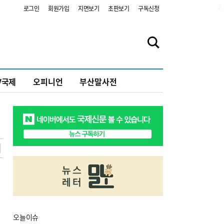
2
로그인
회원가입
지면보기
초판보기
구독신청
V국제
오피니언
부산말사전
오늘
이슈