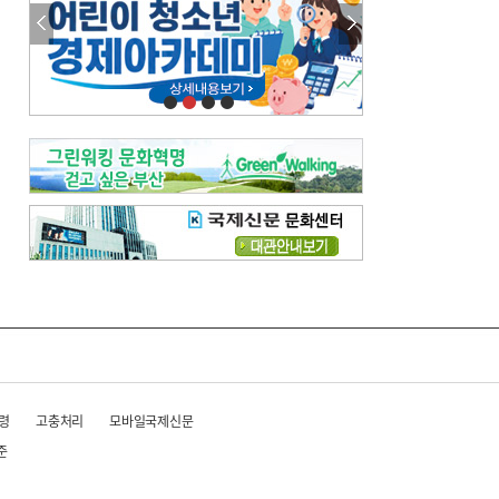
참선 /오기환
고향 /김진규
주말 영화 박스오피스
[전체보기]
‘스파이더맨’ 개봉 5일 만에 300만 돌풍…박스오피스·예매율 동시 1위
‘호프’ 개봉 11일 만에 관객 300만…‘스파이더맨’ 예매율 68.8% 1위
오늘의 운세-
[전체보기]
오늘의 운세- 2026년 8월 6일 (음 6월 24일)
오늘의 운세- 2026년 8월 5일 (음 6월 23일)
조해훈의 고전 속 이 문장
[전체보기]
입추 지났는데도 덥다며 신유안에게 보낸 박규수의 편지
불볕더위 지속되다 단비 내려 시 읊은 조선 후기 신익전
령
고충처리
모바일국제신문
준