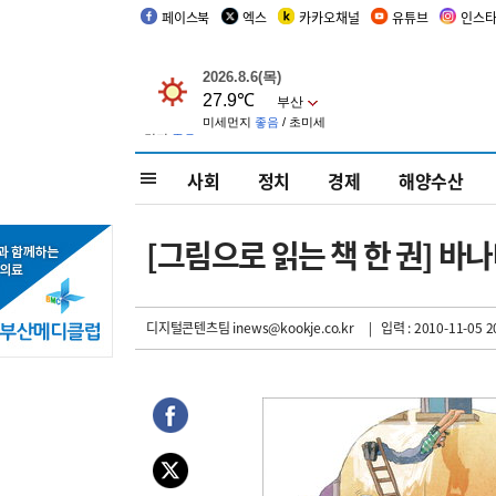
페이스북
엑스
카카오채널
유튜브
인스
사회
정치
경제
해양수산
[그림으로 읽는 책 한 권] 바
디지털콘텐츠팀 inews@kookje.co.kr
| 입력 : 2010-11-05 2