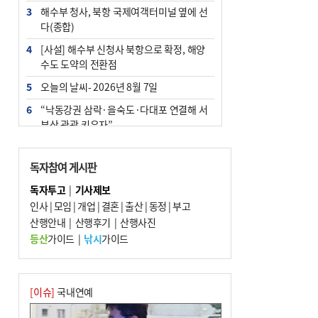
3
해수부 청사, 북항 국제여객터미널 옆에 선
다(종합)
4
[사설] 해수부 신청사 북항으로 확정, 해양
수도 도약의 전환점
5
오늘의 날씨- 2026년 8월 7일
6
“낙동강권 삼락·을숙도·다대포 연결해 서
부산 관광 키우자”
7
부울경 주말부터 비소식…‘극한 폭염’ 한풀
꺾일 듯
독자참여 게시판
8
피란마을 67년 역사인데…전교생 24명 아
독자투고
|
기사제보
미초 통폐합 기로
인사
|
모임
|
개업
|
결혼
|
출산
|
동정
|
부고
9
산행안내
교육혁신선도지 공모 코앞인데…구·군 난
|
산행후기
|
산행사진
색에 교육청 ‘쩔쩔’
등산
가이드
|
낚시
가이드
10
부산 청소년 극지탐험대 8인, 열흘간 북극
구석구석 누빈다
[이슈]
국내연예