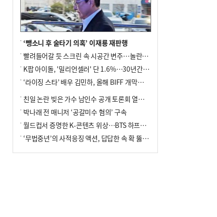
‘뺑소니 후 술타기 의혹’ 이재룡 재판행
빨려들어갈 듯 스크린 속 시공간 변주…놀란의 메시지는 ‘전쟁 속죄’
K팝 아이돌, '밀리언셀러' 단 1.6%…30년간 등장 1182개팀 전수조사
‘라이징 스타’ 배우 김민하, 올해 BIFF 개막식 사회자 확정
친일 논란 빚은 가수 남인수 공개 토론회 열린다.
박나래 전 매니저 ‘공갈미수 혐의’ 구속
월드컵서 증명한 K-콘텐츠 위상…BTS 하프타임쇼·정호연 트로피 세리머니
‘무법중년’의 사적응징 액션, 답답한 속 확 뚫어주네