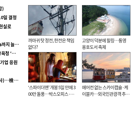
합)
10일 결정
 현실로
까마귀 탓 정전, 한전은 책임
고양이 덕분에 힐링…통영
■ 경남 농정 비전 ‘잘 사는 농촌’…스마트팜 1000㏊까지 늘린다
없다?
용호도서 축제
■ 교육혁신선도지 공모 코앞인데…구·군 난색에 교육청 ‘쩔쩔’
역기업 응원
■ 검사 신분 버리고 직급하향(10년 이하 저연차 검사)…檢 중수청행 기피
‘스파이더맨’ 개봉 5일 만에 3
에어컨 없는 스카이캡슐·케
00만 돌풍…박스오피스·예
이블카…외국인관광객 추억
매율 동시 1위
대신 고역 될라