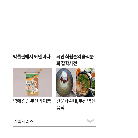
박물관에서 꺼낸 바다
시인 최원준의 음식문
화 잡학사전
벽에 걸린 부산의 여름
관문과 환대, 부산 역전
음식