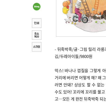
- 뒤죽박죽/글·그림 릴리 라롱
김/두레아이들/9800원
막스! 바나나 껍질을 그렇게 
거리에 버리면 어떻게 해? 왜 그
러면 안돼? 상상도 할 수 없는
수도 있어! 꼬리에 꼬리를 물고
고…모든 게 완전 뒤죽박죽 되는