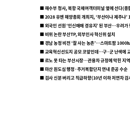
■ 해수부 청사, 북항 국제여객터미널 옆에 선다(종
■ 2028 유엔 해양총회 개최지, ‘부산이냐 제주냐’ 
■ 외국인 선원 ‘인신매매 경유지’ 된 부산…우려가
■ 비위 논란 부산TP, 외부인사 혁신위 설치
■ 르노 못 타는 부산시장…관용차 규정에 막힌 지
■ 마산 원도심 행정·주거복합단지 연내 준공 수순