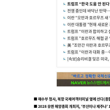
트럼프 “한국 도움 안 된
전쟁 중인데 바닥난 탄약…
이란 “오만과 호르무즈 새
이란 대통령 "현재 새로운
트럼프 “이란과 합의하고 
트럼프 "호르무즈 해협 곧
美 "조만간 이란과 호르무즈
트럼프 “이란과 대화 중…
[속보]승리비결 잊은 미국,
■ 해수부 청사, 북항 국제여객터미널 옆에 선다(종
■ 2028 유엔 해양총회 개최지, ‘부산이냐 제주냐’ 