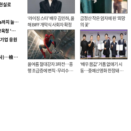
 현실로
‘라이징 스타’ 배우 김민하, 올
금정산 작은 암자에 핀 ‘희망
■ 경남 농정 비전 ‘잘 사는 농촌’…스마트팜 1000㏊까지 늘린다
해 BIFF 개막식 사회자 확정
의 꽃’
■ 교육혁신선도지 공모 코앞인데…구·군 난색에 교육청 ‘쩔쩔’
역기업 응원
■ 검사 신분 버리고 직급하향(10년 이하 저연차 검사)…檢 중수청행 기피
올여름 절대강자 3파전…흥
‘배우 몸값’ 거품 없애기 시
행 조급증에 변칙·무리수 마
동…중예산영화 한정돼 실
케팅도
효성 의문도