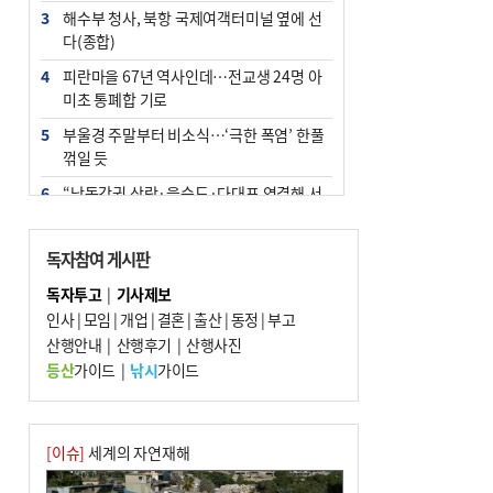
3
해수부 청사, 북항 국제여객터미널 옆에 선
다(종합)
4
피란마을 67년 역사인데…전교생 24명 아
미초 통폐합 기로
5
부울경 주말부터 비소식…‘극한 폭염’ 한풀
꺾일 듯
6
“낙동강권 삼락·을숙도·다대포 연결해 서
부산 관광 키우자”
7
오늘의 날씨- 2026년 8월 7일
독자참여 게시판
8
외국인 선원 ‘인신매매 경유지’ 된 부산…
독자투고
|
기사제보
우려가 현실로
인사
|
모임
|
개업
|
결혼
|
출산
|
동정
|
부고
9
산행안내
[사설] 해수부 신청사 북항으로 확정, 해양
|
산행후기
|
산행사진
수도 도약의 전환점
등산
가이드
|
낚시
가이드
10
르노 못 타는 부산시장…관용차 규정에 막
힌 지역기업 응원
[이슈]
세계의 자연재해