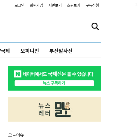
2
로그인
회원가입
지면보기
초판보기
구독신청
V국제
오피니언
부산말사전
오늘
이슈