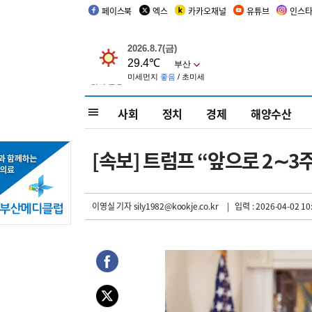
페이스북
엑스
카카오채널
유튜브
인스
사회
정치
경제
해양수산
[속보] 트럼프 “앞으로 2∼3
이영실 기자
sily1982@kookje.co.kr
| 입력 : 2026-04-02 10