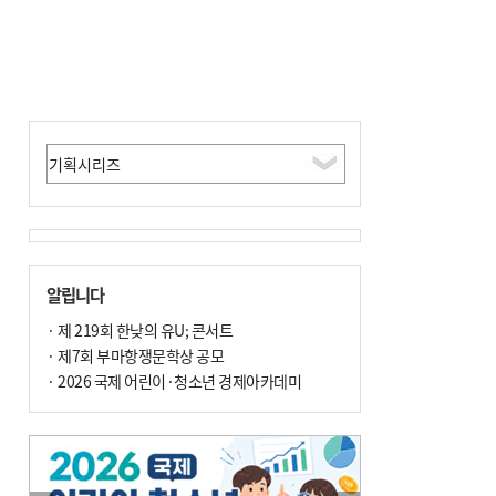
알립니다
· 제 219회 한낮의 유U; 콘서트
· 제7회 부마항쟁문학상 공모
· 2026 국제 어린이·청소년 경제아카데미