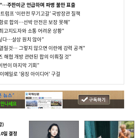
다”…주한미군 언급하며 파병 불만 표출
트럼프 ‘이란전 무기고갈’ 국방장관 질책
 항로 합의…선박 안전은 보장 못해”
 최고지도자와 소통 어려운 상황"
싶다…살상 원치 않아”
 열릴것… 그렇지 않으면 이란에 강력 공격"
 해협 개방 관련된 합의 이뤄질 것"
이번이 마지막 기회”
 이메일로 '응징 아이디어' 구걸
합)
10일 결정