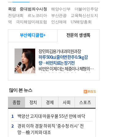
폭염
중대범죄수사청
해양수산부
더불어민주당
전당대회
르노코리아
부산관광
교육혁신선도지
역
극지해양미래포럼
인신매매
UN해양총회
부산메디클럽+
전문의 생생톡
장민희김용기내과의원과장
하루 500㎉ 줄이면 한주 0.5㎏ 감
량…비만치료는 장기전
비만은 이제 더는 체중이나 체형의 문
제가 아니다. 하나의 질병으로 인지
하고 치료와 관리를 해야 한다. 세계
보건기구(WHO)는 이미 1994년 비만
많이 본 뉴스
을 인류의 중요한
종합
정치
경제
사회
스포츠
1
백양산 고지대 마을우물 55년 만에 바닥
2
경위 이하 경찰 하위직 ‘중수청 러시’ 전
망…檢 기피와 대조