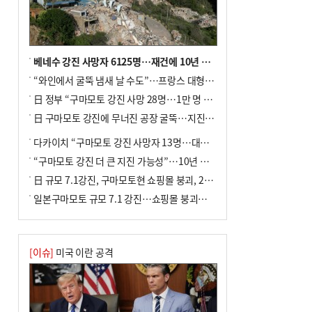
베네수 강진 사망자 6125명…재건에 10년 이상 걸릴수도
“와인에서 굴뚝 냄새 날 수도”…프랑스 대형 산불에 보르도 와인 품질 위협
日 정부 “구마모토 강진 사망 28명…1만 명 대피”
日 구마모토 강진에 무너진 공장 굴뚝…지진 사망자 최소 13명
다카이치 “구마모토 강진 사망자 13명…대규모 피해 확인”
“구마모토 강진 더 큰 지진 가능성”…10년 전 지진에 단층 재활성
日 규모 7.1강진, 구마모토현 쇼핑몰 붕괴, 2명 사망
일본구마모토 규모 7.1 강진…쇼핑몰 붕괴로 직원 20여 명 갇힌 듯
[이슈]
미국 이란 공격