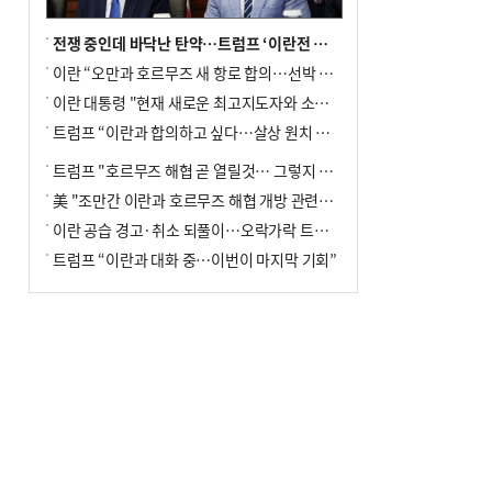
전쟁 중인데 바닥난 탄약…트럼프 ‘이란전 무기고갈’ 국방장관 질책
이란 “오만과 호르무즈 새 항로 합의…선박 안전은 보장 못해”
이란 대통령 "현재 새로운 최고지도자와 소통 어려운 상황"
트럼프 “이란과 합의하고 싶다…살상 원치 않아”
트럼프 "호르무즈 해협 곧 열릴것… 그렇지 않으면 이란에 강력 공격"
美 "조만간 이란과 호르무즈 해협 개방 관련된 합의 이뤄질 것"
이란 공습 경고·취소 되풀이…오락가락 트럼프 비꼰 ‘타코’
트럼프 “이란과 대화 중…이번이 마지막 기회”