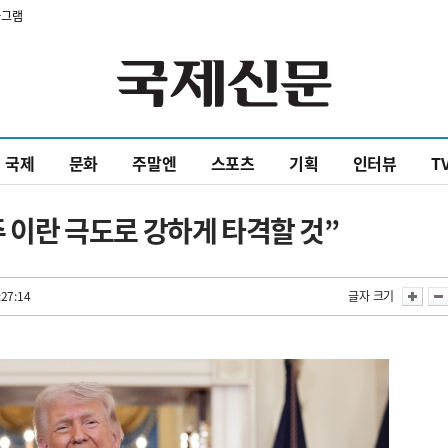
타그램
국제
문화
주말엔
스포츠
기획
인터뷰
T
주 이란 극도로 강하게 타격할 것”
:27:14
글자 크기