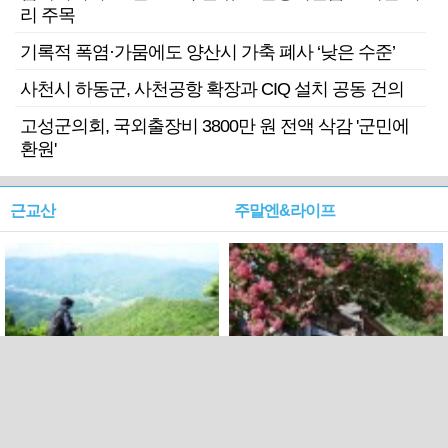
리 주목
기록적 폭염·가뭄에도 양산시 가축 폐사 ‘낮은 수준’
사천시 하동군, 사천공항 확장과 CIQ 설치 공동 건의
고성군의회, 국외출장비 3800만 원 전액 삭감 '군민에
환원'
근교산
주말엔&라이프
근교산&그너머…상주·문경
폭염보다 더 뜨거워라…100
청화산~시루봉
일을 붉게 불태울 ‘선비정신’
피었네