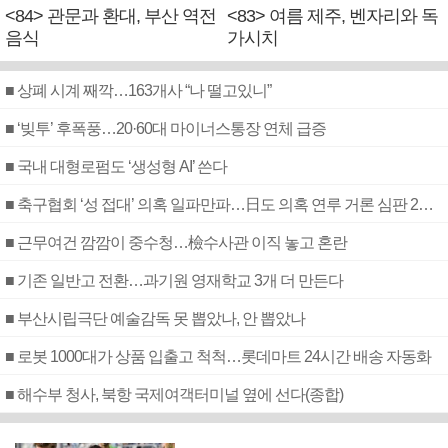
<84> 관문과 환대, 부산 역전
<83> 여름 제주, 벤자리와 독
음식
가시치
■ 상폐 시계 째깍…163개사 “나 떨고있니”
■ ‘빚투’ 후폭풍…20·60대 마이너스통장 연체 급증
■ 국내 대형로펌도 ‘생성형 AI’ 쓴다
■ 축구협회 ‘성 접대’ 의혹 일파만파…日도 의혹 연루 거론 심판 2명 조사
■ 근무여건 깜깜이 중수청…檢수사관 이직 놓고 혼란
■ 기존 일반고 전환…과기원 영재학교 3개 더 만든다
■ 부산시립극단 예술감독 못 뽑았나, 안 뽑았나
■ 로봇 1000대가 상품 입출고 척척…롯데마트 24시간 배송 자동화
■ 해수부 청사, 북항 국제여객터미널 옆에 선다(종합)