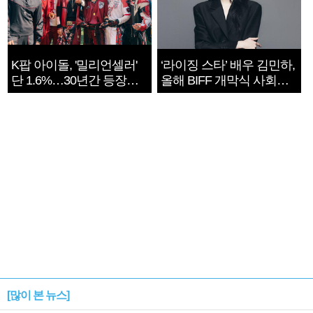
K팝 아이돌, '밀리언셀러'
‘라이징 스타’ 배우 김민하,
단 1.6%…30년간 등장
올해 BIFF 개막식 사회자
1182개팀 전수조사
확정
[많이 본 뉴스]