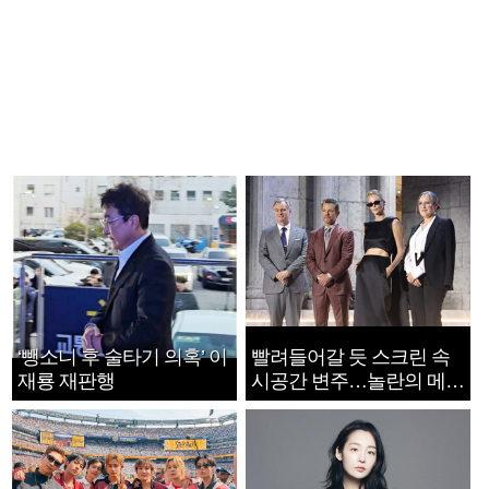
‘뺑소니 후 술타기 의혹’ 이
빨려들어갈 듯 스크린 속
재룡 재판행
시공간 변주…놀란의 메시
지는 ‘전쟁 속죄’