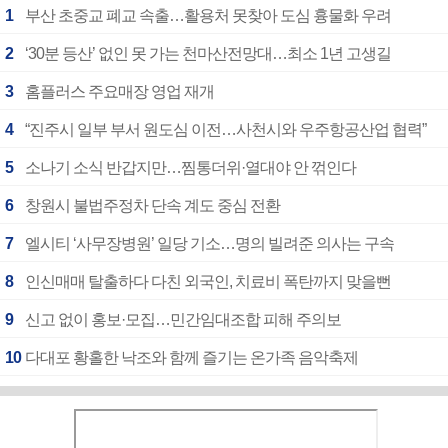
1
부산 초중교 폐교 속출…활용처 못찾아 도심 흉물화 우려
2
‘30분 등산’ 없인 못 가는 천마산전망대…최소 1년 고생길
3
홈플러스 주요매장 영업 재개
4
“진주시 일부 부서 원도심 이전…사천시와 우주항공산업 협력”
5
소나기 소식 반갑지만…찜통더위·열대야 안 꺾인다
6
창원시 불법주정차 단속 계도 중심 전환
7
엘시티 ‘사무장병원’ 일당 기소…명의 빌려준 의사는 구속
8
인신매매 탈출하다 다친 외국인, 치료비 폭탄까지 맞을뻔
9
신고 없이 홍보·모집…민간임대조합 피해 주의보
10
다대포 황홀한 낙조와 함께 즐기는 온가족 음악축제