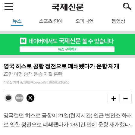
뉴스
스포츠·연예
오피니언
동영상
영국 히스로 공항 정전으로 폐쇄됐다가 운항 재개
20만 여명 승객 운송 차질 혼란
이영실 기자 sily1982@kookje.co.kr | 2025.03.22 09:16
영국런던 히스로 공항이 21일(현지시간) 인근 변전소 화재
로 인한 정전으로 폐쇄됐다가 18시간 만에 운항 재개했다.