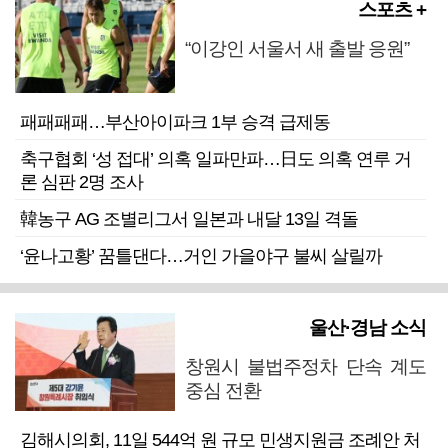
스포츠 +
“이강인 서울서 새 출발 응원”
패패패패…부산아이파크 1부 승격 급제동
축구협회 ‘성 접대’ 의혹 일파만파…日도 의혹 연루 거
론 심판 2명 조사
韓농구 AG 조별리그서 일본과 내달 13일 격돌
‘윤나고황’ 꿈틀댄다…거인 가을야구 불씨 살릴까
울산·경남 소식
창원시 불법주정차 단속 계도
중심 전환
김해시의회, 11일 544억 원 규모 민생지원금 조례안 처