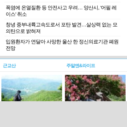
폭염에 온열질환 등 안전사고 우려… 양산시, '어필 레
이스' 취소
창녕 중부내륙고속도로서 포탄 발견…살상력 없는 모
의탄으로 밝혀져
입원환자가 연달아 사망한 울산 한 정신의료기관 폐원
전망
근교산
주말엔&라이프
근교산&그너머…상주·문경
폭염보다 더 뜨거워라…100
청화산~시루봉
일을 붉게 불태울 ‘선비정신’