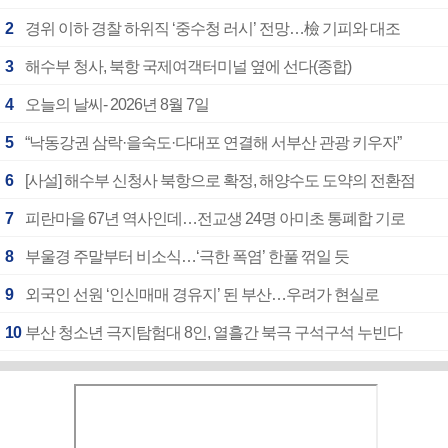
2
경위 이하 경찰 하위직 ‘중수청 러시’ 전망…檢 기피와 대조
3
해수부 청사, 북항 국제여객터미널 옆에 선다(종합)
4
오늘의 날씨- 2026년 8월 7일
5
“낙동강권 삼락·을숙도·다대포 연결해 서부산 관광 키우자”
6
[사설] 해수부 신청사 북항으로 확정, 해양수도 도약의 전환점
7
피란마을 67년 역사인데…전교생 24명 아미초 통폐합 기로
8
부울경 주말부터 비소식…‘극한 폭염’ 한풀 꺾일 듯
9
외국인 선원 ‘인신매매 경유지’ 된 부산…우려가 현실로
10
부산 청소년 극지탐험대 8인, 열흘간 북극 구석구석 누빈다