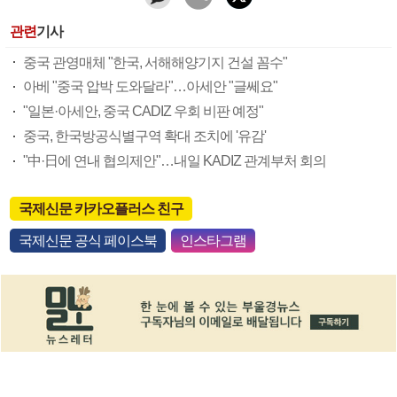
관련
기사
중국 관영매체 "한국, 서해해양기지 건설 꼼수"
아베 "중국 압박 도와달라"…아세안 "글쎄요"
"일본·아세안, 중국 CADIZ 우회 비판 예정"
중국, 한국방공식별구역 확대 조치에 '유감'
"中·日에 연내 협의제안"…내일 KADIZ 관계부처 회의
국제신문 카카오플러스 친구
국제신문 공식 페이스북
인스타그램