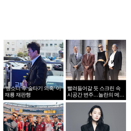
‘뺑소니 후 술타기 의혹’ 이
빨려들어갈 듯 스크린 속
재룡 재판행
시공간 변주…놀란의 메시
지는 ‘전쟁 속죄’