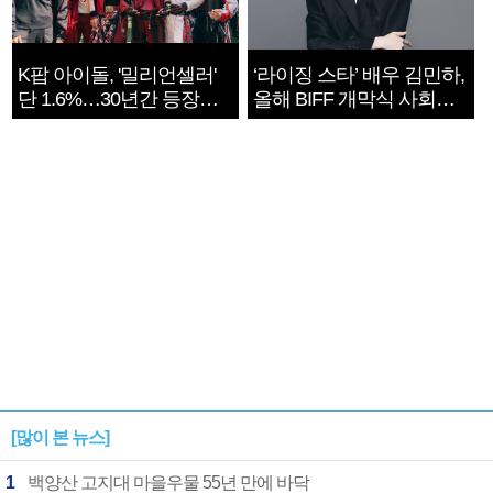
K팝 아이돌, '밀리언셀러'
‘라이징 스타’ 배우 김민하,
단 1.6%…30년간 등장
올해 BIFF 개막식 사회자
1182개팀 전수조사
확정
[많이 본 뉴스]
1
백양산 고지대 마을우물 55년 만에 바닥