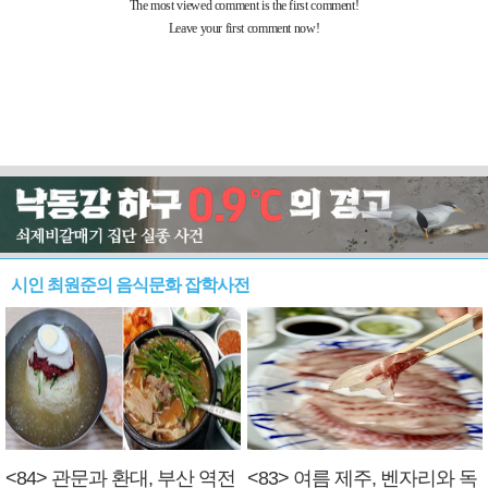
시인 최원준의 음식문화 잡학사전
<84> 관문과 환대, 부산 역전
<83> 여름 제주, 벤자리와 독