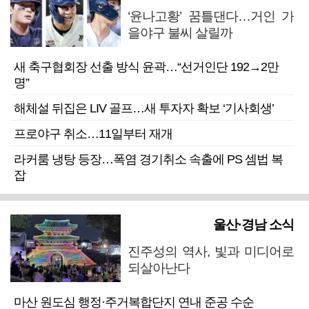
‘윤나고황’ 꿈틀댄다…거인 가
을야구 불씨 살릴까
새 축구협회장 선출 방식 윤곽…“선거인단 192→2만
명”
해체설 뒤집은 LIV 골프…새 투자자 확보 ‘기사회생’
프로야구 취소…11일부터 재개
라커룸 냉탕 등장…폭염 경기취소 속출에 PS 셈법 복
잡
울산·경남 소식
진주성의 역사, 빛과 미디어로
되살아난다
마산 원도심 행정·주거복합단지 연내 준공 수순