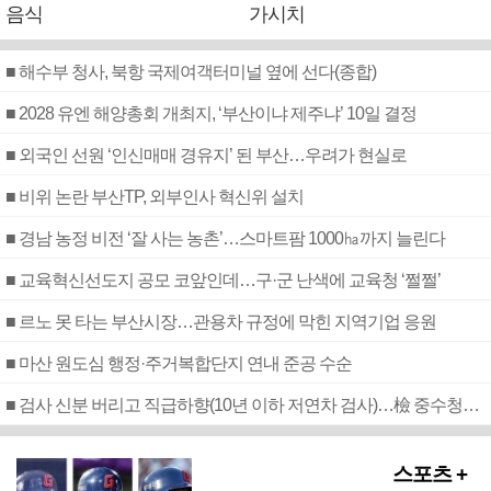
음식
가시치
■ 해수부 청사, 북항 국제여객터미널 옆에 선다(종합)
■ 2028 유엔 해양총회 개최지, ‘부산이냐 제주냐’ 10일 결정
■ 외국인 선원 ‘인신매매 경유지’ 된 부산…우려가 현실로
■ 비위 논란 부산TP, 외부인사 혁신위 설치
■ 경남 농정 비전 ‘잘 사는 농촌’…스마트팜 1000㏊까지 늘린다
■ 교육혁신선도지 공모 코앞인데…구·군 난색에 교육청 ‘쩔쩔’
■ 르노 못 타는 부산시장…관용차 규정에 막힌 지역기업 응원
■ 마산 원도심 행정·주거복합단지 연내 준공 수순
■ 검사 신분 버리고 직급하향(10년 이하 저연차 검사)…檢 중수청행 기피
스포츠 +