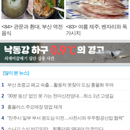
<84> 관문과 환대, 부산 역전
<83> 여름 제주, 벤자리와 독
음식
가시치
[많이 본 뉴스]
1
부산 초중교 폐교 속출…활용처 못찾아 도심 흉물화 우려
2
‘30분 등산’ 없인 못 가는 천마산전망대…최소 1년 고생길
3
홈플러스 주요매장 영업 재개
4
“진주시 일부 부서 원도심 이전…사천시와 우주항공산업 협력”
5
소나기 소식 반갑지만…찜통더위·열대야 안 꺾인다