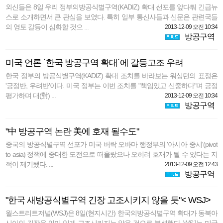
외신들은 8일 우리 정부의방공식별구역(KADIZ) 확대 선포를 앞다퉈 긴급뉴
스로 소개하면서 큰 관심을 보였다. 특히 일부 통신사들과 신문은 관련국들
의 영토 갈등이 심화할 것으 ...
2013-12-09 오전 10:34
방공구역
미국 언론 ´한국 방공구역 확대´에 갈등고조 우려
한국 정부의 방공식별구역(KADIZ) 확대 조치를 바라보는 워싱턴의 표정은
'긍정반, 우려반'이다. 미국 정부는 이번 조치를 "책임있고 신중하다"며 긍정
평가하며 대(對) ...
2013-12-09 오전 10:34
방공구역
"中 방공구역 논란 美에 호재 될수도"
중국의 방공식별구역 선포가 미국 버락 오바마 행정부의 '아시아 중시'(pivot
to asia) 정책에 중대한 도전으로 떠올랐으나 오히려 호재가 될 수 있다는 지
적이 제기됐다. ...
2013-12-09 오전 12:43
방공구역
"한국 새방공식별구역 긴장 고조시키지 않을 듯"< WSJ>
월스트리트저널(WSJ)은 8일(현지시간) 한국의방공식별구역 확대가 동북아