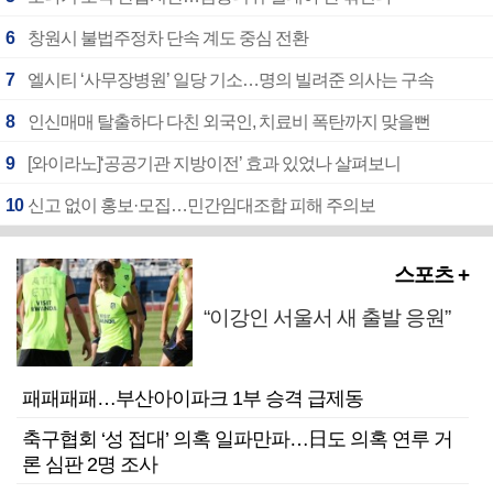
6
창원시 불법주정차 단속 계도 중심 전환
7
엘시티 ‘사무장병원’ 일당 기소…명의 빌려준 의사는 구속
8
인신매매 탈출하다 다친 외국인, 치료비 폭탄까지 맞을뻔
9
[와이라노]‘공공기관 지방이전’ 효과 있었나 살펴보니
10
신고 없이 홍보·모집…민간임대조합 피해 주의보
스포츠 +
“이강인 서울서 새 출발 응원”
패패패패…부산아이파크 1부 승격 급제동
축구협회 ‘성 접대’ 의혹 일파만파…日도 의혹 연루 거
론 심판 2명 조사