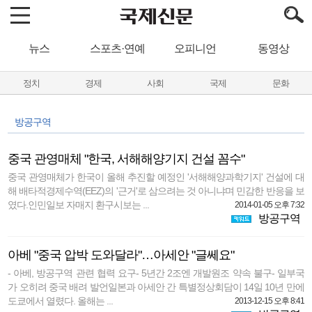
뉴스
스포츠·연예
오피니언
동영상
정치
경제
사회
국제
문화
방공구역
중국 관영매체 "한국, 서해해양기지 건설 꼼수"
중국 관영매체가 한국이 올해 추진할 예정인 '서해해양과학기지' 건설에 대
해 배타적경제수역(EEZ)의 '근거'로 삼으려는 것 아니냐며 민감한 반응을 보
였다.인민일보 자매지 환구시보는 ...
2014-01-05 오후 7:32
방공구역
아베 "중국 압박 도와달라"…아세안 "글쎄요"
- 아베, 방공구역 관련 협력 요구- 5년간 2조엔 개발원조 약속 불구- 일부국
가 오히려 중국 배려 발언일본과 아세안 간 특별정상회담이 14일 10년 만에
도쿄에서 열렸다. 올해는 ...
2013-12-15 오후 8:41