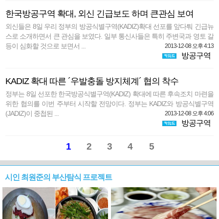
한국방공구역 확대, 외신 긴급보도 하며 큰관심 보여
외신들은 8일 우리 정부의 방공식별구역(KADIZ)확대 선포를 앞다퉈 긴급뉴
스로 소개하면서 큰 관심을 보였다. 일부 통신사들은 특히 주변국과 영토 갈
등이 심화할 것으로 보면서 ...
2013-12-08 오후 4:13
방공구역
KADIZ 확대 따른 ´우발충돌 방지체계´ 협의 착수
정부는 8일 선포한 한국방공식별구역(KADIZ) 확대에 따른 후속조치 마련을
위한 협의를 이번 주부터 시작할 전망이다. 정부는 KADIZ와 방공식별구역
(JADIZ)이 중첩된 ...
2013-12-08 오후 4:06
방공구역
1
2
3
4
5
시인 최원준의 부산탐식 프로젝트