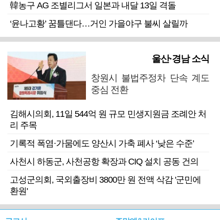
韓농구 AG 조별리그서 일본과 내달 13일 격돌
‘윤나고황’ 꿈틀댄다…거인 가을야구 불씨 살릴까
울산·경남 소식
창원시 불법주정차 단속 계도
중심 전환
김해시의회, 11일 544억 원 규모 민생지원금 조례안 처
리 주목
기록적 폭염·가뭄에도 양산시 가축 폐사 ‘낮은 수준’
사천시 하동군, 사천공항 확장과 CIQ 설치 공동 건의
고성군의회, 국외출장비 3800만 원 전액 삭감 '군민에
환원'