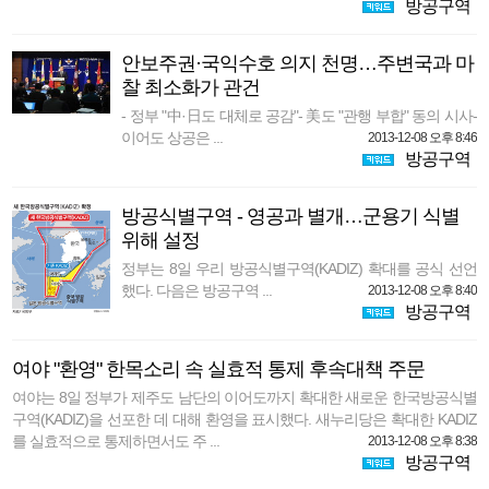
방공구역
안보주권·국익수호 의지 천명…주변국과 마
찰 최소화가 관건
- 정부 "中·日도 대체로 공감"- 美도 "관행 부합" 동의 시사-
이어도 상공은 ...
2013-12-08 오후 8:46
방공구역
방공식별구역 - 영공과 별개…군용기 식별
위해 설정
정부는 8일 우리 방공식별구역(KADIZ) 확대를 공식 선언
했다. 다음은 방공구역 ...
2013-12-08 오후 8:40
방공구역
여야 "환영" 한목소리 속 실효적 통제 후속대책 주문
여야는 8일 정부가 제주도 남단의 이어도까지 확대한 새로운 한국방공식별
구역(KADIZ)을 선포한 데 대해 환영을 표시했다. 새누리당은 확대한 KADIZ
를 실효적으로 통제하면서도 주 ...
2013-12-08 오후 8:38
방공구역