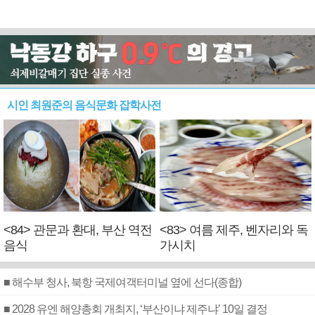
시인 최원준의 음식문화 잡학사전
<84> 관문과 환대, 부산 역전
<83> 여름 제주, 벤자리와 독
음식
가시치
■ 해수부 청사, 북항 국제여객터미널 옆에 선다(종합)
■ 2028 유엔 해양총회 개최지, ‘부산이냐 제주냐’ 10일 결정