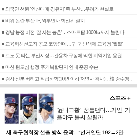
■ 외국인 선원 ‘인신매매 경유지’ 된 부산…우려가 현실로
■ 비위 논란 부산TP, 외부인사 혁신위 설치
■ 경남 농정 비전 ‘잘 사는 농촌’…스마트팜 1000㏊까지 늘린다
■ 교육혁신선도지 공모 코앞인데…구·군 난색에 교육청 ‘쩔쩔’
■ 르노 못 타는 부산시장…관용차 규정에 막힌 지역기업 응원
■ 마산 원도심 행정·주거복합단지 연내 준공 수순
■ 검사 신분 버리고 직급하향(10년 이하 저연차 검사)…檢 중수청행 기피
스포츠 +
‘윤나고황’ 꿈틀댄다…거인 가
을야구 불씨 살릴까
새 축구협회장 선출 방식 윤곽…“선거인단 192→2만