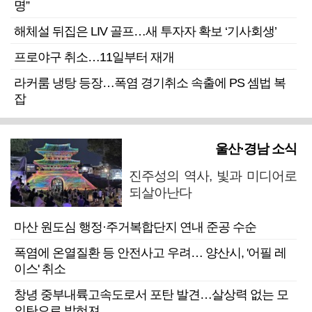
명”
해체설 뒤집은 LIV 골프…새 투자자 확보 ‘기사회생’
프로야구 취소…11일부터 재개
라커룸 냉탕 등장…폭염 경기취소 속출에 PS 셈법 복
잡
울산·경남 소식
진주성의 역사, 빛과 미디어로
되살아난다
마산 원도심 행정·주거복합단지 연내 준공 수순
폭염에 온열질환 등 안전사고 우려… 양산시, '어필 레
이스' 취소
창녕 중부내륙고속도로서 포탄 발견…살상력 없는 모
의탄으로 밝혀져