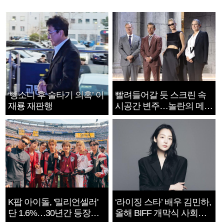
‘뺑소니 후 술타기 의혹’ 이
빨려들어갈 듯 스크린 속
재룡 재판행
시공간 변주…놀란의 메시
지는 ‘전쟁 속죄’
K팝 아이돌, '밀리언셀러'
‘라이징 스타’ 배우 김민하,
단 1.6%…30년간 등장
올해 BIFF 개막식 사회자