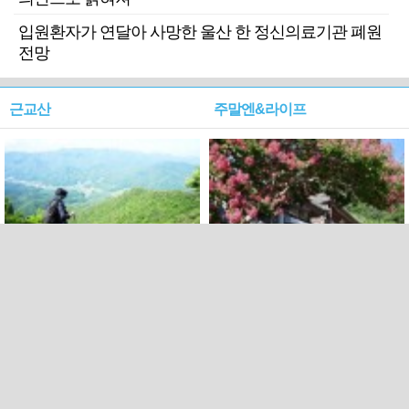
입원환자가 연달아 사망한 울산 한 정신의료기관 폐원
전망
근교산
주말엔&라이프
근교산&그너머…상주·문경
폭염보다 더 뜨거워라…100
청화산~시루봉
일을 붉게 불태울 ‘선비정신’
피었네
PC버전
엑스
페이스북
Copyright ⓒ 2015 All rights reserved by 국제신문