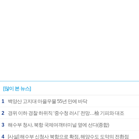
1182개팀 전수조사
확정
[많이 본 뉴스]
1
백양산 고지대 마을우물 55년 만에 바닥
2
경위 이하 경찰 하위직 ‘중수청 러시’ 전망…檢 기피와 대조
3
해수부 청사, 북항 국제여객터미널 옆에 선다(종합)
4
[사설] 해수부 신청사 북항으로 확정, 해양수도 도약의 전환점