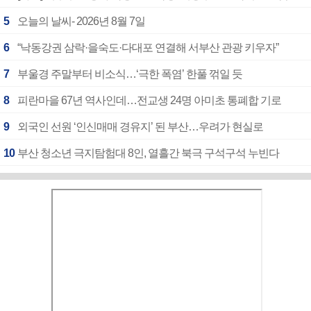
5
오늘의 날씨- 2026년 8월 7일
6
“낙동강권 삼락·을숙도·다대포 연결해 서부산 관광 키우자”
7
부울경 주말부터 비소식…‘극한 폭염’ 한풀 꺾일 듯
8
피란마을 67년 역사인데…전교생 24명 아미초 통폐합 기로
9
외국인 선원 ‘인신매매 경유지’ 된 부산…우려가 현실로
10
부산 청소년 극지탐험대 8인, 열흘간 북극 구석구석 누빈다