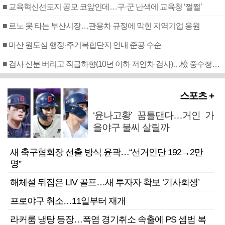
■ 교육혁신선도지 공모 코앞인데…구·군 난색에 교육청 ‘쩔쩔’
■ 르노 못 타는 부산시장…관용차 규정에 막힌 지역기업 응원
■ 마산 원도심 행정·주거복합단지 연내 준공 수순
■ 검사 신분 버리고 직급하향(10년 이하 저연차 검사)…檢 중수청행 기피
스포츠 +
‘윤나고황’ 꿈틀댄다…거인 가
을야구 불씨 살릴까
새 축구협회장 선출 방식 윤곽…“선거인단 192→2만
명”
해체설 뒤집은 LIV 골프…새 투자자 확보 ‘기사회생’
프로야구 취소…11일부터 재개
라커룸 냉탕 등장…폭염 경기취소 속출에 PS 셈법 복