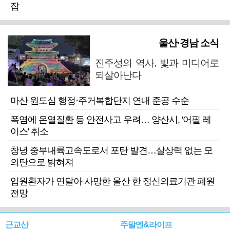
잡
울산·경남 소식
진주성의 역사, 빛과 미디어로
되살아난다
마산 원도심 행정·주거복합단지 연내 준공 수순
폭염에 온열질환 등 안전사고 우려… 양산시, '어필 레
이스' 취소
창녕 중부내륙고속도로서 포탄 발견…살상력 없는 모
의탄으로 밝혀져
입원환자가 연달아 사망한 울산 한 정신의료기관 폐원
전망
근교산
주말엔&라이프