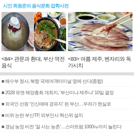
시인 최원준의 음식문화 잡학사전
<84> 관문과 환대, 부산 역전
<83> 여름 제주, 벤자리와 독
음식
가시치
■ 해수부 청사, 북항 국제여객터미널 옆에 선다(종합)
■ 2028 유엔 해양총회 개최지, ‘부산이냐 제주냐’ 10일 결정
■ 외국인 선원 ‘인신매매 경유지’ 된 부산…우려가 현실로
■ 비위 논란 부산TP, 외부인사 혁신위 설치
■ 경남 농정 비전 ‘잘 사는 농촌’…스마트팜 1000㏊까지 늘린다