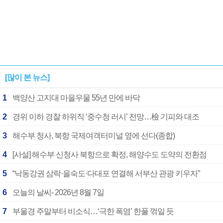
[많이 본 뉴스]
1
백양산 고지대 마을우물 55년 만에 바닥
2
경위 이하 경찰 하위직 ‘중수청 러시’ 전망…檢 기피와 대조
3
해수부 청사, 북항 국제여객터미널 옆에 선다(종합)
4
[사설] 해수부 신청사 북항으로 확정, 해양수도 도약의 전환점
5
“낙동강권 삼락·을숙도·다대포 연결해 서부산 관광 키우자”
6
오늘의 날씨- 2026년 8월 7일
7
부울경 주말부터 비소식…‘극한 폭염’ 한풀 꺾일 듯