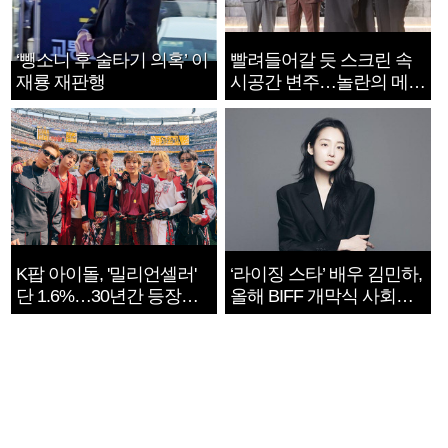
‘뺑소니 후 술타기 의혹’ 이
빨려들어갈 듯 스크린 속
재룡 재판행
시공간 변주…놀란의 메시
지는 ‘전쟁 속죄’
K팝 아이돌, '밀리언셀러'
‘라이징 스타’ 배우 김민하,
단 1.6%…30년간 등장
올해 BIFF 개막식 사회자
1182개팀 전수조사
확정