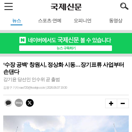
뉴스
스포츠·연예
오피니언
동영상
‘수장 공백’ 창원시, 정상화 시동…장기표류 사업부터
손댄다
강기윤 당선인 인수위 곧 출범
김용구 기자 raw720@kookje.co.kr | 2026.06.07 19:30