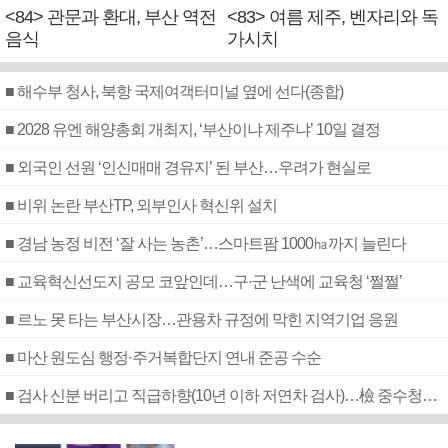
<84> 관문과 환대, 부산 역전
<83> 여름 제주, 벤자리와 독
음식
가시치
■ 해수부 청사, 북항 국제여객터미널 옆에 선다(종합)
■ 2028 유엔 해양총회 개최지, ‘부산이냐 제주냐’ 10일 결정
■ 외국인 선원 ‘인신매매 경유지’ 된 부산…우려가 현실로
■ 비위 논란 부산TP, 외부인사 혁신위 설치
■ 경남 농정 비전 ‘잘 사는 농촌’…스마트팜 1000㏊까지 늘린다
■ 교육혁신선도지 공모 코앞인데…구·군 난색에 교육청 ‘쩔쩔’
■ 르노 못 타는 부산시장…관용차 규정에 막힌 지역기업 응원
■ 마산 원도심 행정·주거복합단지 연내 준공 수순
■ 검사 신분 버리고 직급하향(10년 이하 저연차 검사)…檢 중수청행 기피