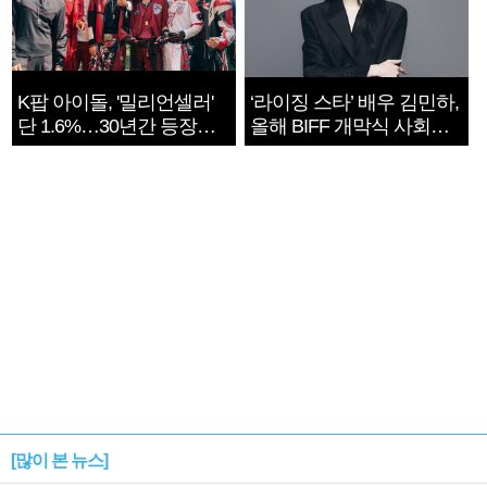
K팝 아이돌, '밀리언셀러'
‘라이징 스타’ 배우 김민하,
단 1.6%…30년간 등장
올해 BIFF 개막식 사회자
1182개팀 전수조사
확정
[많이 본 뉴스]