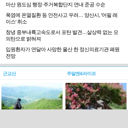
마산 원도심 행정·주거복합단지 연내 준공 수순
폭염에 온열질환 등 안전사고 우려… 양산시, '어필 레
이스' 취소
창녕 중부내륙고속도로서 포탄 발견…살상력 없는 모
의탄으로 밝혀져
입원환자가 연달아 사망한 울산 한 정신의료기관 폐원
전망
근교산
주말엔&라이프
근교산&그너머…상주·문경
폭염보다 더 뜨거워라…100