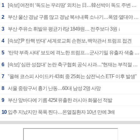
1
[속보] 여전히 ‘독도는 우리땅’ 외치는 日…韓선박이 독도 주변 해양조사 활동하자 반발
2
부산 울산 경남 구름 많고 경남 북서내륙 소나기…폭염·열대야 계속
3
부산 주유소 휘발유 평균가 ℓ당 1849원… 전주보다 3원 ↓
4
[속보]‘尹 탄핵 반대’ 세계로교회 손현보, 백악관서 트럼프 접견
5
‘탄약 부족 사태’ 보도에 격노한 트럼프…군사기밀 유출자 색출 지시
6
[속보] ‘심판 성접대’ 논란 축구협회 공식 사과…“현재는 부적절 행위 없어”
7
"올해 코스피 사이드카 43회 중 25회는 삼전닉스 ETF 이후 발생"
8
서울 중랑구서 흉기 난동…60대 남성 2명 사망
9
부산 앞바다에 기름 425ℓ 유출한 러시아 화물선 적발
10
입추 지났지만 푹푹 찐다…온열질환자 10년 만에 3배