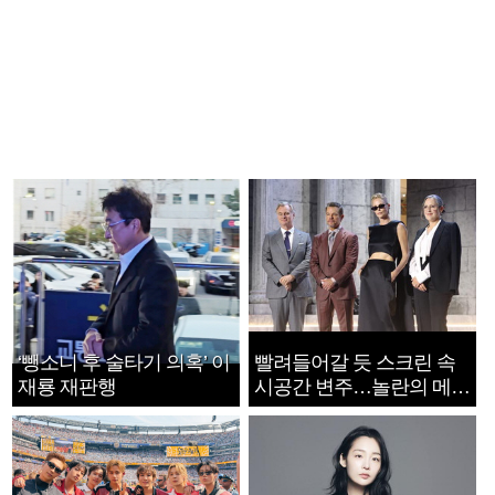
‘뺑소니 후 술타기 의혹’ 이
빨려들어갈 듯 스크린 속
재룡 재판행
시공간 변주…놀란의 메시
지는 ‘전쟁 속죄’