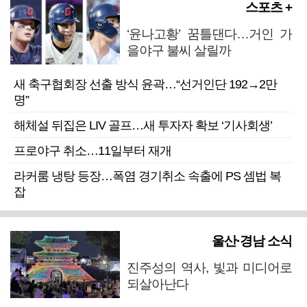
스포츠 +
‘윤나고황’ 꿈틀댄다…거인 가
을야구 불씨 살릴까
새 축구협회장 선출 방식 윤곽…“선거인단 192→2만
명”
해체설 뒤집은 LIV 골프…새 투자자 확보 ‘기사회생’
프로야구 취소…11일부터 재개
라커룸 냉탕 등장…폭염 경기취소 속출에 PS 셈법 복
잡
울산·경남 소식
진주성의 역사, 빛과 미디어로
되살아난다