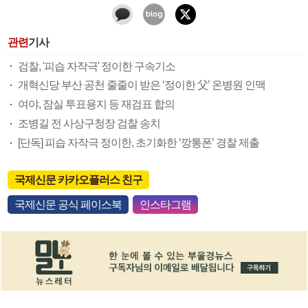
관련
기사
검찰, '피습 자작극' 정이한 구속기소
개혁신당 부산 공천 줄줄이 받은 ‘정이한 父’ 온병원 인맥
여야, 잠실 투표용지 등 재검표 합의
조병길 전 사상구청장 검찰 송치
[단독] 피습 자작극 정이한, 초기화한 ‘깡통폰’ 경찰 제출
국제신문 카카오플러스 친구
국제신문 공식 페이스북
인스타그램