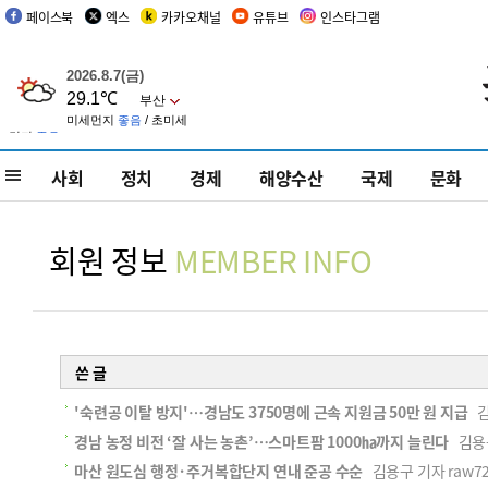
페이스북
엑스
카카오채널
유튜브
인스타그램
사회
정치
경제
해양수산
국제
문화
회원 정보
MEMBER INFO
쓴 글
'숙련공 이탈 방지'…경남도 3750명에 근속 지원금 50만 원 지급
김용
경남 농정 비전 ‘잘 사는 농촌’…스마트팜 1000㏊까지 늘린다
김용구 
마산 원도심 행정·주거복합단지 연내 준공 수순
김용구 기자 raw720