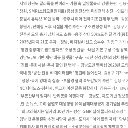
지역 상권도 말라죽을 판이라…가뭄 속 밀양물축제 강행 논란
김용구 
창원, SMR(소형모듈원자로) 중심 원전산업 육성전략 추진…인프라
창원시 유튜브 10만 돌파…충주시 이어 전국 기초단체 두 번째
김용구 
창원시, 진해항 노후 시설물 개선 추진…구조 안정성 확보
김용구 기자 
진주서 모의 총기 납치 시도 소동…음주 상태 50㎞ 도주 끝 검거(종합
2035년까지 21조 투자…경남, 피지컬AI 선도 승부수
김용구 기자 ra
'창원 중앙대로 센트럴파크' 조성 첫걸음…내달 기본 구상 수립 용역
경남도, AI 기반 재난 대응 플랫폼’ 구축…국산 신경망처리장치 활용
'진료·문화시설·주차 할인 한 번에'…경남도민 멤버십 2028년 도
국내 첫 ‘방산 전용 AI 데이터센터’ 창원에 들어선다
김용구 기자 raw7
“성장·복지 양대 축 집중…부울경 협력 속도감있게 추진”
김용구 기자
NC 다이노스-창원시, 연고지 이전 갈등 봉합하나
김용구 기자 raw72
'부동산부터 일자리·반려동물 여행까지'…경남도, 지도 기반 정보플
[한 손 뉴스] 고려 삼별초 대몽항쟁 유적 남해대장군지 道기념물 추
“최고의 복지는 일자리 10만 개…방산·SMR 집적 클러스터 조성”
경남 첫 온열질환 추정 사망자 발생…도지사 "야외 활동 자제" 당부
진해 해사 이전 반발 여론 확산…소상공인들 "골목상권 궤멸할 것"