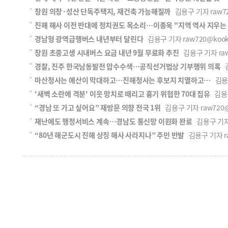
창원 의창·성산 단독주택지, 재건축 가능해질까
김용구 기자 raw720
진해 해사 이전 반대에 정치권도 목소리…이종욱 "지역 역사 지우는 
경남형 광역급행버스 내년부터 달린다
김용구 기자 raw720@kookje
창원 초중고생 시내버스 요금 내년 9월 무료화 추진
김용구 기자 raw7
경찰, 진주 한국남동발전 압수수색…공직선거법상 기부행위 의혹
김
마산청사는 예산이 막대하고…진해청사는 후보지 치열하고…
김용구 
'새벽 소란에 격분' 이웃 망치로 때리고 흉기 위협한 70대 집유
김용구 
“경남 또 가고 싶어요” 재방문 의향 전국 1위
김용구 기자 raw720@k
재난에도 행정서비스 계속…경남도 통신망 이원화 완료
김용구 기자 r
“80년 해군도시 진해 상징 해사 사라지나” 주민 반발
김용구 기자 raw