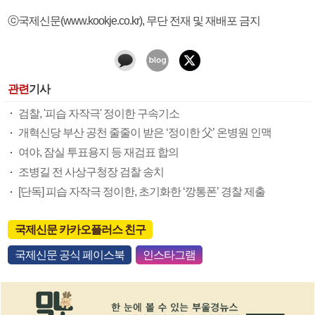
ⓒ국제신문(www.kookje.co.kr), 무단 전재 및 재배포 금지
관련
기사
검찰, '피습 자작극' 정이한 구속기소
개혁신당 부산 공천 줄줄이 받은 ‘정이한 父’ 온병원 인맥
여야, 잠실 투표용지 등 재검표 합의
조병길 전 사상구청장 검찰 송치
[단독] 피습 자작극 정이한, 초기화한 ‘깡통폰’ 경찰 제출
국제신문 카카오플러스 친구
국제신문 공식 페이스북
인스타그램