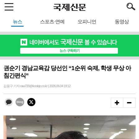
뉴스
스포츠·연예
오피니언
동영상
권순기 경남교육감 당선인 “1순위 숙제, 학생 무상 아
침간편식”
김용구 기자 raw720@kookje.co.kr | 2026.06.04 19:12