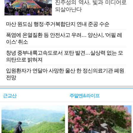
진주성의 역사, 빛과 미디어로
되살아난다
마산 원도심 행정·주거복합단지 연내 준공 수순
폭염에 온열질환 등 안전사고 우려… 양산시, '어필 레
이스' 취소
창녕 중부내륙고속도로서 포탄 발견…살상력 없는 모
의탄으로 밝혀져
입원환자가 연달아 사망한 울산 한 정신의료기관 폐원
전망
근교산
주말엔&라이프