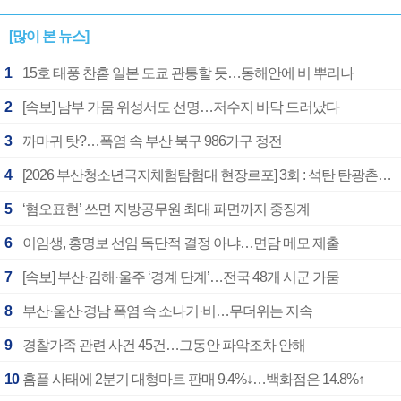
[많이 본 뉴스]
1
15호 태풍 찬홈 일본 도쿄 관통할 듯…동해안에 비 뿌리나
2
[속보] 남부 가뭄 위성서도 선명…저수지 바닥 드러났다
3
까마귀 탓?…폭염 속 부산 북구 986가구 정전
4
[2026 부산청소년극지체험탐험대 현장르포] 3회 : 석탄 탄광촌에서 북극 연구의 중심지로
5
‘혐오표현’ 쓰면 지방공무원 최대 파면까지 중징계
6
이임생, 홍명보 선임 독단적 결정 아냐…면담 메모 제출
7
[속보] 부산·김해·울주 ‘경계 단계’…전국 48개 시군 가뭄
8
부산·울산·경남 폭염 속 소나기·비…무더위는 지속
9
경찰가족 관련 사건 45건…그동안 파악조차 안해
10
홈플 사태에 2분기 대형마트 판매 9.4%↓…백화점은 14.8%↑