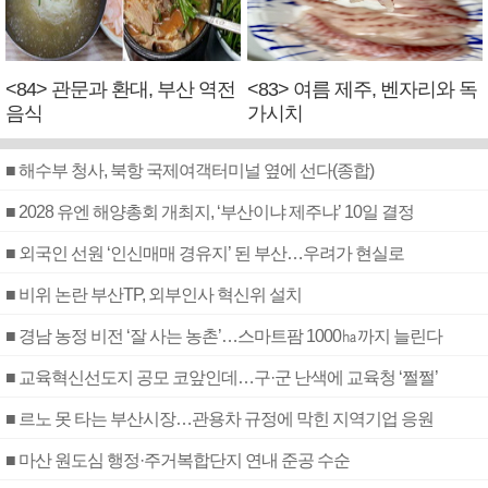
<84> 관문과 환대, 부산 역전
<83> 여름 제주, 벤자리와 독
음식
가시치
■ 해수부 청사, 북항 국제여객터미널 옆에 선다(종합)
■ 2028 유엔 해양총회 개최지, ‘부산이냐 제주냐’ 10일 결정
■ 외국인 선원 ‘인신매매 경유지’ 된 부산…우려가 현실로
■ 비위 논란 부산TP, 외부인사 혁신위 설치
■ 경남 농정 비전 ‘잘 사는 농촌’…스마트팜 1000㏊까지 늘린다
■ 교육혁신선도지 공모 코앞인데…구·군 난색에 교육청 ‘쩔쩔’
■ 르노 못 타는 부산시장…관용차 규정에 막힌 지역기업 응원
■ 마산 원도심 행정·주거복합단지 연내 준공 수순