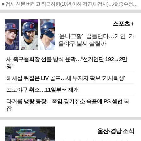
■ 검사 신분 버리고 직급하향(10년 이하 저연차 검사)…檢 중수청행 기피
스포츠 +
‘윤나고황’ 꿈틀댄다…거인 가
을야구 불씨 살릴까
새 축구협회장 선출 방식 윤곽…“선거인단 192→2만
명”
해체설 뒤집은 LIV 골프…새 투자자 확보 ‘기사회생’
프로야구 취소…11일부터 재개
라커룸 냉탕 등장…폭염 경기취소 속출에 PS 셈법 복
잡
울산·경남 소식