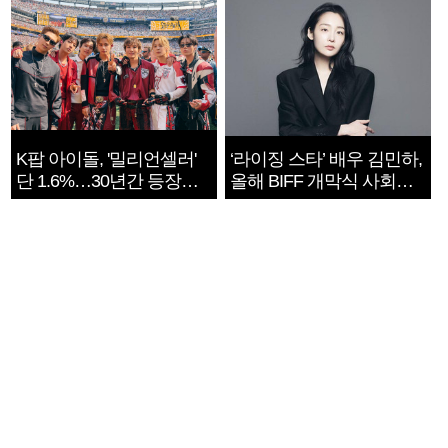
K팝 아이돌, '밀리언셀러'
‘라이징 스타’ 배우 김민하,
단 1.6%…30년간 등장
올해 BIFF 개막식 사회자
1182개팀 전수조사
확정