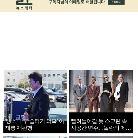
‘뺑소니 후 술타기 의혹’ 이
빨려들어갈 듯 스크린 속
재룡 재판행
시공간 변주…놀란의 메시
지는 ‘전쟁 속죄’