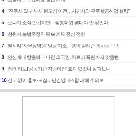
4
“진주시 일부 부서 원도심 이전…사천시와 우주항공산업 협력”
5
소나기 소식 반갑지만…찜통더위·열대야 안 꺾인다
6
창원시 불법주정차 단속 계도 중심 전환
7
엘시티 ‘사무장병원’ 일당 기소…명의 빌려준 의사는 구속
8
인신매매 탈출하다 다친 외국인, 치료비 폭탄까지 맞을뻔
9
[와이라노]‘공공기관 지방이전’ 효과 있었나 살펴보니
10
신고 없이 홍보·모집…민간임대조합 피해 주의보