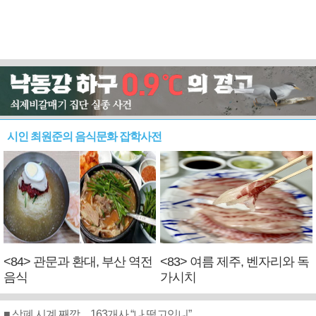
시인 최원준의 음식문화 잡학사전
<84> 관문과 환대, 부산 역전
<83> 여름 제주, 벤자리와 독
음식
가시치
■ 상폐 시계 째깍…163개사 “나 떨고있니”