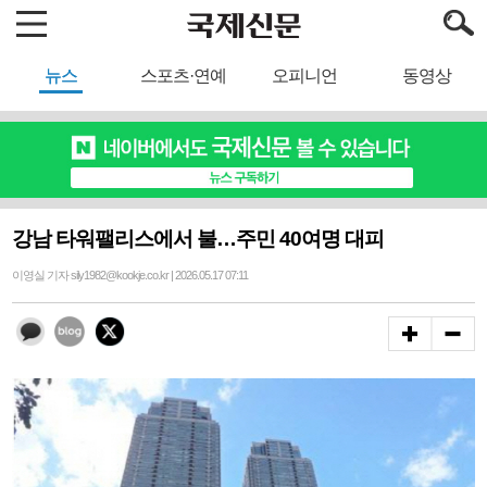
뉴스
스포츠·연예
오피니언
동영상
강남 타워팰리스에서 불…주민 40여명 대피
이영실 기자 sily1982@kookje.co.kr | 2026.05.17 07:11