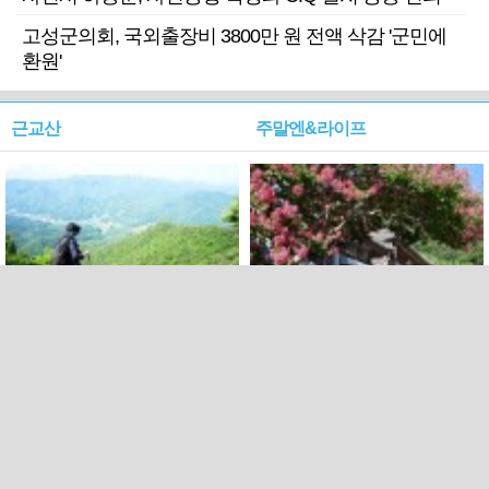
고성군의회, 국외출장비 3800만 원 전액 삭감 '군민에
환원'
근교산
주말엔&라이프
근교산&그너머…상주·문경
폭염보다 더 뜨거워라…100
청화산~시루봉
일을 붉게 불태울 ‘선비정신’
피었네
PC버전
엑스
페이스북
Copyright ⓒ 2015 All rights reserved by 국제신문