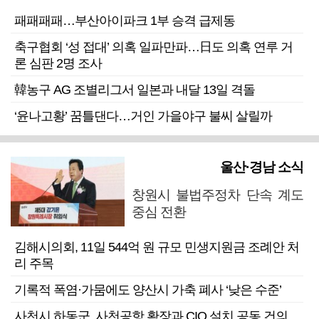
패패패패…부산아이파크 1부 승격 급제동
축구협회 ‘성 접대’ 의혹 일파만파…日도 의혹 연루 거
론 심판 2명 조사
韓농구 AG 조별리그서 일본과 내달 13일 격돌
‘윤나고황’ 꿈틀댄다…거인 가을야구 불씨 살릴까
울산·경남 소식
창원시 불법주정차 단속 계도
중심 전환
김해시의회, 11일 544억 원 규모 민생지원금 조례안 처
리 주목
기록적 폭염·가뭄에도 양산시 가축 폐사 ‘낮은 수준’
사천시 하동군, 사천공항 확장과 CIQ 설치 공동 건의