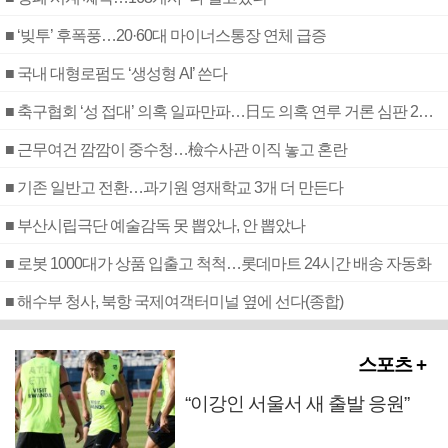
■ ‘빚투’ 후폭풍…20·60대 마이너스통장 연체 급증
■ 국내 대형로펌도 ‘생성형 AI’ 쓴다
■ 축구협회 ‘성 접대’ 의혹 일파만파…日도 의혹 연루 거론 심판 2명 조사
■ 근무여건 깜깜이 중수청…檢수사관 이직 놓고 혼란
■ 기존 일반고 전환…과기원 영재학교 3개 더 만든다
■ 부산시립극단 예술감독 못 뽑았나, 안 뽑았나
■ 로봇 1000대가 상품 입출고 척척…롯데마트 24시간 배송 자동화
■ 해수부 청사, 북항 국제여객터미널 옆에 선다(종합)
스포츠 +
“이강인 서울서 새 출발 응원”