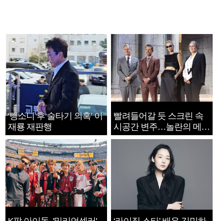
‘뺑소니 후 술타기 의혹’ 이
빨려들어갈 듯 스크린 속
재룡 재판행
시공간 변주…놀란의 메시
지는 ‘전쟁 속죄’