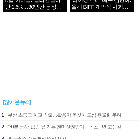
K팝 아이돌, '밀리언셀러'
‘라이징 스타’ 배우 김민하,
단 1.6%…30년간 등장
올해 BIFF 개막식 사회자
1182개팀 전수조사
확정
[많이 본 뉴스]
1
부산 초중교 폐교 속출…활용처 못찾아 도심 흉물화 우려
2
‘30분 등산’ 없인 못 가는 천마산전망대…최소 1년 고생길
3
홈플러스 주요매장 영업 재개