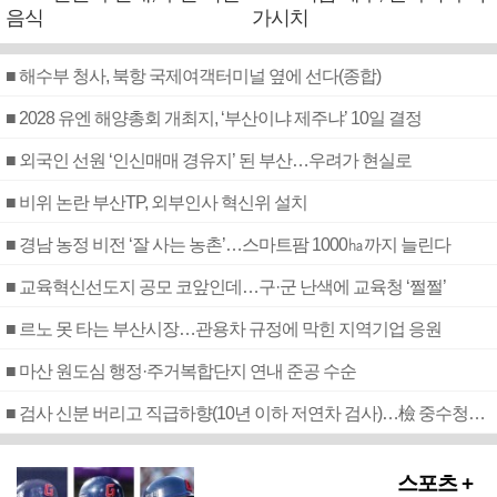
음식
가시치
■ 해수부 청사, 북항 국제여객터미널 옆에 선다(종합)
■ 2028 유엔 해양총회 개최지, ‘부산이냐 제주냐’ 10일 결정
■ 외국인 선원 ‘인신매매 경유지’ 된 부산…우려가 현실로
■ 비위 논란 부산TP, 외부인사 혁신위 설치
■ 경남 농정 비전 ‘잘 사는 농촌’…스마트팜 1000㏊까지 늘린다
■ 교육혁신선도지 공모 코앞인데…구·군 난색에 교육청 ‘쩔쩔’
■ 르노 못 타는 부산시장…관용차 규정에 막힌 지역기업 응원
■ 마산 원도심 행정·주거복합단지 연내 준공 수순
■ 검사 신분 버리고 직급하향(10년 이하 저연차 검사)…檢 중수청행 기피
스포츠 +