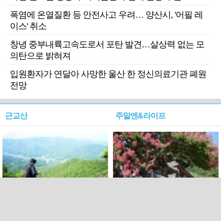
폭염에 온열질환 등 안전사고 우려… 양산시, '어필 레
이스' 취소
창녕 중부내륙고속도로서 포탄 발견…살상력 없는 모
의탄으로 밝혀져
입원환자가 연달아 사망한 울산 한 정신의료기관 폐원
전망
근교산
주말엔&라이프
근교산&그너머…상주·문경
폭염보다 더 뜨거워라…100
청화산~시루봉
일을 붉게 불태울 ‘선비정신’