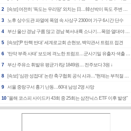
2
[속보] 여전히 ‘독도는 우리땅’ 외치는 日…韓선박이 독도 주변 해양조사 활동하자 반발
3
노후 상수도관 파열에 폭염 속 사상구 2300여 가구 6시간 단수
4
부산 울산 경남 구름 많고 경남 북서내륙 소나기…폭염·열대야 계속
5
[속보]‘尹 탄핵 반대’ 세계로교회 손현보, 백악관서 트럼프 접견
6
‘탄약 부족 사태’ 보도에 격노한 트럼프…군사기밀 유출자 색출 지시
7
부산 주유소 휘발유 평균가 ℓ당 1849원… 전주보다 3원 ↓
8
[속보] ‘심판 성접대’ 논란 축구협회 공식 사과…“현재는 부적절 행위 없어”
9
서울 중랑구서 흉기 난동…60대 남성 2명 사망
10
"올해 코스피 사이드카 43회 중 25회는 삼전닉스 ETF 이후 발생"