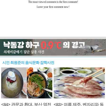
시인 최원준의 음식문화 잡학사전
<84> 관문과 환대, 부산 역전
<83> 여름 제주, 벤자리와 독