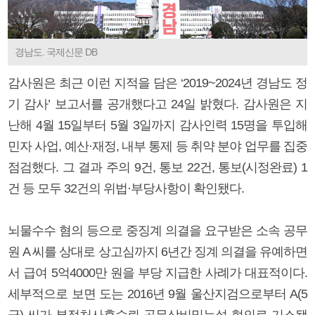
경남도. 국제신문 DB
감사원은 최근 이런 지적을 담은 ‘2019~2024년 경남도 정
기 감사’ 보고서를 공개했다고 24일 밝혔다. 감사원은 지
난해 4월 15일부터 5월 3일까지 감사인력 15명을 투입해
민자 사업, 예산·재정, 내부 통제 등 취약 분야 업무를 집중
점검했다. 그 결과 주의 9건, 통보 22건, 통보(시정완료) 1
건 등 모두 32건의 위법·부당사항이 확인됐다.
뇌물수수 혐의 등으로 중징계 의결을 요구받은 소속 공무
원 A 씨를 상대로 상고심까지 6년간 징계 의결을 유예하면
서 급여 5억4000만 원을 부당 지급한 사례가 대표적이다.
세부적으로 보면 도는 2016년 9월 울산지검으로부터 A(5
급) 씨가 부정처사후수뢰 공무상비밀누설 혐의로 기소됐