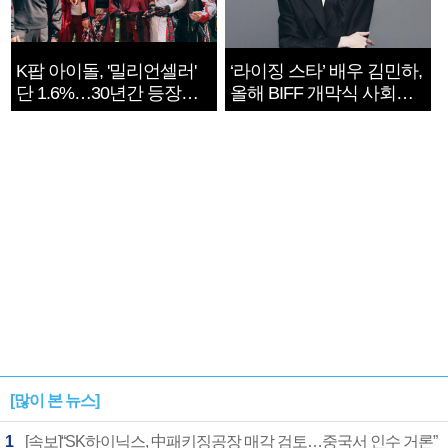
K팝 아이돌, '밀리언셀러'
‘라이징 스타’ 배우 김민하,
단 1.6%…30년간 등장
올해 BIFF 개막식 사회자
1182개팀 전수조사
확정
[많이 본 뉴스]
1
[속보]“SK하이닉스, 中패키징공장 매각 검토…중국서 인수 거론”