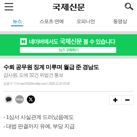
뉴스
스포츠·연예
오피니언
동영상
수뢰 공무원 징계 미루며 월급 준 경남도
감사원, 도에 32건 위법건 통보
김용구 기자 raw720@kookje.co.kr | 2025.12.24 19:18
- 1심서 사실관계 드러났음에도
- 대법 판결까지 유예, 부당 지급