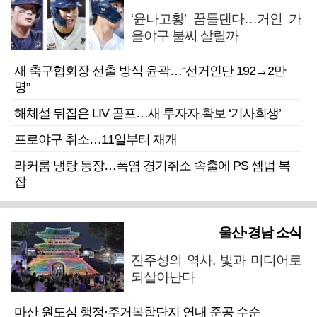
‘윤나고황’ 꿈틀댄다…거인 가
을야구 불씨 살릴까
새 축구협회장 선출 방식 윤곽…“선거인단 192→2만
명”
해체설 뒤집은 LIV 골프…새 투자자 확보 ‘기사회생’
프로야구 취소…11일부터 재개
라커룸 냉탕 등장…폭염 경기취소 속출에 PS 셈법 복
잡
울산·경남 소식
진주성의 역사, 빛과 미디어로
되살아난다
마산 원도심 행정·주거복합단지 연내 준공 수순