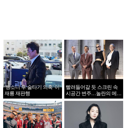
‘뺑소니 후 술타기 의혹’ 이
빨려들어갈 듯 스크린 속
재룡 재판행
시공간 변주…놀란의 메시
지는 ‘전쟁 속죄’