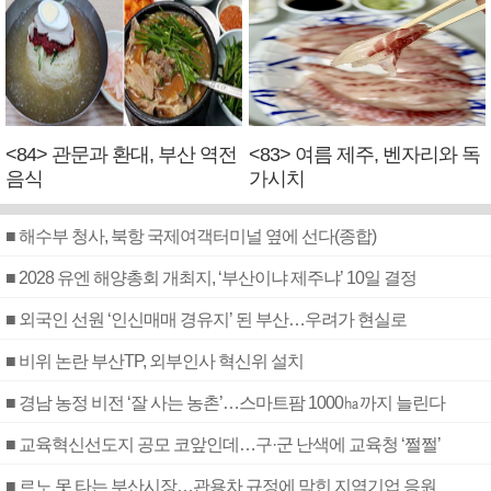
<84> 관문과 환대, 부산 역전
<83> 여름 제주, 벤자리와 독
음식
가시치
■ 해수부 청사, 북항 국제여객터미널 옆에 선다(종합)
■ 2028 유엔 해양총회 개최지, ‘부산이냐 제주냐’ 10일 결정
■ 외국인 선원 ‘인신매매 경유지’ 된 부산…우려가 현실로
■ 비위 논란 부산TP, 외부인사 혁신위 설치
■ 경남 농정 비전 ‘잘 사는 농촌’…스마트팜 1000㏊까지 늘린다
■ 교육혁신선도지 공모 코앞인데…구·군 난색에 교육청 ‘쩔쩔’
■ 르노 못 타는 부산시장…관용차 규정에 막힌 지역기업 응원