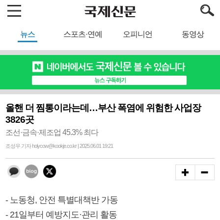
뉴스
스포츠·연예
오피니언
동영상
올핸 더 찜통이라는데…부산 폭염에 위험한 사업장
3826곳
조선·금속·제조업 45.3% 최다
조성우 기자 holycow@kookje.co.kr | 2025.06.01 19:21
- 노동청, 안전 특별대책반 가동
- 21일부터 예방지도·관리 활동