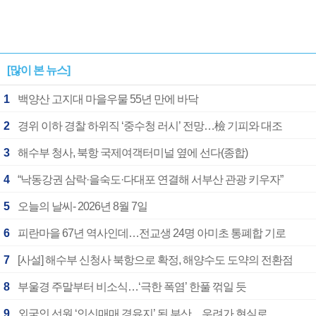
[많이 본 뉴스]
1
백양산 고지대 마을우물 55년 만에 바닥
2
경위 이하 경찰 하위직 ‘중수청 러시’ 전망…檢 기피와 대조
3
해수부 청사, 북항 국제여객터미널 옆에 선다(종합)
4
“낙동강권 삼락·을숙도·다대포 연결해 서부산 관광 키우자”
5
오늘의 날씨- 2026년 8월 7일
6
피란마을 67년 역사인데…전교생 24명 아미초 통폐합 기로
7
[사설] 해수부 신청사 북항으로 확정, 해양수도 도약의 전환점
8
부울경 주말부터 비소식…‘극한 폭염’ 한풀 꺾일 듯
9
외국인 선원 ‘인신매매 경유지’ 된 부산…우려가 현실로