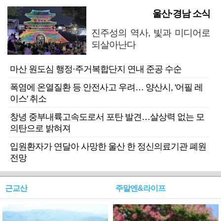
울산·경남 소식
진주성의 역사, 빛과 미디어로
되살아난다
마산 원도심 행정·주거복합단지 연내 준공 수순
폭염에 온열질환 등 안전사고 우려… 양산시, '어필 레
이스' 취소
창녕 중부내륙고속도로서 포탄 발견…살상력 없는 모
의탄으로 밝혀져
입원환자가 연달아 사망한 울산 한 정신의료기관 폐원
전망
근교산
주말엔&라이프