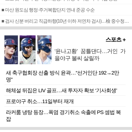
■ 마산 원도심 행정·주거복합단지 연내 준공 수순
■ 검사 신분 버리고 직급하향(10년 이하 저연차 검사)…檢 중수청행 기피
스포츠 +
‘윤나고황’ 꿈틀댄다…거인 가
을야구 불씨 살릴까
새 축구협회장 선출 방식 윤곽…“선거인단 192→2만
명”
해체설 뒤집은 LIV 골프…새 투자자 확보 ‘기사회생’
프로야구 취소…11일부터 재개
라커룸 냉탕 등장…폭염 경기취소 속출에 PS 셈법 복
잡