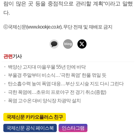
람이 많은 곳 등을 중점적으로 관리할 계획”이라고 말했
다.
ⓒ국제신문(www.kookje.co.kr), 무단 전재 및 재배포 금지
관련
기사
백양산 고지대 마을우물 55년 만에 바닥
부울경 주말부터 비소식…‘극한 폭염’ 한풀 꺾일 듯
탄소흡수력 높여 폭염 대응…부산 도시숲 지도 다시 그린다
극한 폭염에…초유의 프로야구 전 경기 취소(종합)
폭염 고수온 대비 양식장 차광막 설치
국제신문 카카오플러스 친구
국제신문 공식 페이스북
인스타그램