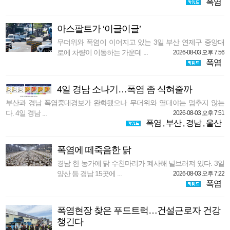
폭염
아스팔트가 ‘이글이글’
무더위와 폭염이 이어지고 있는 3일 부산 연제구 중앙대
로에 차량이 이동하는 가운데 ...
2026-08-03 오후 7:56
폭염
4일 경남 소나기…폭염 좀 식혀줄까
부산과 경남 폭염중대경보가 완화됐으나 무더위와 열대야는 멈추지 않는
다. 4일 경남 ...
2026-08-03 오후 7:51
폭염
,
부산
,
경남
,
울산
폭염에 떼죽음한 닭
경남 한 농가에 닭 수천마리가 폐사해 널브러져 있다. 3일
양산 등 경남 15곳에 ...
2026-08-03 오후 7:22
폭염
폭염현장 찾은 푸드트럭…건설근로자 건강
챙긴다