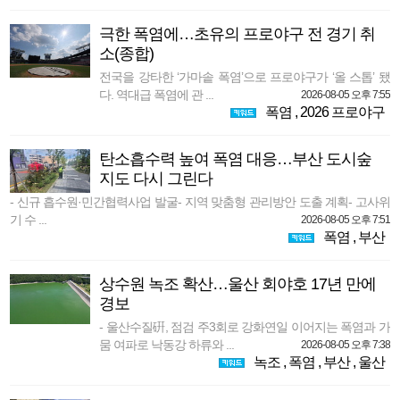
극한 폭염에…초유의 프로야구 전 경기 취
소(종합)
전국을 강타한 ‘가마솥 폭염’으로 프로야구가 ‘올 스톱’ 됐
다. 역대급 폭염에 관 ...
2026-08-05 오후 7:55
폭염
,
2026 프로야구
탄소흡수력 높여 폭염 대응…부산 도시숲
지도 다시 그린다
- 신규 흡수원·민간협력사업 발굴- 지역 맞춤형 관리방안 도출 계획- 고사위
기 수 ...
2026-08-05 오후 7:51
폭염
,
부산
상수원 녹조 확산…울산 회야호 17년 만에
경보
- 울산수질硏, 점검 주3회로 강화연일 이어지는 폭염과 가
뭄 여파로 낙동강 하류와 ...
2026-08-05 오후 7:38
녹조
,
폭염
,
부산
,
울산