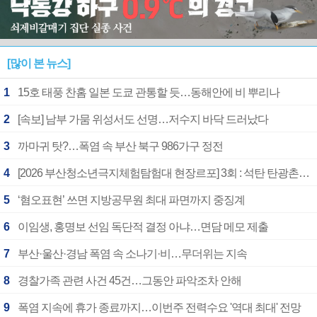
[많이 본 뉴스]
1
15호 태풍 찬홈 일본 도쿄 관통할 듯…동해안에 비 뿌리나
2
[속보] 남부 가뭄 위성서도 선명…저수지 바닥 드러났다
3
까마귀 탓?…폭염 속 부산 북구 986가구 정전
4
[2026 부산청소년극지체험탐험대 현장르포] 3회 : 석탄 탄광촌에서 북극 연구의 중심지로
5
‘혐오표현’ 쓰면 지방공무원 최대 파면까지 중징계
6
이임생, 홍명보 선임 독단적 결정 아냐…면담 메모 제출
7
부산·울산·경남 폭염 속 소나기·비…무더위는 지속
8
경찰가족 관련 사건 45건…그동안 파악조차 안해
9
폭염 지속에 휴가 종료까지…이번주 전력수요 '역대 최대' 전망