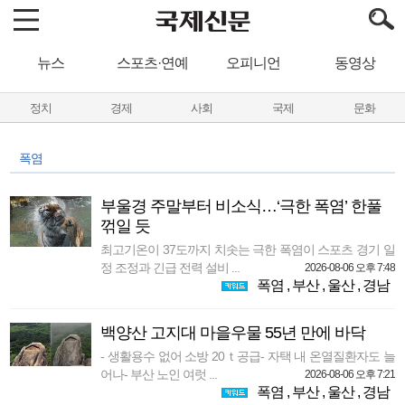
뉴스
스포츠·연예
오피니언
동영상
정치
경제
사회
국제
문화
폭염
부울경 주말부터 비소식…‘극한 폭염’ 한풀
꺾일 듯
최고기온이 37도까지 치솟는 극한 폭염이 스포츠 경기 일
정 조정과 긴급 전력 설비 ...
2026-08-06 오후 7:48
폭염
,
부산
,
울산
,
경남
백양산 고지대 마을우물 55년 만에 바닥
- 생활용수 없어 소방 20ｔ공급- 자택 내 온열질환자도 늘
어나- 부산 노인 여럿 ...
2026-08-06 오후 7:21
폭염
,
부산
,
울산
,
경남