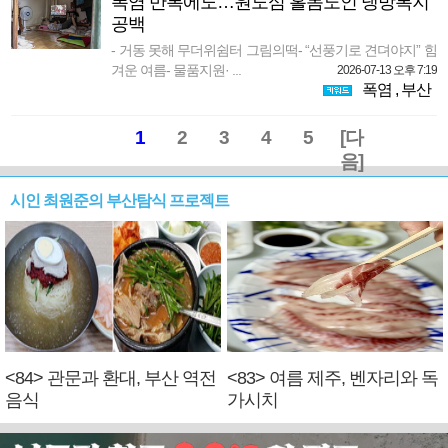
폭염 반복에도…원도심 홀몸노인 냉방복지
공백
- 거동 못해 무더위쉼터 그림의떡- “선풍기로 견뎌야지” 힘
겨운 여름- 물품지원· ...
2026-07-13 오후 7:19
폭염
,
부산
1
2
3
4
5
[다
음]
시인 최원준의 부산탐식 프로젝트
<84> 관문과 환대, 부산 역전
<83> 여름 제주, 벤자리와 독
음식
가시치