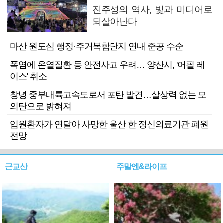
진주성의 역사, 빛과 미디어로
되살아난다
마산 원도심 행정·주거복합단지 연내 준공 수순
폭염에 온열질환 등 안전사고 우려… 양산시, '어필 레
이스' 취소
창녕 중부내륙고속도로서 포탄 발견…살상력 없는 모
의탄으로 밝혀져
입원환자가 연달아 사망한 울산 한 정신의료기관 폐원
전망
근교산
주말엔&라이프