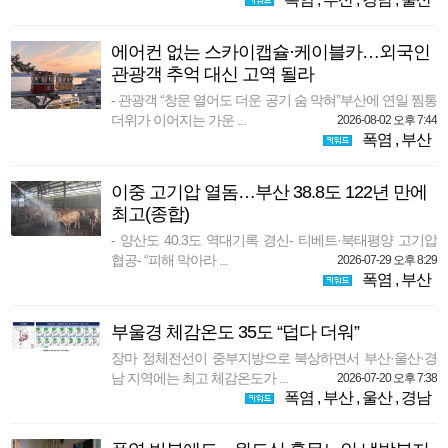
에어컨 없는 스카이캡슐·케이블카…외국인
관광객 추억 대신 고역 될라
- 관광객 “창문 열어도 더운 공기 숨 막혀”부산에 연일 찜통
더위가 이어지는 가운 ...
2026-08-02 오후 7:44
폭염
,
부산
이중 고기압 열돔…부산 38.8도 122년 만에
최고(종합)
- 양산도 40.3도 역대기록 경신- 티베트·북태평양 고기압
협공- “피해 막아라 ...
2026-07-29 오후 8:29
폭염
,
부산
부울경 체감온도 35도 “덥다 더워”
장마 정체전선이 중부지방으로 북상하면서 부산·울산·경
남 지역에는 최고 체감온도가 ...
2026-07-20 오후 7:38
폭염
,
부산
,
울산
,
경남