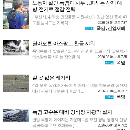
노동자 살인 폭염과 사투…회사는 산재 예
방·전기료 절감 전력
- 부산시, 취약층 건강물품 지원부산과 경남 양산 등에 40
도를 넘나드는 기록적 ...
2026-08-04 오후 7:37
폭염
,
산업재해
달아오른 아스팔트 찬물 샤워
폭염특보가 발효된 4일 부산진구 한 도로에서 살수차가
아스팔트를 식히는 작업을 하 ...
2026-08-04 오후 7:35
폭염
갈 곳 잃은 왜가리
4일 오후 폭염과 가뭄이 이어지는 경북 청도군의 삼신지
에서 저수지 대부분이 메말라 ...
2026-08-04 오후 7:07
폭염
폭염 고수온 대비 양식장 차광막 설치
연일 폭염이 이어지는 가운데 4일 오전 경남 통영시 산양
읍 중화항 주변 조피볼락( ...
2026-08-04 오후 7:02