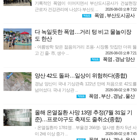
기록적인 폭염이 이어지면서 부산도시공사가 건설현장
근로자 건강관리에 나섰다.부산도 ...
2026-08-03 오후 7:22
폭염
,
부산도시공사
다 녹일듯한 폭염…거리 텅 비고 물놀이장
도 한산
- 여름방학 맞은 젊음의거리 조용- 시장통 맛집만 더위 뚫
고 긴 줄- 市, 생수 ...
2026-08-03 오후 7:21
폭염
,
경남 양산
양산 42도 돌파…일상이 위험하다(종합)
경남 양산이 국내 기상관측 122년 만에 처음으로 42도를
넘어섰다. 국내 기상관 ...
2026-08-02 오후 7:50
폭염
,
부산
,
경남
,
울산
올해 온열질환 사망 13명 추정(7월 31일 기
준)…프로야구도 축제도 줄취소(종합)
- 온열질환자 1781명…부울경 266명- 열사병 환자 5년 사
이 2배 이상 증가 ...
2026-08-02 오후 7:45
폭염
,
부산
,
경남
,
울산