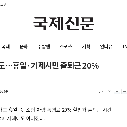
타그램
국제
문화
주말엔
스포츠
기획
인터뷰
T
도…휴일·거제시민 출퇴근 20%
26:59
글자 크기
교 휴일 중·소형 차량 통행료 20% 할인과 출퇴근 시간
택이 새해에도 이어진다.