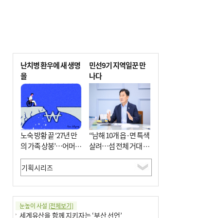
난치병 환우에 새 생명
민선9기 지역일꾼 만
을
나다
노숙 방황 끝 ‘27년 만
“남해 10개 읍·면 특색
의 가족 상봉’…어머니
살려…섬 전체 거대 정
와 행복 꿈꿔
원으로 조성”
눈높이 사설
[전체보기]
세계유산을 함께 지키자는 ‘부산 선언’