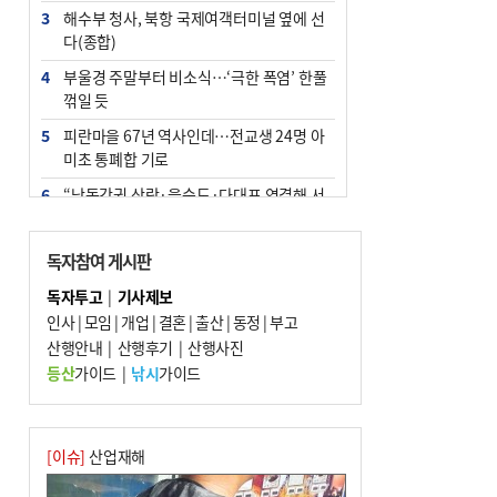
3
해수부 청사, 북항 국제여객터미널 옆에 선
다(종합)
4
부울경 주말부터 비소식…‘극한 폭염’ 한풀
꺾일 듯
5
피란마을 67년 역사인데…전교생 24명 아
미초 통폐합 기로
6
“낙동강권 삼락·을숙도·다대포 연결해 서
부산 관광 키우자”
7
오늘의 날씨- 2026년 8월 7일
독자참여 게시판
8
외국인 선원 ‘인신매매 경유지’ 된 부산…
독자투고
|
기사제보
우려가 현실로
인사
|
모임
|
개업
|
결혼
|
출산
|
동정
|
부고
9
산행안내
[사설] 해수부 신청사 북항으로 확정, 해양
|
산행후기
|
산행사진
수도 도약의 전환점
등산
가이드
|
낚시
가이드
10
르노 못 타는 부산시장…관용차 규정에 막
힌 지역기업 응원
[이슈]
산업재해