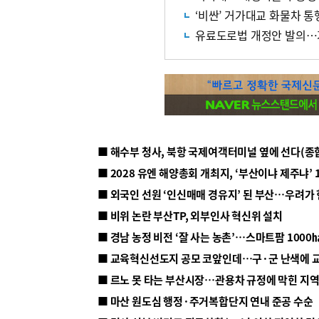
‘비싼’ 거가대교 화물차 통행
유료도로법 개정안 발의…
■ 해수부 청사, 북항 국제여객터미널 옆에 선다(종
■ 2028 유엔 해양총회 개최지, ‘부산이냐 제주냐’ 
■ 외국인 선원 ‘인신매매 경유지’ 된 부산…우려가
■ 비위 논란 부산TP, 외부인사 혁신위 설치
■ 르노 못 타는 부산시장…관용차 규정에 막힌 지
■ 마산 원도심 행정·주거복합단지 연내 준공 수순