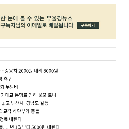
승용차 2000원 내려 8000원
행 촉구
피뢰 무방비
거가대교 통행료 인하 물꼬 트나
 놓고 부산시·경남도 갈등
교 교각 하단부와 충돌
통행료 내린다
 내년 1월부터 5000원 내린다