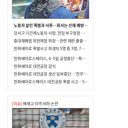
노동자 살인 폭염과 사투…회사는 산재 예방·전기료 절감 전력
강서구 기간제노동자 사망, 전임 부구청장 檢 송치
중대재해법 위헌제청 파장…관련 재판 줄줄이 브레이크
한화에어로 폭발사고 희생자 5명 중 3명, 7일 영면
한화에어로스페이스, 4·5일 공정중단…특별 안전점검
한화에어로 대전공장 감식
한화에어로 대전공장 생산 일부중단…‘천무’ 수출 비상
한화에어로스페이스 대전공장 폭발 사고…5명 사망·2명 부상(종합)
[이슈]
배재고 지역 비하 논란