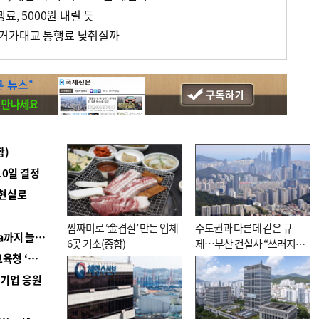
료, 5000원 내릴 듯
거가대교 통행료 낮춰질까
합)
10일 결정
 현실로
짬짜미로 ‘金겹살’ 만든 업체
수도권과 다른데 같은 규
■ 경남 농정 비전 ‘잘 사는 농촌’…스마트팜 1000㏊까지 늘린다
6곳 기소(종합)
제…부산 건설사 “쓰러지기
■ 교육혁신선도지 공모 코앞인데…구·군 난색에 교육청 ‘쩔쩔’
직전”
역기업 응원