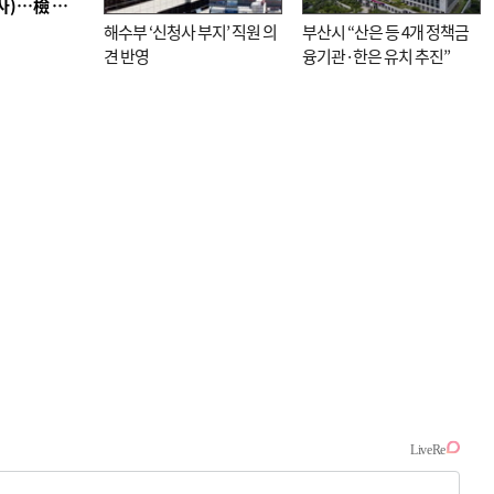
■ 검사 신분 버리고 직급하향(10년 이하 저연차 검사)…檢 중수청행 기피
해수부 ‘신청사 부지’ 직원 의
부산시 “산은 등 4개 정책금
견 반영
융기관·한은 유치 추진”