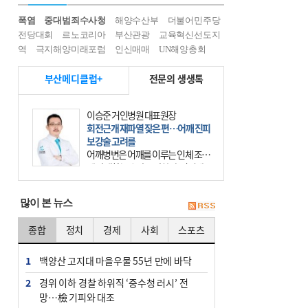
폭염
중대범죄수사청
해양수산부
더불어민주당
전당대회
르노코리아
부산관광
교육혁신선도지
역
극지해양미래포럼
인신매매
UN해양총회
부산메디클럽+
전문의 생생톡
이승준 거인병원 대표원장
회전근개 재파열 잦은 편…어깨 진피
보강술 고려를
어깨병변은 어깨를 이루는 인체 조직
에 발생하는 손상을 말한다. 여기에
는 오십견과 회전근개 증후군, 어깨
의 석회성 힘줄염 등이 있다. 국민건
많이 본 뉴스
강보험에 의하면 어깨병변
종합
정치
경제
사회
스포츠
1
백양산 고지대 마을우물 55년 만에 바닥
2
경위 이하 경찰 하위직 ‘중수청 러시’ 전
망…檢 기피와 대조