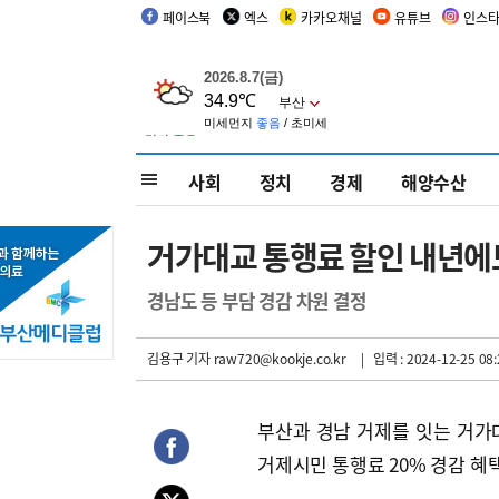
페이스북
엑스
카카오채널
유튜브
인스
사회
정치
경제
해양수산
거가대교 통행료 할인 내년에
경남도 등 부담 경감 차원 결정
김용구 기자
raw720@kookje.co.kr
| 입력 : 2024-12-25 08:
부산과 경남 거제를 잇는 거가대
거제시민 통행료 20% 경감 혜