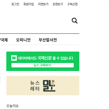
2
로그인
회원가입
지면보기
초판보기
구독신청
V국제
오피니언
부산말사전
오늘
이슈