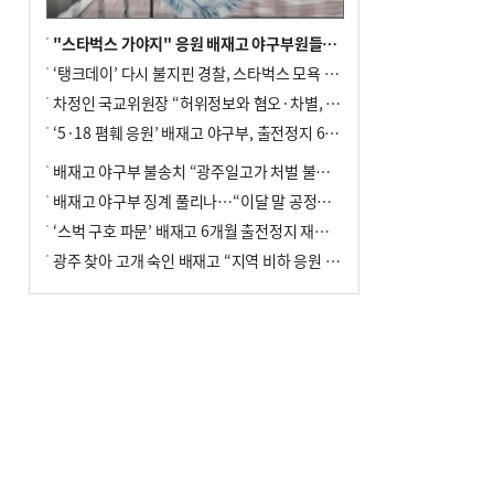
"스타벅스 가야지" 응원 배재고 야구부원들, 학교서 징계 처분
‘탱크데이’ 다시 불지핀 경찰, 스타벅스 모욕 혐의 압수수색
차정인 국교위원장 “허위정보와 혐오·차별, 학교 교실까지 유입"
‘5·18 폄훼 응원’ 배재고 야구부, 출전정지 6개월→1개월 감경
배재고 야구부 불송치 “광주일고가 처벌 불원 의사 표해”
배재고 야구부 징계 풀리나…“이달 말 공정위서 재심의”
‘스벅 구호 파문’ 배재고 6개월 출전정지 재심 신청키로
광주 찾아 고개 숙인 배재고 “지역 비하 응원 잘못”(종합)