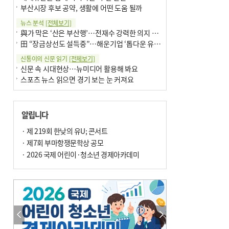
부산시장 후보 공약, 생활에 어떤 도움 될까
뉴스 분석
[전체보기]
與가 막은 ‘산은 부산행’…전재수 강력한 의지 표명 없인 공염불
田 “장금상선도 설득중”…해운기업 ‘톱다운 유치전’ 가속
신통이의 신문 읽기
[전체보기]
신문 속 시대현상…뉴미디어 활용해 봐요
스포츠 뉴스 읽으면 경기 보는 눈 커져요
어떻게 생각하십니까
[전체보기]
구·군 승진 축하화분 관행 없애자니 소상공인 울상
알립니다
3년째 병상에 있는 구의원…의정활동 못해도 월급 그대로
팩트체크
· 제 219회 한낮의 유U; 콘서트
[전체보기]
금정산 반려견 데리고 갈 수 있나…알아보니 ‘국립공원은 출입 불가’
· 제7회 부마항쟁문학상 공모
서울 도림천도 공업용수 활용한다는 사례, 정수 없이 한강물 공급…수질만 공업용수
· 2026 국제 어린이·청소년 경제아카데미
포토에세이
[전체보기]
연꽃 위 개개비
의령 한우산 털중나리
한 손 뉴스
[전체보기]
시민이 개발한 폭염 대응 앱 ‘그늘로’ 길안내 지도 등 인기
골목 맛집 발굴 고메 셀렉션…부산시, 페스티벌 시월 연계