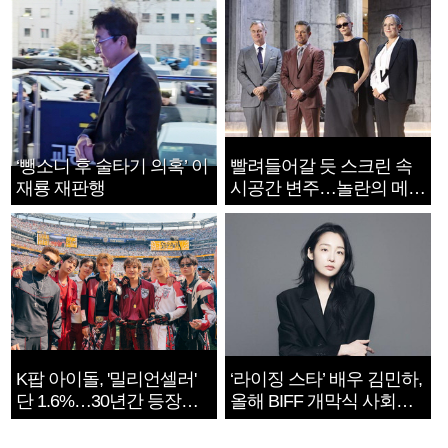
‘뺑소니 후 술타기 의혹’ 이
빨려들어갈 듯 스크린 속
재룡 재판행
시공간 변주…놀란의 메시
지는 ‘전쟁 속죄’
K팝 아이돌, '밀리언셀러'
‘라이징 스타’ 배우 김민하,
단 1.6%…30년간 등장
올해 BIFF 개막식 사회자
1182개팀 전수조사
확정