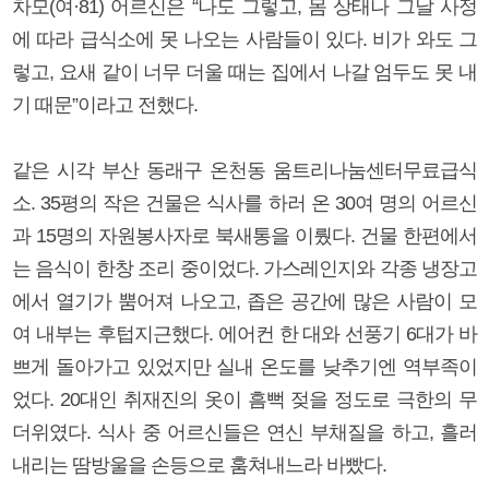
차모(여·81) 어르신은 “나도 그렇고, 몸 상태나 그날 사정
에 따라 급식소에 못 나오는 사람들이 있다. 비가 와도 그
렇고, 요새 같이 너무 더울 때는 집에서 나갈 엄두도 못 내
기 때문”이라고 전했다.
같은 시각 부산 동래구 온천동 움트리나눔센터무료급식
소. 35평의 작은 건물은 식사를 하러 온 30여 명의 어르신
과 15명의 자원봉사자로 북새통을 이뤘다. 건물 한편에서
는 음식이 한창 조리 중이었다. 가스레인지와 각종 냉장고
에서 열기가 뿜어져 나오고, 좁은 공간에 많은 사람이 모
여 내부는 후텁지근했다. 에어컨 한 대와 선풍기 6대가 바
쁘게 돌아가고 있었지만 실내 온도를 낮추기엔 역부족이
었다. 20대인 취재진의 옷이 흠뻑 젖을 정도로 극한의 무
더위였다. 식사 중 어르신들은 연신 부채질을 하고, 흘러
내리는 땀방울을 손등으로 훔쳐내느라 바빴다.