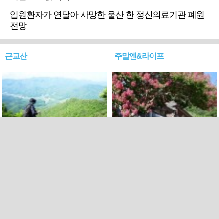
입원환자가 연달아 사망한 울산 한 정신의료기관 폐원
전망
근교산
주말엔&라이프
근교산&그너머…상주·문경
폭염보다 더 뜨거워라…100
청화산~시루봉
일을 붉게 불태울 ‘선비정신’
피었네
PC버전
엑스
페이스북
Copyright ⓒ 2015 All rights reserved by 국제신문