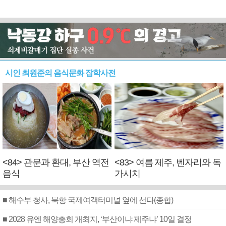
시인 최원준의 음식문화 잡학사전
<84> 관문과 환대, 부산 역전
<83> 여름 제주, 벤자리와 독
음식
가시치
■ 해수부 청사, 북항 국제여객터미널 옆에 선다(종합)
■ 2028 유엔 해양총회 개최지, ‘부산이냐 제주냐’ 10일 결정