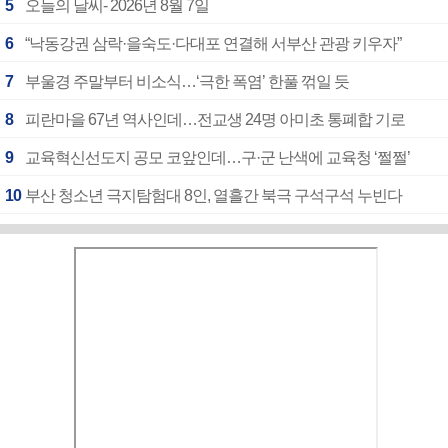
5
오늘의 날씨- 2026년 8월 7일
6
“낙동강권 삼락·을숙도·다대포 연결해 서부산 관광 키우자”
7
부울경 주말부터 비소식…‘극한 폭염’ 한풀 꺾일 듯
8
피란마을 67년 역사인데…전교생 24명 아미초 통폐합 기로
9
교육혁신선도지 공모 코앞인데…구·군 난색에 교육청 ‘쩔쩔’
10
부산 청소년 극지탐험대 8인, 열흘간 북극 구석구석 누빈다