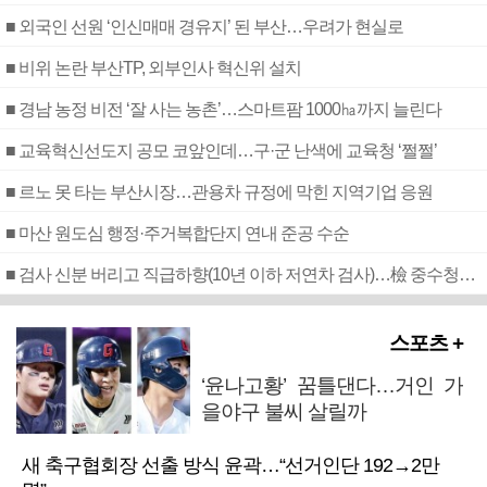
■ 외국인 선원 ‘인신매매 경유지’ 된 부산…우려가 현실로
■ 비위 논란 부산TP, 외부인사 혁신위 설치
■ 경남 농정 비전 ‘잘 사는 농촌’…스마트팜 1000㏊까지 늘린다
■ 교육혁신선도지 공모 코앞인데…구·군 난색에 교육청 ‘쩔쩔’
■ 르노 못 타는 부산시장…관용차 규정에 막힌 지역기업 응원
■ 마산 원도심 행정·주거복합단지 연내 준공 수순
■ 검사 신분 버리고 직급하향(10년 이하 저연차 검사)…檢 중수청행 기피
스포츠 +
‘윤나고황’ 꿈틀댄다…거인 가
을야구 불씨 살릴까
새 축구협회장 선출 방식 윤곽…“선거인단 192→2만