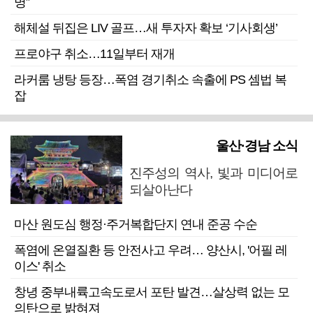
명”
해체설 뒤집은 LIV 골프…새 투자자 확보 ‘기사회생’
프로야구 취소…11일부터 재개
라커룸 냉탕 등장…폭염 경기취소 속출에 PS 셈법 복
잡
울산·경남 소식
진주성의 역사, 빛과 미디어로
되살아난다
마산 원도심 행정·주거복합단지 연내 준공 수순
폭염에 온열질환 등 안전사고 우려… 양산시, '어필 레
이스' 취소
창녕 중부내륙고속도로서 포탄 발견…살상력 없는 모
의탄으로 밝혀져