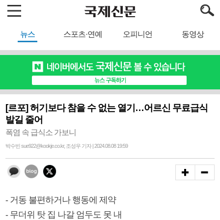
뉴스
스포츠·연예
오피니언
동영상
[르포] 허기보다 참을 수 없는 열기…어르신 무료급식
발길 줄어
폭염 속 급식소 가보니
박수빈 sue922@kookje.co.kr, 조성우 기자 | 2024.08.08 19:59
- 거동 불편하거나 행동에 제약
- 무더위 탓 집 나갈 엄두도 못 내