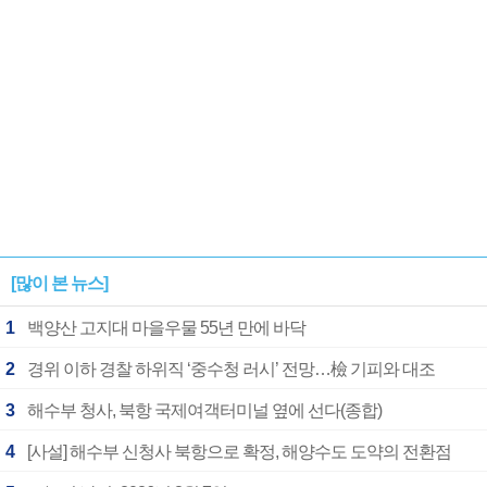
[많이 본 뉴스]
1
백양산 고지대 마을우물 55년 만에 바닥
2
경위 이하 경찰 하위직 ‘중수청 러시’ 전망…檢 기피와 대조
3
해수부 청사, 북항 국제여객터미널 옆에 선다(종합)
4
[사설] 해수부 신청사 북항으로 확정, 해양수도 도약의 전환점