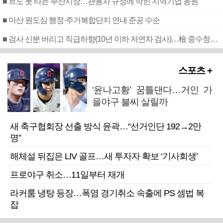
■ 르노 못 타는 부산시장…관용차 규정에 막힌 지역기업 응원
■ 마산 원도심 행정·주거복합단지 연내 준공 수순
■ 검사 신분 버리고 직급하향(10년 이하 저연차 검사)…檢 중수청행 기피
스포츠 +
‘윤나고황’ 꿈틀댄다…거인 가
을야구 불씨 살릴까
새 축구협회장 선출 방식 윤곽…“선거인단 192→2만
명”
해체설 뒤집은 LIV 골프…새 투자자 확보 ‘기사회생’
프로야구 취소…11일부터 재개
라커룸 냉탕 등장…폭염 경기취소 속출에 PS 셈법 복
잡