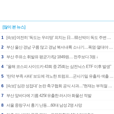
[많이 본 뉴스]
1
[속보] 여전히 ‘독도는 우리땅’ 외치는 日…韓선박이 독도 주변 해양조사 활동하자 반발
2
부산 울산 경남 구름 많고 경남 북서내륙 소나기…폭염·열대야 계속
3
부산 주유소 휘발유 평균가 ℓ당 1849원… 전주보다 3원 ↓
4
"올해 코스피 사이드카 43회 중 25회는 삼전닉스 ETF 이후 발생"
5
‘탄약 부족 사태’ 보도에 격노한 트럼프…군사기밀 유출자 색출 지시
6
[속보] ‘심판 성접대’ 논란 축구협회 공식 사과…“현재는 부적절 행위 없어”
7
부산 앞바다에 기름 425ℓ 유출한 러시아 화물선 적발
8
서울 중랑구서 흉기 난동…60대 남성 2명 사망