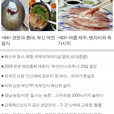
<84> 관문과 환대, 부산 역전
<83> 여름 제주, 벤자리와 독
음식
가시치
■ 해수부 청사, 북항 국제여객터미널 옆에 선다(종합)
■ 2028 유엔 해양총회 개최지, ‘부산이냐 제주냐’ 10일 결정
■ 외국인 선원 ‘인신매매 경유지’ 된 부산…우려가 현실로
■ 비위 논란 부산TP, 외부인사 혁신위 설치
■ 경남 농정 비전 ‘잘 사는 농촌’…스마트팜 1000㏊까지 늘린다
■ 교육혁신선도지 공모 코앞인데…구·군 난색에 교육청 ‘쩔쩔’