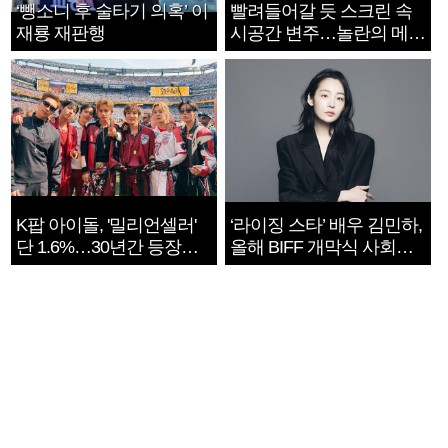
‘뺑소니 후 술타기 의혹’ 이
빨려들어갈 듯 스크린 속
재룡 재판행
시공간 변주…놀란의 메시
지는 ‘전쟁 속죄’
K팝 아이돌, '밀리언셀러'
‘라이징 스타’ 배우 김민하,
단 1.6%…30년간 등장
올해 BIFF 개막식 사회자
1182개팀 전수조사
확정