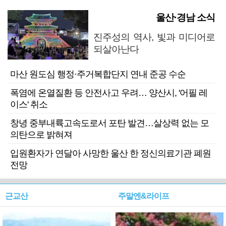
울산·경남 소식
진주성의 역사, 빛과 미디어로
되살아난다
마산 원도심 행정·주거복합단지 연내 준공 수순
폭염에 온열질환 등 안전사고 우려… 양산시, '어필 레
이스' 취소
창녕 중부내륙고속도로서 포탄 발견…살상력 없는 모
의탄으로 밝혀져
입원환자가 연달아 사망한 울산 한 정신의료기관 폐원
전망
근교산
주말엔&라이프