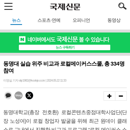
뉴스
스포츠·연예
오피니언
동영상
동명대 실습 위주 비교과 로컬메이커스스쿨, 총 334명
참여
이영실 기자 sily1982@kookje.co.kr | 2024.05.22 11:33
동명대학교(총장 전호환) 로컬콘텐츠중점대학사업단(단
장 노성여)이 로컬 창업자 발굴을 위해 최근 원데이 클래
스로 교내에서 진행한 비교과 프로그램 “로컬 메이커스 스