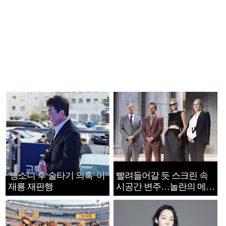
‘뺑소니 후 술타기 의혹’ 이
빨려들어갈 듯 스크린 속
재룡 재판행
시공간 변주…놀란의 메시
지는 ‘전쟁 속죄’