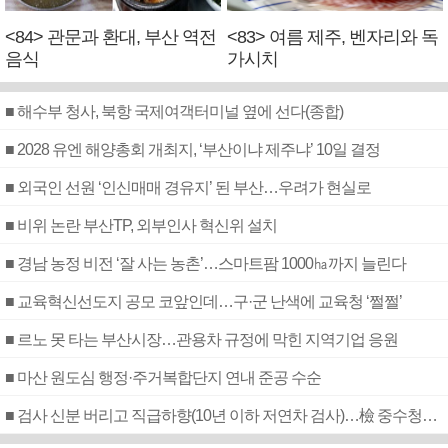
<84> 관문과 환대, 부산 역전
<83> 여름 제주, 벤자리와 독
음식
가시치
■ 해수부 청사, 북항 국제여객터미널 옆에 선다(종합)
■ 2028 유엔 해양총회 개최지, ‘부산이냐 제주냐’ 10일 결정
■ 외국인 선원 ‘인신매매 경유지’ 된 부산…우려가 현실로
■ 비위 논란 부산TP, 외부인사 혁신위 설치
■ 경남 농정 비전 ‘잘 사는 농촌’…스마트팜 1000㏊까지 늘린다
■ 교육혁신선도지 공모 코앞인데…구·군 난색에 교육청 ‘쩔쩔’
■ 르노 못 타는 부산시장…관용차 규정에 막힌 지역기업 응원
■ 마산 원도심 행정·주거복합단지 연내 준공 수순
■ 검사 신분 버리고 직급하향(10년 이하 저연차 검사)…檢 중수청행 기피