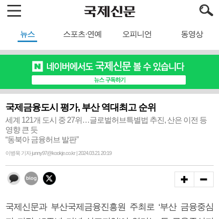
뉴스
스포츠·연예
오피니언
동영상
국제금융도시 평가, 부산 역대최고 순위
세계 121개 도시 중 27위…글로벌허브특별법 추진, 산은 이전 등
영향 큰 듯
“동북아 금융허브 발판”
이병욱 기자 junny97@kookje.co.kr | 2024.03.21 20:19
국제신문과 부산국제금융진흥원 주최로 ‘부산 금융중심