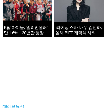
K팝 아이돌, '밀리언셀러'
‘라이징 스타’ 배우 김민하,
단 1.6%…30년간 등장
올해 BIFF 개막식 사회자
1182개팀 전수조사
확정
[많이 본 뉴스]