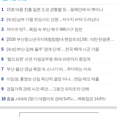
1
15호 태풍 찬홈 일본 도쿄 관통할 듯…동해안에 비 뿌리나
2
[속보] 남부 가뭄 위성서도 선명…저수지 바닥 드러났다
3
까마귀 탓?…폭염 속 부산 북구 986가구 정전
4
[2026 부산청소년극지체험탐험대 현장르포] 3회 : 석탄 탄광촌에서 북극 연구의 중심지로
5
[속보] 부산·김해·울주 ‘경계 단계’…전국 48개 시군 가뭄
6
‘혐오표현’ 쓰면 지방공무원 최대 파면까지 중징계
7
부산·울산·경남 폭염 속 소나기·비…무더위는 지속
8
이임생, 홍명보 선임 독단적 결정 아냐…면담 메모 제출
9
경찰가족 관련 사건 45건…그동안 파악조차 안해
10
홈플 사태에 2분기 대형마트 판매 9.4%↓…백화점은 14.8%↑