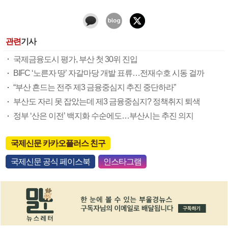
관련
기사
국제금융도시 평가, 부산 첫 30위 진입
BIFC ‘노른자 땅’ 자갈마당 개발 표류…전재수호 시동 걸까
“부산 흔드는 전주 제3 금융중심지 추진 중단하라”
부산도 자리 못 잡았는데 제3 금융중심지? 정책취지 퇴색
정부 ‘산은 이전’ 백지화 수순에도…부산시는 추진 의지
국제신문 카카오플러스 친구
국제신문 공식 페이스북
인스타그램