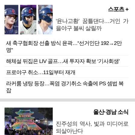
스포츠 +
‘윤나고황’ 꿈틀댄다…거인 가
을야구 불씨 살릴까
새 축구협회장 선출 방식 윤곽…“선거인단 192→2만
명”
해체설 뒤집은 LIV 골프…새 투자자 확보 ‘기사회생’
프로야구 취소…11일부터 재개
라커룸 냉탕 등장…폭염 경기취소 속출에 PS 셈법 복
잡
울산·경남 소식
진주성의 역사, 빛과 미디어로
되살아난다