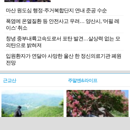
마산 원도심 행정·주거복합단지 연내 준공 수순
폭염에 온열질환 등 안전사고 우려… 양산시, '어필 레
이스' 취소
창녕 중부내륙고속도로서 포탄 발견…살상력 없는 모
의탄으로 밝혀져
입원환자가 연달아 사망한 울산 한 정신의료기관 폐원
전망
근교산
주말엔&라이프