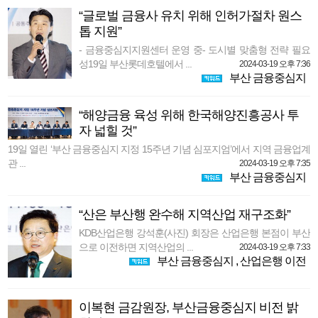
“글로벌 금융사 유치 위해 인허가절차 원스
톱 지원”
- 금융중심지지원센터 운영 중- 도시별 맞춤형 전략 필요
성19일 부산롯데호텔에서 ...
2024-03-19 오후 7:36
부산 금융중심지
“해양금융 육성 위해 한국해양진흥공사 투
자 넓힐 것”
19일 열린 ‘부산 금융중심지 지정 15주년 기념 심포지엄’에서 지역 금융업계
관 ...
2024-03-19 오후 7:35
부산 금융중심지
“산은 부산행 완수해 지역산업 재구조화”
KDB산업은행 강석훈(사진) 회장은 산업은행 본점이 부산
으로 이전하면 지역산업의 ...
2024-03-19 오후 7:33
부산 금융중심지
,
산업은행 이전
이복현 금감원장, 부산금융중심지 비전 밝