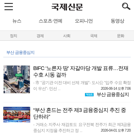
뉴스
스포츠·연예
오피니언
동영상
정치
경제
사회
국제
문화
부산 금융중심지
BIFC ‘노른자 땅’ 자갈마당 개발 표류…전재
수호 시동 걸까
- 市 “공기관 이전 대비 선제 개발”- 도시公 “입주 수요 확정
이 우선”- 민선 ...
2026-06-14 오후 7:06
부산 금융중심지
“부산 흔드는 전주 제3 금융중심지 추진 중
단하라”
- 거래소 지주사 재검토도 요구전북 전주가 최근 제3금융
중심지 지정을 추진하고 정 ...
2026-04-01 오후 7:20