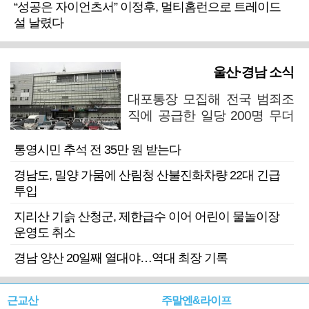
“성공은 자이언츠서” 이정후, 멀티홈런으로 트레이드
설 날렸다
울산·경남 소식
대포통장 모집해 전국 범죄조
직에 공급한 일당 200명 무더
기 검거
통영시민 추석 전 35만 원 받는다
경남도, 밀양 가뭄에 산림청 산불진화차량 22대 긴급
투입
지리산 기슭 산청군, 제한급수 이어 어린이 물놀이장
운영도 취소
경남 양산 20일째 열대야…역대 최장 기록
근교산
주말엔&라이프