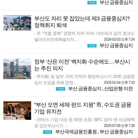
부산 금융중심지
부산도 자리 못 잡았는데 제3 금융중심지?
정책취지 퇴색
- 市 “역할 중복” 경쟁력 저하 우려- 네트워크 집적 효과도
떨어뜨려전북특별자치 ...
2026-02-03 오후 7:34
부산 금융중심지
정부 ‘산은 이전’ 백지화 수순에도…부산시
는 추진 의지
- 투자銀 등 일부 과제 엇박자 행정부산시가 2030 금융중
심지 조성을 위해 문현 ...
2026-01-04 오후 7:10
부산 금융중심지
,
산업은행 이전
“부산 오면 세제·펀드 지원” 市, 수도권 금융
기업 유치전
- 핀테크 기업 대표 등 80명 초청- BIFC 참여 땐 세금혜택
등 강조부산시가 ...
2025-07-08 오후 7:38
부산국제금융진흥원
,
부산 금융중심지