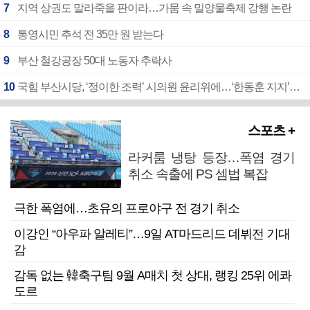
7
지역 상권도 말라죽을 판이라…가뭄 속 밀양물축제 강행 논란
8
통영시민 추석 전 35만 원 받는다
9
부산 철강공장 50대 노동자 추락사
10
국힘 부산시당, ‘정이한 조력’ 시의원 윤리위에…‘한동훈 지지’도 신고접수
스포츠 +
라커룸 냉탕 등장…폭염 경기
취소 속출에 PS 셈법 복잡
극한 폭염에…초유의 프로야구 전 경기 취소
이강인 “아우파 알레티”…9일 AT마드리드 데뷔전 기대
감
감독 없는 韓축구팀 9월 A매치 첫 상대, 랭킹 25위 에콰
도르