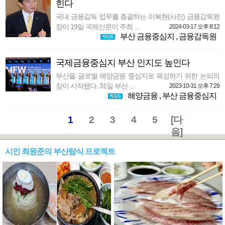
힌다
국내 금융감독 업무를 총괄하는 이복현(사진) 금융감독원
장이 19일 국제신문이 주최 ...
2024-03-17 오후 8:12
부산 금융중심지
,
금융감독원
국제금융중심지 부산 인지도 높인다
부산을 글로벌 해양금융 중심지로 육성하기 위한 논의의
장이 시작됐다. 31일 부산 ...
2023-10-31 오후 7:29
해양금융
,
부산 금융중심지
1
2
3
4
5
[다
음]
시인 최원준의 부산탐식 프로젝트