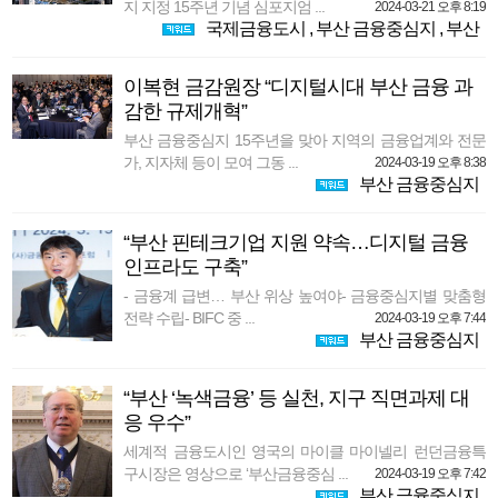
지 지정 15주년 기념 심포지엄 ...
2024-03-21 오후 8:19
국제금융도시
,
부산 금융중심지
,
부산
이복현 금감원장 “디지털시대 부산 금융 과
감한 규제개혁”
부산 금융중심지 15주년을 맞아 지역의 금융업계와 전문
가, 지자체 등이 모여 그동 ...
2024-03-19 오후 8:38
부산 금융중심지
“부산 핀테크기업 지원 약속…디지털 금융
인프라도 구축”
- 금융계 급변… 부산 위상 높여야- 금융중심지별 맞춤형
전략 수립- BIFC 중 ...
2024-03-19 오후 7:44
부산 금융중심지
“부산 ‘녹색금융’ 등 실천, 지구 직면과제 대
응 우수”
세계적 금융도시인 영국의 마이클 마이넬리 런던금융특
구시장은 영상으로 ‘부산금융중심 ...
2024-03-19 오후 7:42
부산 금융중심지