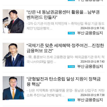
“산은 내 동남권금융센터 활용을…남부권
벤처펀드 만들자”
- 1차 公기관 이전 때 지역인재 ↑- 취약산업 육성 기금 등도
제안“산업은행의 ...
2024-03-19 오후 7:41
부산 금융중심지
“국제기준 맞춘 세제혜택·정주여건…진정한
금융허브 요건”
- 韓, 홍콩보다 조세·고용환경 열악- 해외금융기관 유치 적
극 나서야19일 열린 ...
2024-03-19 오후 7:40
부산 금융중심지
“균형발전과 탄소중립 달성 지원이 정책금
융 핵심”
- 산은 지역특화 벤처플랫폼 운영- 동남권 산업구조 저탄
소화 추진이날 3번째 발제 ...
2024-03-19 오후 7:38
부산 금융중심지