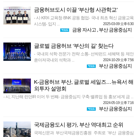
금융허브도시 이끌 ‘부산형 사관학교’
- 시·KRX·교육청·BNK 공동 협업- 국내 최초 혁신 금융교육
시스템- 입지 ...
2025-03-09 오후 6:30
금융 자사고
,
부산 금융중심지
글로벌 금융허브 ‘부산의 길’ 찾는다
- 국내외 석학·전문가 전략 소통- 선박펀드 세혜택 등 제안
쏟아져국내외 석학과 ...
2024-10-29 오후 7:56
부산 금융중심지
K-금융허브 부산, 글로벌 세일즈…뉴욕서 해
외투자 설명회
- 시, 지난해 런던IR 이어 두 번째- 금융중심지 구축·밸류업 등 홍보‘세계 금 ...
2024-05-19 오후 7:16
부산 금융중심지
국제금융도시 평가, 부산 역대최고 순위
국제신문과 부산국제금융진흥원 주최로 ‘부산 금융중심