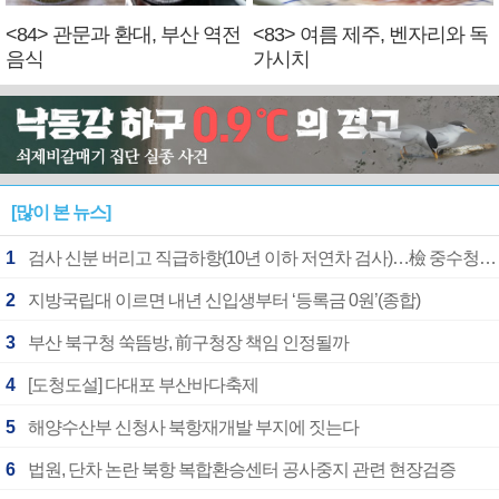
<84> 관문과 환대, 부산 역전
<83> 여름 제주, 벤자리와 독
음식
가시치
[많이 본 뉴스]
1
검사 신분 버리고 직급하향(10년 이하 저연차 검사)…檢 중수청행 기피
2
지방국립대 이르면 내년 신입생부터 ‘등록금 0원’(종합)
3
부산 북구청 쑥뜸방, 前구청장 책임 인정될까
4
[도청도설] 다대포 부산바다축제
5
해양수산부 신청사 북항재개발 부지에 짓는다
6
법원, 단차 논란 북항 복합환승센터 공사중지 관련 현장검증