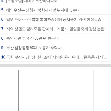
4
[도청도설] 다대포 부산바다축제
5
해양수산부 신청사 북항재개발 부지에 짓는다
6
법원, 단차 논란 북항 복합환승센터 공사중지 관련 현장검증
7
지역 상권도 말라죽을 판이라…가뭄 속 밀양물축제 강행 논란
8
통영시민 추석 전 35만 원 받는다
9
부산 철강공장 50대 노동자 추락사
10
국힘 부산시당, ‘정이한 조력’ 시의원 윤리위에…‘한동훈 지지’도 신고접수