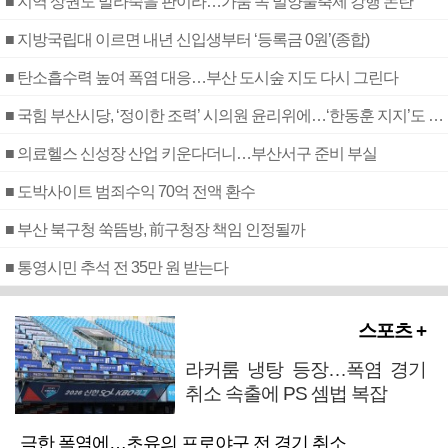
■ 지역 상권도 말라죽을 판이라…가뭄 속 밀양물축제 강행 논란
■ 지방국립대 이르면 내년 신입생부터 ‘등록금 0원’(종합)
■ 탄소흡수력 높여 폭염 대응…부산 도시숲 지도 다시 그린다
■ 국힘 부산시당, ‘정이한 조력’ 시의원 윤리위에…‘한동훈 지지’도 신고접수
■ 의료헬스 신성장 산업 키운다더니…부산서구 준비 부실
■ 도박사이트 범죄수익 70억 전액 환수
■ 부산 북구청 쑥뜸방, 前구청장 책임 인정될까
■ 통영시민 추석 전 35만 원 받는다
스포츠 +
라커룸 냉탕 등장…폭염 경기
취소 속출에 PS 셈법 복잡
극한 폭염에…초유의 프로야구 전 경기 취소