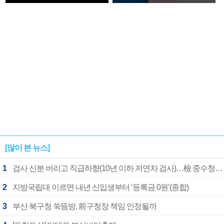
확정
[많이 본 뉴스]
1
검사 신분 버리고 직급하향(10년 이하 저연차 검사)…檢 중수청행 기피
2
지방국립대 이르면 내년 신입생부터 ‘등록금 0원’(종합)
3
부산 북구청 쑥뜸방, 前구청장 책임 인정될까