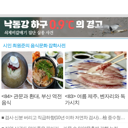
시인 최원준의 음식문화 잡학사전
<84> 관문과 환대, 부산 역전
<83> 여름 제주, 벤자리와 독
음식
가시치
■ 검사 신분 버리고 직급하향(10년 이하 저연차 검사)…檢 중수청행 기피