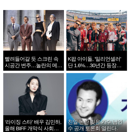
빨려들어갈 듯 스크린 속
K팝 아이돌, '밀리언셀러'
시공간 변주…놀란의 메시
단 1.6%…30년간 등장
지는 ‘전쟁 속죄’
1182개팀 전수조사
‘라이징 스타’ 배우 김민하,
친일 논란 빚은 가수 남인
올해 BIFF 개막식 사회자
수 공개 토론회 열린다.