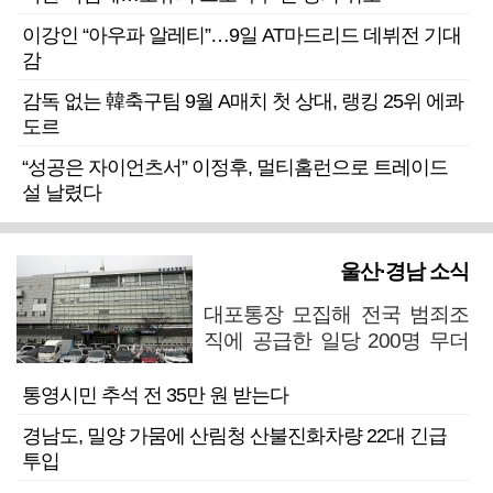
이강인 “아우파 알레티”…9일 AT마드리드 데뷔전 기대
감
감독 없는 韓축구팀 9월 A매치 첫 상대, 랭킹 25위 에콰
도르
“성공은 자이언츠서” 이정후, 멀티홈런으로 트레이드
설 날렸다
울산·경남 소식
대포통장 모집해 전국 범죄조
직에 공급한 일당 200명 무더
기 검거
통영시민 추석 전 35만 원 받는다
경남도, 밀양 가뭄에 산림청 산불진화차량 22대 긴급
투입