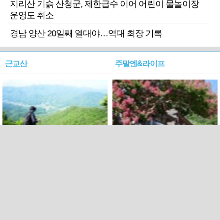
지리산 기슭 산청군, 제한급수 이어 어린이 물놀이장
운영도 취소
경남 양산 20일째 열대야…역대 최장 기록
근교산
주말엔&라이프
근교산&그너머…상주·문경
폭염보다 더 뜨거워라…100
청화산~시루봉
일을 붉게 불태울 ‘선비정신’
피었네
PC버전
엑스
페이스북
Copyright ⓒ 2015 All rights reserved by 국제신문