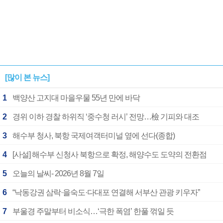
[많이 본 뉴스]
1
백양산 고지대 마을우물 55년 만에 바닥
2
경위 이하 경찰 하위직 ‘중수청 러시’ 전망…檢 기피와 대조
3
해수부 청사, 북항 국제여객터미널 옆에 선다(종합)
4
[사설] 해수부 신청사 북항으로 확정, 해양수도 도약의 전환점
5
오늘의 날씨- 2026년 8월 7일
6
“낙동강권 삼락·을숙도·다대포 연결해 서부산 관광 키우자”
7
부울경 주말부터 비소식…‘극한 폭염’ 한풀 꺾일 듯