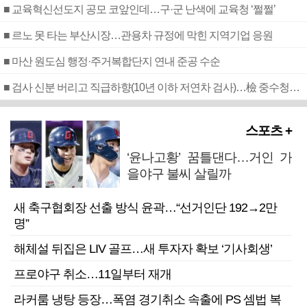
■ 교육혁신선도지 공모 코앞인데…구·군 난색에 교육청 ‘쩔쩔’
■ 르노 못 타는 부산시장…관용차 규정에 막힌 지역기업 응원
■ 마산 원도심 행정·주거복합단지 연내 준공 수순
■ 검사 신분 버리고 직급하향(10년 이하 저연차 검사)…檢 중수청행 기피
스포츠 +
‘윤나고황’ 꿈틀댄다…거인 가
을야구 불씨 살릴까
새 축구협회장 선출 방식 윤곽…“선거인단 192→2만
명”
해체설 뒤집은 LIV 골프…새 투자자 확보 ‘기사회생’
프로야구 취소…11일부터 재개
라커룸 냉탕 등장…폭염 경기취소 속출에 PS 셈법 복