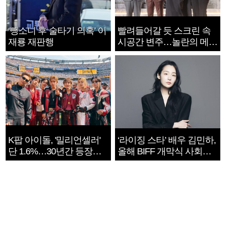
‘뺑소니 후 술타기 의혹’ 이
빨려들어갈 듯 스크린 속
재룡 재판행
시공간 변주…놀란의 메시
지는 ‘전쟁 속죄’
K팝 아이돌, '밀리언셀러'
‘라이징 스타’ 배우 김민하,
단 1.6%…30년간 등장
올해 BIFF 개막식 사회자
1182개팀 전수조사
확정