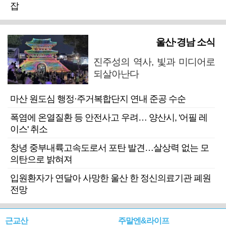
잡
울산·경남 소식
진주성의 역사, 빛과 미디어로
되살아난다
마산 원도심 행정·주거복합단지 연내 준공 수순
폭염에 온열질환 등 안전사고 우려… 양산시, '어필 레
이스' 취소
창녕 중부내륙고속도로서 포탄 발견…살상력 없는 모
의탄으로 밝혀져
입원환자가 연달아 사망한 울산 한 정신의료기관 폐원
전망
근교산
주말엔&라이프