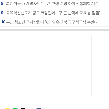
8
피란마을 67년 역사인데…전교생 24명 아미초 통폐합 기로
9
교육혁신선도지 공모 코앞인데…구·군 난색에 교육청 ‘쩔쩔’
10
부산 청소년 극지탐험대 8인, 열흘간 북극 구석구석 누빈다