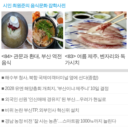
시인 최원준의 음식문화 잡학사전
<84> 관문과 환대, 부산 역전
<83> 여름 제주, 벤자리와 독
음식
가시치
■ 해수부 청사, 북항 국제여객터미널 옆에 선다(종합)
■ 2028 유엔 해양총회 개최지, ‘부산이냐 제주냐’ 10일 결정
■ 외국인 선원 ‘인신매매 경유지’ 된 부산…우려가 현실로
■ 비위 논란 부산TP, 외부인사 혁신위 설치
■ 경남 농정 비전 ‘잘 사는 농촌’…스마트팜 1000㏊까지 늘린다