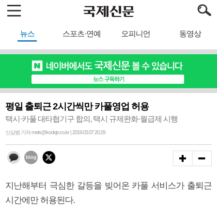
뉴스
스포츠·연예
오피니언
동영상
평일 출퇴근 2시간씩만 카풀영업 허용
택시·카풀 대타협기구 합의, 택시 규제완화·월급제 시행
신심범 기자 mets@kookje.co.kr | 2019.03.07 20:29
지난해부터 극심한 갈등을 빚어온 카풀 서비스가 출퇴근
시간에만 허용된다.