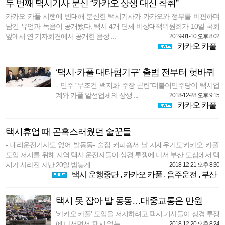
두 번째 택시기사 분신 “카카오 상생 대신 착취”
카카오 카풀 시행에 반대해 분신한 택시기사가 카카오와 정부를 비판하며
남긴 유언과 녹음이 공개됐다. 택시 4개 단체 비상대책위원회가 10일 국회
앞에서 연 기자회견에서 공개한 음성 ...
2019-01-10 오후 8:02
카카오 카풀
‘택시·카풀 대타협기구’ 출범 전부터 헛바퀴
- 민주 “무조건 백지화 주장 곤란”더불어민주당이 택시업
계와 카풀 알선업체의 상생 ...
2018-12-28 오후 9:15
카카오 카풀
택시휴업 때 곤혹스러웠던 술꾼들
- 대리운전기사도 없어 발동동- 술집 커피숍서 날 지새우기도‘카카오 카풀’
도입 저지를 위해 지역 택시 운전자들이 상경 투쟁에 나서 부산 도심에서 택
시가 사라진 지난 20일 밤늦게 ...
2018-12-21 오후 8:30
택시 운행중단
,
카카오 카풀
,
음주운전
,
부산
택시 못 잡아 발 동동…대중교통은 만원
‘카카오 카풀’ 도입을 저지하려고 택시 기사들이 상경 투쟁
에 나서면서 ‘택시 없는 ...
2018-12-20 오후 8:24