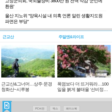
고성군의회, 국외출장비 3800만 원 전액 삭감 '군민에
환원'
울산 지노위 "양육시설 내 의혹 언론 알린 생활지도원
파면은 부당"
근교산
주말엔&라이프
근교산&그너머…상주·문경
폭염보다 더 뜨거워라…100
청화산~시루봉
일을 붉게 불태울 ‘선비정신’
피었네
PC버전
엑스
페이스북