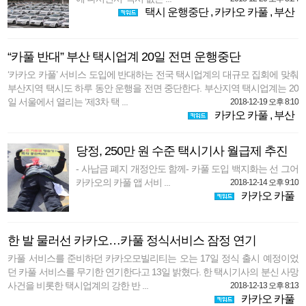
택시 운행중단
,
카카오 카풀
,
부산
“카풀 반대” 부산 택시업계 20일 전면 운행중단
‘카카오 카풀’ 서비스 도입에 반대하는 전국 택시업계의 대규모 집회에 맞춰
부산지역 택시도 하루 동안 운행을 전면 중단한다. 부산지역 택시업계는 20
일 서울에서 열리는 ‘제3차 택 ...
2018-12-19 오후 8:10
카카오 카풀
,
부산
당정, 250만 원 수준 택시기사 월급제 추진
- 사납금 폐지 개정안도 함께- 카풀 도입 백지화는 선 그어
카카오의 카풀 앱 서비 ...
2018-12-14 오후 9:10
카카오 카풀
한 발 물러선 카카오…카풀 정식서비스 잠정 연기
카풀 서비스를 준비하던 카카오모빌리티는 오는 17일 정식 출시 예정이었
던 카풀 서비스를 무기한 연기한다고 13일 밝혔다. 한 택시기사의 분신 사망
사건을 비롯한 택시업계의 강한 반 ...
2018-12-13 오후 8:13
카카오 카풀