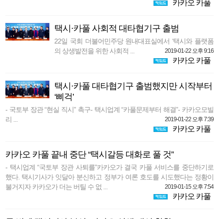
카카오 카풀
택시·카풀 사회적 대타협기구 출범
22일 국회 더불어민주당 원내대표실에서 ‘택시와 플랫폼
의 상생발전을 위한 사회적 ...
2019-01-22 오후 9:16
카카오 카풀
택시·카풀 대타협기구 출범했지만 시작부터
‘삐걱’
- 국토부 장관 “현실 직시” 촉구- 택시업계 “카풀문제부터 해결”- 카카오모빌
리 ...
2019-01-22 오후 7:39
카카오 카풀
카카오 카풀 끝내 중단 “택시갈등 대화로 풀 것”
- 택시업계 “국토부 장관 사퇴를”카카오가 결국 카풀 서비스를 중단하기로
했다. 택시기사가 잇달아 분신하고 정부가 여론 호도를 시도했다는 정황이
불거지자 카카오가 더는 버틸 수 없 ...
2019-01-15 오후 7:54
카카오 카풀