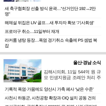
새 축구협회장 선출 방식 윤곽…“선거인단 192→2만
명”
해체설 뒤집은 LIV 골프…새 투자자 확보 ‘기사회생’
프로야구 취소…11일부터 재개
라커룸 냉탕 등장…폭염 경기취소 속출에 PS 셈법 복
잡
울산·경남 소식
김해시의회, 11일 544억 원 규
모 민생지원금 조례안 처리 주
목
기록적 폭염·가뭄에도 양산시 가축 폐사 ‘낮은 수준’
사천시 하동군, 사천공항 확장과 CIQ 설치 공동 건의