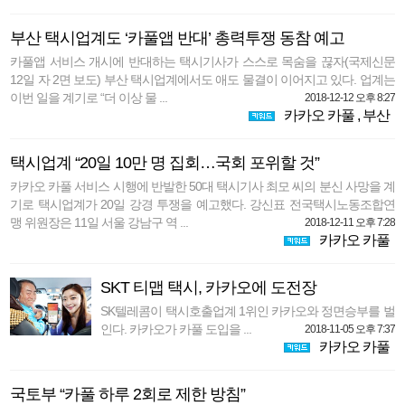
부산 택시업계도 ‘카풀앱 반대’ 총력투쟁 동참 예고
카풀앱 서비스 개시에 반대하는 택시기사가 스스로 목숨을 끊자(국제신문
12일 자 2면 보도) 부산 택시업계에서도 애도 물결이 이어지고 있다. 업계는
이번 일을 계기로 “더 이상 물 ...
2018-12-12 오후 8:27
카카오 카풀
,
부산
택시업계 “20일 10만 명 집회…국회 포위할 것”
카카오 카풀 서비스 시행에 반발한 50대 택시기사 최모 씨의 분신 사망을 계
기로 택시업계가 20일 강경 투쟁을 예고했다. 강신표 전국택시노동조합연
맹 위원장은 11일 서울 강남구 역 ...
2018-12-11 오후 7:28
카카오 카풀
SKT 티맵 택시, 카카오에 도전장
SK텔레콤이 택시호출업계 1위인 카카오와 정면승부를 벌
인다. 카카오가 카풀 도입을 ...
2018-11-05 오후 7:37
카카오 카풀
국토부 “카풀 하루 2회로 제한 방침”