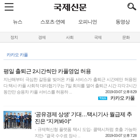
뉴스
스포츠·연예
오피니언
동영상
정치
경제
사회
국제
문화
카카오 카풀
평일 출퇴근 2시간씩만 카풀영업 허용
지난해부터 극심한 갈등을 빚어온 카풀 서비스가 출퇴근 시간에만 허용된
다.택시·카풀 사회적 대타협기구는 7일 회의를 열어 출퇴근 시간 각각 2시간
동안만 승용차 카풀 서비스를 허용하 ...
2019-03-07 오후 8:29
카카오 카풀
‘공유경제 상생’ 기대…택시기사 월급제 추
진은 “지켜봐야”
- 규제혁신형 플랫폼 택시 도입- 콜택시처럼 호출 가능하
지만- “결국 수수료 장사 ...
2019-03-07 오후 7:28