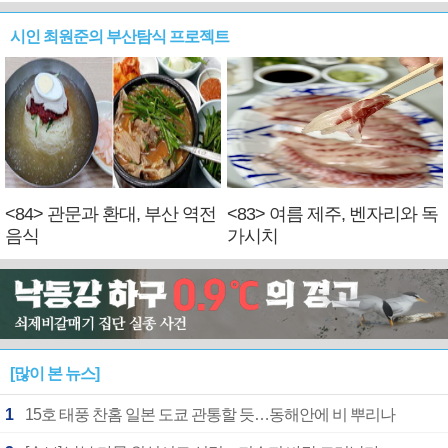
시인 최원준의 부산탐식 프로젝트
<84> 관문과 환대, 부산 역전
<83> 여름 제주, 벤자리와 독
음식
가시치
[많이 본 뉴스]
1
15호 태풍 찬홈 일본 도쿄 관통할 듯…동해안에 비 뿌리나