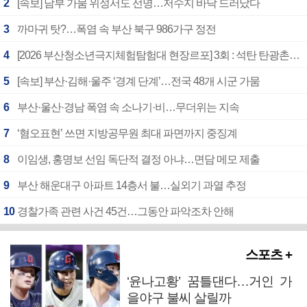
2
[속보] 남부 가뭄 위성서도 선명…저수지 바닥 드러났다
3
까마귀 탓?…폭염 속 부산 북구 986가구 정전
4
[2026 부산청소년극지체험탐험대 현장르포] 3회 : 석탄 탄광촌에서 북극 연구의 중심지로
5
[속보] 부산·김해·울주 ‘경계 단계’…전국 48개 시군 가뭄
6
부산·울산·경남 폭염 속 소나기·비…무더위는 지속
7
‘혐오표현’ 쓰면 지방공무원 최대 파면까지 중징계
8
이임생, 홍명보 선임 독단적 결정 아냐…면담 메모 제출
9
부산 해운대구 아파트 14층서 불…실외기 과열 추정
10
경찰가족 관련 사건 45건…그동안 파악조차 안해
스포츠 +
‘윤나고황’ 꿈틀댄다…거인 가
을야구 불씨 살릴까