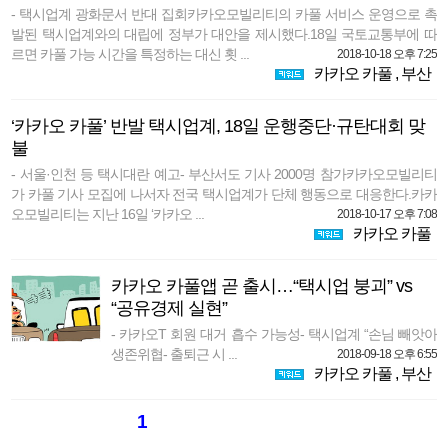
- 택시업계 광화문서 반대 집회카카오모빌리티의 카풀 서비스 운영으로 촉
발된 택시업계와의 대립에 정부가 대안을 제시했다.18일 국토교통부에 따
르면 카풀 가능 시간을 특정하는 대신 횟 ...
2018-10-18 오후 7:25
카카오 카풀
,
부산
‘카카오 카풀’ 반발 택시업계, 18일 운행중단·규탄대회 맞
불
- 서울·인천 등 택시대란 예고- 부산서도 기사 2000명 참가카카오모빌리티
가 카풀 기사 모집에 나서자 전국 택시업계가 단체 행동으로 대응한다.카카
오모빌리티는 지난 16일 ‘카카오 ...
2018-10-17 오후 7:08
카카오 카풀
카카오 카풀앱 곧 출시…“택시업 붕괴” vs
“공유경제 실현”
- 카카오T 회원 대거 흡수 가능성- 택시업계 “손님 빼앗아
생존위협- 출퇴근 시 ...
2018-09-18 오후 6:55
카카오 카풀
,
부산
1