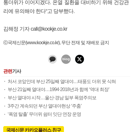
통더위가 이어지겠다. 온열 질환을 대비하기 위해 건강관
리에 유의해야 한다”고 당부했다.
김해정 기자 call@kookje.co.kr
ⓒ국제신문(www.kookje.co.kr), 무단 전재 및 재배포 금지
관련
기사
처서 코앞인데 부산 25일째 열대야…태풍도 더위 못 식혀
부산 21일째 열대야…1994·2018년과 함께 ‘역대 최장’
부산 열대야 시작…울산·경남 일부 폭염주의보
3주간 계속되던 부산 열대야현상 ‘주춤’
‘폭염 탈출’ 무더위 쉼터 잇단 연장 운영
국제신문 카카오플러스 친구