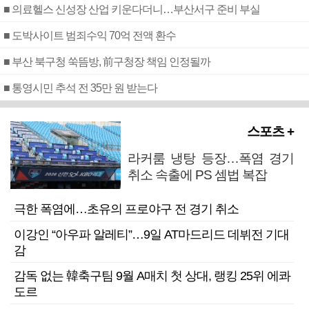
■ 의료헬스 신성장 산업 키운다더니…부산서구 준비 부실
■ 도박사이트 범죄수익 70억 전액 환수
■ 부산 북구청 쑥뜸방, 前구청장 책임 인정될까
■ 통영시민 추석 전 35만 원 받는다
스포츠 +
라커룸 냉탕 등장…폭염 경기
취소 속출에 PS 셈법 복잡
극한 폭염에…초유의 프로야구 전 경기 취소
이강인 “아우파 알레티”…9일 AT마드리드 데뷔전 기대
감
감독 없는 韓축구팀 9월 A매치 첫 상대, 랭킹 25위 에콰
도르