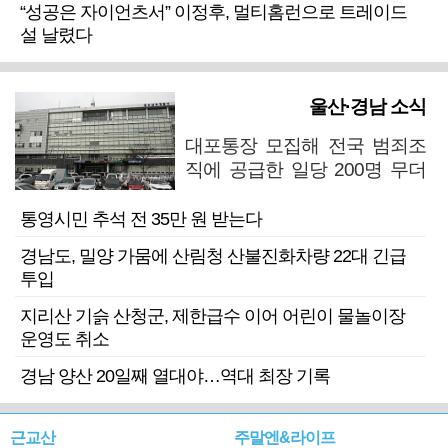
“성공은 자이언츠서” 이정후, 멀티홈런으로 트레이드
설 날렸다
울산·경남 소식
대포통장 모집해 전국 범죄조
직에 공급한 일당 200명 무더
기 검거
통영시민 추석 전 35만 원 받는다
경남도, 밀양 가뭄에 산림청 산불진화차량 22대 긴급
투입
지리산 기슭 산청군, 제한급수 이어 어린이 물놀이장
운영도 취소
경남 양산 20일째 열대야…역대 최장 기록
근교산
주말엔&라이프