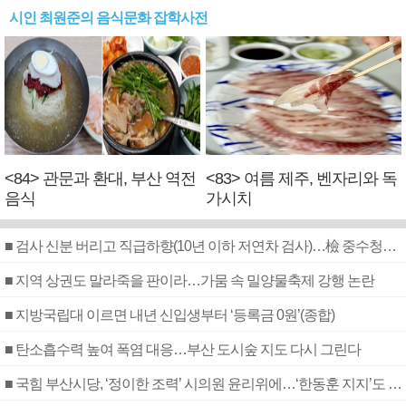
시인 최원준의 음식문화 잡학사전
<84> 관문과 환대, 부산 역전
<83> 여름 제주, 벤자리와 독
음식
가시치
■ 검사 신분 버리고 직급하향(10년 이하 저연차 검사)…檢 중수청행 기피
■ 지역 상권도 말라죽을 판이라…가뭄 속 밀양물축제 강행 논란
■ 지방국립대 이르면 내년 신입생부터 ‘등록금 0원’(종합)
■ 탄소흡수력 높여 폭염 대응…부산 도시숲 지도 다시 그린다
■ 국힘 부산시당, ‘정이한 조력’ 시의원 윤리위에…‘한동훈 지지’도 신고접수