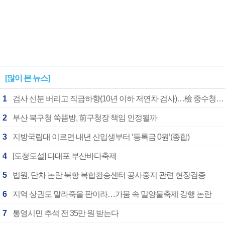
[많이 본 뉴스]
1
검사 신분 버리고 직급하향(10년 이하 저연차 검사)…檢 중수청행 기피
2
부산 북구청 쑥뜸방, 前구청장 책임 인정될까
3
지방국립대 이르면 내년 신입생부터 ‘등록금 0원’(종합)
4
[도청도설] 다대포 부산바다축제
5
법원, 단차 논란 북항 복합환승센터 공사중지 관련 현장검증
6
지역 상권도 말라죽을 판이라…가뭄 속 밀양물축제 강행 논란
7
통영시민 추석 전 35만 원 받는다