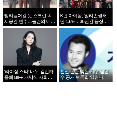
빨려들어갈 듯 스크린 속
K팝 아이돌, '밀리언셀러'
시공간 변주…놀란의 메시
단 1.6%…30년간 등장
지는 ‘전쟁 속죄’
1182개팀 전수조사
‘라이징 스타’ 배우 김민하,
친일 논란 빚은 가수 남인
올해 BIFF 개막식 사회자
수 공개 토론회 열린다.
확정