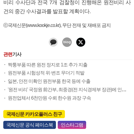
비리 수사단과 전국 7개 검찰청이 진행해온 원전비리 사
건의 중간 수사결과를 발표할 계획이다.
ⓒ국제신문(www.kookje.co.kr), 무단 전재 및 재배포 금지
관련
기사
짝퉁부품 따른 원전 정지로 1조 추가 지출
원전부품 시험성적 위·변조 무더기 적발
일본, 안전 미확인 원전부품 한국 등에 수출
'원전 비리' 국정원 前간부, 최중경(전 지식경제부 장관)에 인사 로비
원전업체서 6천만원 수뢰 한수원 과장 구속
국제신문 카카오플러스 친구
국제신문 공식 페이스북
인스타그램