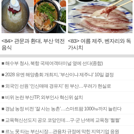
<84> 관문과 환대, 부산 역전
<83> 여름 제주, 벤자리와 독
음식
가시치
■ 해수부 청사, 북항 국제여객터미널 옆에 선다(종합)
■ 2028 유엔 해양총회 개최지, ‘부산이냐 제주냐’ 10일 결정
■ 외국인 선원 ‘인신매매 경유지’ 된 부산…우려가 현실로
■ 비위 논란 부산TP, 외부인사 혁신위 설치
■ 경남 농정 비전 ‘잘 사는 농촌’…스마트팜 1000㏊까지 늘린다
■ 교육혁신선도지 공모 코앞인데…구·군 난색에 교육청 ‘쩔쩔’
■ 르노 못 타는 부산시장…관용차 규정에 막힌 지역기업 응원