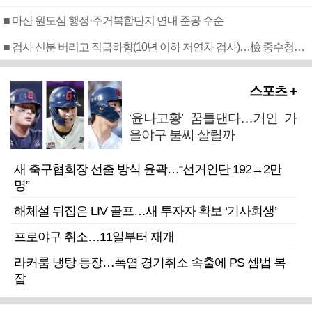
■ 마산 원도심 행정·주거복합단지 연내 준공 수순
■ 검사 신분 버리고 직급하향(10년 이하 저연차 검사)…檢 중수청행 기피
스포츠 +
‘윤나고황’ 꿈틀댄다…거인 가
을야구 불씨 살릴까
새 축구협회장 선출 방식 윤곽…“선거인단 192→2만
명”
해체설 뒤집은 LIV 골프…새 투자자 확보 ‘기사회생’
프로야구 취소…11일부터 재개
라커룸 냉탕 등장…폭염 경기취소 속출에 PS 셈법 복
잡