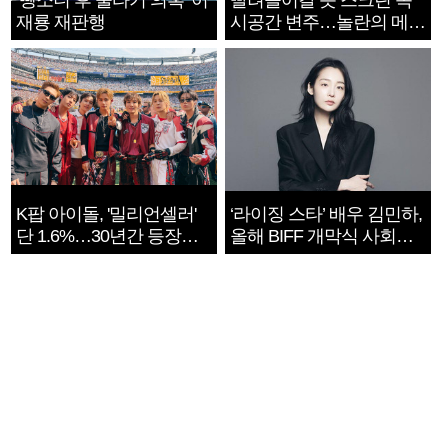
‘뺑소니 후 술타기 의혹’ 이
빨려들어갈 듯 스크린 속
재룡 재판행
시공간 변주…놀란의 메시
지는 ‘전쟁 속죄’
K팝 아이돌, '밀리언셀러'
‘라이징 스타’ 배우 김민하,
단 1.6%…30년간 등장
올해 BIFF 개막식 사회자
1182개팀 전수조사
확정