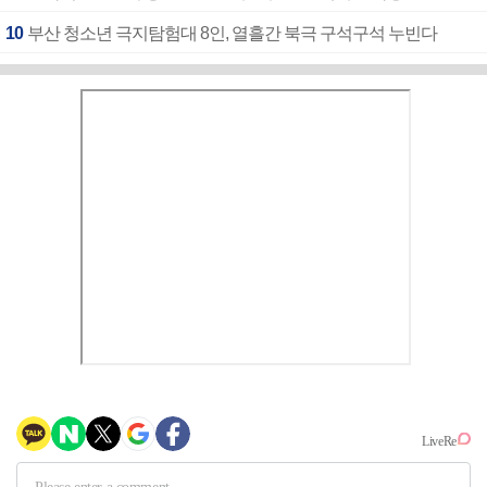
10
부산 청소년 극지탐험대 8인, 열흘간 북극 구석구석 누빈다