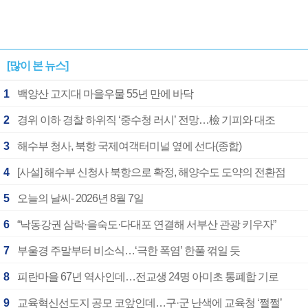
[많이 본 뉴스]
1
백양산 고지대 마을우물 55년 만에 바닥
2
경위 이하 경찰 하위직 ‘중수청 러시’ 전망…檢 기피와 대조
3
해수부 청사, 북항 국제여객터미널 옆에 선다(종합)
4
[사설] 해수부 신청사 북항으로 확정, 해양수도 도약의 전환점
5
오늘의 날씨- 2026년 8월 7일
6
“낙동강권 삼락·을숙도·다대포 연결해 서부산 관광 키우자”
7
부울경 주말부터 비소식…‘극한 폭염’ 한풀 꺾일 듯
8
피란마을 67년 역사인데…전교생 24명 아미초 통폐합 기로
9
교육혁신선도지 공모 코앞인데…구·군 난색에 교육청 ‘쩔쩔’