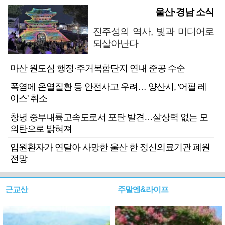
울산·경남 소식
진주성의 역사, 빛과 미디어로
되살아난다
마산 원도심 행정·주거복합단지 연내 준공 수순
폭염에 온열질환 등 안전사고 우려… 양산시, '어필 레
이스' 취소
창녕 중부내륙고속도로서 포탄 발견…살상력 없는 모
의탄으로 밝혀져
입원환자가 연달아 사망한 울산 한 정신의료기관 폐원
전망
근교산
주말엔&라이프