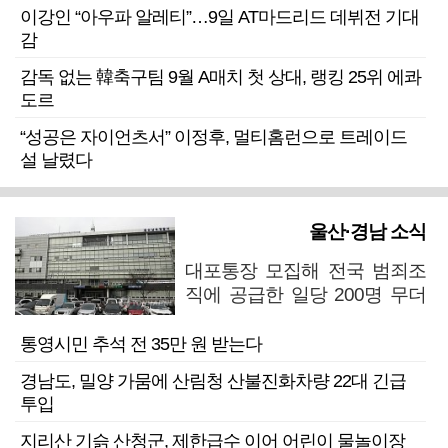
이강인 “아우파 알레티”…9일 AT마드리드 데뷔전 기대
감
감독 없는 韓축구팀 9월 A매치 첫 상대, 랭킹 25위 에콰
도르
“성공은 자이언츠서” 이정후, 멀티홈런으로 트레이드
설 날렸다
울산·경남 소식
대포통장 모집해 전국 범죄조
직에 공급한 일당 200명 무더
기 검거
통영시민 추석 전 35만 원 받는다
경남도, 밀양 가뭄에 산림청 산불진화차량 22대 긴급
투입
지리산 기슭 산청군, 제한급수 이어 어린이 물놀이장