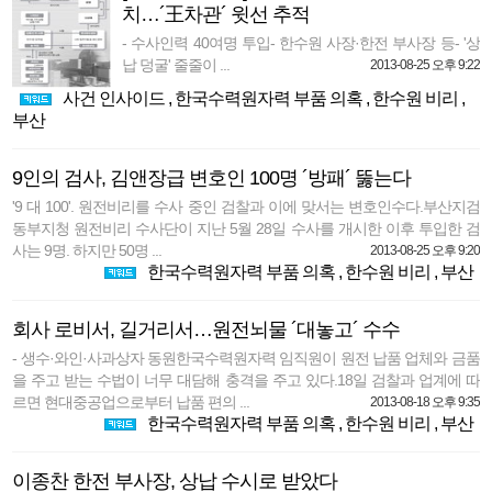
치…´王차관´ 윗선 추적
- 수사인력 40여명 투입- 한수원 사장·한전 부사장 등- '상
납 덩굴' 줄줄이 ...
2013-08-25 오후 9:22
사건 인사이드
,
한국수력원자력 부품 의혹
,
한수원 비리
,
부산
9인의 검사, 김앤장급 변호인 100명 ´방패´ 뚫는다
'9 대 100'. 원전비리를 수사 중인 검찰과 이에 맞서는 변호인수다.부산지검
동부지청 원전비리 수사단이 지난 5월 28일 수사를 개시한 이후 투입한 검
사는 9명. 하지만 50명 ...
2013-08-25 오후 9:20
한국수력원자력 부품 의혹
,
한수원 비리
,
부산
회사 로비서, 길거리서…원전뇌물 ´대놓고´ 수수
- 생수·와인·사과상자 동원한국수력원자력 임직원이 원전 납품 업체와 금품
을 주고 받는 수법이 너무 대담해 충격을 주고 있다.18일 검찰과 업계에 따
르면 현대중공업으로부터 납품 편의 ...
2013-08-18 오후 9:35
한국수력원자력 부품 의혹
,
한수원 비리
,
부산
이종찬 한전 부사장, 상납 수시로 받았다