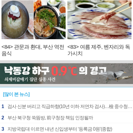
<84> 관문과 환대, 부산 역전
<83> 여름 제주, 벤자리와 독
음식
가시치
[많이 본 뉴스]
1
검사 신분 버리고 직급하향(10년 이하 저연차 검사)…檢 중수청행 기피
2
부산 북구청 쑥뜸방, 前구청장 책임 인정될까
3
지방국립대 이르면 내년 신입생부터 ‘등록금 0원’(종합)