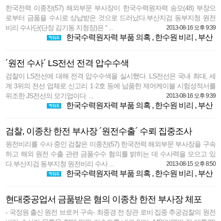
한국전력 이종찬(57) 해외부문 부사장이 한국수력원자력 송모(48) 부장으
로부터 금품을 수시로 상납받은 것으로 드러났다.부산지검 동부지청 원전
비리 수사단(단장 김기동 지청장)은 " ...
2013-08-16 오후 9:39
한국수력원자력 부품 의혹
,
한수원 비리
,
부산
´원전 수사´ LS전선 전격 압수수색
검찰이 LS전선에 대해 전격 압수수색을 실시했다. LS전선은 국내 최대, 세
계 3위의 전선 업체로 신고리 1·2호 등에 납품한 제어케이블 시험성적서를
위조한 JS전선의 모기업이다. ...
2013-08-16 오후 9:39
한국수력원자력 부품 의혹
,
한수원 비리
,
부산
검찰, 이종찬 한전 부사장 ´원전수출´ 수뢰 집중조사
원전비리를 수사 중인 검찰은 이종찬(57) 한국전력 해외부문 부사장을 구속
하고 해외 원전 수출 관련 금품수수 혐의를 밝히는 데 수사력을 모으고 있
다.부산지검 동부지청 원전비리 수사 ...
2013-08-15 오후 8:50
한국수력원자력 부품 의혹
,
한수원 비리
,
부산
현대중공업서 금품받은 혐의 이종찬 한전 부사장 체포
- 국정원 출신 원전 브로커 구속- 최중경 전 장관 로비 집중 추궁검찰의 원전