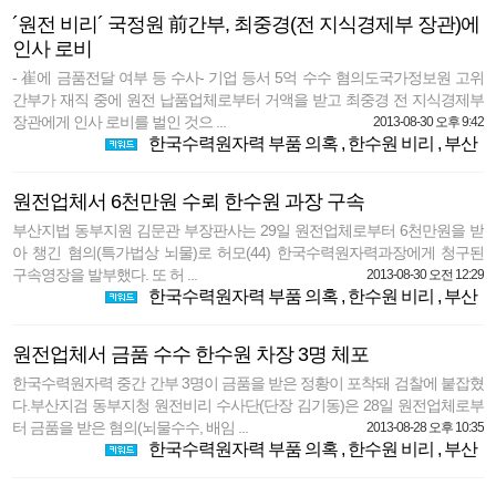
´원전 비리´ 국정원 前간부, 최중경(전 지식경제부 장관)에
인사 로비
- 崔에 금품전달 여부 등 수사- 기업 등서 5억 수수 혐의도국가정보원 고위
간부가 재직 중에 원전 납품업체로부터 거액을 받고 최중경 전 지식경제부
장관에게 인사 로비를 벌인 것으 ...
2013-08-30 오후 9:42
한국수력원자력 부품 의혹
,
한수원 비리
,
부산
원전업체서 6천만원 수뢰 한수원 과장 구속
부산지법 동부지원 김문관 부장판사는 29일 원전업체로부터 6천만원을 받
아 챙긴 혐의(특가법상 뇌물)로 허모(44) 한국수력원자력과장에게 청구된
구속영장을 발부했다. 또 허 ...
2013-08-30 오전 12:29
한국수력원자력 부품 의혹
,
한수원 비리
,
부산
원전업체서 금품 수수 한수원 차장 3명 체포
한국수력원자력 중간 간부 3명이 금품을 받은 정황이 포착돼 검찰에 붙잡혔
다.부산지검 동부지청 원전비리 수사단(단장 김기동)은 28일 원전업체로부
터 금품을 받은 혐의(뇌물수수, 배임 ...
2013-08-28 오후 10:35
한국수력원자력 부품 의혹
,
한수원 비리
,
부산