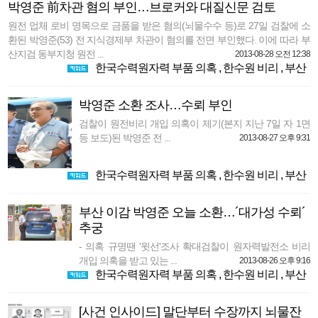
박영준 前차관 혐의 부인…브로커와 대질신문 검토
원전 업체 로비 명목으로 금품을 받은 혐의(뇌물수수 등)로 27일 검찰에 소
환된 박영준(53) 전 지식경제부 차관이 혐의를 전면 부인했다. 이에 따라 부
산지검 동부지청 원전 ...
2013-08-28 오전 12:38
한국수력원자력 부품 의혹
,
한수원 비리
,
부산
박영준 소환 조사…수뢰 부인
검찰이 원전비리 개입 의혹이 제기(본지 지난 7일 자 1면
등 보도)된 박영준 전 ...
2013-08-27 오후 9:31
한국수력원자력 부품 의혹
,
한수원 비리
,
부산
부산 이감 박영준 오늘 소환…´대가성 수뢰´
추궁
- 의혹 규명땐 '윗선'조사 확대검찰이 원자력발전소 비리
개입 의혹을 받고 있는 ...
2013-08-26 오후 9:16
한국수력원자력 부품 의혹
,
한수원 비리
,
부산
[사건 인사이드] 말단부터 수장까지 뇌물잔