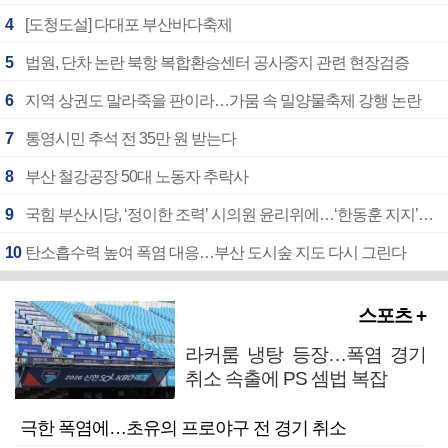
4
[도청도설] 다대포 부산바다축제
5
법원, 단차 논란 북항 복합환승센터 공사중지 관련 현장검증
6
지역 상권도 말라죽을 판이라…가뭄 속 밀양물축제 강행 논란
7
통영시민 추석 전 35만 원 받는다
8
부산 철강공장 50대 노동자 추락사
9
국힘 부산시당, ‘정이한 조력’ 시의원 윤리위에…‘한동훈 지지’도 신고접수
10
탄소흡수력 높여 폭염 대응…부산 도시숲 지도 다시 그린다
스포츠 +
라커룸 냉탕 등장…폭염 경기
취소 속출에 PS 셈법 복잡
극한 폭염에…초유의 프로야구 전 경기 취소