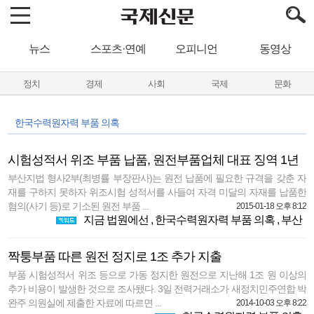
뉴스
스포츠·연예
오피니언
동영상
정치
경제
사회
국제
문화
한국수력원자력 부품 의혹
시험성적서 위조 부품 납품, 원전부품업체 대표 징역 1년
부산지법 형사2부(최병률 부장판사)는 원전 납품에 필요한 규격을 갖춘 자
재를 구하지 못하자 위조시험 성적서를 사들여 자격 미달의 자재를 납품한
혐의(사기 등)로 기소된 원전 부품 ...
2015-01-18 오후 8:12
지금 법원에선
,
한국수력원자력 부품 의혹
,
부산
짝퉁부품 따른 원전 정지로 1조 추가 지출
부품 시험성적서 위조 등으로 가동 정지한 원전으로 지난해 1조 원 이상의
추가 비용이 발생한 것으로 조사됐다. 3일 전력거래소가 새정치민주연합 박
완주 의원실에 제출한 자료에 따르면 ...
2014-10-03 오후 8:22