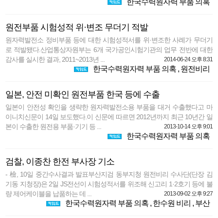
한국수력원자력 부품 의혹
원전부품 시험성적 위·변조 무더기 적발
원자력발전소 정비부품 등에 대한 시험성적서를 위·변조한 사례가 무더기
로 적발됐다.산업통상자원부는 6개 국가공인시험기관의 업무 전반에 대한
감사를 실시한 결과, 2011~2013년 ...
2014-06-24 오후 8:31
한국수력원자력 부품 의혹
,
원전비리
일본, 안전 미확인 원전부품 한국 등에 수출
일본이 안전성 확인을 생략한 원자력발전소용 부품을 대거 수출했다고 마
이니치신문이 14일 보도했다.이 신문에 따르면 2012년까지 최근 10년간 일
본이 수출한 원전용 부품·기기 등 ...
2013-10-14 오후 9:01
한국수력원자력 부품 의혹
검찰, 이종찬 한전 부사장 기소
- 檢, 10일 중간수사결과 발표부산지검 동부지청 원전비리 수사단(단장 김
기동 지청장)은 2일 JS전선이 시험성적서를 위조해 신고리 1·2호기 등에 불
량 제어케이블을 납품하는 데 ...
2013-09-02 오후 9:27
한국수력원자력 부품 의혹
,
한수원 비리
,
부산