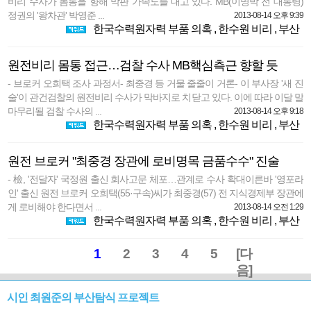
비리 수사가 몸통을 향해 막판 가속도를 내고 있다. MB(이명박 전 대통령)
정권의 '왕차관' 박영준 ...
2013-08-14 오후 9:39
한국수력원자력 부품 의혹
,
한수원 비리
,
부산
원전비리 몸통 접근…검찰 수사 MB핵심측근 향할 듯
- 브로커 오희택 조사 과정서- 최중경 등 거물 줄줄이 거론- 이 부사장 '새 진
술'이 관건검찰의 원전비리 수사가 막바지로 치닫고 있다. 이에 따라 이달 말
마무리될 검찰 수사의 ...
2013-08-14 오후 9:18
한국수력원자력 부품 의혹
,
한수원 비리
,
부산
원전 브로커 "최중경 장관에 로비명목 금품수수" 진술
- 檢, '전달자' 국정원 출신 회사고문 체포…관계로 수사 확대이른바 '영포라
인' 출신 원전 브로커 오희택(55·구속)씨가 최중경(57) 전 지식경제부 장관에
게 로비해야 한다면서 ...
2013-08-14 오전 1:29
한국수력원자력 부품 의혹
,
한수원 비리
,
부산
1
2
3
4
5
[다
음]
시인 최원준의 부산탐식 프로젝트