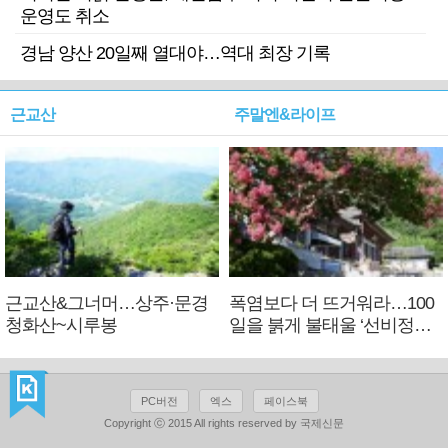
운영도 취소
경남 양산 20일째 열대야…역대 최장 기록
근교산
주말엔&라이프
근교산&그너머…상주·문경
폭염보다 더 뜨거워라…100
청화산~시루봉
일을 붉게 불태울 ‘선비정신’
피었네
PC버전
엑스
페이스북
Copyright ⓒ 2015 All rights reserved by 국제신문