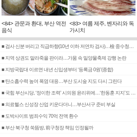
<84> 관문과 환대, 부산 역전
<83> 여름 제주, 벤자리와 독
음식
가시치
■ 검사 신분 버리고 직급하향(10년 이하 저연차 검사)…檢 중수청행 기피
■ 지역 상권도 말라죽을 판이라…가뭄 속 밀양물축제 강행 논란
■ 지방국립대 이르면 내년 신입생부터 ‘등록금 0원’(종합)
■ 탄소흡수력 높여 폭염 대응…부산 도시숲 지도 다시 그린다
■ 국힘 부산시당, ‘정이한 조력’ 시의원 윤리위에…‘한동훈 지지’도 신고접수
■ 의료헬스 신성장 산업 키운다더니…부산서구 준비 부실
■ 도박사이트 범죄수익 70억 전액 환수
■ 부산 북구청 쑥뜸방, 前구청장 책임 인정될까