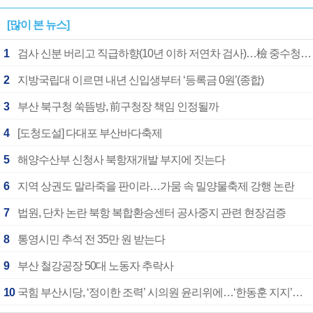
[많이 본 뉴스]
1
검사 신분 버리고 직급하향(10년 이하 저연차 검사)…檢 중수청행 기피
2
지방국립대 이르면 내년 신입생부터 ‘등록금 0원’(종합)
3
부산 북구청 쑥뜸방, 前구청장 책임 인정될까
4
[도청도설] 다대포 부산바다축제
5
해양수산부 신청사 북항재개발 부지에 짓는다
6
지역 상권도 말라죽을 판이라…가뭄 속 밀양물축제 강행 논란
7
법원, 단차 논란 북항 복합환승센터 공사중지 관련 현장검증
8
통영시민 추석 전 35만 원 받는다
9
부산 철강공장 50대 노동자 추락사
10
국힘 부산시당, ‘정이한 조력’ 시의원 윤리위에…‘한동훈 지지’도 신고접수