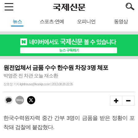
뉴스
스포츠·연예
오피니언
동영상
원전업체서 금품 수수 한수원 차장 3명 체포
박영준 전 차관 오늘 재소환
장호정 기자 lighthouse@kookje.co.kr | 2013.08.28 22:35
한국수력원자력 중간 간부 3명이 금품을 받은 정황이 포
착돼 검찰에 붙잡혔다.