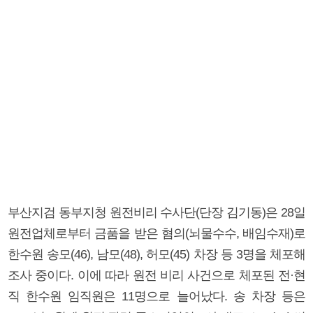
부산지검 동부지청 원전비리 수사단(단장 김기동)은 28일
원전업체로부터 금품을 받은 혐의(뇌물수수, 배임수재)로
한수원 송모(46), 남모(48), 허모(45) 차장 등 3명을 체포해
조사 중이다. 이에 따라 원전 비리 사건으로 체포된 전·현
직 한수원 임직원은 11명으로 늘어났다. 송 차장 등은