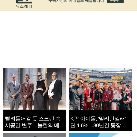
빨려들어갈 듯 스크린 속
K팝 아이돌, '밀리언셀러'
시공간 변주…놀란의 메시
단 1.6%…30년간 등장
지는 ‘전쟁 속죄’
1182개팀 전수조사