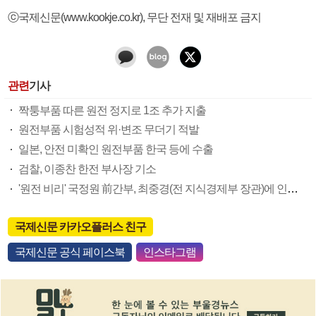
ⓒ국제신문(www.kookje.co.kr), 무단 전재 및 재배포 금지
관련
기사
짝퉁부품 따른 원전 정지로 1조 추가 지출
원전부품 시험성적 위·변조 무더기 적발
일본, 안전 미확인 원전부품 한국 등에 수출
검찰, 이종찬 한전 부사장 기소
'원전 비리' 국정원 前간부, 최중경(전 지식경제부 장관)에 인사 로비
국제신문 카카오플러스 친구
국제신문 공식 페이스북
인스타그램