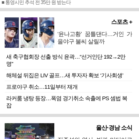
■ 통영시민 추석 전 35만 원 받는다
스포츠 +
‘윤나고황’ 꿈틀댄다…거인 가
을야구 불씨 살릴까
새 축구협회장 선출 방식 윤곽…“선거인단 192→2만
명”
해체설 뒤집은 LIV 골프…새 투자자 확보 ‘기사회생’
프로야구 취소…11일부터 재개
라커룸 냉탕 등장…폭염 경기취소 속출에 PS 셈법 복
잡
울산·경남 소식