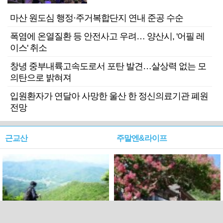
마산 원도심 행정·주거복합단지 연내 준공 수순
폭염에 온열질환 등 안전사고 우려… 양산시, '어필 레
이스' 취소
창녕 중부내륙고속도로서 포탄 발견…살상력 없는 모
의탄으로 밝혀져
입원환자가 연달아 사망한 울산 한 정신의료기관 폐원
전망
근교산
주말엔&라이프