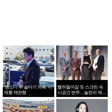
‘뺑소니 후 술타기 의혹’ 이
빨려들어갈 듯 스크린 속
재룡 재판행
시공간 변주…놀란의 메시
지는 ‘전쟁 속죄’