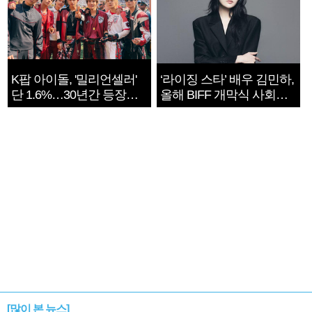
K팝 아이돌, '밀리언셀러'
‘라이징 스타’ 배우 김민하,
단 1.6%…30년간 등장
올해 BIFF 개막식 사회자
1182개팀 전수조사
확정
[많이 본 뉴스]