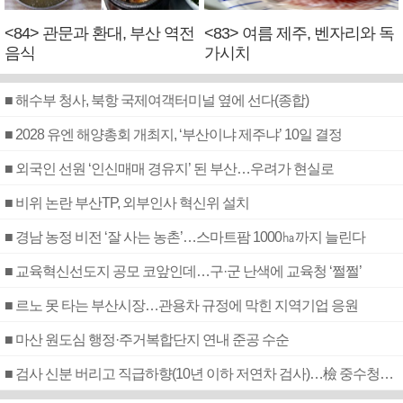
<84> 관문과 환대, 부산 역전
<83> 여름 제주, 벤자리와 독
음식
가시치
■ 해수부 청사, 북항 국제여객터미널 옆에 선다(종합)
■ 2028 유엔 해양총회 개최지, ‘부산이냐 제주냐’ 10일 결정
■ 외국인 선원 ‘인신매매 경유지’ 된 부산…우려가 현실로
■ 비위 논란 부산TP, 외부인사 혁신위 설치
■ 경남 농정 비전 ‘잘 사는 농촌’…스마트팜 1000㏊까지 늘린다
■ 교육혁신선도지 공모 코앞인데…구·군 난색에 교육청 ‘쩔쩔’
■ 르노 못 타는 부산시장…관용차 규정에 막힌 지역기업 응원
■ 마산 원도심 행정·주거복합단지 연내 준공 수순
■ 검사 신분 버리고 직급하향(10년 이하 저연차 검사)…檢 중수청행 기피