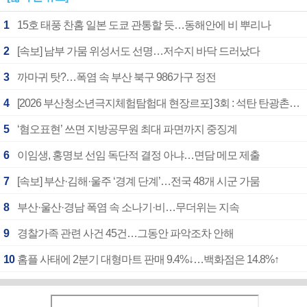
1
15호 태풍 찬홈 일본 도쿄 관통할 듯…동해안에 비 뿌리나
2
[속보] 남부 가뭄 위성서도 선명…저수지 바닥 드러났다
3
까마귀 탓?…폭염 속 부산 북구 986가구 정전
4
[2026 부산청소년극지체험탐험대 현장르포] 3회 : 석탄 탄광촌에서 북극 연구의 중심지로
5
‘혐오표현’ 쓰면 지방공무원 최대 파면까지 중징계
6
이임생, 홍명보 선임 독단적 결정 아냐…면담 메모 제출
7
[속보] 부산·김해·울주 ‘경계 단계’…전국 48개 시군 가뭄
8
부산·울산·경남 폭염 속 소나기·비…무더위는 지속
9
경찰가족 관련 사건 45건…그동안 파악조차 안해
10
홈플 사태에 2분기 대형마트 판매 9.4%↓…백화점은 14.8%↑