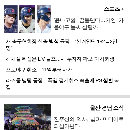
스포츠 +
‘윤나고황’ 꿈틀댄다…거인 가
을야구 불씨 살릴까
새 축구협회장 선출 방식 윤곽…“선거인단 192→2만
명”
해체설 뒤집은 LIV 골프…새 투자자 확보 ‘기사회생’
프로야구 취소…11일부터 재개
라커룸 냉탕 등장…폭염 경기취소 속출에 PS 셈법 복
잡
울산·경남 소식
진주성의 역사, 빛과 미디어로
되살아난다