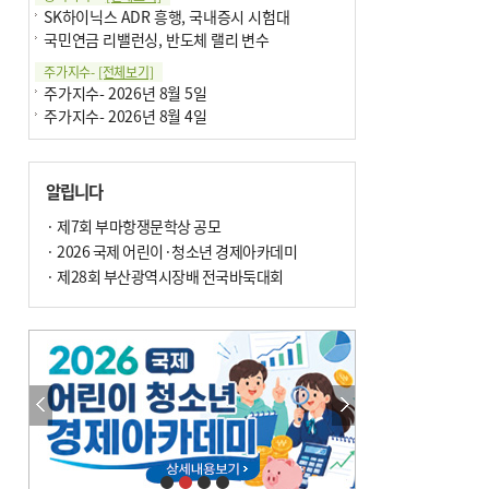
SK하이닉스 ADR 흥행, 국내증시 시험대
국민연금 리밸런싱, 반도체 랠리 변수
주가지수-
[전체보기]
주가지수- 2026년 8월 5일
주가지수- 2026년 8월 4일
알립니다
· 제7회 부마항쟁문학상 공모
· 2026 국제 어린이·청소년 경제아카데미
· 제28회 부산광역시장배 전국바둑대회