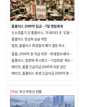
홈플러스 2000억 입금…7일 영업재개
산소호흡기 단 홈플러스, ‘트레이더 조’ 모델로 살아날까
홈플러스 정상화 실낱 희망
법원, 홈플러스 회생절차 폐지 결정 취소
홈플, 2000억 원 자금 마련…회생절차 폐지에 즉시항고(종합)
홈플러스, 법원에 즉시항고…기업회생 ‘재도전’
메리츠, 홈플 긴급자금 2000억 지원 승인
메리츠, 홈플러스 회생 긴급자금 2000억 원 지원 승인
[이슈]
부산 부동산 현황