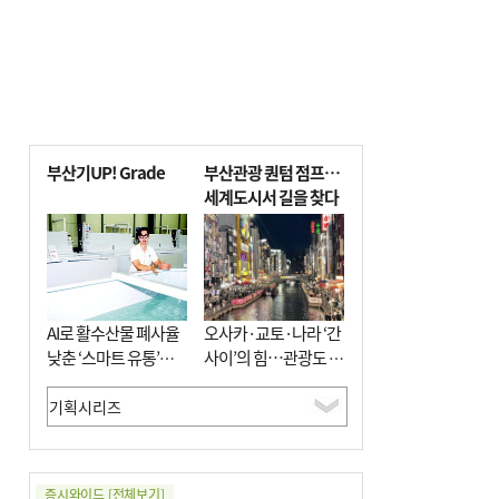
부산기UP! Grade
부산관광 퀀텀 점프…
세계도시서 길을 찾다
AI로 활수산물 폐사율
오사카·교토·나라 ‘간
낮춘 ‘스마트 유통’…
사이’의 힘…관광도 뭉
사막·산악지대 수출
쳐야 흥한다
도전
증시와이드
[전체보기]