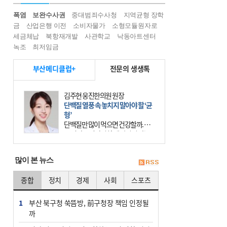
폭염
보완수사권
중대범죄수사청
지역균형 장학
금
산업은행 이전
소비자물가
소형모듈원자로
세금체납
북항재개발
사관학교
낙동아트센터
녹조
최저임금
부산메디클럽+
전문의 생생톡
김주현 웅진한의원 원장
단백질 열풍 속 놓치지 말아야 할 ‘균
형’
단백질만 많이 먹으면 건강할까. 요
즘 건강을 이야기할 때 빠지지 않는
키워드가 단백질이다. 헬스장을 다니
는 젊은 층부터 기초체력을 챙기려는
많이 본 뉴스
중·장년층까지 모두 “
종합
정치
경제
사회
스포츠
1
부산 북구청 쑥뜸방, 前구청장 책임 인정될
까