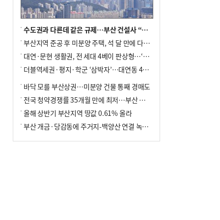
수도권과 다른데 같은 규제…부산 건설사 “쓰러지기 직전”
부산지역 준공 후 미분양 주택, 석 달 만에 다시 3000가구 넘어서
대연·문현 생활권, 전 세대 4베이 판상형…‘더샵 트리센트’ 내달 분양
더블역세권·평지·학군 ‘삼박자’…대연동 42층 브랜드 단지
바닥 모를 부산상권…미분양 건물 통째 경매도
전국 청약경쟁률 35개월 만에 최저…부산 미분양 ‘적체’ 심화
올해 상반기 부산지역 땅값 0.61% 올라
부산 개금·당감동에 주거지-백양산 연결 녹지 조성