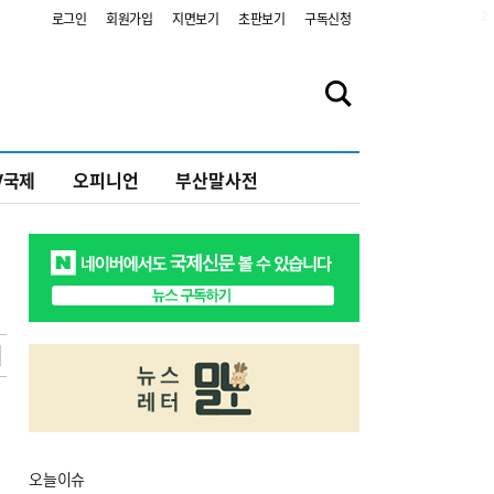
2
로그인
회원가입
지면보기
초판보기
구독신청
V국제
오피니언
부산말사전
오늘
이슈