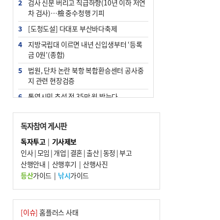
2
검사 신분 버리고 직급하향(10년 이하 저연
차 검사)…檢 중수청행 기피
3
[도청도설] 다대포 부산바다축제
4
지방국립대 이르면 내년 신입생부터 ‘등록
금 0원’(종합)
5
법원, 단차 논란 북항 복합환승센터 공사중
지 관련 현장검증
6
통영시민 추석 전 35만 원 받는다
7
지역 상권도 말라죽을 판이라…가뭄 속 밀
양물축제 강행 논란
독자참여 게시판
8
부산 철강공장 50대 노동자 추락사
독자투고
|
기사제보
인사
|
모임
|
개업
|
결혼
|
출산
|
동정
|
부고
9
국힘 부산시당, ‘정이한 조력’ 시의원 윤리
산행안내
위에…‘한동훈 지지’도 신고접수
|
산행후기
|
산행사진
등산
가이드
|
낚시
가이드
10
탄소흡수력 높여 폭염 대응…부산 도시숲
지도 다시 그린다
[이슈]
홈플러스 사태