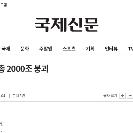
타그램
국제
문화
주말엔
스포츠
기획
인터뷰
T
 2000조 붕괴
4:04
| 본지 3면
글자 크기
락
데
’