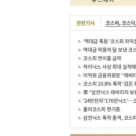
관련
기사
코스피
,
코스닥
‘역대급 폭등’ 코스피 차익
역대급 악몽의 달 보낸 코
코스피 연이틀 급락
하이닉스 사상 최대 실적에도
이억원 금융위원장 “레버리
코스피 10.8% 폭락 ‘검은
李 “삼전닉스 레버리지 보완
‘24만전자’‘176만닉스’…
롤러코스피 현기증
삼전닉스 폭락 충격, 코스피