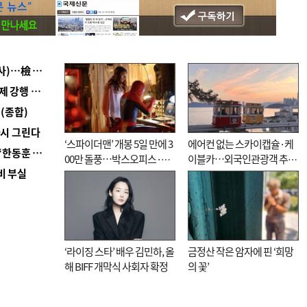
■ 검사 신분 버리고 직급하향(10년 이하 저연차 검사)…檢 중수청행 기피
■ 지역 상권도 말라죽을 판이라…가뭄 속 밀양물축제 강행 논란
(종합)
다시 그린다
‘스파이더맨’ 개봉 5일 만에 3
에어컨 없는 스카이캡슐·케
■ 국힘 부산시당, ‘정이한 조력’ 시의원 윤리위에…‘한동훈 지지’도 신고접수
00만 돌풍…박스오피스·예
이블카…외국인관광객 추억
비 부실
매율 동시 1위
대신 고역 될라
‘라이징 스타’ 배우 김민하, 올
금정산 작은 암자에 핀 ‘희망
해 BIFF 개막식 사회자 확정
의 꽃’