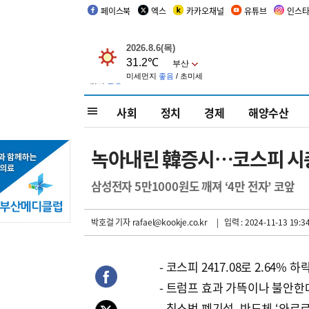
페이스북
엑스
카카오채널
유튜브
인스
사회
정치
경제
해양수산
녹아내린 韓증시…코스피 시총
삼성전자 5만1000원도 깨져 ‘4만 전자’ 코앞
박호걸 기자
rafael@kookje.co.kr
| 입력 : 2024-11-13 19:3
- 코스피 2417.08로 2.64% 하
- 트럼프 효과 가뜩이나 불안한
- 칩스법 폐기설, 반도체 ‘와르르