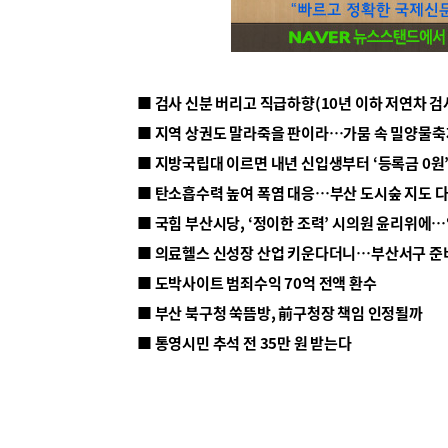
■ 지방국립대 이르면 내년 신입생부터 ‘등록금 0원’
■ 탄소흡수력 높여 폭염 대응…부산 도시숲 지도 
■ 의료헬스 신성장 산업 키운다더니…부산서구 준
■ 도박사이트 범죄수익 70억 전액 환수
■ 부산 북구청 쑥뜸방, 前구청장 책임 인정될까
■ 통영시민 추석 전 35만 원 받는다