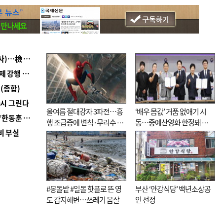
■ 검사 신분 버리고 직급하향(10년 이하 저연차 검사)…檢 중수청행 기피
■ 지역 상권도 말라죽을 판이라…가뭄 속 밀양물축제 강행 논란
(종합)
다시 그린다
올여름 절대강자 3파전…흥
‘배우 몸값’ 거품 없애기 시
■ 국힘 부산시당, ‘정이한 조력’ 시의원 윤리위에…‘한동훈 지지’도 신고접수
행 조급증에 변칙·무리수 마
동…중예산영화 한정돼 실
비 부실
케팅도
효성 의문도
#몽돌밭 #일몰 핫플로 뜬 영
부산 ‘안강식당’ 백년소상공
도 감지해변…쓰레기 몸살
인 선정