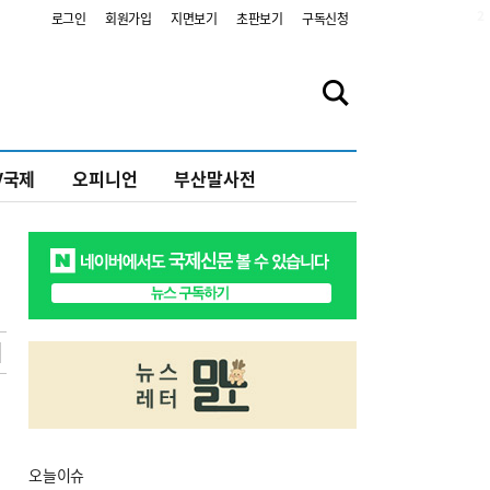
2
로그인
회원가입
지면보기
초판보기
구독신청
V국제
오피니언
부산말사전
오늘
이슈