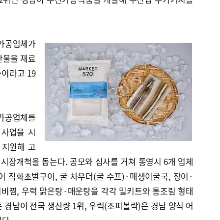
 가공업체가
산물을 재료
중이라고 19
산가공업체를
 사업을 시
 지원해 고
시장개척을 돕는다. 공모와 심사를 거쳐 통영시 6개 업체
어 직화초벌구이, 굴 차우더(굴 수프)·매생이굴국, 장어·
비찜, 우럭 맑은탕·매운탕을 각각 밀키트와 통조림 형태
 경남이 전국 생산량 1위, 우럭(조피볼락)은 경남 양식 어