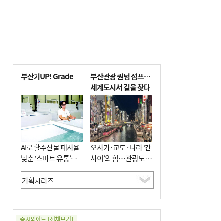
부산기UP! Grade
부산관광 퀀텀 점프…
세계도시서 길을 찾다
AI로 활수산물 폐사율
오사카·교토·나라 ‘간
낮춘 ‘스마트 유통’…
사이’의 힘…관광도 뭉
사막·산악지대 수출
쳐야 흥한다
도전
증시와이드
[전체보기]