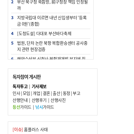
2
부산 북구청 쑥뜸방, 前구청장 책임 인정될
까
3
지방국립대 이르면 내년 신입생부터 ‘등록
금 0원’(종합)
4
[도청도설] 다대포 부산바다축제
5
법원, 단차 논란 북항 복합환승센터 공사중
지 관련 현장검증
6
해양수산부 신청사 북항재개발 부지에 짓
는다
7
지역 상권도 말라죽을 판이라…가뭄 속 밀
독자참여 게시판
양물축제 강행 논란
독자투고
|
기사제보
8
통영시민 추석 전 35만 원 받는다
인사
|
모임
|
개업
|
결혼
|
출산
|
동정
|
부고
9
산행안내
부산 철강공장 50대 노동자 추락사
|
산행후기
|
산행사진
등산
가이드
|
낚시
가이드
10
국힘 부산시당, ‘정이한 조력’ 시의원 윤리
위에…‘한동훈 지지’도 신고접수
[이슈]
홈플러스 사태