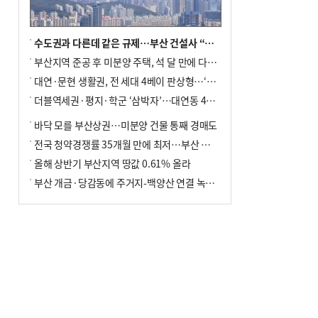
수도권과 다른데 같은 규제…부산 건설사 “쓰러지기 직전”
부산지역 준공 후 미분양 주택, 석 달 만에 다시 3000가구 넘어서
대연·문현 생활권, 전 세대 4베이 판상형…‘더샵 트리센트’ 내달 분양
더블역세권·평지·학군 ‘삼박자’…대연동 42층 브랜드 단지
바닥 모를 부산상권…미분양 건물 통째 경매도
전국 청약경쟁률 35개월 만에 최저…부산 미분양 ‘적체’ 심화
올해 상반기 부산지역 땅값 0.61% 올라
부산 개금·당감동에 주거지-백양산 연결 녹지 조성