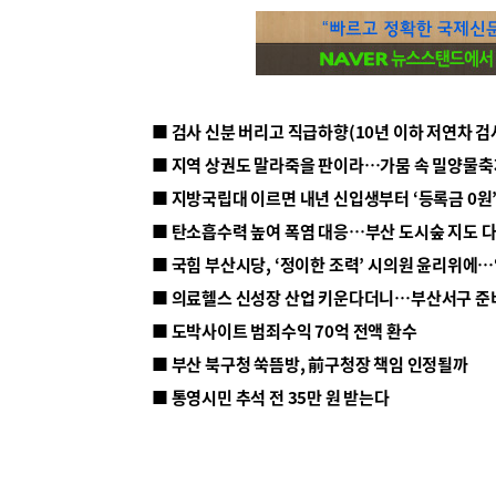
■ 지방국립대 이르면 내년 신입생부터 ‘등록금 0원’
■ 탄소흡수력 높여 폭염 대응…부산 도시숲 지도 
■ 의료헬스 신성장 산업 키운다더니…부산서구 준
■ 도박사이트 범죄수익 70억 전액 환수
■ 부산 북구청 쑥뜸방, 前구청장 책임 인정될까
■ 통영시민 추석 전 35만 원 받는다