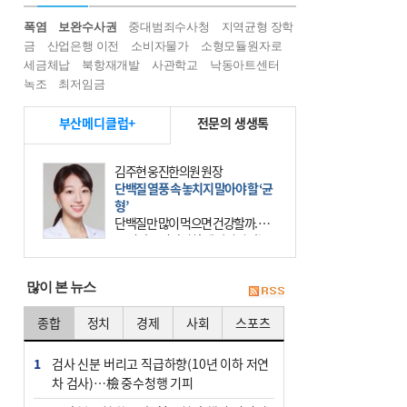
폭염
보완수사권
중대범죄수사청
지역균형 장학
금
산업은행 이전
소비자물가
소형모듈원자로
세금체납
북항재개발
사관학교
낙동아트센터
녹조
최저임금
부산메디클럽+
전문의 생생톡
김주현 웅진한의원 원장
단백질 열풍 속 놓치지 말아야 할 ‘균
형’
단백질만 많이 먹으면 건강할까. 요
즘 건강을 이야기할 때 빠지지 않는
키워드가 단백질이다. 헬스장을 다니
는 젊은 층부터 기초체력을 챙기려는
많이 본 뉴스
중·장년층까지 모두 “
종합
정치
경제
사회
스포츠
1
검사 신분 버리고 직급하향(10년 이하 저연
차 검사)…檢 중수청행 기피