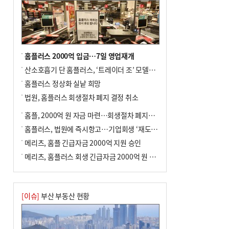
홈플러스 2000억 입금…7일 영업재개
산소호흡기 단 홈플러스, ‘트레이더 조’ 모델로 살아날까
홈플러스 정상화 실낱 희망
법원, 홈플러스 회생절차 폐지 결정 취소
홈플, 2000억 원 자금 마련…회생절차 폐지에 즉시항고(종합)
홈플러스, 법원에 즉시항고…기업회생 ‘재도전’
메리츠, 홈플 긴급자금 2000억 지원 승인
메리츠, 홈플러스 회생 긴급자금 2000억 원 지원 승인
[이슈]
부산 부동산 현황