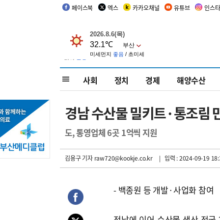
페이스북
엑스
카카오채널
유튜브
인스
사회
정치
경제
해양수산
경남 수산물 밀키트·통조림 
도, 통영업체 6곳 1억씩 지원
김용구 기자
raw720@kookje.co.kr
| 입력 : 2024-09-19 18:
- 백종원 등 개발·사업화 참여
전남에 이어 수산물 생산 전국