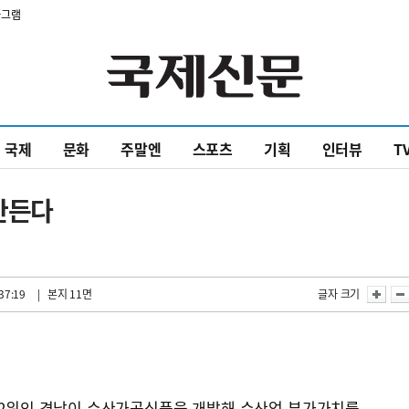
타그램
국제
문화
주말엔
스포츠
기획
인터뷰
T
만든다
37:19
| 본지 11면
글자 크기
 2위인 경남이 수산가공식품을 개발해 수산업 부가가치를