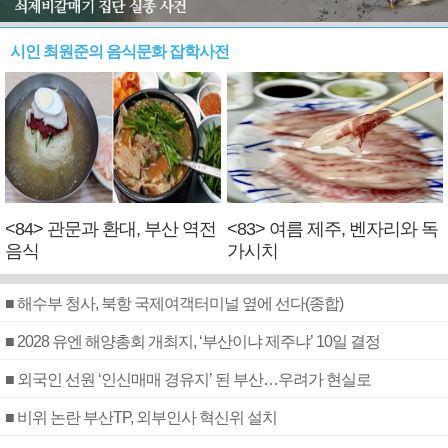
시인 최원준의 음식문화 잡학사전
<84> 관문과 환대, 부산 역전
<83> 여름 제주, 벤자리와 독
음식
가시치
■ 해수부 청사, 북항 국제여객터미널 옆에 선다(종합)
■ 2028 유엔 해양총회 개최지, ‘부산이냐 제주냐’ 10일 결정
■ 외국인 선원 ‘인신매매 경유지’ 된 부산…우려가 현실로
■ 비위 논란 부산TP, 외부인사 혁신위 설치