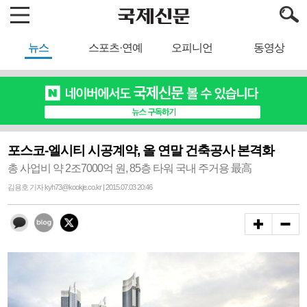
뉴스
스포츠·연예
오피니언
동영상
포스코-엘시티 시공계약, 올 연말 건축공사 본격화
총 사업비 약 2조7000억 원, 85층 타워 국내 주거용 最高
김용호 기자 kyh73@kookje.co.kr | 2015.07.03 20:46