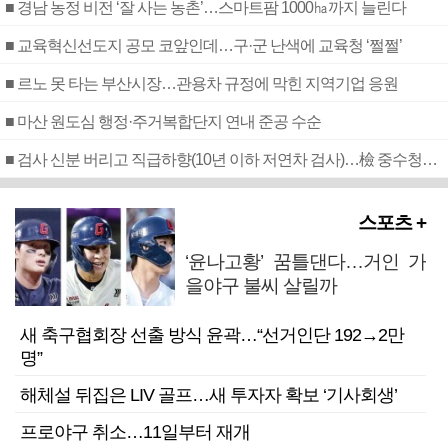
■ 경남 농정 비전 ‘잘 사는 농촌’…스마트팜 1000㏊까지 늘린다
■ 교육혁신선도지 공모 코앞인데…구·군 난색에 교육청 ‘쩔쩔’
■ 르노 못 타는 부산시장…관용차 규정에 막힌 지역기업 응원
■ 마산 원도심 행정·주거복합단지 연내 준공 수순
■ 검사 신분 버리고 직급하향(10년 이하 저연차 검사)…檢 중수청행 기피
스포츠 +
‘윤나고황’ 꿈틀댄다…거인 가
을야구 불씨 살릴까
새 축구협회장 선출 방식 윤곽…“선거인단 192→2만
명”
해체설 뒤집은 LIV 골프…새 투자자 확보 ‘기사회생’
프로야구 취소…11일부터 재개