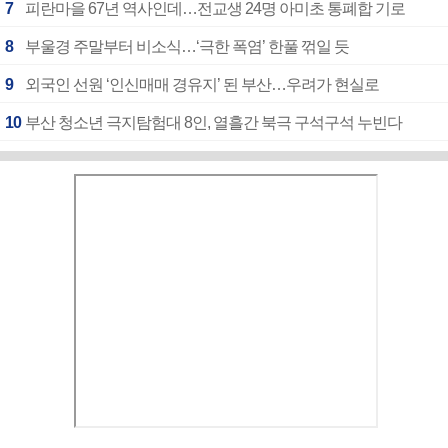
7
피란마을 67년 역사인데…전교생 24명 아미초 통폐합 기로
8
부울경 주말부터 비소식…‘극한 폭염’ 한풀 꺾일 듯
9
외국인 선원 ‘인신매매 경유지’ 된 부산…우려가 현실로
10
부산 청소년 극지탐험대 8인, 열흘간 북극 구석구석 누빈다