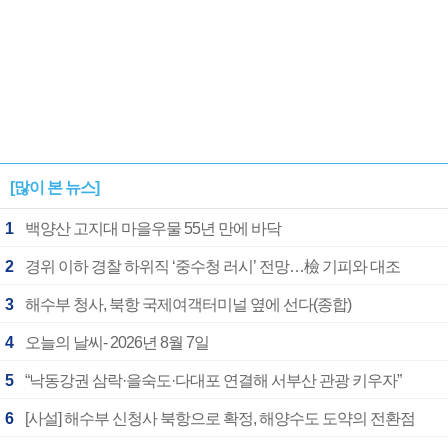
[많이 본 뉴스]
1
백양산 고지대 마을우물 55년 만에 바닥
2
경위 이하 경찰 하위직 ‘중수청 러시’ 전망…檢 기피와 대조
3
해수부 청사, 북항 국제여객터미널 옆에 선다(종합)
4
오늘의 날씨- 2026년 8월 7일
5
“낙동강권 삼락·을숙도·다대포 연결해 서부산 관광 키우자”
6
[사설] 해수부 신청사 북항으로 확정, 해양수도 도약의 전환점