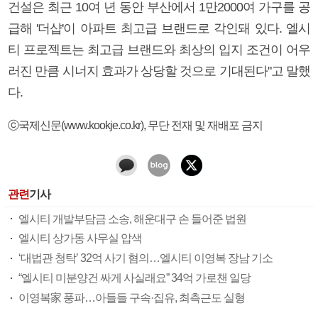
건설은 최근 10여 년 동안 부산에서 1만2000여 가구를 공
급해 '더샵'이 아파트 최고급 브랜드로 각인돼 있다. 엘시
티 프로젝트는 최고급 브랜드와 최상의 입지 조건이 어우
러진 만큼 시너지 효과가 상당할 것으로 기대된다"고 말했
다.
ⓒ국제신문(www.kookje.co.kr), 무단 전재 및 재배포 금지
관련
기사
엘시티 개발부담금 소송, 해운대구 손 들어준 법원
엘시티 상가동 사무실 압색
‘대법관 청탁’ 32억 사기 혐의…엘시티 이영복 장남 기소
“엘시티 미분양건 싸게 사실래요” 34억 가로챈 일당
이영복家 풍파…아들들 구속·집유, 최측근도 실형