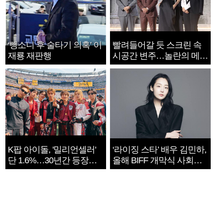
‘뺑소니 후 술타기 의혹’ 이
빨려들어갈 듯 스크린 속
재룡 재판행
시공간 변주…놀란의 메시
지는 ‘전쟁 속죄’
K팝 아이돌, '밀리언셀러'
‘라이징 스타’ 배우 김민하,
단 1.6%…30년간 등장
올해 BIFF 개막식 사회자
1182개팀 전수조사
확정