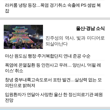
라커룸 냉탕 등장…폭염 경기취소 속출에 PS 셈법 복
잡
울산·경남 소식
진주성의 역사, 빛과 미디어로
되살아난다
마산 원도심 행정·주거복합단지 연내 준공 수순
폭염에 온열질환 등 안전사고 우려… 양산시, '어필 레
이스' 취소
창녕 중부내륙고속도로서 포탄 발견…살상력 없는 모
의탄으로 밝혀져
입원환자가 연달아 사망한 울산 한 정신의료기관 폐원
전망