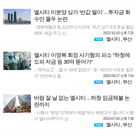
엘시티 미분양 상가 ‘반값 떨이’…투자금 회
수만 몰두 논란
- 영화박물관 등 감감무소식인데- 최근 상가 3개 호실 헐값
매매- 제값 주고 산 ...
2023-10-10 오후 7:25
엘시티
,
부산
엘시티 이영복 회장 사기혐의 피소 “하청에
도피 자금 등 30억 뜯어가”
- “계약상 乙…줄 수 밖에 없었다”- 李 “개인적 이유로 빌린
것” 반박부산 엘 ...
2023-08-27 오후 7:44
엘시티
,
부산
바람 잘 날 없는 엘시티…하청 임금체불 논
란까지
- 시행사 “분양 진척돼야 해결”부산 해운대구 엘시티 시행
사 ‘엘시티PFV’가 상 ...
2023-07-03 오후 7:38
엘시티
,
부산