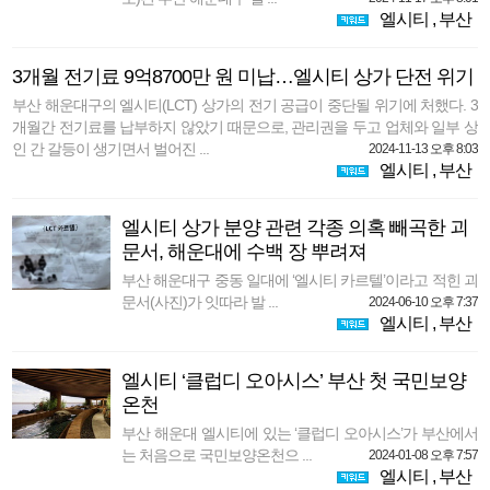
엘시티
,
부산
3개월 전기료 9억8700만 원 미납…엘시티 상가 단전 위기
부산 해운대구의 엘시티(LCT) 상가의 전기 공급이 중단될 위기에 처했다. 3
개월간 전기료를 납부하지 않았기 때문으로, 관리권을 두고 업체와 일부 상
인 간 갈등이 생기면서 벌어진 ...
2024-11-13 오후 8:03
엘시티
,
부산
엘시티 상가 분양 관련 각종 의혹 빼곡한 괴
문서, 해운대에 수백 장 뿌려져
부산 해운대구 중동 일대에 ‘엘시티 카르텔’이라고 적힌 괴
문서(사진)가 잇따라 발 ...
2024-06-10 오후 7:37
엘시티
,
부산
엘시티 ‘클럽디 오아시스’ 부산 첫 국민보양
온천
부산 해운대 엘시티에 있는 ‘클럽디 오아시스’가 부산에서
는 처음으로 국민보양온천으 ...
2024-01-08 오후 7:57
엘시티
,
부산