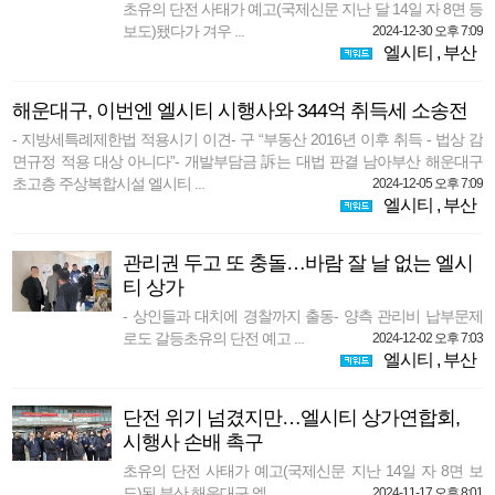
초유의 단전 사태가 예고(국제신문 지난 달 14일 자 8면 등
보도)됐다가 겨우 ...
2024-12-30 오후 7:09
엘시티
,
부산
해운대구, 이번엔 엘시티 시행사와 344억 취득세 소송전
- 지방세특례제한법 적용시기 이견- 구 “부동산 2016년 이후 취득 - 법상 감
면규정 적용 대상 아니다”- 개발부담금 訴는 대법 판결 남아부산 해운대구
초고층 주상복합시설 엘시티 ...
2024-12-05 오후 7:09
엘시티
,
부산
관리권 두고 또 충돌…바람 잘 날 없는 엘시
티 상가
- 상인들과 대치에 경찰까지 출동- 양측 관리비 납부문제
로도 갈등초유의 단전 예고 ...
2024-12-02 오후 7:03
엘시티
,
부산
단전 위기 넘겼지만…엘시티 상가연합회,
시행사 손배 촉구
초유의 단전 사태가 예고(국제신문 지난 14일 자 8면 보
도)된 부산 해운대구 엘 ...
2024-11-17 오후 8:01