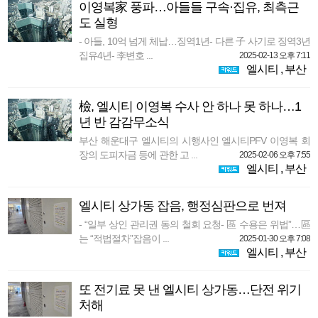
이영복家 풍파…아들들 구속·집유, 최측근
도 실형
- 아들, 10억 넘게 체납…징역1년- 다른 子 사기로 징역3년
집유4년- 李변호 ...
2025-02-13 오후 7:11
엘시티
,
부산
檢, 엘시티 이영복 수사 안 하나 못 하나…1
년 반 감감무소식
부산 해운대구 엘시티의 시행사인 엘시티PFV 이영복 회
장의 도피자금 등에 관한 고 ...
2025-02-06 오후 7:55
엘시티
,
부산
엘시티 상가동 잡음, 행정심판으로 번져
- “일부 상인 관리권 동의 철회 요청- 區 수용은 위법”…區
는 “적법절차”잡음이 ...
2025-01-30 오후 7:08
엘시티
,
부산
또 전기료 못 낸 엘시티 상가동…단전 위기
처해