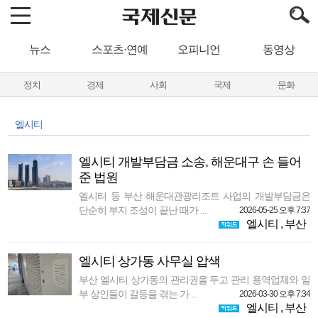
뉴스
스포츠·연예
오피니언
동영상
정치
경제
사회
국제
문화
엘시티
엘시티 개발부담금 소송, 해운대구 손 들어
준 법원
엘시티 등 부산 해운대관광리조트 사업의 개발부담금은
단순히 부지 조성이 끝난 때가 ...
2026-05-25 오후 7:37
엘시티
,
부산
엘시티 상가동 사무실 압색
부산 엘시티 상가동의 관리권을 두고 관리 용역업체와 일
부 상인들이 갈등을 겪는 가 ...
2026-03-30 오후 7:34
엘시티
,
부산