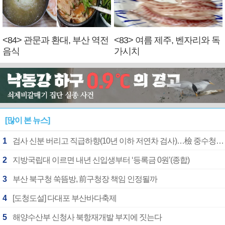
<84> 관문과 환대, 부산 역전
<83> 여름 제주, 벤자리와 독
음식
가시치
[많이 본 뉴스]
1
검사 신분 버리고 직급하향(10년 이하 저연차 검사)…檢 중수청행 기피
2
지방국립대 이르면 내년 신입생부터 ‘등록금 0원’(종합)
3
부산 북구청 쑥뜸방, 前구청장 책임 인정될까
4
[도청도설] 다대포 부산바다축제
5
해양수산부 신청사 북항재개발 부지에 짓는다