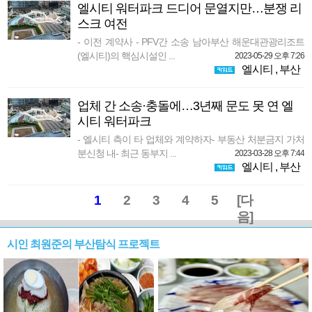
엘시티 워터파크 드디어 문열지만…분쟁 리
스크 여전
- 이전 계약사 - PFV간 소송 남아부산 해운대관광리조트
(엘시티)의 핵심시설인 ...
2023-05-29 오후 7:26
엘시티
,
부산
업체 간 소송·충돌에…3년째 문도 못 연 엘
시티 워터파크
- 엘시티 측이 타 업체와 계약하자- 부동산 처분금지 가처
분신청 내- 최근 동부지 ...
2023-03-28 오후 7:44
엘시티
,
부산
1
2
3
4
5
[다
음]
시인 최원준의 부산탐식 프로젝트