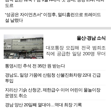
도르
“성공은 자이언츠서” 이정후, 멀티홈런으로 트레이드
설 날렸다
울산·경남 소식
대포통장 모집해 전국 범죄조
직에 공급한 일당 200명 무더
기 검거
통영시민 추석 전 35만 원 받는다
경남도, 밀양 가뭄에 산림청 산불진화차량 22대 긴급
투입
지리산 기슭 산청군, 제한급수 이어 어린이 물놀이장
운영도 취소
경남 양산 20일째 열대야…역대 최장 기록