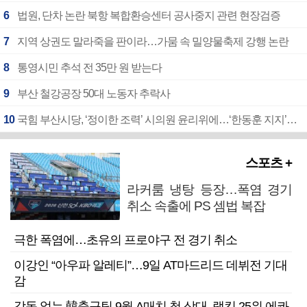
6
법원, 단차 논란 북항 복합환승센터 공사중지 관련 현장검증
7
지역 상권도 말라죽을 판이라…가뭄 속 밀양물축제 강행 논란
8
통영시민 추석 전 35만 원 받는다
9
부산 철강공장 50대 노동자 추락사
10
국힘 부산시당, ‘정이한 조력’ 시의원 윤리위에…‘한동훈 지지’도 신고접수
스포츠 +
라커룸 냉탕 등장…폭염 경기
취소 속출에 PS 셈법 복잡
극한 폭염에…초유의 프로야구 전 경기 취소
이강인 “아우파 알레티”…9일 AT마드리드 데뷔전 기대
감
감독 없는 韓축구팀 9월 A매치 첫 상대, 랭킹 25위 에콰