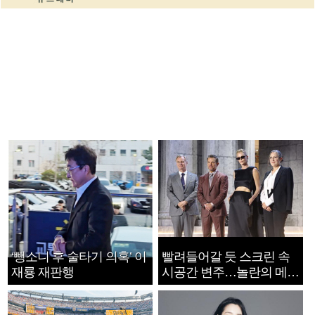
‘뺑소니 후 술타기 의혹’ 이
빨려들어갈 듯 스크린 속
재룡 재판행
시공간 변주…놀란의 메시
지는 ‘전쟁 속죄’