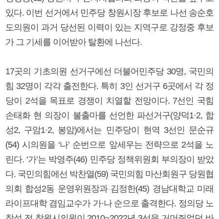
있다. 이번 선거에서 민주당 창원시장 후보로 나선 송순호
도의원이 과거 당선된 이력이 있는 지역구로 강정중 후보
가 그 기세를 이어받아 탈환에 나선다.
17곳의 기초의원 선거구에선 더불어민주당 30명, 국민의
힘 32명이 각각 출전한다. 특히 3인 선거구 6곳에서 각 정
당이 2석을 목표로 경쟁이 치열할 전망이다. 7선인 국힘
손태화 현 의장이 불출마를 선언한 파선거구(양덕1·2, 합
성2, 구암1·2, 봉암)에서는 민주당이 현역 3선인 문순규
(54) 시의원을 ‘나’ 순번으로 앞세우는 전략으로 2석을 노
린다. ‘가’는 박영주(46) 민주당 정책위원회 부의장이 받았
다. 국민의힘에선 박찬열(59) 국민의힘 마산회원구 당원협
의회 합성2동 운영위원장과 김정한(45) 경남대학교 미래
라이프대학 겸임교수가 가·나 순으로 출격한다. 정의당 노
창섭 전 창원시의원이 2010~2022년 3선을 거머쥐었던 바