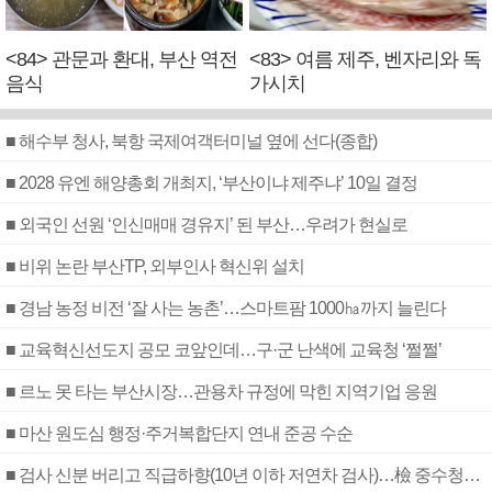
<84> 관문과 환대, 부산 역전
<83> 여름 제주, 벤자리와 독
음식
가시치
■ 해수부 청사, 북항 국제여객터미널 옆에 선다(종합)
■ 2028 유엔 해양총회 개최지, ‘부산이냐 제주냐’ 10일 결정
■ 외국인 선원 ‘인신매매 경유지’ 된 부산…우려가 현실로
■ 비위 논란 부산TP, 외부인사 혁신위 설치
■ 경남 농정 비전 ‘잘 사는 농촌’…스마트팜 1000㏊까지 늘린다
■ 교육혁신선도지 공모 코앞인데…구·군 난색에 교육청 ‘쩔쩔’
■ 르노 못 타는 부산시장…관용차 규정에 막힌 지역기업 응원
■ 마산 원도심 행정·주거복합단지 연내 준공 수순
■ 검사 신분 버리고 직급하향(10년 이하 저연차 검사)…檢 중수청행 기피