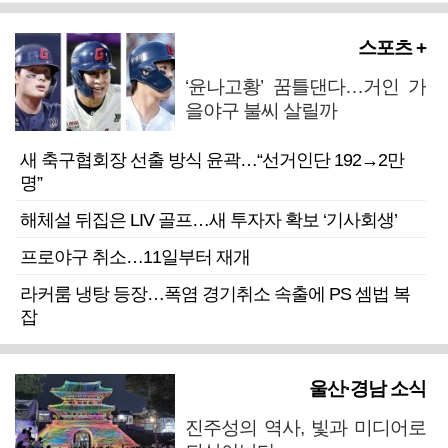
스포츠 +
‘윤나고황’ 꿈틀댄다…거인 가
을야구 불씨 살릴까
새 축구협회장 선출 방식 윤곽…“선거인단 192→2만
명”
해체설 뒤집은 LIV 골프…새 투자자 확보 ‘기사회생’
프로야구 취소…11일부터 재개
라커룸 냉탕 등장…폭염 경기취소 속출에 PS 셈법 복
잡
울산·경남 소식
진주성의 역사, 빛과 미디어로