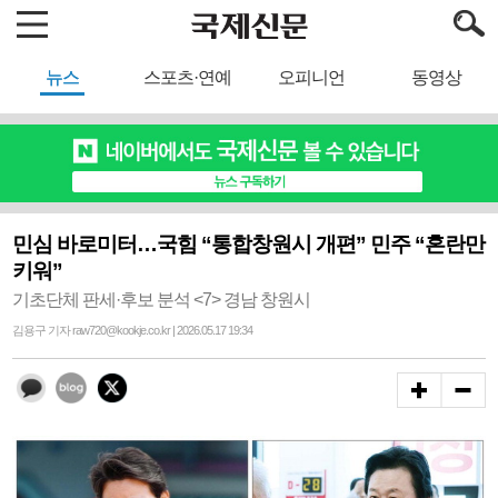
뉴스
스포츠·연예
오피니언
동영상
민심 바로미터…국힘 “통합창원시 개편” 민주 “혼란만
키워”
기초단체 판세·후보 분석 <7> 경남 창원시
김용구 기자 raw720@kookje.co.kr | 2026.05.17 19:34