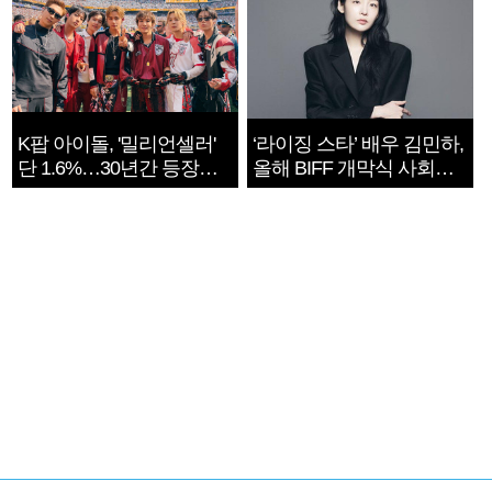
K팝 아이돌, '밀리언셀러'
‘라이징 스타’ 배우 김민하,
단 1.6%…30년간 등장
올해 BIFF 개막식 사회자
1182개팀 전수조사
확정