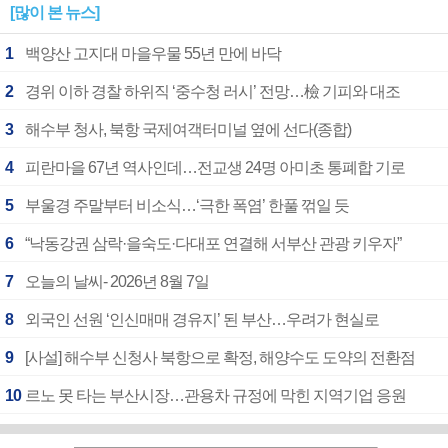
[많이 본 뉴스]
1
백양산 고지대 마을우물 55년 만에 바닥
2
경위 이하 경찰 하위직 ‘중수청 러시’ 전망…檢 기피와 대조
3
해수부 청사, 북항 국제여객터미널 옆에 선다(종합)
4
피란마을 67년 역사인데…전교생 24명 아미초 통폐합 기로
5
부울경 주말부터 비소식…‘극한 폭염’ 한풀 꺾일 듯
6
“낙동강권 삼락·을숙도·다대포 연결해 서부산 관광 키우자”
7
오늘의 날씨- 2026년 8월 7일
8
외국인 선원 ‘인신매매 경유지’ 된 부산…우려가 현실로
9
[사설] 해수부 신청사 북항으로 확정, 해양수도 도약의 전환점
10
르노 못 타는 부산시장…관용차 규정에 막힌 지역기업 응원