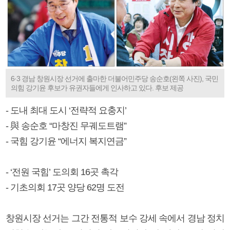
6·3 경남 창원시장 선거에 출마한 더불어민주당 송순호(왼쪽 사진), 국민
의힘 강기윤 후보가 유권자들에게 인사하고 있다. 후보 제공
- 도내 최대 도시 ‘전략적 요충지’
- 與 송순호 “마창진 무궤도트램”
- 국힘 강기윤 “에너지 복지연금”
- ‘전원 국힘’ 도의회 16곳 촉각
- 기초의회 17곳 양당 62명 도전
창원시장 선거는 그간 전통적 보수 강세 속에서 경남 정치