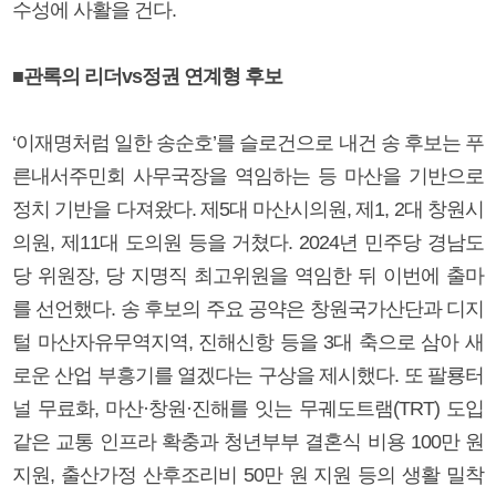
수성에 사활을 건다.
■관록의 리더vs정권 연계형 후보
‘이재명처럼 일한 송순호’를 슬로건으로 내건 송 후보는 푸
른내서주민회 사무국장을 역임하는 등 마산을 기반으로
정치 기반을 다져왔다. 제5대 마산시의원, 제1, 2대 창원시
의원, 제11대 도의원 등을 거쳤다. 2024년 민주당 경남도
당 위원장, 당 지명직 최고위원을 역임한 뒤 이번에 출마
를 선언했다. 송 후보의 주요 공약은 창원국가산단과 디지
털 마산자유무역지역, 진해신항 등을 3대 축으로 삼아 새
로운 산업 부흥기를 열겠다는 구상을 제시했다. 또 팔룡터
널 무료화, 마산·창원·진해를 잇는 무궤도트램(TRT) 도입
같은 교통 인프라 확충과 청년부부 결혼식 비용 100만 원
지원, 출산가정 산후조리비 50만 원 지원 등의 생활 밀착