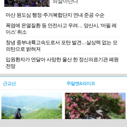
되살아난다
마산 원도심 행정·주거복합단지 연내 준공 수순
폭염에 온열질환 등 안전사고 우려… 양산시, '어필 레
이스' 취소
창녕 중부내륙고속도로서 포탄 발견…살상력 없는 모
의탄으로 밝혀져
입원환자가 연달아 사망한 울산 한 정신의료기관 폐원
전망
근교산
주말엔&라이프