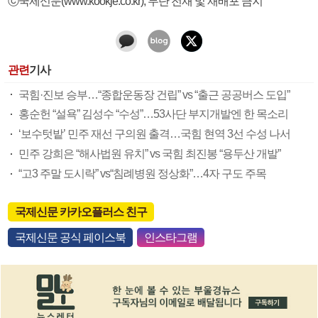
ⓒ국제신문(www.kookje.co.kr), 무단 전재 및 재배포 금지
관련
기사
국힘·진보 승부…“종합운동장 건립” vs “출근 공공버스 도입”
홍순헌 “설욕” 김성수 “수성”…53사단 부지개발엔 한 목소리
‘보수텃밭’ 민주 재선 구의원 출격…국힘 현역 3선 수성 나서
민주 강희은 “해사법원 유치” vs 국힘 최진봉 “용두산 개발”
“고3 주말 도시락” vs“침례병원 정상화”…4자 구도 주목
국제신문 카카오플러스 친구
국제신문 공식 페이스북
인스타그램