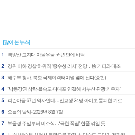
[많이 본 뉴스]
1
백양산 고지대 마을우물 55년 만에 바닥
2
경위 이하 경찰 하위직 ‘중수청 러시’ 전망…檢 기피와 대조
3
해수부 청사, 북항 국제여객터미널 옆에 선다(종합)
4
“낙동강권 삼락·을숙도·다대포 연결해 서부산 관광 키우자”
5
피란마을 67년 역사인데…전교생 24명 아미초 통폐합 기로
6
오늘의 날씨- 2026년 8월 7일
7
부울경 주말부터 비소식…‘극한 폭염’ 한풀 꺾일 듯
8
[사설] 해수부 신청사 북항으로 확정, 해양수도 도약의 전환점