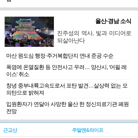
울산·경남 소식
진주성의 역사, 빛과 미디어로
되살아난다
마산 원도심 행정·주거복합단지 연내 준공 수순
폭염에 온열질환 등 안전사고 우려… 양산시, '어필 레
이스' 취소
창녕 중부내륙고속도로서 포탄 발견…살상력 없는 모
의탄으로 밝혀져
입원환자가 연달아 사망한 울산 한 정신의료기관 폐원
전망
근교산
주말엔&라이프