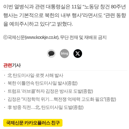
이번 열병식과 관련 대통령실은 11일 “노동당 창건 80주년
행사는 기본적으로 북한의 내부 행사”라면서도 “관련 동향
을 예의주시하고 있다”고 밝혔다.
ⓒ국제신문(www.kookje.co.kr), 무단 전재 및 재배포 금지
관련
기사
北 탄도미사일·로켓 서해 발사
북한 이틀연속 탄도미사일 발사(종합)
트럼프 ‘러브콜’하자 김정은 방사포 도발(종합)
김정은 “지정학적 위기…핵전쟁 억제력 고도화 필요”(종합)
李 방중 직전…北, 탄도미사일 도발(종합)
국제신문 카카오플러스 친구