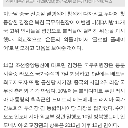
신형 대륙간탄도미사일(ICBM) 화성-20형을 등장시켰다. 연합뉴스
지난달 중국 전승절 열병식에 참석해 다자외교 무대에 첫
등장한 김정은 북한 국무위원장이 이번엔 비(非)서방 11개
국 고위 인사들을 평양으로 불러들여 달라진 위상을 과시
했다. 외교적으로 ‘은둔의 외톨이’에서 ‘글로벌 플레이
어’로 변모하고 있음을 보여준 것이다.
11일 조선중앙통신에 따르면 김정은 국무위원장은 통룬
시술릿 라오스 국가주석과 7일 회담하고, 9일에는 베트남
최고지도자 또 럼 공산당 서기장, 중국의 서열 2위 리창 국
무원 총리와 각각 만났다. 10일에는 블라디미르 푸틴 러시
아 대통령의 최측근인 드미트리 메드베데프 러시아 국가
안보회의 부의장 겸 통합러시아당 의장을 접견했다. 수기
오노 인도네시아 외교부 장관 일행도 10일 방북했는데, 인
도네시아 외교장관의 방북은 2013년 이후 12년 만이다.