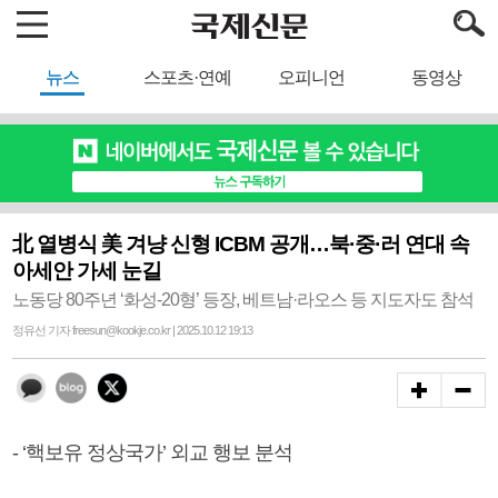
뉴스
스포츠·연예
오피니언
동영상
北 열병식 美 겨냥 신형 ICBM 공개…북·중·러 연대 속
아세안 가세 눈길
노동당 80주년 ‘화성-20형’ 등장, 베트남·라오스 등 지도자도 참석
정유선 기자 freesun@kookje.co.kr | 2025.10.12 19:13
- ‘핵보유 정상국가’ 외교 행보 분석