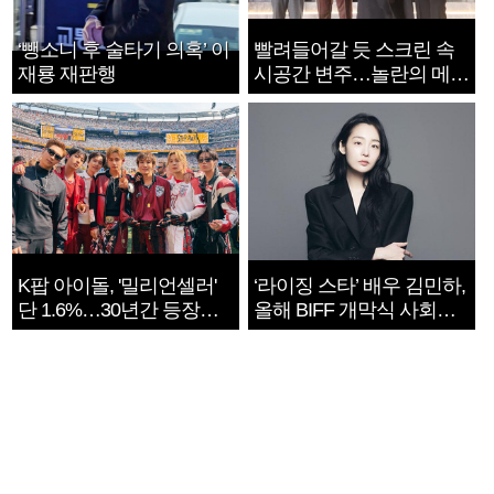
‘뺑소니 후 술타기 의혹’ 이
빨려들어갈 듯 스크린 속
재룡 재판행
시공간 변주…놀란의 메시
지는 ‘전쟁 속죄’
K팝 아이돌, '밀리언셀러'
‘라이징 스타’ 배우 김민하,
단 1.6%…30년간 등장
올해 BIFF 개막식 사회자
1182개팀 전수조사
확정