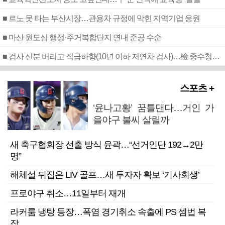
■ 르노 못 타는 부산시장…관용차 규정에 막힌 지역기업 응원
■ 마산 원도심 행정·주거복합단지 연내 준공 수순
■ 검사 신분 버리고 직급하향(10년 이하 저연차 검사)…檢 중수청행 기피
스포츠 +
‘윤나고황’ 꿈틀댄다…거인 가
을야구 불씨 살릴까
새 축구협회장 선출 방식 윤곽…“선거인단 192→2만
명”
해체설 뒤집은 LIV 골프…새 투자자 확보 ‘기사회생’
프로야구 취소…11일부터 재개
라커룸 냉탕 등장…폭염 경기취소 속출에 PS 셈법 복
잡