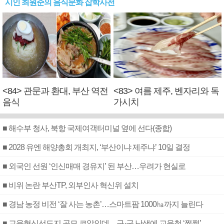
시인 최원준의 음식문화 잡학사전
<84> 관문과 환대, 부산 역전
<83> 여름 제주, 벤자리와 독
음식
가시치
■ 해수부 청사, 북항 국제여객터미널 옆에 선다(종합)
■ 2028 유엔 해양총회 개최지, ‘부산이냐 제주냐’ 10일 결정
■ 외국인 선원 ‘인신매매 경유지’ 된 부산…우려가 현실로
■ 비위 논란 부산TP, 외부인사 혁신위 설치
■ 경남 농정 비전 ‘잘 사는 농촌’…스마트팜 1000㏊까지 늘린다
■ 교육혁신선도지 공모 코앞인데…구·군 난색에 교육청 ‘쩔쩔’