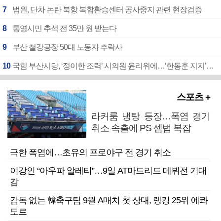
7
법원, 단차 논란 북항 복합환승센터 공사중지 관련 현장검증
8
통영시민 추석 전 35만 원 받는다
9
부산 철강공장 50대 노동자 추락사
10
국힘 부산시당, ‘정이한 조력’ 시의원 윤리위에…‘한동훈 지지’도 신고접수
스포츠 +
라커룸 냉탕 등장…폭염 경기
취소 속출에 PS 셈법 복잡
극한 폭염에…초유의 프로야구 전 경기 취소
이강인 “아우파 알레티”…9일 AT마드리드 데뷔전 기대
감
감독 없는 韓축구팀 9월 A매치 첫 상대, 랭킹 25위 에콰
도르