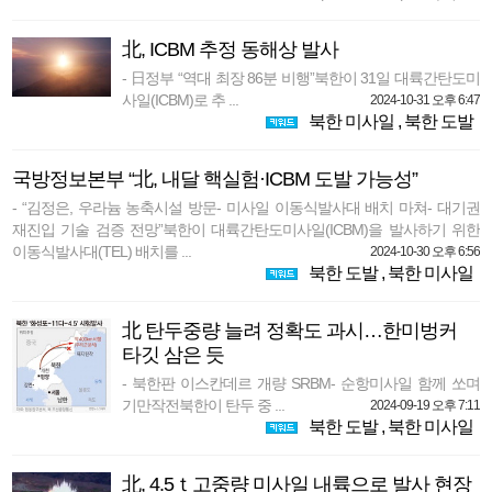
北, ICBM 추정 동해상 발사
- 日정부 “역대 최장 86분 비행”북한이 31일 대륙간탄도미
사일(ICBM)로 추 ...
2024-10-31 오후 6:47
북한 미사일
,
북한 도발
국방정보본부 “北, 내달 핵실험·ICBM 도발 가능성”
- “김정은, 우라늄 농축시설 방문- 미사일 이동식발사대 배치 마쳐- 대기권
재진입 기술 검증 전망”북한이 대륙간탄도미사일(ICBM)을 발사하기 위한
이동식발사대(TEL) 배치를 ...
2024-10-30 오후 6:56
북한 도발
,
북한 미사일
北 탄두중량 늘려 정확도 과시…한미벙커
타깃 삼은 듯
- 북한판 이스칸데르 개량 SRBM- 순항미사일 함께 쏘며
기만작전북한이 탄두 중 ...
2024-09-19 오후 7:11
북한 도발
,
북한 미사일
北, 4.5ｔ고중량 미사일 내륙으로 발사 현장