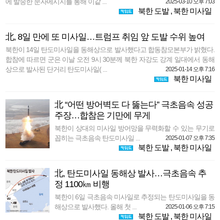
에 발송한 문자메시지를 통해 이같 ...
2025-03-10 오후 7:03
북한 도발
,
북한 미사일
北, 8일 만에 또 미사일…트럼프 취임 앞 도발 수위 높여
북한이 14일 탄도미사일을 동해상으로 발사했다고 합동참모본부가 밝혔다.
합참에 따르면 군은 이날 오전 9시 30분께 북한 자강도 강계 일대에서 동해
상으로 발사된 단거리 탄도미사일( ...
2025-01-14 오후 7:16
북한 미사일
北 “어떤 방어벽도 다 뚫는다” 극초음속 성공
주장…합참은 기만에 무게
북한이 상대의 미사일 방어망을 무력화할 수 있는 무기로
꼽히는 극초음속 탄도미사일 ...
2025-01-07 오후 7:35
북한 도발
,
북한 미사일
北, 탄도미사일 동해상 발사…극초음속 추
정 1100㎞ 비행
북한이 6일 극초음속 미사일로 추정되는 탄도미사일을 동
해상으로 발사했다. 올해 첫 ...
2025-01-06 오후 7:15
북한 도발
,
북한 미사일