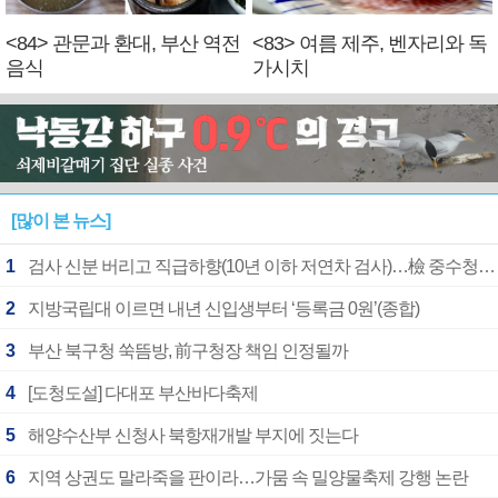
<84> 관문과 환대, 부산 역전
<83> 여름 제주, 벤자리와 독
음식
가시치
[많이 본 뉴스]
1
검사 신분 버리고 직급하향(10년 이하 저연차 검사)…檢 중수청행 기피
2
지방국립대 이르면 내년 신입생부터 ‘등록금 0원’(종합)
3
부산 북구청 쑥뜸방, 前구청장 책임 인정될까
4
[도청도설] 다대포 부산바다축제
5
해양수산부 신청사 북항재개발 부지에 짓는다
6
지역 상권도 말라죽을 판이라…가뭄 속 밀양물축제 강행 논란