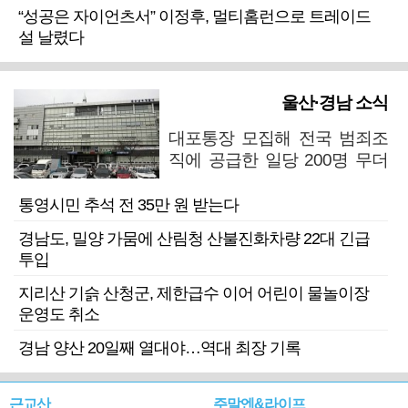
“성공은 자이언츠서” 이정후, 멀티홈런으로 트레이드
설 날렸다
울산·경남 소식
대포통장 모집해 전국 범죄조
직에 공급한 일당 200명 무더
기 검거
통영시민 추석 전 35만 원 받는다
경남도, 밀양 가뭄에 산림청 산불진화차량 22대 긴급
투입
지리산 기슭 산청군, 제한급수 이어 어린이 물놀이장
운영도 취소
경남 양산 20일째 열대야…역대 최장 기록
근교산
주말엔&라이프