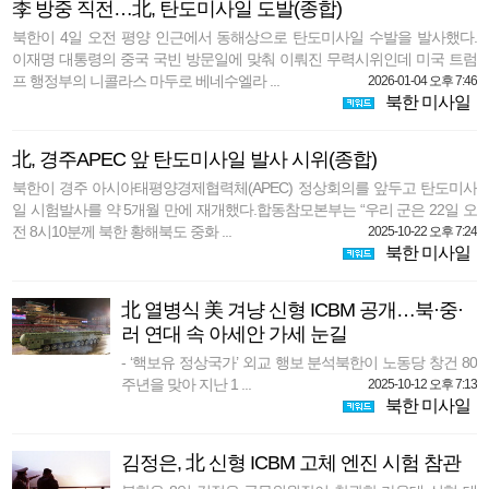
李 방중 직전…北, 탄도미사일 도발(종합)
북한이 4일 오전 평양 인근에서 동해상으로 탄도미사일 수발을 발사했다.
이재명 대통령의 중국 국빈 방문일에 맞춰 이뤄진 무력시위인데 미국 트럼
프 행정부의 니콜라스 마두로 베네수엘라 ...
2026-01-04 오후 7:46
북한 미사일
北, 경주APEC 앞 탄도미사일 발사 시위(종합)
북한이 경주 아시아태평양경제협력체(APEC) 정상회의를 앞두고 탄도미사
일 시험발사를 약 5개월 만에 재개했다.합동참모본부는 “우리 군은 22일 오
전 8시10분께 북한 황해북도 중화 ...
2025-10-22 오후 7:24
북한 미사일
北 열병식 美 겨냥 신형 ICBM 공개…북·중·
러 연대 속 아세안 가세 눈길
- ‘핵보유 정상국가’ 외교 행보 분석북한이 노동당 창건 80
주년을 맞아 지난 1 ...
2025-10-12 오후 7:13
북한 미사일
김정은, 北 신형 ICBM 고체 엔진 시험 참관