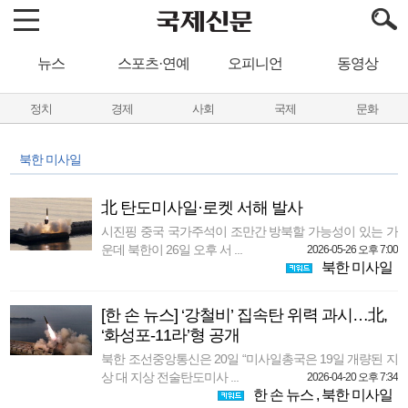
뉴스
스포츠·연예
오피니언
동영상
정치
경제
사회
국제
문화
북한 미사일
北 탄도미사일·로켓 서해 발사
시진핑 중국 국가주석이 조만간 방북할 가능성이 있는 가
운데 북한이 26일 오후 서 ...
2026-05-26 오후 7:00
북한 미사일
[한 손 뉴스] ‘강철비’ 집속탄 위력 과시…北,
‘화성포-11라’형 공개
북한 조선중앙통신은 20일 “미사일총국은 19일 개량된 지
상 대 지상 전술탄도미사 ...
2026-04-20 오후 7:34
한 손 뉴스
,
북한 미사일