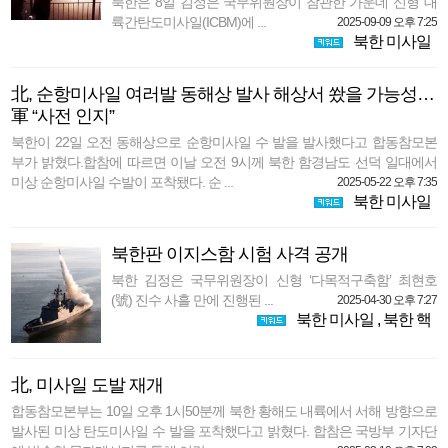
북한은 8일 김정은 국무위원장이 참관한 가운데 신형 대
륙간탄도미사일(ICBM)에 ...
2025-09-09 오후 7:25
북한 미사일
北, 순항미사일 여러발 동해상 발사 해상서 쐈을 가능성…
軍 “사전 인지”
북한이 22일 오전 동해상으로 순항미사일 수 발을 발사했다고 합동참모본
부가 밝혔다.합참에 따르면 이날 오전 9시께 북한 함경남도 선덕 일대에서
미상 순항미사일 수발이 포착됐다. 순 ...
2025-05-22 오후 7:35
북한 미사일
북한판 이지스함 시험 사격 공개
북한 김정은 국무위원장이 신형 ‘다목적구축함’ 최현호
(號) 진수 사흘 만에 진행된 ...
2025-04-30 오후 7:27
북한 미사일
,
북한 핵
北, 미사일 도발 재개
합동참모본부는 10일 오후 1시50분께 북한 황해도 내륙에서 서해 방향으로
발사된 미상 탄도미사일 수 발을 포착했다고 밝혔다. 합참은 국방부 기자단