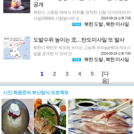
공개
북한이 고중량 재래식 탄두를 장착한 신형 단거리탄도미
사일(SRBM) 시험발사에 성 ...
2024-09-19 오후 7:08
북한 도발
,
북한 미사일
도발수위 높이는 北…탄도미사일 또 발사
북한이 핵탄두 제조에 쓰이는 고농축 우라늄(HEU) 제조시
설을 공개한 지 닷새 만 ...
2024-09-18 오후 7:00
북한 도발
,
북한 미사일
1
2
3
4
5
[다
음]
시인 최원준의 부산탐식 프로젝트