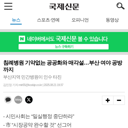
뉴스
스포츠·연예
오피니언
동영상
침례병원 기약없는 공공화와 매각설…부산 여야 공방
까지
부산지역 민간병원이 인수 타진
김민정 기자 min55@kookje.co.kr | 2025.08.21 19:37
- 시민사회는 “밀실행정 중단하라”
- 市 “시장공약 완수할 것” 선그어