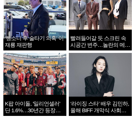
‘뺑소니 후 술타기 의혹’ 이
빨려들어갈 듯 스크린 속
재룡 재판행
시공간 변주…놀란의 메시
지는 ‘전쟁 속죄’
K팝 아이돌, '밀리언셀러'
‘라이징 스타’ 배우 김민하,
단 1.6%…30년간 등장
올해 BIFF 개막식 사회자
1182개팀 전수조사
확정