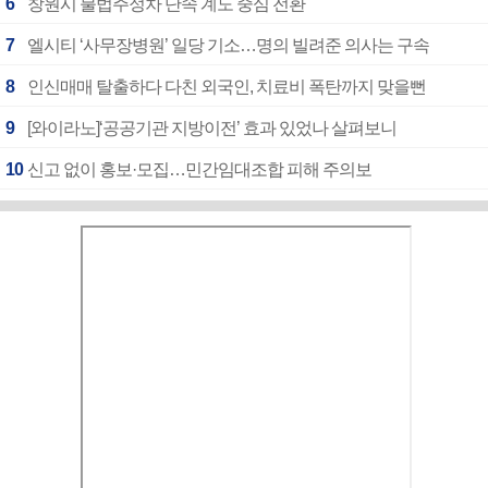
6
창원시 불법주정차 단속 계도 중심 전환
7
엘시티 ‘사무장병원’ 일당 기소…명의 빌려준 의사는 구속
8
인신매매 탈출하다 다친 외국인, 치료비 폭탄까지 맞을뻔
9
[와이라노]‘공공기관 지방이전’ 효과 있었나 살펴보니
10
신고 없이 홍보·모집…민간임대조합 피해 주의보