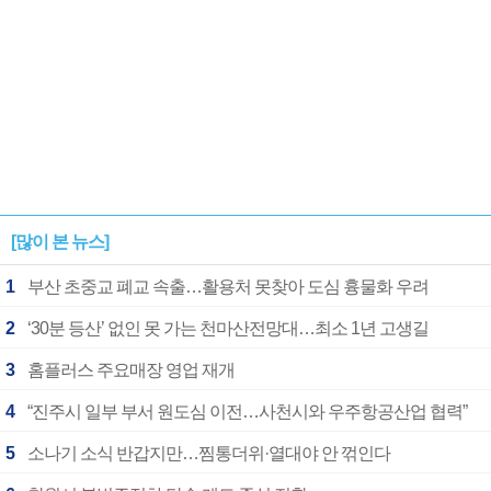
[많이 본 뉴스]
1
부산 초중교 폐교 속출…활용처 못찾아 도심 흉물화 우려
2
‘30분 등산’ 없인 못 가는 천마산전망대…최소 1년 고생길
3
홈플러스 주요매장 영업 재개
4
“진주시 일부 부서 원도심 이전…사천시와 우주항공산업 협력”
5
소나기 소식 반갑지만…찜통더위·열대야 안 꺾인다