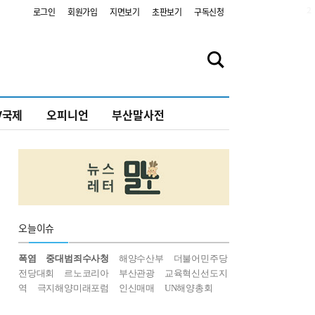
2
로그인
회원가입
지면보기
초판보기
구독신청
V국제
오피니언
부산말사전
오늘
이슈
폭염
중대범죄수사청
해양수산부
더불어민주당
전당대회
르노코리아
부산관광
교육혁신선도지
역
극지해양미래포럼
인신매매
UN해양총회