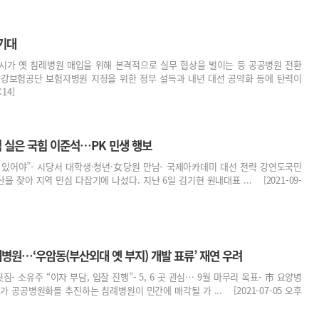
기대
산시가 옛 침례병원 매입을 위해 본격적으로 실무 협상을 벌이는 등 공공병원 전환
건강보험공단 보험자병원 지정을 위한 정부 설득과 내년 대선 공약화 등에 탄력이
14]
 실은 국힘 이준석…PK 민생 행보
 있어야”- 시당서 대학생·청년·女당원 만남- 국제아카데미 대선 전략 강연도국민
을 찾아 지역 민심 다잡기에 나섰다. 지난 6일 김기현 원내대표 ... [2021-09-
병원…‘우암동(부산외대 옛 부지) 개발 표류’ 재연 우려
짐- 소유주 “이자 부담, 입찰 진행”- 5, 6 곳 관심… 9월 마무리 목표- 市 요양병
 공공병원화를 추진하는 침례병원이 민간에 매각될 가 ... [2021-07-05 오후