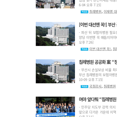
6-04 오후 7:15]
,
침례병원
이재명 대
[이번 대선엔 꼭!] 부
- 파산 뒤 보험자병원 필요
양당 이번엔 꼭 매듭지어야6·
오후 7:26]
,
이번 대선엔 꼭!
침
침례병원 공공화 案 “
- 부산시 손실보상 비율 
부산 침례병원의 보험자병원 
10-09 오후 7:15]
,
국정감사
침례병원
여야 앞다퉈 “침례병원
- 민주당 지도부 강력 의지
앞으로 다가온 가운데 지역 숙
오후 7:11]