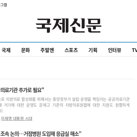
타그램
국제
문화
주말엔
스포츠
기획
인터뷰
T
공의료기관 추가로 필요"
앞으로 지방의료 활성화를 위해서는 중앙정부가 설립·운영을 책임지는 공공의료기관
데 거기에 대한 운영도 문제고 기존의 지방의료원들에 대한 지원도 원활하게
5]
,
이재명 대통령 시대
 조속 논의…거점병원 도입해 응급실 해소”