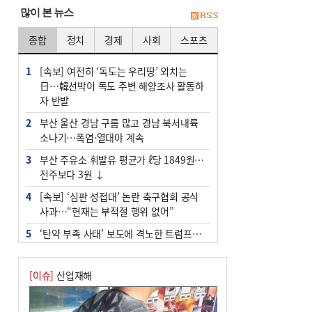
많이 본 뉴스
종합
정치
경제
사회
스포츠
1
[속보] 여전히 ‘독도는 우리땅’ 외치는
日…韓선박이 독도 주변 해양조사 활동하
자 반발
2
부산 울산 경남 구름 많고 경남 북서내륙
소나기…폭염·열대야 계속
3
부산 주유소 휘발유 평균가 ℓ당 1849원…
전주보다 3원 ↓
4
[속보] ‘심판 성접대’ 논란 축구협회 공식
사과…“현재는 부적절 행위 없어”
5
‘탄약 부족 사태’ 보도에 격노한 트럼프…
군사기밀 유출자 색출 지시
6
"올해 코스피 사이드카 43회 중 25회는 삼
[이슈]
산업재해
전닉스 ETF 이후 발생"
7
[속보]‘尹 탄핵 반대’ 세계로교회 손현보,