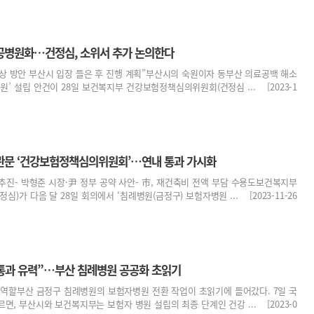
공병원화…건정심, 소위서 추가 논의한다
보상 방안 부산시 입장 들은 후 진행 계획”부산시의 숙원이자 동부산 의료공백 해소
원’ 설립 안건이 28일 보건복지부 건강보험정책심의위원회(건정심 ... [2023-1
관문 ‘건강보험정책심의위원회’…연내 통과 가시화
 추진- 박형준 시장·尹 정부 공약 사안- 市, 재건축비 전액 부담 수용도보건복지부
가 다음 달 28일 회의에서 ‘침례병원(금정구) 보험자병원 ... [2023-11-26
 통과 유력”…부산 침례병원 공공화 초읽기
큰 역할부산 금정구 침례병원의 보험자병원 전환 작업이 초읽기에 들어갔다. 7일 국
면, 부산시와 보건복지부는 보험자 병원 설립의 최종 단계인 건강 ... [2023-0