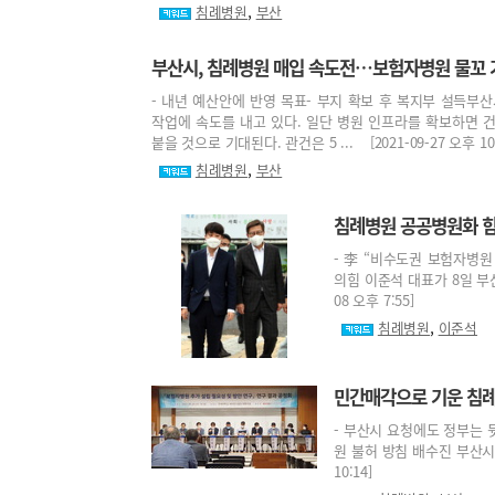
,
침례병원
부산
부산시, 침례병원 매입 속도전…보험자병원 물꼬 
- 내년 예산안에 반영 목표- 부지 확보 후 복지부 설득부
작업에 속도를 내고 있다. 일단 병원 인프라를 확보하면 
붙을 것으로 기대된다. 관건은 5 ... [2021-09-27 오후 10:
,
침례병원
부산
침례병원 공공병원화 힘
- 李 “비수도권 보험자병원
의힘 이준석 대표가 8일 부산
08 오후 7:55]
,
침례병원
이준석
민간매각으로 기운 침례
- 부산시 요청에도 정부는 뒷
원 불허 방침 배수진 부산시가
10:14]