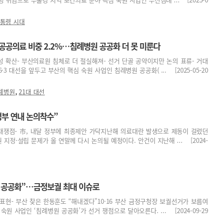
통령 시대
산 공공의료 비중 2.2%…침례병원 공공화 더 못 미룬다
성 확산- 부산의료원 침체로 더 절실해져- 선거 단골 공약이지만 논의 표류- 거대
3 대선을 앞두고 부산의 핵심 숙원 사업인 침례병원 공공화( ... [2025-05-20
,
례병원
21대 대선
정부 연내 논의착수”
최대쟁점- 市, 내달 정부에 최종제안 가닥지난해 의료대란 발생으로 제동이 걸렸던
지정·설립 문제가 올 연말께 다시 논의될 예정이다. 안건이 지난해 ... [2024-
 공공화”…금정보궐 최대 이슈로
 표현- 부산 찾은 한동훈도 “해내겠다”10·16 부산 금정구청장 보궐선거가 보름여
원 사업인 ‘침례병원 공공화’가 선거 쟁점으로 달아오른다. ... [2024-09-29