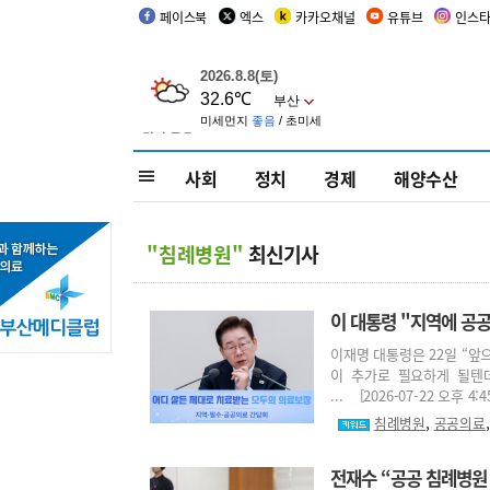
페이스북
엑스
카카오채널
유튜브
인스
사회
정치
경제
해양수산
"침례병원"
최신기사
이 대통령 "지역에 공
이재명 대통령은 22일 “
이 추가로 필요하게 될텐
... [2026-07-22 오후 4:4
,
침례병원
공공의료
전재수 “공공 침례병원