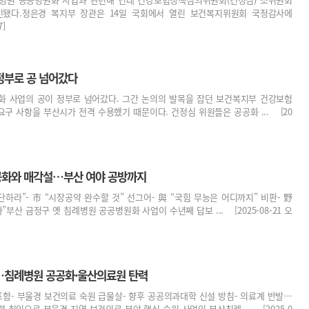
인됐다.정은경 복지부 장관은 14일 국회에서 열린 보건복지위원회 국정감사에
7]
정부로 공 넘어갔다
화 사업의 공이 정부로 넘어갔다. 그간 논의의 발목을 잡던 보건복지부 건강보험
구 사항을 부산시가 전격 수용했기 때문이다. 건정심 위원들은 공공화 ... [20
공화와 매각설…부산 여야 공방까지
단하라”- 市 “시장공약 완수할 것” 선그어- 與 “국힘 무능은 어디까지” 비판- 野
부산 금정구 옛 침례병원 공공병원화 사업이 수년째 답보 ... [2025-08-21 오
…침례병원 공공화·울산의료원 탄력
포함- 부울경 보건의료 숙원 급물살- 향후 공공의과대학 신설 방침- 의료계 반발…
 취임으로 부울경 지역 보건의료 분야 핵심 숙원 사업인 부산침례 ... [2025-0