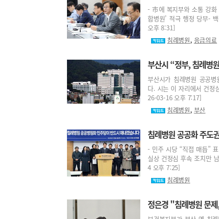
- 市에 복지부와 소통 강화
합병원’ 적극 행정 당부- 백
오후 8:31]
,
침례병원
응급의료
부산시 “정부, 침례병
부산시가 침례병원 공공병
다. 시는 이 자리에서 건정심
26-03-16 오후 7:17]
,
침례병원
부산
침례병원 공공화 주도권
- 민주 시당 “직접 매듭”
실상 건정심 후속 조치만 남아
4 오후 7:25]
침례병원
정은경 "침례병원 문제
보건복지부가 부산 옛 침례