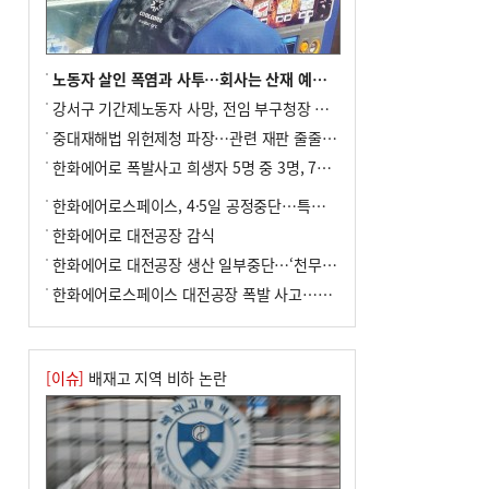
백악관서 트럼프 접견
8
서울 중랑구서 흉기 난동…60대 남성 2명
사망
노동자 살인 폭염과 사투…회사는 산재 예방·전기료 절감 전력
9
부산 앞바다에 기름 425ℓ 유출한 러시아
강서구 기간제노동자 사망, 전임 부구청장 檢 송치
화물선 적발
중대재해법 위헌제청 파장…관련 재판 줄줄이 브레이크
10
입추 지났지만 푹푹 찐다…온열질환자 10
한화에어로 폭발사고 희생자 5명 중 3명, 7일 영면
년 만에 3배
한화에어로스페이스, 4·5일 공정중단…특별 안전점검
한화에어로 대전공장 감식
한화에어로 대전공장 생산 일부중단…‘천무’ 수출 비상
한화에어로스페이스 대전공장 폭발 사고…5명 사망·2명 부상(종합)
[이슈]
배재고 지역 비하 논란