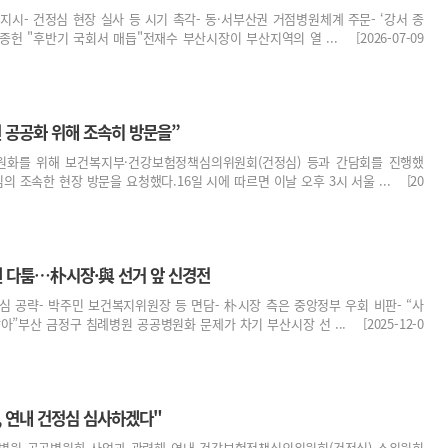
 지시- 건정심 현장 실사 등 시기 촉각- 동·서부산권 거점병원체계 주문- ‘강서 종
종헌 "후반기 국회서 매듭"전재수 부산시장이 부산지역의 열 ... [2026-07-09
원 공공화 위해 조속히 방문을”
원화를 위해 보건복지부·건강보험정책심의위원회(건정심) 등과 간담회를 진행했
의 조속한 현장 방문을 요청했다.16일 시에 따르면 이날 오후 3시 서울 ... [20
 다툼…朴시장·與 선거 앞 신경전
 표심 공략- 박주민 보건복지위원장 등 면담- 朴시장 측은 중앙정부 우회 비판- “사
”부산 금정구 침례병원 공공병원화 문제가 차기 부산시장 선 ... [2025-12-0
, 연내 건정심 심사하겠다"
병원 공공병원화 사업과 관련해 연내 건강보험정책심의위원회(건정심) 소위원회