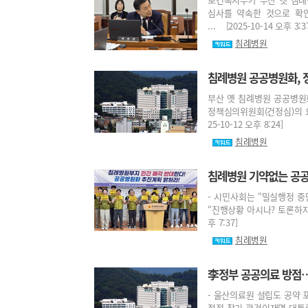
심사를 약속한 것으로 확
... [2025-10-14 오후 3:3
침례병원
침례병원 공공병원화, 
부산 옛 침례병원 공공병원
정책심의위원회(건정심)의 요
25-10-12 오후 8:24]
침례병원
침례병원 기약없는 공
- 시민사회는 “밀실행정 중
“진행상황 아시나? 토론하자”
후 7:37]
침례병원
李정부 공공의료 방점
- 울산의료원 설립도 공약 
접점 찾기 관건이재명 대통령