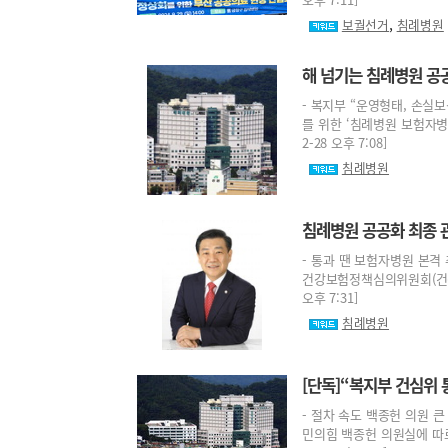
,
보궐선거
침례병원
해 넘기는 침례병원 공
- 복지부 “운영형태, 손실
를 위한 ‘침례병원 보험자병
2-28 오후 7:08]
침례병원
침례병원 공공화 최종 
- 통과 땐 보험자병원 본격
건강보험정책심의위원회(건정심)
오후 7:31]
침례병원
[단독]“복지부 건심위
- 절차 속도 백종헌 의원 
민의힘 백종헌 의원실에 따르