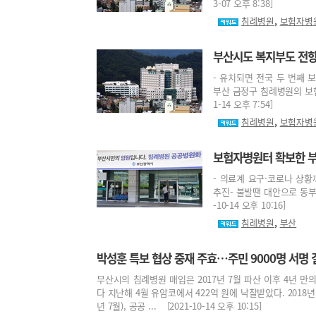
3-07 오후 8:38]
,
침례병원
보험자병
부산시도 복지부도 전향
- 유치되면 전국 두 번째 
부산 금정구 침례병원의 보험
1-14 오후 7:54]
,
침례병원
보험자병
보험자병원터 확보한 부
- 의료계 요구·코로나 상황
추진- 불발땐 대안으로 동부
-10-14 오후 10:16]
,
침례병원
부산
박성훈 특보 협상 중재 주효…주민 9000명 서명 
부산시의 침례병원 매입은 2017년 7월 파산 이후 4년 만
다 지난해 4월 유암코에서 422억 원에 낙찰받았다. 2018
년 7월), 공공 ... [2021-10-14 오후 10:15]