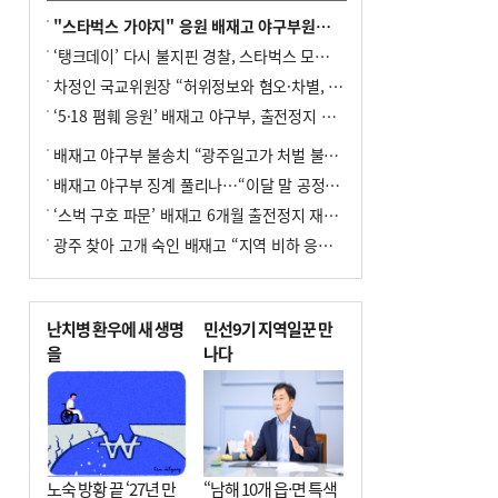
"스타벅스 가야지" 응원 배재고 야구부원들, 학교서 징계 처분
‘탱크데이’ 다시 불지핀 경찰, 스타벅스 모욕 혐의 압수수색
차정인 국교위원장 “허위정보와 혐오·차별, 학교 교실까지 유입"
‘5·18 폄훼 응원’ 배재고 야구부, 출전정지 6개월→1개월 감경
배재고 야구부 불송치 “광주일고가 처벌 불원 의사 표해”
배재고 야구부 징계 풀리나…“이달 말 공정위서 재심의”
‘스벅 구호 파문’ 배재고 6개월 출전정지 재심 신청키로
광주 찾아 고개 숙인 배재고 “지역 비하 응원 잘못”(종합)
난치병 환우에 새 생명
민선9기 지역일꾼 만
을
나다
노숙 방황 끝 ‘27년 만
“남해 10개 읍·면 특색