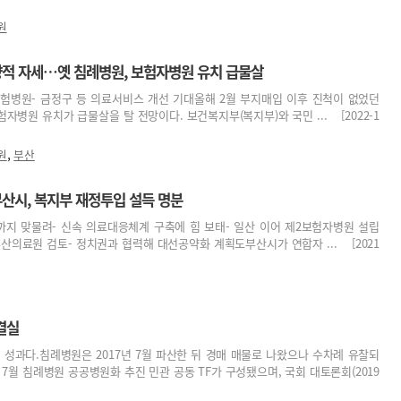
원
적 자세…옛 침례병원, 보험자병원 유치 급물살
보험병원- 금정구 등 의료서비스 개선 기대올해 2월 부지매입 이후 진척이 없었던
자병원 유치가 급물살을 탈 전망이다. 보건복지부(복지부)와 국민 ... [2022-1
,
원
부산
산시, 복지부 재정투입 설득 명분
까지 맞물려- 신속 의료대응체계 구축에 힘 보태- 일산 이어 제2보험자병원 설립
산의료원 검토- 정치권과 협력해 대선공약화 계획도부산시가 연합자 ... [2021
결실
의 성과다.침례병원은 2017년 7월 파산한 뒤 경매 매물로 나왔으나 수차례 유찰되
년 7월 침례병원 공공병원화 추진 민관 공동 TF가 구성됐으며, 국회 대토론회(2019