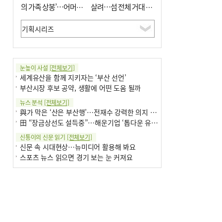
의 가족 상봉’…어머니
살려…섬 전체 거대 정
와 행복 꿈꿔
원으로 조성”
눈높이 사설
[전체보기]
세계유산을 함께 지키자는 ‘부산 선언’
부산시장 후보 공약, 생활에 어떤 도움 될까
뉴스 분석
[전체보기]
與가 막은 ‘산은 부산행’…전재수 강력한 의지 표명 없인 공염불
田 “장금상선도 설득중”…해운기업 ‘톱다운 유치전’ 가속
신통이의 신문 읽기
[전체보기]
신문 속 시대현상…뉴미디어 활용해 봐요
스포츠 뉴스 읽으면 경기 보는 눈 커져요
어떻게 생각하십니까
[전체보기]
구·군 승진 축하화분 관행 없애자니 소상공인 울상
3년째 병상에 있는 구의원…의정활동 못해도 월급 그대로
팩트체크
[전체보기]
금정산 반려견 데리고 갈 수 있나…알아보니 ‘국립공원은 출입 불가’