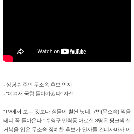
- 상당수 주민 무소속 후보 인지
- “이겨서 국힘 돌아가겠다” 자신
“TV에서 보는 것보다 실물이 훨씬 낫네, 7번(무소속) 찍을
테니 꼭 돌아온나.” 수영구 민락동 어르신 3명은 핑크색 선
거복을 입은 무소속 장예찬 후보가 인사를 건네자마자 이