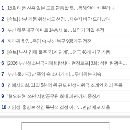
1
15호 태풍 찬홈 일본 도쿄 관통할 듯…동해안에 비 뿌리나
2
[속보] 남부 가뭄 위성서도 선명…저수지 바닥 드러났다
3
부산 해운대구 아파트 14층서 불…실외기 과열 추정
4
까마귀 탓?…폭염 속 부산 북구 986가구 정전
5
[속보] 부산·김해·울주 ‘경계 단계’…전국 48개 시군 가뭄
6
[2026 부산청소년극지체험탐험대 현장르포] 3회 : 석탄 탄광촌에서 북극 연구의 중심지로
7
부산·울산·경남 폭염 속 소나기·비…무더위는 지속
8
김해시의회, 11일 544억 원 규모 민생지원금 조례안 처리 주목
9
‘혐오표현’ 쓰면 지방공무원 최대 파면까지 중징계
10
이임생, 홍명보 선임 독단적 결정 아냐…면담 메모 제출