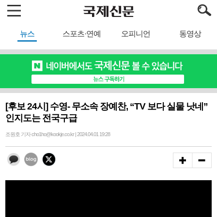
뉴스
스포츠·연예
오피니언
동영상
[후보 24시] 수영- 무소속 장예찬, “TV 보다 실물 낫네”
인지도는 전국구급
조원호 기자 cho1ho@kookje.co.kr | 2024.04.01 19:28