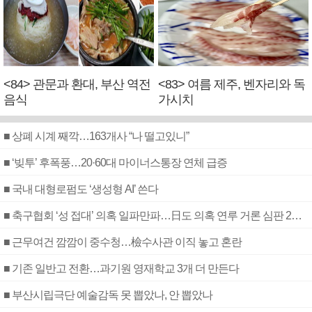
<84> 관문과 환대, 부산 역전
<83> 여름 제주, 벤자리와 독
음식
가시치
■ 상폐 시계 째깍…163개사 “나 떨고있니”
■ ‘빚투’ 후폭풍…20·60대 마이너스통장 연체 급증
■ 국내 대형로펌도 ‘생성형 AI’ 쓴다
■ 축구협회 ‘성 접대’ 의혹 일파만파…日도 의혹 연루 거론 심판 2명 조사
■ 근무여건 깜깜이 중수청…檢수사관 이직 놓고 혼란
■ 기존 일반고 전환…과기원 영재학교 3개 더 만든다
■ 부산시립극단 예술감독 못 뽑았나, 안 뽑았나