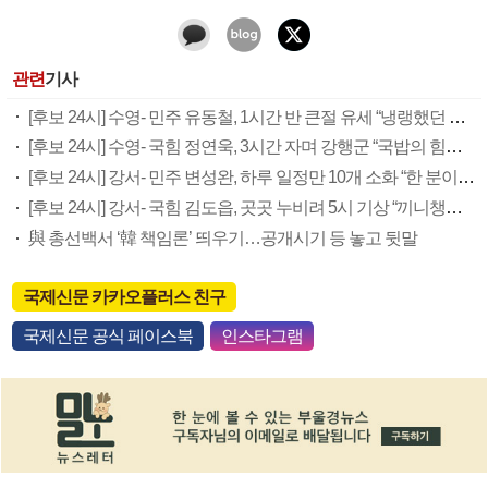
관련
기사
[후보 24시] 수영- 민주 유동철, 1시간 반 큰절 유세 “냉랭했던 민심 변화”
[후보 24시] 수영- 국힘 정연욱, 3시간 자며 강행군 “국밥의 힘으로 버텨”
[후보 24시] 강서- 민주 변성완, 하루 일정만 10개 소화 “한 분이라도 더 뵙고파”
[후보 24시] 강서- 국힘 김도읍, 곳곳 누비려 5시 기상 “끼니챙길 시간도 없죠”
與 총선백서 ‘韓 책임론’ 띄우기…공개시기 등 놓고 뒷말
국제신문 카카오플러스 친구
국제신문 공식 페이스북
인스타그램