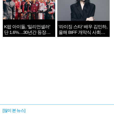
K팝 아이돌, '밀리언셀러'
‘라이징 스타’ 배우 김민하,
단 1.6%…30년간 등장
올해 BIFF 개막식 사회자
1182개팀 전수조사
확정
[많이 본 뉴스]