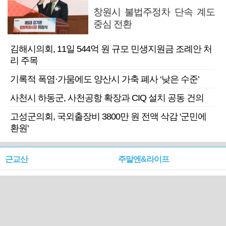
창원시 불법주정차 단속 계도
중심 전환
김해시의회, 11일 544억 원 규모 민생지원금 조례안 처
리 주목
기록적 폭염·가뭄에도 양산시 가축 폐사 ‘낮은 수준’
사천시 하동군, 사천공항 확장과 CIQ 설치 공동 건의
고성군의회, 국외출장비 3800만 원 전액 삭감 '군민에
환원'
근교산
주말엔&라이프