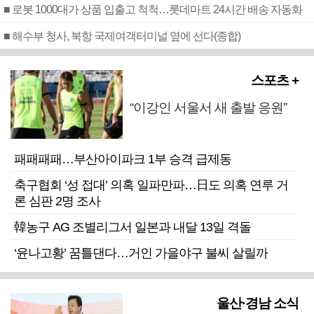
■ 로봇 1000대가 상품 입출고 척척…롯데마트 24시간 배송 자동화
■ 해수부 청사, 북항 국제여객터미널 옆에 선다(종합)
스포츠 +
“이강인 서울서 새 출발 응원”
패패패패…부산아이파크 1부 승격 급제동
축구협회 ‘성 접대’ 의혹 일파만파…日도 의혹 연루 거
론 심판 2명 조사
韓농구 AG 조별리그서 일본과 내달 13일 격돌
‘윤나고황’ 꿈틀댄다…거인 가을야구 불씨 살릴까
울산·경남 소식