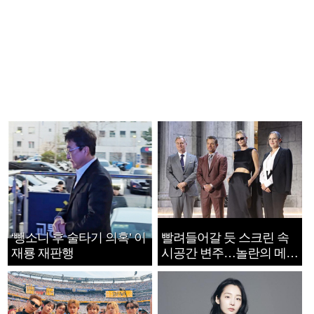
‘뺑소니 후 술타기 의혹’ 이
빨려들어갈 듯 스크린 속
재룡 재판행
시공간 변주…놀란의 메시
지는 ‘전쟁 속죄’