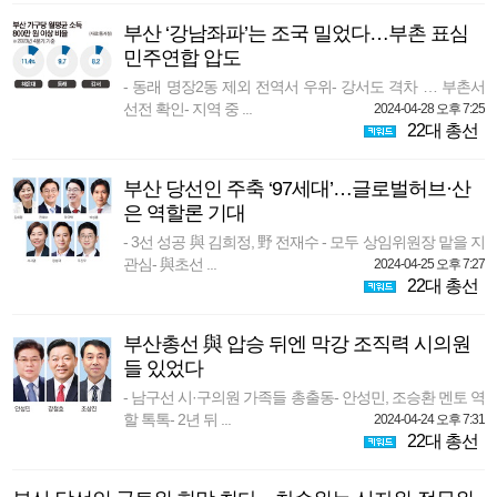
부산 ‘강남좌파’는 조국 밀었다…부촌 표심
민주연합 압도
- 동래 명장2동 제외 전역서 우위- 강서도 격차 … 부촌서
선전 확인- 지역 중 ...
2024-04-28 오후 7:25
22대 총선
부산 당선인 주축 ‘97세대’…글로벌허브·산
은 역할론 기대
- 3선 성공 與 김희정, 野 전재수 - 모두 상임위원장 맡을 지
관심- 與초선 ...
2024-04-25 오후 7:27
22대 총선
부산총선 與 압승 뒤엔 막강 조직력 시의원
들 있었다
- 남구선 시·구의원 가족들 총출동- 안성민, 조승환 멘토 역
할 톡톡- 2년 뒤 ...
2024-04-24 오후 7:31
22대 총선