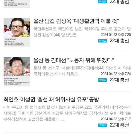
22대 총선
울산 남갑 김상욱 "대생활권역 이룰 것"
국민추천제로 국민의힘 남갑 국회의원 후보로 공천돼 당
선된 김상욱(44) 당선인은 ...
2024-04-22 오후 7:25
22대 총선
울산 동 김태선 "노동자 위해 뛰겠다"
울산 동 선거구 더불어민주당 김태선(44) 당선인이 역대
국회의원 선거에서 처음으 ...
2024-04-22 오후 7:24
22대 총선
최인호-이성권 ‘총선 때 허위사실 유포’ 공방
- 李 “무고죄 등 법적조치 할 것”더불어민주당은 22일 국민의힘 이성권(부산
사하갑) 국회의원 당선인과 이갑준 사하구청장을 공직선거법 위반 혐의로
부산경찰청에 고발장을 제출했다. ...
2024-04-22 오후 7:17
22대 총선