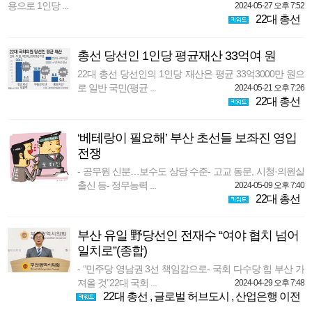
용으로 1인당 ...
2024-05-27 오후 7:52
22대 총선
총선 당선인 1인당 평균재산 33억여 원
22대 총선 당선인의 1인당 재산은 평균 33억3000만 원으
로 일반 국민(평균 ...
2024-05-21 오후 7:26
22대 총선
‘베테랑이 필요해’ 부산 초선들 보좌진 영입
전쟁
- 공무원 신분…보수도 상당 수준- 고교 동문, 시청·의원실
출신 등- 정무능력 ...
2024-05-09 오후 7:40
22대 총선
부산 유일 野당선인 전재수 “여야 협치 넘어
일치로”(종합)
- “민주당 영남권 3선 책임감으로- 국회 다수당 힘 부산 가
져올 것”22대 국회 ...
2024-04-29 오후 7:48
22대 총선
,
글로벌 허브도시
,
산업은행 이전