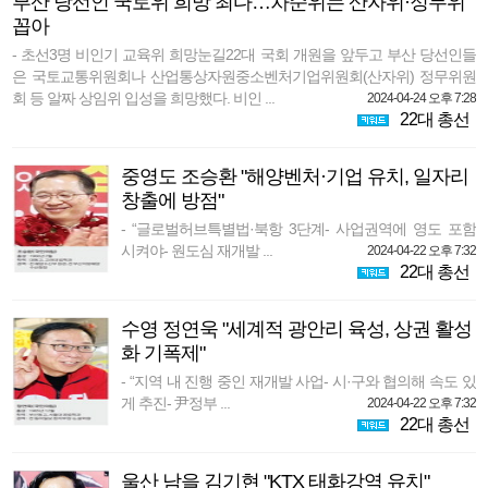
부산 당선인 국토위 희망 최다…차순위는 산자위·정무위
꼽아
- 초선3명 비인기 교육위 희망눈길22대 국회 개원을 앞두고 부산 당선인들
은 국토교통위원회나 산업통상자원중소벤처기업위원회(산자위) 정무위원
회 등 알짜 상임위 입성을 희망했다. 비인 ...
2024-04-24 오후 7:28
22대 총선
중영도 조승환 "해양벤처·기업 유치, 일자리
창출에 방점"
- “글로벌허브특별법·북항 3단계- 사업권역에 영도 포함
시켜야- 원도심 재개발 ...
2024-04-22 오후 7:32
22대 총선
수영 정연욱 "세계적 광안리 육성, 상권 활성
화 기폭제"
- “지역 내 진행 중인 재개발 사업- 시·구와 협의해 속도 있
게 추진- 尹정부 ...
2024-04-22 오후 7:32
22대 총선
울산 남을 김기현 "KTX 태화강역 유치"