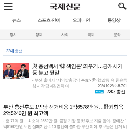
뉴스
스포츠·연예
오피니언
동영상
정치
경제
사회
국제
문화
22대 총선
與 총선백서 ‘韓 책임론’ 띄우기…공개시기
등 놓고 뒷말
- 부산 출마자 “지역맞춤공약 주효”- 尹·韓갈등 속 친윤중
심 시각 담겨김건희 여 ...
2024-10-28 오후 7:01
22대 총선
부산 총선후보 1인당 선거비용 1억6578만 원…野최형욱
2억5240만 원 최고액
- 총 71억 원… 최소액 2552만 원- 금정·기장 등 野후보 지출 많아- 장예찬 1
억8160만원 보전 실패지난 4·10 총선에 출마한 부산 여야 후보들은 선거 비