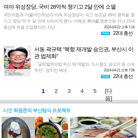
여야 위성정당, 국비 28억씩 챙기고 2달 만에 소멸
국민의힘과 더불어민주당의 비례 위성정당이 국고 보조금 28억 원씩을 챙
기고 창당 약 두 달 만에 사라지게 됐다. 비례성 확대를 명분으로 지난 21대
총선에 처음 도입됐지만, 지난 ...
2024-04-22 오후 7:16
22대 총선
서동 곽규택 "북항 재개발 승인권, 부산시 이
관 법제화"
- “글로벌허브법 무산 땐 재발의- 도시철도 송도선 등 신속
추진”- 정치인 세대 ...
2024-04-21 오후 7:06
22대 총선
1
2
3
4
5
[다
음]
시인 최원준의 부산탐식 프로젝트