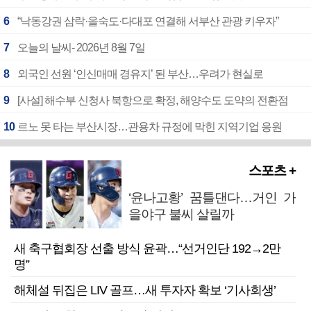
6
“낙동강권 삼락·을숙도·다대포 연결해 서부산 관광 키우자”
7
오늘의 날씨- 2026년 8월 7일
8
외국인 선원 ‘인신매매 경유지’ 된 부산…우려가 현실로
9
[사설] 해수부 신청사 북항으로 확정, 해양수도 도약의 전환점
10
르노 못 타는 부산시장…관용차 규정에 막힌 지역기업 응원
스포츠 +
‘윤나고황’ 꿈틀댄다…거인 가
을야구 불씨 살릴까
새 축구협회장 선출 방식 윤곽…“선거인단 192→2만
명”
해체설 뒤집은 LIV 골프…새 투자자 확보 ‘기사회생’