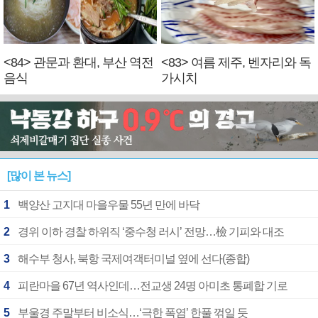
<84> 관문과 환대, 부산 역전
<83> 여름 제주, 벤자리와 독
음식
가시치
[많이 본 뉴스]
1
백양산 고지대 마을우물 55년 만에 바닥
2
경위 이하 경찰 하위직 ‘중수청 러시’ 전망…檢 기피와 대조
3
해수부 청사, 북항 국제여객터미널 옆에 선다(종합)
4
피란마을 67년 역사인데…전교생 24명 아미초 통폐합 기로
5
부울경 주말부터 비소식…‘극한 폭염’ 한풀 꺾일 듯