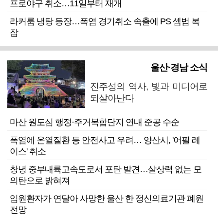
프로야구 취소…11일부터 재개
라커룸 냉탕 등장…폭염 경기취소 속출에 PS 셈법 복
잡
울산·경남 소식
진주성의 역사, 빛과 미디어로
되살아난다
마산 원도심 행정·주거복합단지 연내 준공 수순
폭염에 온열질환 등 안전사고 우려… 양산시, '어필 레
이스' 취소
창녕 중부내륙고속도로서 포탄 발견…살상력 없는 모
의탄으로 밝혀져
입원환자가 연달아 사망한 울산 한 정신의료기관 폐원
전망