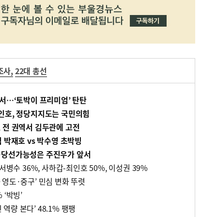
조사
,
22대 총선
앞서…‘토박이 프리미엄’ 탄탄
인호, 정당지지도는 국민의힘
 전 권역서 김두관에 고전
 박재호 vs 박수영 초박빙
…당선가능성은 주진우가 앞서
서병수 36%, 사하갑-최인호 50%, 이성권 39%
·영도·중구’ 민심 변화 뚜렷
% ‘박빙’
인 역량 본다’ 48.1% 팽팽