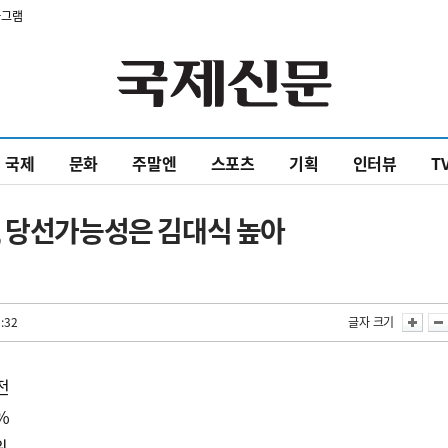
타그램
국제
문화
주말엔
스포츠
기획
인터뷰
T
, 당선가능성은 김대식 높아
:32
글자 크기
접전
%
위