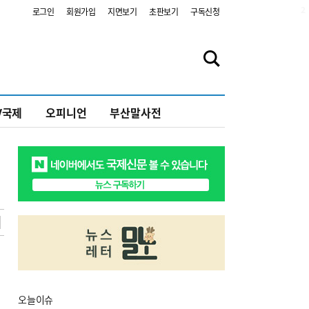
2
로그인
회원가입
지면보기
초판보기
구독신청
V국제
오피니언
부산말사전
오늘
이슈