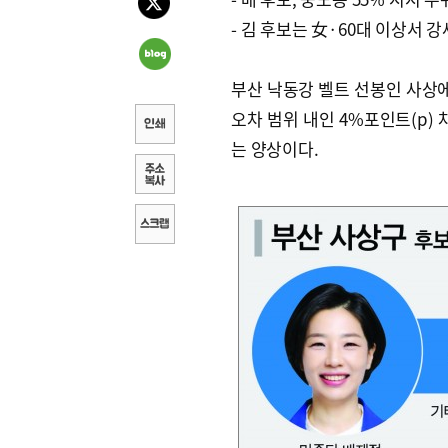
- 김 후보는 女·60대 이상서 강
부산 낙동강 벨트 선봉인 사상
오차 범위 내인 4%포인트(p)
는 양상이다.