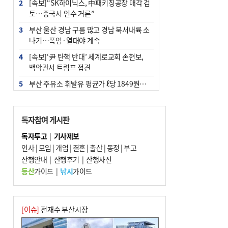
2
[속보]“SK하이닉스, 中패키징공장 매각 검
토…중국서 인수 거론”
3
부산 울산 경남 구름 많고 경남 북서내륙 소
나기…폭염·열대야 계속
4
[속보]‘尹 탄핵 반대’ 세계로교회 손현보,
백악관서 트럼프 접견
5
부산 주유소 휘발유 평균가 ℓ당 1849원…
전주보다 3원 ↓
6
‘탄약 부족 사태’ 보도에 격노한 트럼프…
독자참여 게시판
군사기밀 유출자 색출 지시
독자투고
|
기사제보
7
[속보] ‘심판 성접대’ 논란 축구협회 공식 사
인사
|
모임
|
개업
|
결혼
|
출산
|
동정
|
부고
과…“현재는 부적절 행위 없어”
산행안내
|
산행후기
|
산행사진
8
"올해 코스피 사이드카 43회 중 25회는 삼
등산
가이드
|
낚시
가이드
전닉스 ETF 이후 발생"
9
노후 상수도관 파열에 폭염 속 사상구 2300
여 가구 6시간 단수
[이슈]
전재수 부산시장
10
서울 중랑구서 흉기 난동…60대 남성 2명