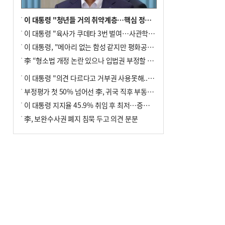
이 대통령 "청년들 거의 취약계층…핵심 정책 재편""
이 대통령 "육사가 쿠데타 3번 벌여…사관학교 통합 신속히 추진"
이 대통령, "메아리 없는 함성 같지만 평화공존책 계속해야"
李 “형소법 개정 논란 있으나 입법권 부정할 만큼은 아냐”(종합)
이 대통령 "의견 다르다고 거부권 사용못해.. 입법권 부정할 상황이라 보기 어려워"
부정평가 첫 50% 넘어선 李, 귀국 직후 부동산·증시 점검(종합)
이 대통령 지지율 45.9% 취임 후 최저…증시 폭락·연임 개헌 논란 영향
李, 보완수사권 폐지 침묵 두고 의견 분분