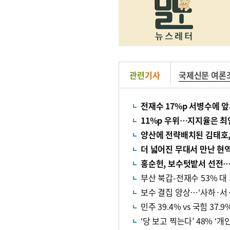
관련
기사
국제신문 여론
전재수 17%p 서병수에 
11%p 우위…지지율은 최
양산에 전략배치된 김태호,
더 넓어진 무대서 만난 현역
홍순헌, 보수텃밭서 선전
부산 북갑-전재수 53% 대 
보수 결집 양상…‘사하·서
민주 39.4% vs 국힘 37.9
‘당 보고 찍는다’ 48% ‘개