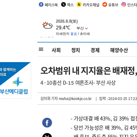
페이스북
엑스
카카오채널
유튜브
인스
사회
정치
경제
해양수산
오차범위 내 지지율은 배재정
4·10총선 D-15 여론조사- 부산 사상
김미희 기자
maha@kookje.co.kr
| 입력 : 2024-03-25 17:22
- 가상대결 배 43%, 김 39% 
- 당선 가능성은 배 39%, 김 45
- 배 후보, 중도층 55% 지지 우