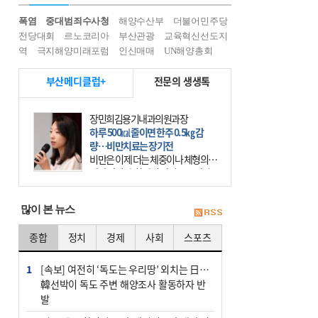
폭염
중대범죄수사청
해양수산부
더불어민주당
전당대회
르노코리아
부산관광
교육혁신선도지
역
극지해양미래포럼
인신매매
UN해양총회
부산메디클럽+
전문의 생생톡
장민희김용기내과의원과장
하루 500㎉ 줄이면 한주 0.5㎏ 감
량…비만치료는 장기전
비만은 이제 더는 체중이나 체형의 문
제가 아니다. 하나의 질병으로 인지
하고 치료와 관리를 해야 한다. 세계
보건기구(WHO)는 이미 1994년 비만
많이 본 뉴스
을 인류의 중요한
종합
정치
경제
사회
스포츠
1
[속보] 여전히 ‘독도는 우리땅’ 외치는 日…
韓선박이 독도 주변 해양조사 활동하자 반
발