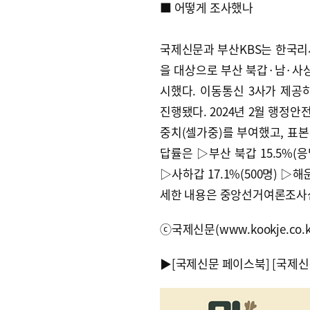
■ 어떻게 조사했나
국제신문과 부산KBS는 한국리서치
을 대상으로 부산 북갑·남·사
시했다. 이동통신 3사가 제공
진행됐다. 2024년 2월 행정안
중치(셀가중)를 부여했고, 표본 
답률은 ▷부산 북갑 15.5%(응답자
▷사하갑 17.1%(500명) ▷해운
세한 내용은 중앙선거여론조사
ⓒ국제신문(www.kookje.co.
▶
[국제신문 페이스북]
[국제신