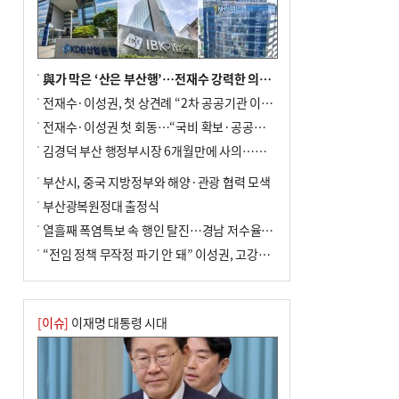
사망
與가 막은 ‘산은 부산행’…전재수 강력한 의지 표명 없인 공염불
전재수·이성권, 첫 상견례 “2차 공공기관 이전 초당 협력”(종합)
전재수·이성권 첫 회동…“국비 확보·공공기관 이전 협력”
김경덕 부산 행정부시장 6개월만에 사의…후임 인선 촉각
부산시, 중국 지방정부와 해양·관광 협력 모색
부산광복원정대 출정식
열흘째 폭염특보 속 행인 탈진…경남 저수율 평년의 절반
“전임 정책 무작정 파기 안 돼” 이성권, 고강도 ‘전재수 견제’ 예고
[이슈]
이재명 대통령 시대