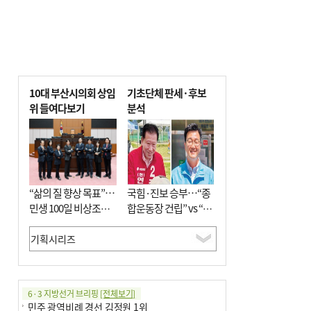
10대 부산시의회 상임
기초단체 판세·후보
위 들여다보기
분석
“삶의 질 향상 목표”…
국힘·진보 승부…“종
민생 100일 비상조치
합운동장 건립” vs “출
면밀 심사
근 공공버스 도입”
6·3 지방선거 브리핑
[전체보기]
민주 광역비례 경선 김정원 1위