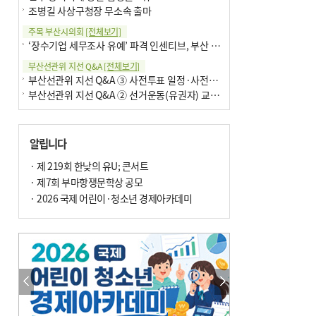
조병길 사상구청장 무소속 출마
주목 부산시의회
[전체보기]
‘장수기업 세무조사 유예’ 파격 인센티브, 부산 유출 막을까
부산선관위 지선 Q&A
[전체보기]
부산선관위 지선 Q&A ③ 사전투표 일정·사전투표함 보관
부산선관위 지선 Q&A ② 선거운동(유권자) 교육감투표용지
알립니다
· 제 219회 한낮의 유U; 콘서트
· 제7회 부마항쟁문학상 공모
· 2026 국제 어린이·청소년 경제아카데미