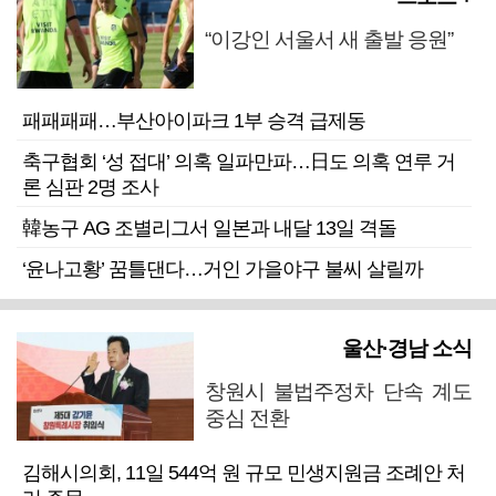
“이강인 서울서 새 출발 응원”
패패패패…부산아이파크 1부 승격 급제동
축구협회 ‘성 접대’ 의혹 일파만파…日도 의혹 연루 거
론 심판 2명 조사
韓농구 AG 조별리그서 일본과 내달 13일 격돌
‘윤나고황’ 꿈틀댄다…거인 가을야구 불씨 살릴까
울산·경남 소식
창원시 불법주정차 단속 계도
중심 전환
김해시의회, 11일 544억 원 규모 민생지원금 조례안 처