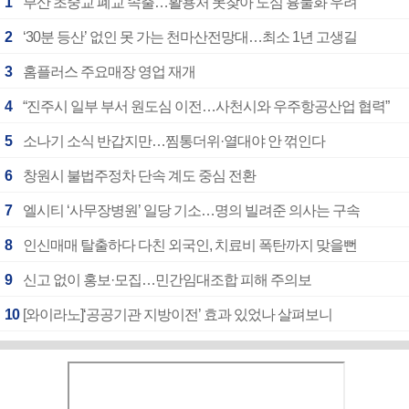
1
부산 초중교 폐교 속출…활용처 못찾아 도심 흉물화 우려
2
‘30분 등산’ 없인 못 가는 천마산전망대…최소 1년 고생길
3
홈플러스 주요매장 영업 재개
4
“진주시 일부 부서 원도심 이전…사천시와 우주항공산업 협력”
5
소나기 소식 반갑지만…찜통더위·열대야 안 꺾인다
6
창원시 불법주정차 단속 계도 중심 전환
7
엘시티 ‘사무장병원’ 일당 기소…명의 빌려준 의사는 구속
8
인신매매 탈출하다 다친 외국인, 치료비 폭탄까지 맞을뻔
9
신고 없이 홍보·모집…민간임대조합 피해 주의보
10
[와이라노]‘공공기관 지방이전’ 효과 있었나 살펴보니