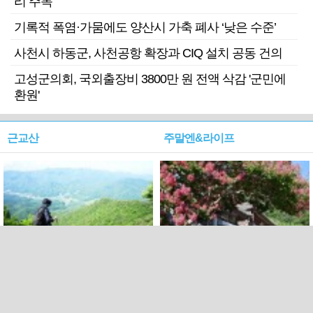
리 주목
기록적 폭염·가뭄에도 양산시 가축 폐사 ‘낮은 수준’
사천시 하동군, 사천공항 확장과 CIQ 설치 공동 건의
고성군의회, 국외출장비 3800만 원 전액 삭감 '군민에
환원'
근교산
주말엔&라이프
근교산&그너머…상주·문경
폭염보다 더 뜨거워라…100
청화산~시루봉
일을 붉게 불태울 ‘선비정신’
피었네