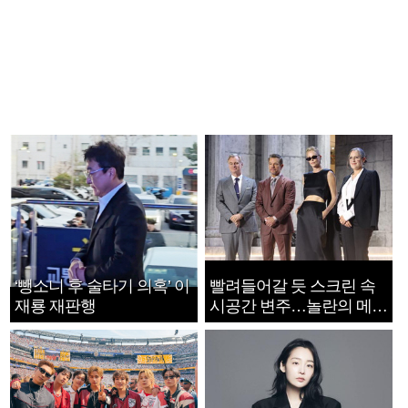
‘뺑소니 후 술타기 의혹’ 이
빨려들어갈 듯 스크린 속
재룡 재판행
시공간 변주…놀란의 메시
지는 ‘전쟁 속죄’