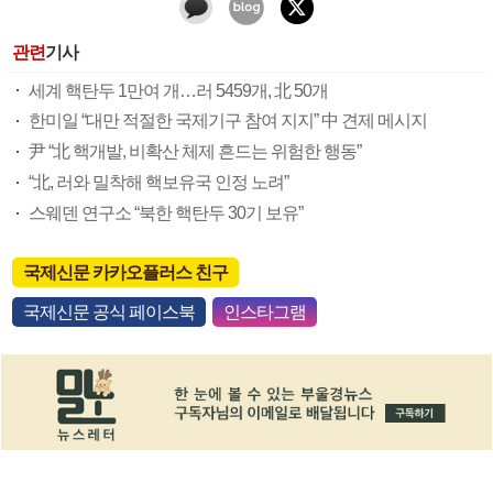
관련
기사
세계 핵탄두 1만여 개…러 5459개, 北 50개
한미일 “대만 적절한 국제기구 참여 지지” 中 견제 메시지
尹 “北 핵개발, 비확산 체제 흔드는 위험한 행동”
“北, 러와 밀착해 핵보유국 인정 노려”
스웨덴 연구소 “북한 핵탄두 30기 보유”
국제신문 카카오플러스 친구
국제신문 공식 페이스북
인스타그램