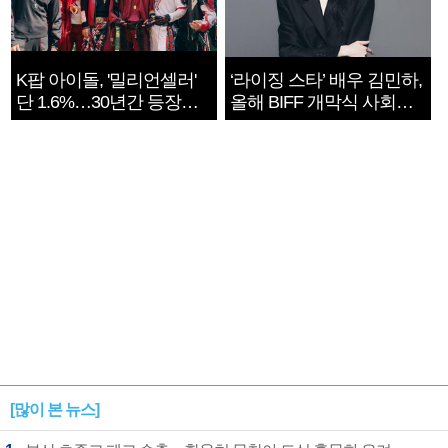
K팝 아이돌, '밀리언셀러'
‘라이징 스타’ 배우 김민하,
단 1.6%…30년간 등장
올해 BIFF 개막식 사회자
1182개팀 전수조사
확정
[많이 본 뉴스]