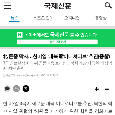
뉴스
스포츠·연예
오피니언
동영상
北 돈줄 막자…한미일 ‘대북 新이니셔티브’ 추진(종합)
3국 안보실장 회의 뒤 공동대응 브리핑…북핵 개발 자금원 ‘해킹범
죄’ 차단 총력
정유선 기자 freesun@kookje.co.kr | 2023.12.10 19:52
한·미·일 3국이 새로운 대북 이니셔티브를 추진, 북한의 핵
·미사일 위협의 ‘뇌관’을 제거하기 위한 협력을 강화키로