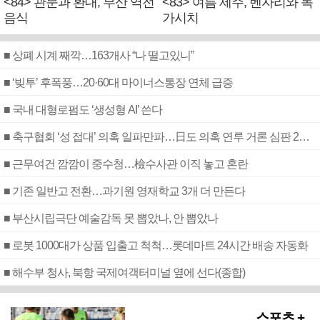
<84> 관문과 환대, 부산 역전
<83> 여름 제주, 벤자리와 독
음식
가시치
■ 상폐 시계 째깍…163개사 “나 떨고있니”
■ ‘빚투’ 후폭풍…20·60대 마이너스통장 연체 급증
■ 국내 대형로펌도 ‘생성형 AI’ 쓴다
■ 축구협회 ‘성 접대’ 의혹 일파만파…日도 의혹 연루 거론 심판 2명 조사
■ 근무여건 깜깜이 중수청…檢수사관 이직 놓고 혼란
■ 기존 일반고 전환…과기원 영재학교 3개 더 만든다
■ 부산시립극단 예술감독 못 뽑았나, 안 뽑았나
■ 로봇 1000대가 상품 입출고 척척…롯데마트 24시간 배송 자동화
■ 해수부 청사, 북항 국제여객터미널 옆에 선다(종합)
스포츠 +