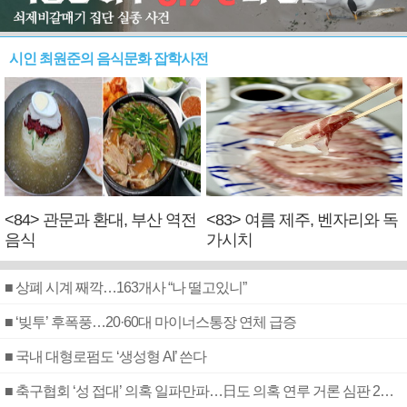
시인 최원준의 음식문화 잡학사전
<84> 관문과 환대, 부산 역전
<83> 여름 제주, 벤자리와 독
음식
가시치
■ 상폐 시계 째깍…163개사 “나 떨고있니”
■ ‘빚투’ 후폭풍…20·60대 마이너스통장 연체 급증
■ 국내 대형로펌도 ‘생성형 AI’ 쓴다
■ 축구협회 ‘성 접대’ 의혹 일파만파…日도 의혹 연루 거론 심판 2명 조사