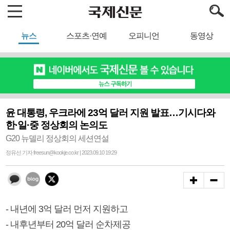
뉴스
스포츠·연예
오피니언
동영상
윤 대통령, 우크라에 23억 달러 지원 발표…기시다와
한·일·중 정상회의 논의도
G20 뉴델리 정상회의 세션연설
정유선 기자 freesun@kookje.co.kr | 2023.09.10 19:29
- 내년에 3억 달러 먼저 지원하고
- 내후년부터 20억 달러 순차제공