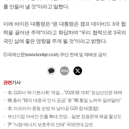
를 만들어 낼 것”이라고 말했다.
이에 바이든 대통령은 “윤 대통령은 캠프 데이비드 3국 협
력을 끌어낸 주역”이라고 화답하며 “우리 협력으로 3국의
국민 삶에 좋은 영향을 주게 될 것”이라고 밝혔다.
ⓒ국제신문(www.kookje.co.kr), 무단 전재 및 재배포 금지
관련
기사
李, G20서 ‘AI 기본사회’ 역설…“2028 韓 개최” 정상선언문 채택
獨 총리 "韓의 대중국 인식 궁금" 李 "獨 통일 노하우 알려달라"
李, 아프리카·중동 순방 뒤 남아공 G20 참석(종합)
부산기업 아세안 진출 확대 전망…일본 징용문제 해결 물꼬도
尹 “식량·에너지 보호주의 안돼” 국제연대 강조