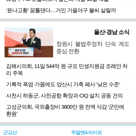
‘윤나고황’ 꿈틀댄다…거인 가을야구 불씨 살릴까
울산·경남 소식
창원시 불법주정차 단속 계도
중심 전환
김해시의회, 11일 544억 원 규모 민생지원금 조례안 처
리 주목
기록적 폭염·가뭄에도 양산시 가축 폐사 ‘낮은 수준’
사천시 하동군, 사천공항 확장과 CIQ 설치 공동 건의
고성군의회, 국외출장비 3800만 원 전액 삭감 '군민에
환원'
근교산
주말엔&라이프