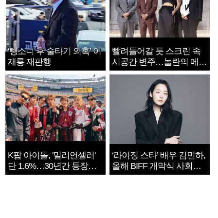
‘뺑소니 후 술타기 의혹’ 이
빨려들어갈 듯 스크린 속
재룡 재판행
시공간 변주…놀란의 메시
지는 ‘전쟁 속죄’
K팝 아이돌, '밀리언셀러'
‘라이징 스타’ 배우 김민하,
단 1.6%…30년간 등장
올해 BIFF 개막식 사회자
1182개팀 전수조사
확정