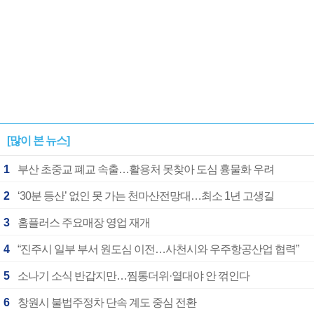
[많이 본 뉴스]
1
부산 초중교 폐교 속출…활용처 못찾아 도심 흉물화 우려
2
‘30분 등산’ 없인 못 가는 천마산전망대…최소 1년 고생길
3
홈플러스 주요매장 영업 재개
4
“진주시 일부 부서 원도심 이전…사천시와 우주항공산업 협력”
5
소나기 소식 반갑지만…찜통더위·열대야 안 꺾인다
6
창원시 불법주정차 단속 계도 중심 전환