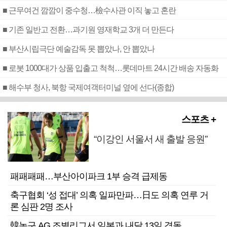
■ 근무여건 깜깜이 중수청…檢수사관 이직 놓고 혼란
■ 기존 일반고 전환…과기원 영재학교 3개 더 만든다
■ 부산시립극단 예술감독 못 뽑았나, 안 뽑았나
■ 로봇 1000대가 상품 입출고 척척…롯데마트 24시간 배송 자동화
■ 해수부 청사, 북항 국제여객터미널 옆에 선다(종합)
스포츠 +
“이강인 서울서 새 출발 응원”
패패패패…부산아이파크 1부 승격 급제동
축구협회 ‘성 접대’ 의혹 일파만파…日도 의혹 연루 거
론 심판 2명 조사
韓농구 AG 조별리그서 일본과 내달 13일 격돌