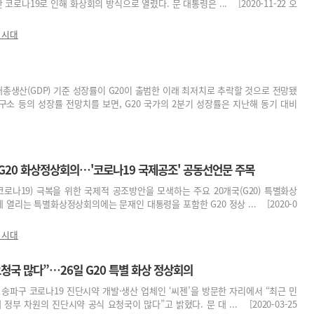
 코로나19로 인해 화상회의 방식으로 열렸다. 문 대통령은 ... [2020-11-22 오
 시대
국내총생산(GDP) 기준 성장률이 G20이 출범한 이래 최저치로 추락할 것으로 전망됐
구소 등의 성장률 전망치를 보면, G20 국가의 2분기 성장률은 지난해 동기 대비
) G20 화상정상회의…'코로나19 국제공조' 공동선언문 주목
로나19) 극복을 위한 국제적 공조방안을 모색하는 주요 20개국(G20) 특별화상
 열리는 특별화상정상회의에는 문재인 대통령을 포함한 G20 정상 ... [2020-0
 시대
청국 많다”…26일 G20 특별 화상 정상회의
 송파구 코로나19 진단시약 개발·생산 업체인 ‘씨젠’을 방문한 자리에서 “최근 민
정부 차원의 진단시약 공식 요청국이 많다”고 밝혔다. 문 대 ... [2020-03-25