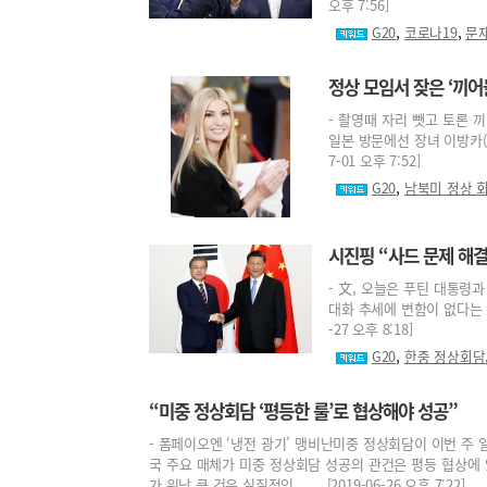
오후 7:56]
,
,
G20
코로나19
문
정상 모임서 잦은 ‘끼
- 촬영때 자리 뺏고 토론 
일본 방문에선 장녀 이방카(
7-01 오후 7:52]
,
G20
남북미 정상 
시진핑 “사드 문제 해
- 文, 오늘은 푸틴 대통
대화 추세에 변함이 없다는 입
-27 오후 8:18]
,
G20
한중 정상회담
“미중 정상회담 ‘평등한 룰’로 협상해야 성공”
- 폼페이오엔 ‘냉전 광기’ 맹비난미중 정상회담이 이번 주 
국 주요 매체가 미중 정상회담 성공의 관건은 평등 협상에 
가 워낙 큰 것은 실질적인 ... [2019-06-26 오후 7:22]