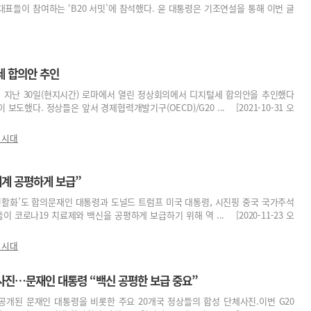
대표들이 참여하는 ‘B20 서밋’에 참석했다. 윤 대통령은 기조연설을 통해 이번 글
세 합의안 추인
들이 지난 30일(현지시간) 로마에서 열린 정상회의에서 디지털세 합의안을 추인했다
 보도했다. 정상들은 앞서 경제협력개발기구(OECD)/G20 ... [2021-10-31 오
 시대
세계 공평하게 보급”
 원활화’도 합의문재인 대통령과 도널드 트럼프 미국 대통령, 시진핑 중국 국가주석
들이 코로나19 치료제와 백신을 공평하게 보급하기 위해 역 ... [2020-11-23 오
 시대
체사진…문재인 대통령 “백신 공평한 보급 중요”
공개된 문재인 대통령을 비롯한 주요 20개국 정상들의 합성 단체사진.이번 G20