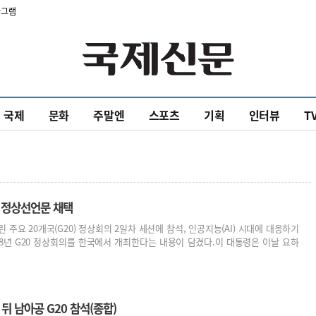
타그램
국제
문화
주말엔
스포츠
기획
인터뷰
T
최” 정상선언문 채택
주요 20개국(G20) 정상회의 2일차 세션에 참석, 인공지능(AI) 시대에 대응하기
28년 G20 정상회의를 한국에서 개최한다는 내용이 담겼다.이 대통령은 이날 요하
뒤 남아공 G20 참석(종합)