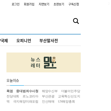
2
로그인
회원가입
지면보기
초판보기
구독신청
V국제
오피니언
부산말사전
오늘
이슈
폭염
중대범죄수사청
해양수산부
더불어민주당
전당대회
르노코리아
부산관광
교육혁신선도지
역
극지해양미래포럼
인신매매
UN해양총회