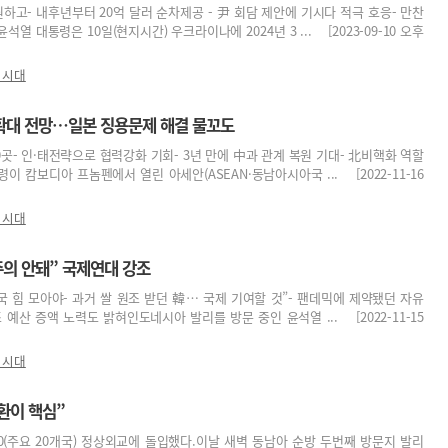
원하고- 내후년부터 20억 달러 순차제공 - 尹 회담 제안에 기시다 적극 호응- 만찬
열 대통령은 10일(현지시간) 우크라이나에 2024년 3 ... [2023-09-10 오후
 시대
확대 전망…일본 징용문제 해결 물꼬도
0곳- 인·태전략으로 협력강화 기회- 3년 만에 中과 관계 복원 기대- 北비핵화 역할
 캄보디아 프놈펜에서 열린 아세안(ASEAN·동남아시아국 ... [2022-11-16
 시대
주의 안돼” 국제연대 강조
국 힘 모아야- 과거 쌀 원조 받던 韓… 국제 기여할 것”- 팬데믹에 제약됐던 자유
예산 증액 노력도 밝혀인도네시아 발리를 방문 중인 윤석열 ... [2022-11-15
 시대
전환이 핵심”
0(주요 20개국) 정상외교에 돌입했다.이날 새벽 동남아 순방 두번째 방문지 발리