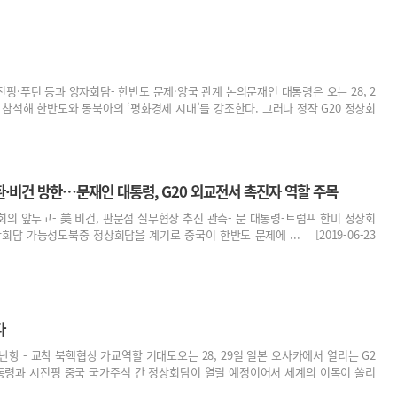
- 시진핑·푸틴 등과 양자회담- 한반도 문제·양국 관계 논의문재인 대통령은 오는 28, 2
에 참석해 한반도와 동북아의 ‘평화경제 시대’를 강조한다. 그러나 정작 G20 정상회
·비건 방한…문재인 대통령, G20 외교전서 촉진자 역할 주목
상회의 앞두고- 美 비건, 판문점 실무협상 추진 관측- 문 대통령-트럼프 한미 정상회
상회담 가능성도북중 정상회담을 계기로 중국이 한반도 문제에 ... [2019-06-23
다
난항 - 교착 북핵협상 가교역할 기대도오는 28, 29일 일본 오사카에서 열리는 G2
대통령과 시진핑 중국 국가주석 간 정상회담이 열릴 예정이어서 세계의 이목이 쏠리