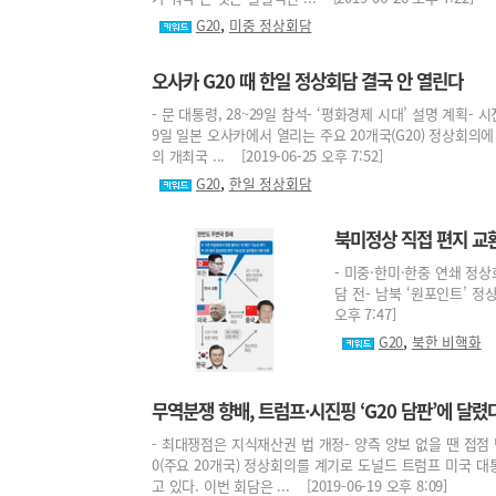
,
G20
미중 정상회담
오사카 G20 때 한일 정상회담 결국 안 열린다
- 문 대통령, 28~29일 참석- ‘평화경제 시대’ 설명 계획
9일 일본 오사카에서 열리는 주요 20개국(G20) 정상회의
의 개최국 ... [2019-06-25 오후 7:52]
,
G20
한일 정상회담
북미정상 직접 편지 교환
- 미중·한미·한중 연쇄 정
담 전- 남북 ‘원포인트’ 정
오후 7:47]
,
G20
북한 비핵화
무역분쟁 향배, 트럼프·시진핑 ‘G20 담판’에 달렸
- 최대쟁점은 지식재산권 법 개정- 양측 양보 없을 땐 접점 
0(주요 20개국) 정상회의를 계기로 도널드 트럼프 미국 
고 있다. 이번 회담은 ... [2019-06-19 오후 8:09]