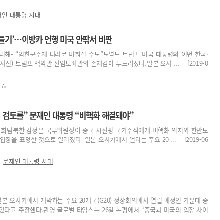
재인 대통령 시대
어들기’…이방카 언행 미국 안팎서 비판
끼려해- “입헌군주제 나라로 비춰질 수도”도널드 트럼프 미국 대통령의 이번 한국·
사진) 트럼프 백악관 선임보좌관의 존재감이 두드러졌다.일본 오사 ... [2019-0
회동
결 검토를” 문재인 대통령 “비핵화 해결돼야”
령과 회담북한 김정은 국무위원장이 중국 시진핑 국가주석에게 비핵화 의지와 한반도
장을 표명한 것으로 알려졌다. 일본 오사카에서 열리는 주요 20 ... [2019-06
,
문재인 대통령 시대
일본 오사카에서 개막하는 주요 20개국(G20) 정상회의에서 열릴 예정인 가운데 중
있다고 주장했다.관영 글로벌 타임스는 26일 논평에서 “중국과 미국의 입장 차이