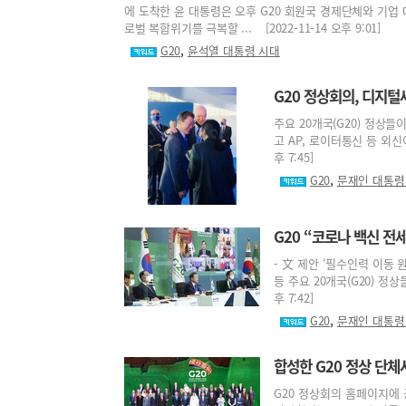
에 도착한 윤 대통령은 오후 G20 회원국 경제단체와 기업 
로벌 복합위기를 극복할 ... [2022-11-14 오후 9:01]
,
G20
윤석열 대통령 시대
G20 정상회의, 디지털
주요 20개국(G20) 정상
고 AP, 로이터통신 등 외신이
후 7:45]
,
G20
문재인 대통령
G20 “코로나 백신 전
- 文 제안 ‘필수인력 이동
등 주요 20개국(G20) 정상
후 7:42]
,
G20
문재인 대통령
합성한 G20 정상 단
G20 정상회의 홈페이지에 