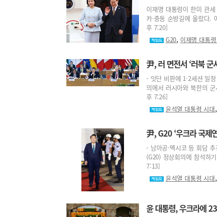
이재명 대통령이 한미 관세 
카·중동 순방길에 올랐다. 이 
후 7:20]
,
G20
이재명 대통령
尹, 러 면전서 ‘러북 
- 잇단 비판에 1·2세션 일
의에서 러시아와 북한의 군사 
후 7:26]
윤석열 대통령 시대
尹, G20 ‘우크라 국제
- 남아공·멕시코 등 회담 추
(G20) 정상회의에 참석하기
7:13]
윤석열 대통령 시대
윤 대통령, 우크라에 2