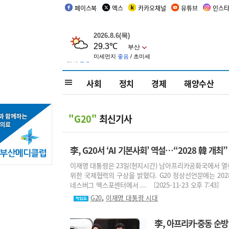
페이스북
엑스
카카오채널
유튜브
인스
사회
정치
경제
해양수산
"G20"
최신기사
李, G20서 ‘AI 기본사회’ 역설…“2028 韓 개
이재명 대통령은 23일(현지시간) 남아프리카공화국에서 열린 
위한 국제협력의 구상을 밝혔다. G20 정상선언문에는 20
네스버그 엑스포센터에서 ... [2025-11-23 오후 7:43]
,
G20
이재명 대통령 시대
李, 아프리카·중동 순방 