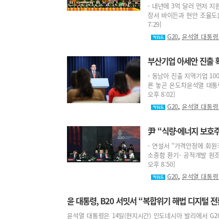
- 내년에 3억 달러 먼저 지
장서 바이든과 현안 조율도윤석
7:29]
,
G20
윤석열 대통령
부산기업 아세안 진출 
- 동남아 진출 지역기업 10
론 놓곤 온도차윤석열 대통령이
오후 8:02]
,
G20
윤석열 대통령
尹 “식량·에너지 보호
- 연설서 “가격안정에 회원
소중함 환기- 공적개발 원조 
오후 8:50]
,
G20
윤석열 대통령
윤 대통령, B20 서밋서 “복합위기 해법 디지털 
윤석열 대통령은 14일(현지시간) 인도네시아 발리에서 G2