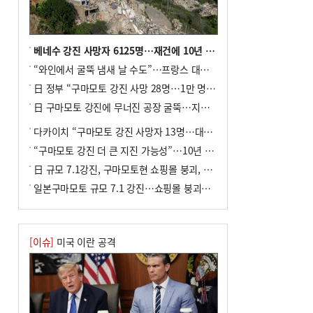
미초 통폐합 기로
9
외국인 선원 ‘인신매매 경유지’ 된 부산…
우려가 현실로
베네수 강진 사망자 6125명…재건에 10년 이상 걸릴수도
10
수사독점 책임 커진 경찰, 방치사건 해결
“와인에서 굴뚝 냄새 날 수도”…프랑스 대형 산불에 보르도 와인 품질 위협
부랴부랴 속도전
日 정부 “구마모토 강진 사망 28명…1만 명 대피”
日 구마모토 강진에 무너진 공장 굴뚝…지진 사망자 최소 13명
다카이치 “구마모토 강진 사망자 13명…대규모 피해 확인”
“구마모토 강진 더 큰 지진 가능성”…10년 전 지진에 단층 재활성
日 규모 7.1강진, 구마모토현 쇼핑몰 붕괴, 2명 사망
일본구마모토 규모 7.1 강진…쇼핑몰 붕괴로 직원 20여 명 갇힌 듯
[이슈]
미국 이란 공격