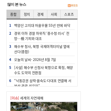
많이 본 뉴스
종합
정치
경제
사회
스포츠
1
백양산 고지대 마을우물 55년 만에 바닥
2
경위 이하 경찰 하위직 ‘중수청 러시’ 전
망…檢 기피와 대조
3
해수부 청사, 북항 국제여객터미널 옆에
선다(종합)
4
오늘의 날씨- 2026년 8월 7일
5
[사설] 해수부 신청사 북항으로 확정, 해양
수도 도약의 전환점
6
“낙동강권 삼락·을숙도·다대포 연결해 서
부산 관광 키우자”
7
부울경 주말부터 비소식…‘극한 폭염’ 한
[이슈]
세계의 자연재해
풀 꺾일 듯
8
피란마을 67년 역사인데…전교생 24명 아