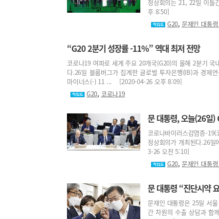
정상회의는 21, 22일 이틀간
후 8:50]
,
G20
문재인 대통령
“G20 2분기 성장률 -11%” 역대 최저 전망
코로나19 여파로 세계 주요 20개국(G20)의 올해 2분기 
다.26일 블룸버그가 집계한 글로벌 투자은행(IB)과 경제연
마이너스(-) 11 ... [2020-04-26 오후 8:09]
,
G20
코로나19
문 대통령, 오늘(26일
코로나바이러스감염증-19(코
정상회의가 개최된다.26일에
3-26 오전 5:10]
,
G20
문재인 대통령
문 대통령 “진단시약 요
문재인 대통령은 25일 서울
간 차원의 수출 상담과 함께 