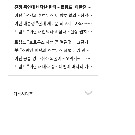
전쟁 중인데 바닥난 탄약…트럼프 ‘이란전 무기고갈’ 국방장관 질책
이란 “오만과 호르무즈 새 항로 합의…선박 안전은 보장 못해”
이란 대통령 "현재 새로운 최고지도자와 소통 어려운 상황"
트럼프 “이란과 합의하고 싶다…살상 원치 않아”
트럼프 "호르무즈 해협 곧 열릴것… 그렇지 않으면 이란에 강력 공격"
美 "조만간 이란과 호르무즈 해협 개방 관련된 합의 이뤄질 것"
이란 공습 경고·취소 되풀이…오락가락 트럼프 비꼰 ‘타코’
트럼프 “이란과 대화 중…이번이 마지막 기회”