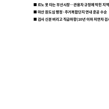
■ 르노 못 타는 부산시장…관용차 규정에 막힌 지
■ 마산 원도심 행정·주거복합단지 연내 준공 수순