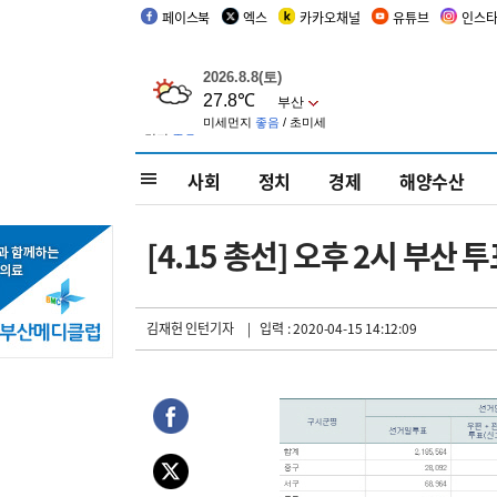
페이스북
엑스
카카오채널
유튜브
인스
사회
정치
경제
해양수산
[4.15 총선] 오후 2시 부산
김재헌 인턴기자
| 입력 : 2020-04-15 14:12:09