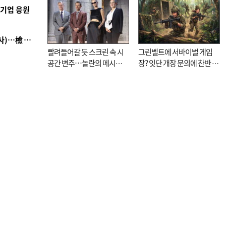
역기업 응원
■ 검사 신분 버리고 직급하향(10년 이하 저연차 검사)…檢 중수청행 기피
빨려들어갈 듯 스크린 속 시
그린벨트에 서바이벌 게임
공간 변주…놀란의 메시지
장? 잇단 개장 문의에 찬반 논
는 ‘전쟁 속죄’
쟁