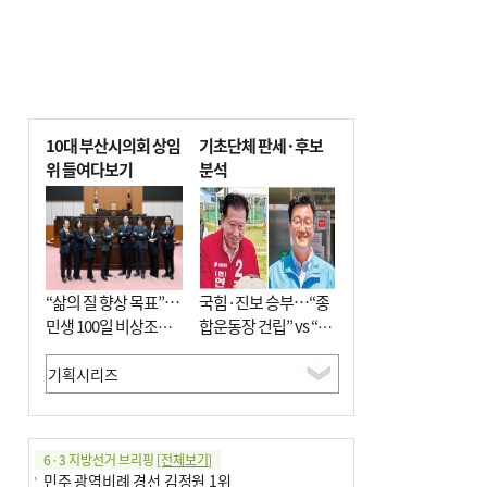
10대 부산시의회 상임
기초단체 판세·후보
위 들여다보기
분석
“삶의 질 향상 목표”…
국힘·진보 승부…“종
민생 100일 비상조치
합운동장 건립” vs “출
면밀 심사
근 공공버스 도입”
6·3 지방선거 브리핑
[전체보기]
민주 광역비례 경선 김정원 1위