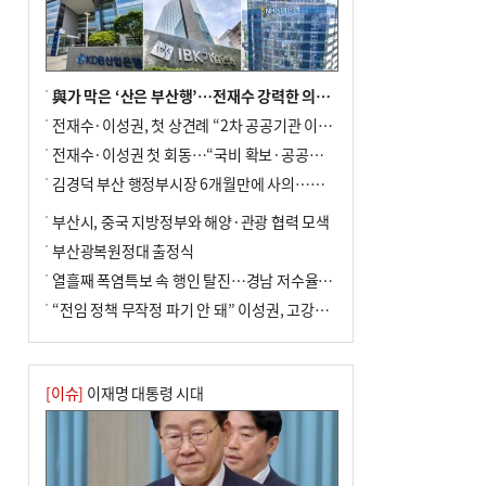
사망
與가 막은 ‘산은 부산행’…전재수 강력한 의지 표명 없인 공염불
전재수·이성권, 첫 상견례 “2차 공공기관 이전 초당 협력”(종합)
전재수·이성권 첫 회동…“국비 확보·공공기관 이전 협력”
김경덕 부산 행정부시장 6개월만에 사의…후임 인선 촉각
부산시, 중국 지방정부와 해양·관광 협력 모색
부산광복원정대 출정식
열흘째 폭염특보 속 행인 탈진…경남 저수율 평년의 절반
“전임 정책 무작정 파기 안 돼” 이성권, 고강도 ‘전재수 견제’ 예고
[이슈]
이재명 대통령 시대