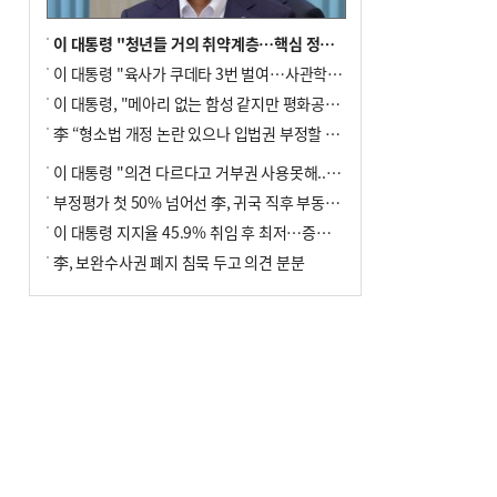
이 대통령 "청년들 거의 취약계층…핵심 정책 재편""
이 대통령 "육사가 쿠데타 3번 벌여…사관학교 통합 신속히 추진"
이 대통령, "메아리 없는 함성 같지만 평화공존책 계속해야"
李 “형소법 개정 논란 있으나 입법권 부정할 만큼은 아냐”(종합)
이 대통령 "의견 다르다고 거부권 사용못해.. 입법권 부정할 상황이라 보기 어려워"
부정평가 첫 50% 넘어선 李, 귀국 직후 부동산·증시 점검(종합)
이 대통령 지지율 45.9% 취임 후 최저…증시 폭락·연임 개헌 논란 영향
李, 보완수사권 폐지 침묵 두고 의견 분분