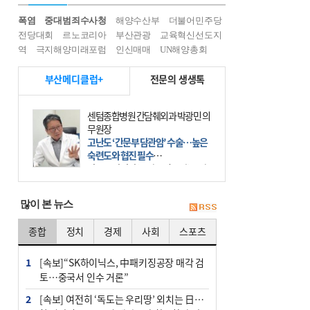
폭염
중대범죄수사청
해양수산부
더불어민주당
전당대회
르노코리아
부산관광
교육혁신선도지
역
극지해양미래포럼
인신매매
UN해양총회
부산메디클럽+
전문의 생생톡
센텀종합병원 간담췌외과 박광민 의
무원장
고난도 ‘간문부 담관암’ 수술…높은
숙련도와 협진 필수
간문부 담관암(클라츠킨 종양)은 좌
우 간에서 나오는, 담관(담즙 배출 경
로)이 합쳐지는 부위인 ‘간문부(肝門
많이 본 뉴스
部)’에 생기는 악성 종양이다. 간동맥
문맥 림프절 담
종합
정치
경제
사회
스포츠
1
[속보]“SK하이닉스, 中패키징공장 매각 검
토…중국서 인수 거론”
2
[속보] 여전히 ‘독도는 우리땅’ 외치는 日…