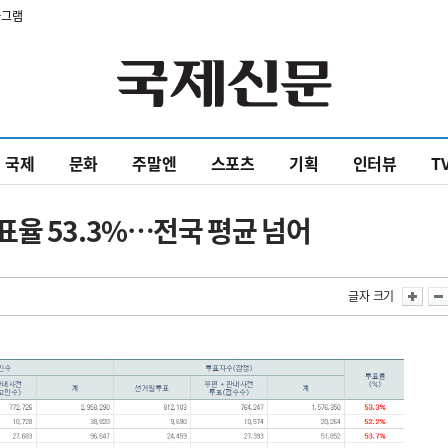
타그램
국제
문화
주말엔
스포츠
기획
인터뷰
T
 투표율 53.3%…전국 평균 넘어
글자 크기