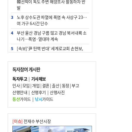
韓선박이 독도 주변 해양조사 활동하자 반
발
3
노후 상수도관 파열에 폭염 속 사상구 2300
여 가구 6시간 단수
4
부산 울산 경남 구름 많고 경남 북서내륙 소
나기…폭염·열대야 계속
5
[속보]‘尹 탄핵 반대’ 세계로교회 손현보,
백악관서 트럼프 접견
6
‘탄약 부족 사태’ 보도에 격노한 트럼프…
독자참여 게시판
군사기밀 유출자 색출 지시
독자투고
|
기사제보
7
부산 주유소 휘발유 평균가 ℓ당 1849원…
인사
|
모임
|
개업
|
결혼
|
출산
|
동정
|
부고
전주보다 3원 ↓
산행안내
|
산행후기
|
산행사진
8
[속보] ‘심판 성접대’ 논란 축구협회 공식 사
등산
가이드
|
낚시
가이드
과…“현재는 부적절 행위 없어”
9
1236회 로또 1등 11명…당첨금 각 24억4
000만 원
[이슈]
전재수 부산시장
10
서울 중랑구서 흉기 난동…60대 남성 2명