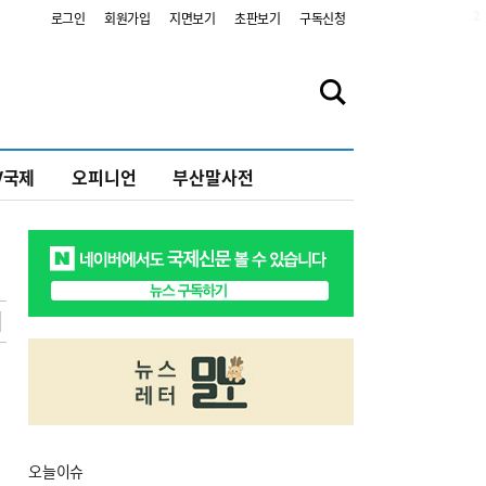
2
로그인
회원가입
지면보기
초판보기
구독신청
V국제
오피니언
부산말사전
오늘
이슈