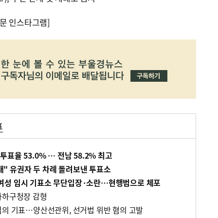
문 인스타그램]
표
 투표율 53.0% … 전남 58.2% 최고
안돼" 유권자 두 차례 돌려보낸 투표소
0대 여성 임시 기표소 무단입장·소란…현행범으로 체포
사하구청장 감형
임의 기표…양산선관위, 선거법 위반 혐의 고발