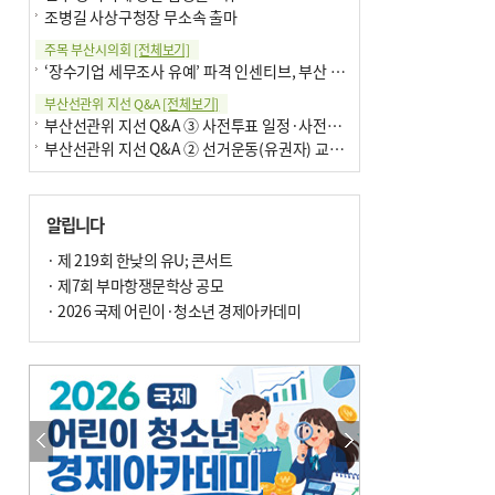
조병길 사상구청장 무소속 출마
주목 부산시의회
[전체보기]
‘장수기업 세무조사 유예’ 파격 인센티브, 부산 유출 막을까
부산선관위 지선 Q&A
[전체보기]
부산선관위 지선 Q&A ③ 사전투표 일정·사전투표함 보관
부산선관위 지선 Q&A ② 선거운동(유권자) 교육감투표용지
알립니다
· 제 219회 한낮의 유U; 콘서트
· 제7회 부마항쟁문학상 공모
· 2026 국제 어린이·청소년 경제아카데미