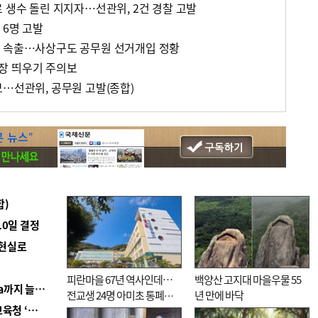
 생수 돌린 지지자…선관위, 2건 경찰 고발
 6명 고발
반 속출…사상구도 공무원 선거개입 정황
장 띄우기 주의보
보…선관위, 공무원 고발(종합)
합)
10일 결정
 현실로
피란마을 67년 역사인데…
백양산 고지대 마을우물 55
■ 경남 농정 비전 ‘잘 사는 농촌’…스마트팜 1000㏊까지 늘린다
전교생 24명 아미초 통폐합
년 만에 바닥
■ 교육혁신선도지 공모 코앞인데…구·군 난색에 교육청 ‘쩔쩔’
기로