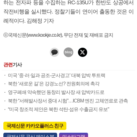
하는 전자파 등을 수집하는 RC-135U가 한반도 상공에서
작전비행을 실시했다. 정찰기들이 연이어 출동한 것은 이
례적이다. 김해정 기자
ⓒ국제신문(www.kookje.co.kr), 무단 전재 및 재배포 금지
관련
기사
미국 ‘중·러·일과 공조-군사경고’ 대북 압박 투트랙
북한 ‘새로운 길’은 강경노선? 전원회의에 촉각
영구폐쇄 약속했던 동창리 발사장 새 압박카드로
북한 “서해발사장서 중대 시험”…ICBM 엔진 고체연료로 관측
“미국 창조적 제안은 북한 석탄·섬유 수출금지 유보”
국제신문 카카오플러스 친구
국제신문 공식 페이스북
인스타그램