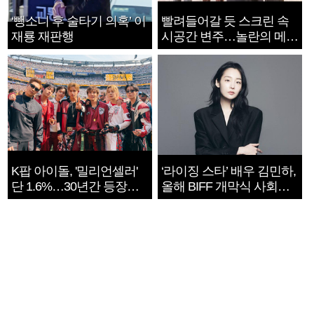
‘뺑소니 후 술타기 의혹’ 이
빨려들어갈 듯 스크린 속
재룡 재판행
시공간 변주…놀란의 메시
지는 ‘전쟁 속죄’
K팝 아이돌, '밀리언셀러'
‘라이징 스타’ 배우 김민하,
단 1.6%…30년간 등장
올해 BIFF 개막식 사회자
1182개팀 전수조사
확정