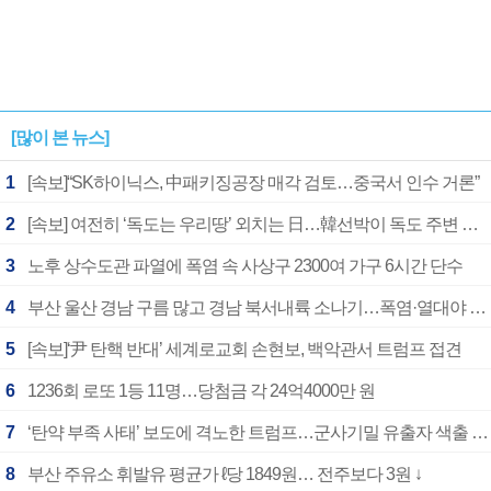
[많이 본 뉴스]
1
[속보]“SK하이닉스, 中패키징공장 매각 검토…중국서 인수 거론”
2
[속보] 여전히 ‘독도는 우리땅’ 외치는 日…韓선박이 독도 주변 해양조사 활동하자 반발
3
노후 상수도관 파열에 폭염 속 사상구 2300여 가구 6시간 단수
4
부산 울산 경남 구름 많고 경남 북서내륙 소나기…폭염·열대야 계속
5
[속보]‘尹 탄핵 반대’ 세계로교회 손현보, 백악관서 트럼프 접견
6
1236회 로또 1등 11명…당첨금 각 24억4000만 원
7
‘탄약 부족 사태’ 보도에 격노한 트럼프…군사기밀 유출자 색출 지시
8
부산 주유소 휘발유 평균가 ℓ당 1849원… 전주보다 3원 ↓