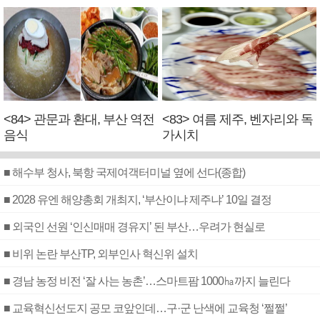
<84> 관문과 환대, 부산 역전
<83> 여름 제주, 벤자리와 독
음식
가시치
■ 해수부 청사, 북항 국제여객터미널 옆에 선다(종합)
■ 2028 유엔 해양총회 개최지, ‘부산이냐 제주냐’ 10일 결정
■ 외국인 선원 ‘인신매매 경유지’ 된 부산…우려가 현실로
■ 비위 논란 부산TP, 외부인사 혁신위 설치
■ 경남 농정 비전 ‘잘 사는 농촌’…스마트팜 1000㏊까지 늘린다
■ 교육혁신선도지 공모 코앞인데…구·군 난색에 교육청 ‘쩔쩔’