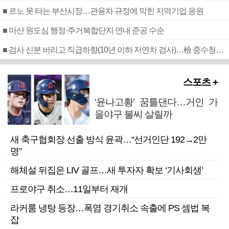
■ 르노 못 타는 부산시장…관용차 규정에 막힌 지역기업 응원
■ 마산 원도심 행정·주거복합단지 연내 준공 수순
■ 검사 신분 버리고 직급하향(10년 이하 저연차 검사)…檢 중수청행 기피
스포츠 +
‘윤나고황’ 꿈틀댄다…거인 가
을야구 불씨 살릴까
새 축구협회장 선출 방식 윤곽…“선거인단 192→2만
명”
해체설 뒤집은 LIV 골프…새 투자자 확보 ‘기사회생’
프로야구 취소…11일부터 재개
라커룸 냉탕 등장…폭염 경기취소 속출에 PS 셈법 복
잡