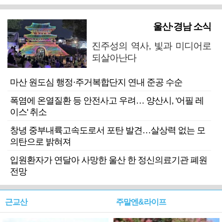
울산·경남 소식
진주성의 역사, 빛과 미디어로
되살아난다
마산 원도심 행정·주거복합단지 연내 준공 수순
폭염에 온열질환 등 안전사고 우려… 양산시, '어필 레
이스' 취소
창녕 중부내륙고속도로서 포탄 발견…살상력 없는 모
의탄으로 밝혀져
입원환자가 연달아 사망한 울산 한 정신의료기관 폐원
전망
근교산
주말엔&라이프