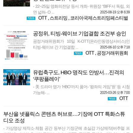
- 22~25일 영화의전당 등서 개최- 위원장 “BIFF서 독립, 외
연 넓혀- O ...
2025-08-19 오후 6:39
OTT
,
스트리밍
,
코리아국제스트리밍페스티벌
공정위, 티빙-웨이브 기업결합 조건부 승인
공정거래위원회가 10일 K-OTT(온라인동영상서비스)인
티빙-웨이브 간 기업결합 ...
2025-06-10 오후 7:18
OTT
,
공정거래위원회
유럽축구도, HBO 명작도 안방서…진격의
‘쿠팡플레이’
- 美 드라마 명가 ‘HBO’까지 품어- ‘왕좌의 게임’‘듄’ 등 시청
가능해- ...
2025-03-26 오후 7:00
OTT
부산을 넷플릭스 콘텐츠 허브로…기장에 OTT 특화스튜
디오 조성
- 가상영상 제작소·체험 공간 등부산 기장군에 초실감 가상제작(버추얼 프