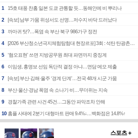
1
15호 태풍 찬홈 일본 도쿄 관통할 듯…동해안에 비 뿌리나
2
[속보] 남부 가뭄 위성서도 선명…저수지 바닥 드러났다
3
까마귀 탓?…폭염 속 부산 북구 986가구 정전
4
[2026 부산청소년극지체험탐험대 현장르포] 3회 : 석탄 탄광촌에서 북극 연구의 중심지로
5
‘혐오표현’ 쓰면 지방공무원 최대 파면까지 중징계
6
이임생, 홍명보 선임 독단적 결정 아냐…면담 메모 제출
7
[속보] 부산·김해·울주 ‘경계 단계’…전국 48개 시군 가뭄
8
부산·울산·경남 폭염 속 소나기·비…무더위는 지속
9
경찰가족 관련 사건 45건…그동안 파악조차 안해
10
홈플 사태에 2분기 대형마트 판매 9.4%↓…백화점은 14.8%↑
스포츠 +