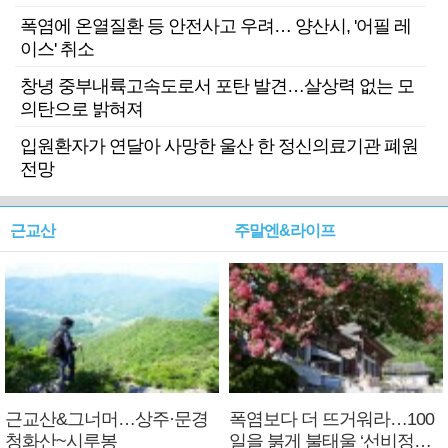
폭염에 온열질환 등 안전사고 우려… 양산시, '어필 레
이스' 취소
창녕 중부내륙고속도로서 포탄 발견…살상력 없는 모
의탄으로 밝혀져
입원환자가 연달아 사망한 울산 한 정신의료기관 폐원
전망
근교산
주말엔&라이프
근교산&그너머…상주·문경
폭염보다 더 뜨거워라…100
청화산~시루봉
일을 붉게 불태울 ‘선비정신’