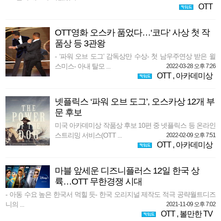
OTT
OTT영화 오스카 품었다…‘코다’ 사상 첫 작
품상 등 3관왕
- ‘파워 오브 도그’ 감독상만 수상- 첫 남우주연상 받은 윌
스미스- 아내 탈모 ...
2022-03-28 오후 7:26
OTT
,
아카데미상
넷플릭스 ‘파워 오브 도그’, 오스카상 12개 부
문 후보
미국 아카데미상 작품상 후보 10편 중 넷플릭스 등 온라인
스트리밍 서비스(OTT ...
2022-02-09 오후 7:51
OTT
,
아카데미상
마블 앞세운 디즈니플러스 12일 한국 상
륙…OTT 무한경쟁 시대
- 아동 수요 높은 한국서 먹힐 듯- 한국 오리지널 제작도 적극 공략월트디즈
니의 ...
2021-11-09 오후 7:02
OTT
,
볼만한 TV