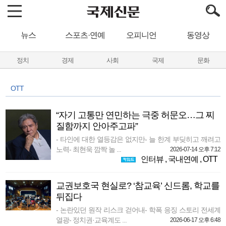
뉴스
스포츠·연예
오피니언
동영상
정치
경제
사회
국제
문화
OTT
“자기 고통만 연민하는 극중 허문오…그 찌
질함까지 안아주고파”
- 타인에 대한 열등감은 없지만- 늘 한계 부딪히고 깨려고
노력- 최현욱 깜짝 놀 ...
2026-07-14 오후 7:12
인터뷰
,
국내연예
,
OTT
교권보호국 현실로? ‘참교육’ 신드롬, 학교를
뒤집다
- 논란있던 원작 리스크 걷어내- 학폭 응징 스토리 전세계
열광- 정치권·교육계도 ...
2026-06-17 오후 6:48