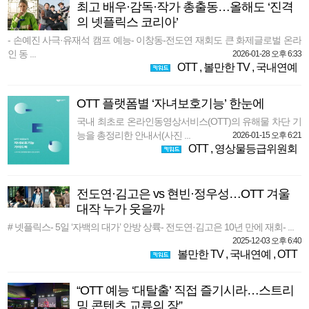
최고 배우·감독·작가 총출동…올해도 ‘진격
의 넷플릭스 코리아’
- 손예진 사극·유재석 캠프 예능- 이창동-전도연 재회도 큰 화제글로벌 온라
인 동 ...
2026-01-28 오후 6:33
OTT
,
볼만한 TV
,
국내연예
OTT 플랫폼별 ‘자녀보호기능’ 한눈에
국내 최초로 온라인동영상서비스(OTT)의 유해물 차단 기
능을 총정리한 안내서(사진 ...
2026-01-15 오후 6:21
OTT
,
영상물등급위원회
전도연·김고은 vs 현빈·정우성…OTT 겨울
대작 누가 웃을까
# 넷플릭스- 5일 ‘자백의 대가’ 안방 상륙- 전도연·김고은 10년 만에 재회- ...
2025-12-03 오후 6:40
볼만한 TV
,
국내연예
,
OTT
“OTT 예능 ‘대탈출’ 직접 즐기시라…스트리
밍 콘텐츠 교류의 장”