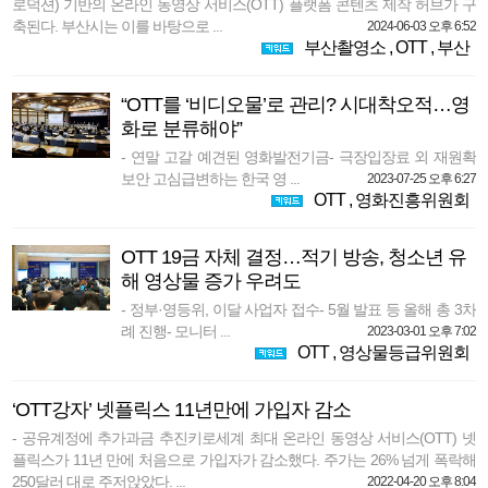
로덕션) 기반의 온라인 동영상 서비스(OTT) 플랫폼 콘텐츠 제작 허브가 구
축된다. 부산시는 이를 바탕으로 ...
2024-06-03 오후 6:52
부산촬영소
,
OTT
,
부산
“OTT를 ‘비디오물’로 관리? 시대착오적…영
화로 분류해야”
- 연말 고갈 예견된 영화발전기금- 극장입장료 외 재원확
보안 고심급변하는 한국 영 ...
2023-07-25 오후 6:27
OTT
,
영화진흥위원회
OTT 19금 자체 결정…적기 방송, 청소년 유
해 영상물 증가 우려도
- 정부·영등위, 이달 사업자 접수- 5월 발표 등 올해 총 3차
례 진행- 모니터 ...
2023-03-01 오후 7:02
OTT
,
영상물등급위원회
‘OTT강자’ 넷플릭스 11년만에 가입자 감소
- 공유계정에 추가과금 추진키로세계 최대 온라인 동영상 서비스(OTT) 넷
플릭스가 11년 만에 처음으로 가입자가 감소했다. 주가는 26% 넘게 폭락해
250달러 대로 주저앉았다. ...
2022-04-20 오후 8:04