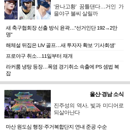
‘윤나고황’ 꿈틀댄다…거인 가
을야구 불씨 살릴까
새 축구협회장 선출 방식 윤곽…“선거인단 192→2만
명”
해체설 뒤집은 LIV 골프…새 투자자 확보 ‘기사회생’
프로야구 취소…11일부터 재개
라커룸 냉탕 등장…폭염 경기취소 속출에 PS 셈법 복
잡
울산·경남 소식
진주성의 역사, 빛과 미디어로
되살아난다
마산 원도심 행정·주거복합단지 연내 준공 수순