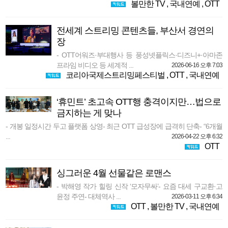
볼만한 TV
,
국내연예
,
OTT
전세계 스트리밍 콘텐츠들, 부산서 경연의
장
- OTT어워즈·부대행사 등 풍성넷플릭스·디즈니+·아마존
프라임 비디오 등 세계적 ...
2026-06-16 오후 7:03
코리아국제스트리밍페스티벌
,
OTT
,
국내연예
‘휴민트’ 초고속 OTT행 충격이지만…법으로
금지하는 게 맞나
- 개봉 일정시간 두고 플랫폼 상영- 최근 OTT 급성장에 급격히 단축- “6개월
...
2026-04-22 오후 6:32
OTT
싱그러운 4월 선물같은 로맨스
- 박해영 작가 힐링 신작 ‘모자무싸’- 요즘 대세 구교환·고
윤정 주연- 대체역사 ...
2026-03-11 오후 6:34
OTT
,
볼만한 TV
,
국내연예