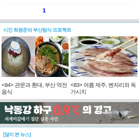
1
시인 최원준의 부산탐식 프로젝트
<84> 관문과 환대, 부산 역전
<83> 여름 제주, 벤자리와 독
음식
가시치
[많이 본 뉴스]