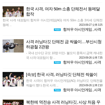
한국 사격, 여자 50m 소총 단체전서 동메달
합작
한국 사격 대표팀이 항저우 아시안게임(AG) 여자 50m 소총 3자세 단체전
동메 ...
2023-09-27 오후 3:25
항저우 아시안게임
,
사격
사격 러닝타깃 단체전 금 싹쓸이…부산시청
하광철 2관왕
- 국내 선수단 규모 10명 미만- 불모지 종목서 금맥 캐내한
국 사격 대표팀이 항 ...
2023-09-26 오후 7:35
항저우 아시안게임
,
사격
[속보] 한국 사격, 러닝타깃 단체전 싹쓸이
한국 사격이 항저우 아시안게임(AG) 러닝타깃 단체전을
싹쓸이 했다.한국 사격 ...
2023-09-26 오후 2:10
항저우 아시안게임
,
사격
북한에 역전승 사격 러닝타깃, 사상 처음 우