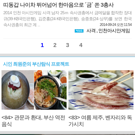
띠동갑 나이차 뛰어넘어 한마음으로 ´금´ 쏜 3총사
2014 인천 아시안게임 사격 남자 25ｍ 속사권총에서 금메달을 합작한 장대
규(39·KB국민은행), 김준홍(24·KB국민은행), 송종호(24·상무)를 보면 한국
속사권총의 최근 계 ...
2014-09-24 오전 11:54
사격
,
인천아시안게임
1
2
3
4
시인 최원준의 부산탐식 프로젝트
<84> 관문과 환대, 부산 역전
<83> 여름 제주, 벤자리와 독
음식
가시치