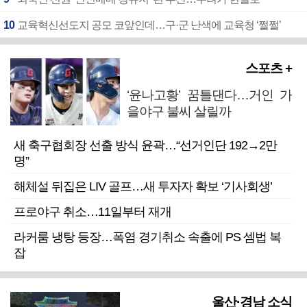
10
교육혁신선도지 공모 코앞인데…구·군 난색에 교육청 ‘쩔쩔’
스포츠 +
‘윤나고황’ 꿈틀댄다…거인 가
을야구 불씨 살릴까
새 축구협회장 선출 방식 윤곽…“선거인단 192→2만
명”
해체설 뒤집은 LIV 골프…새 투자자 확보 ‘기사회생’
프로야구 취소…11일부터 재개
라커룸 냉탕 등장…폭염 경기취소 속출에 PS 셈법 복
잡
울산·경남 소식