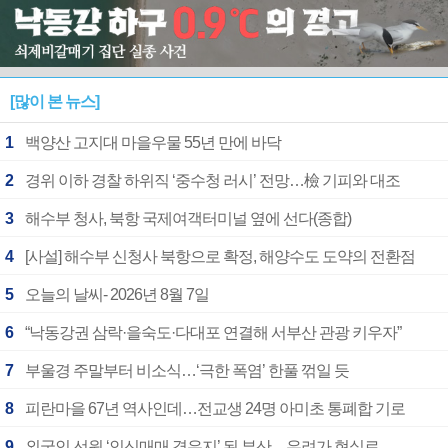
[많이 본 뉴스]
1
백양산 고지대 마을우물 55년 만에 바닥
2
경위 이하 경찰 하위직 ‘중수청 러시’ 전망…檢 기피와 대조
3
해수부 청사, 북항 국제여객터미널 옆에 선다(종합)
4
[사설] 해수부 신청사 북항으로 확정, 해양수도 도약의 전환점
5
오늘의 날씨- 2026년 8월 7일
6
“낙동강권 삼락·을숙도·다대포 연결해 서부산 관광 키우자”
7
부울경 주말부터 비소식…‘극한 폭염’ 한풀 꺾일 듯
8
피란마을 67년 역사인데…전교생 24명 아미초 통폐합 기로
9
외국인 선원 ‘인신매매 경유지’ 된 부산…우려가 현실로