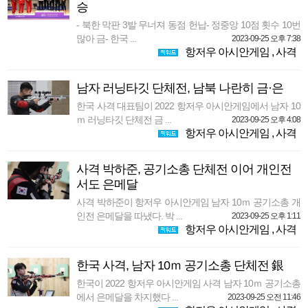
승
- 북한 막판 3발 무너져 동점 헌납- 정중앙 10점 횟수 10번
많아 금- 한국 ...
2023-09-25 오후 7:38
항저우 아시안게임
,
사격
남자 러닝타깃 단체전, 남북 나란히 금·은
한국 사격 대표팀이 2022 항저우 아시안게임에서 남자 10
ｍ 러닝타깃 단체전 금 ...
2023-09-25 오후 4:08
항저우 아시안게임
,
사격
사격 박하준, 공기소총 단체전 이어 개인전
서도 은메달
사격 박하준이 항저우 아시안게임 남자 10ｍ 공기소총 개
인전 은메달을 따냈다. 박 ...
2023-09-25 오후 1:11
항저우 아시안게임
,
사격
한국 사격, 남자 10ｍ 공기소총 단체전 銀
한국이 2022 항저우 아시안게임 사격 남자 10ｍ 공기소총
에서 은메달을 차지했다 ...
2023-09-25 오전 11:46