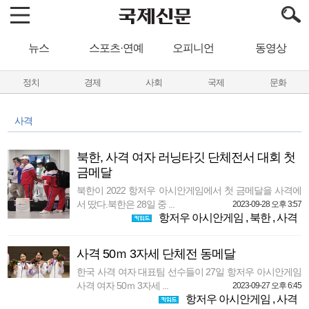
뉴스
스포츠·연예
오피니언
동영상
정치
경제
사회
국제
문화
사격
북한, 사격 여자 러닝타깃 단체전서 대회 첫
금메달
북한이 2022 항저우 아시안게임에서 첫 금메달을 사격에
서 땄다.북한은 28일 중 ...
2023-09-28 오후 3:57
항저우 아시안게임
,
북한
,
사격
사격 50ｍ 3자세 단체전 동메달
한국 사격 여자 대표팀 선수들이 27일 항저우 아시안게임
사격 여자 50ｍ 3자세 ...
2023-09-27 오후 6:45
항저우 아시안게임
,
사격