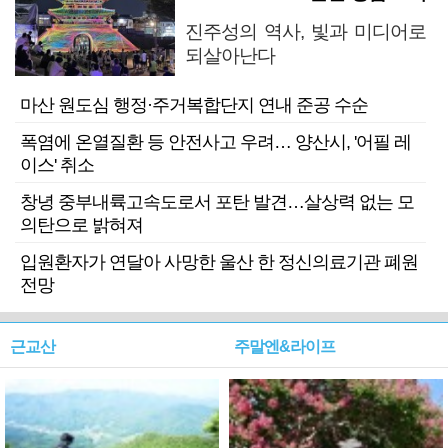
진주성의 역사, 빛과 미디어로
되살아난다
마산 원도심 행정·주거복합단지 연내 준공 수순
폭염에 온열질환 등 안전사고 우려… 양산시, '어필 레
이스' 취소
창녕 중부내륙고속도로서 포탄 발견…살상력 없는 모
의탄으로 밝혀져
입원환자가 연달아 사망한 울산 한 정신의료기관 폐원
전망
근교산
주말엔&라이프