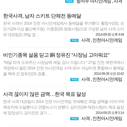
항저우 아시안게임
,
사격
한국사격, 남자 스키트 단체전 동메달
한국 사격이 2014 인천 아시안게임에서 동메달을 추가했다. 황정수(32), 조
민기(29·이상 울산북구청), 이종준(25·창원시청)으로 구성된 남자 사격 스키
트 대표팀은 29일 경 ...
2014-09-30 오후 4:49
사격
,
인천아시안게임
비인기종목 설움 딛고 銅 정유진 "사장님 고마워요"
"메달 따게 도와주신 사장님께 제일 감사 드립니다." 27일 인천 옥련국제사
격장에서 열린 2014 인천 아시안게임 사격 10ｍ 러닝타겟 혼합에서 동메달
을 목에 건 정유진(31·장흥 ...
2014-09-28 오전 10:42
사격
,
인천아시안게임
사격 끊이지 않은 금맥…한국 목표 달성
한국 사격 대표팀이 2014 인천 아시안게임 엿새째인 25일 금맥을 이어가며
목표치에 도달했다고 연합뉴스가 전했다. 김미진(34·제천시청)이 목표 달성
에 앞장섰다. 김미진은 경기 ...
2014-09-25 오후 5:14
사격
,
인천아시안게임