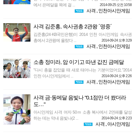
에서 은메달을 목에 걸 ...
2014-09-25 오전 10:58
사격
,
인천아시안게임
사격 김준홍, 속사권총 2관왕 ´명중´
김준홍(24·KB국민은행)이 2014 인천 아시안게임 속사권
총에서 2관왕에 올랐다 ...
2014-09-24 오후 3:29
사격
,
인천아시안게임
소총 정미라, 암 이기고 따낸 값진 금메달
"다시 총을 잡았을 때 새로 태어나는 기분이었어요."2014
인천 아시안게임에서 ...
2014-09-24 오후 2:26
사격
,
인천아시안게임
사격 금·동메달 음빛나 "0.1점만 더 쐈더라
도…"
아시안게임 사격 여자 50ｍ 소총 복사에서 2연패를 달성
하는 데는 막내 음빛나(2 ...
2014-09-24 오후 2:23
사격
,
아시안게임